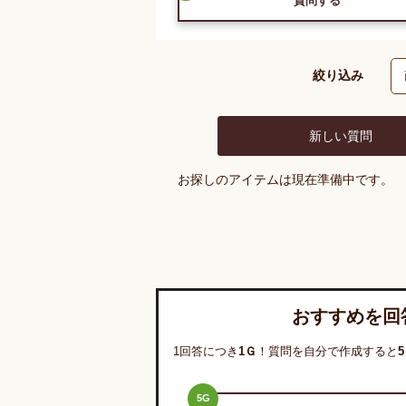
質問する
絞り込み
新しい質問
お探しのアイテムは現在準備中です。
おすすめを回
1回答につき
1
Ｇ
！質問を自分で作成すると
5
5
G