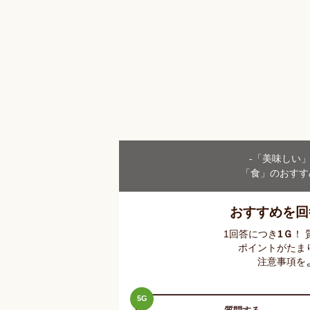
-「美味しい
「食」のおすす
おすすめを回
1回答につき
1
Ｇ
！
ポイントがたま
注意事項を
5
G