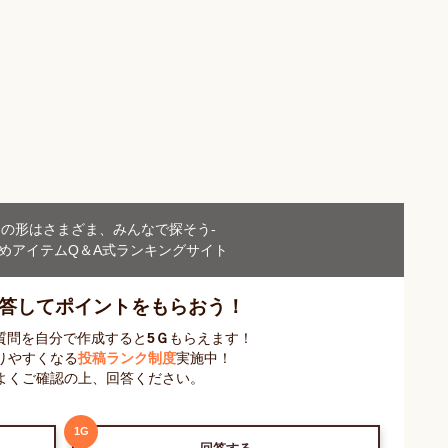
」の形はさまざま、
みんなで探そう-
めアイテム
Q＆A式ランキングサイト
答してポイントをもらおう！
 質問を自分で作成すると
5
Ｇ
もらえます！
りやすくなる
投稿ランク制度
実施中！
よくご確認の上、回答ください。
1
G