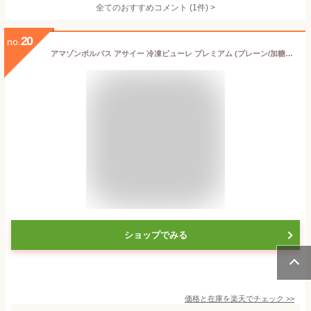
全てのおすすめコメント
(
1
件)
>
20
no.
アマゾンポルパス アサイー 冷凍ピューレ プレミアム (プレーン/加糖) お試し2個セット 各400g (計800g) アサイーボウルに AMAZON POLPAS
ショップでみる
価格と在庫を
楽天
でチェック
>>