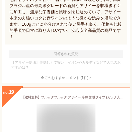
ブラジル産の最高級グレードの新鮮なアサイーを収穫後すぐ
に加工し、濃厚な栄養価と風味を閉じ込めていて、アサイー
本来の力強いコクと赤ワインのような微かな渋みを堪能でき
ます。100gごとに小分けされて使い勝手も良く、価格も比較
的手頃で日常に取り入れやすい、安心安全高品質の商品です
！
回答された質問
【アサイー冷凍】美味しくて安い！イオンやカルディなどで人気のお
すすめは？
全てのおすすめコメント
(
1
件)
>
19
no.
【送料無料】フルッタフルッタ アサイー 冷凍 加糖タイプ (ガラナ入り) ポリフェノール 鉄分 アサイーボウル アサイーピューレ アサイースムージー 100g 12袋 [要冷凍]