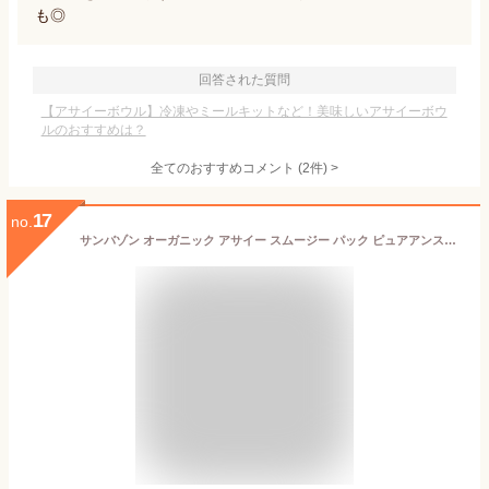
も◎
回答された質問
【アサイーボウル】冷凍やミールキットなど！美味しいアサイーボウ
ルのおすすめは？
全てのおすすめコメント
(
2
件)
>
17
no.
サンバゾン オーガニック アサイー スムージー パック ピュアアンスウィート（砂糖不使用）100g×8袋 アサイーボウル 有機アサイー パック フローズン ジュース 食品 美容 健康 ダイエット ポリフェノール 朝食 業務用 冷凍【Costco コストコ】