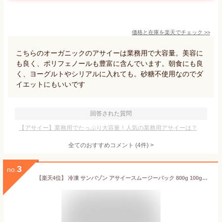
価格と在庫を
楽天
でチェック
>>
こちらのオーガニックのアサイーは業務用で大容量。美容に
も良く、ポリフェノールも豊富に含んでいます。朝食にも良
く、ヨーグルトやシリアルに入れても。砂糖不使用なのでダ
イエットにもいいです
回答された質問
【アサイー】業務用でたっぷり大容量！人気の業務用アサイーは？
全てのおすすめコメント
(
4
件)
>
3
no.
【楽天4位】 冷凍 サンバゾン アサイースムージーパック 800g 100g×8袋 無添加 無加糖 冷凍アサイー スーパーフード オーガニック 有機JAS認証 アサイーボウル スムージー フルーツピューレ ダイエット 健康 美容 朝食 栄養補助食品 SAMBAZON acai ポリフェノール 送料無料