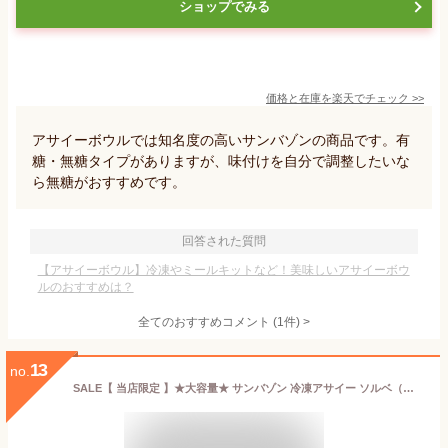
ショップでみる
価格と在庫を
楽天
でチェック
>>
アサイーボウルでは知名度の高いサンバゾンの商品です。有
糖・無糖タイプがありますが、味付けを自分で調整したいな
ら無糖がおすすめです。
回答された質問
【アサイーボウル】冷凍やミールキットなど！美味しいアサイーボウ
ルのおすすめは？
全てのおすすめコメント
(
1
件)
>
13
no.
SALE【 当店限定 】★大容量★ サンバゾン 冷凍アサイー ソルベ（加糖）3600ml 盛り付けるだけで簡単本格濃厚アサイーボウル ！ スムージー ピューレ アサイーベリー ハワイ アサイーボウル 文化祭 学園祭 ＜業務用＞賞味期限；2026/03/09 訳あり