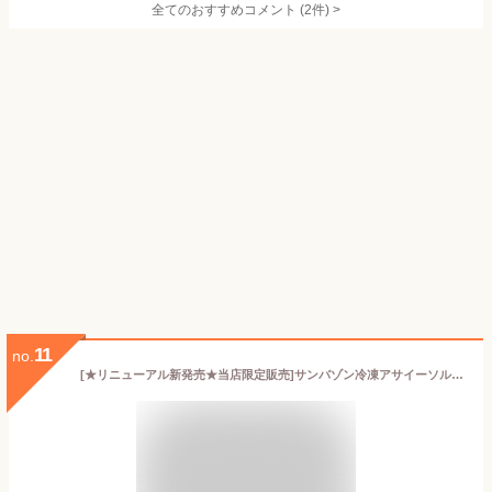
全てのおすすめコメント
(
2
件)
>
11
no.
[★リニューアル新発売★当店限定販売]サンバゾン冷凍アサイーソルベ（加糖）500ml 盛り付けるだけで簡単本格アサイーボウル！アイス スムージー ピューレ アサイーベリー ハワイ アサイーボウル USDA（米国農務省）