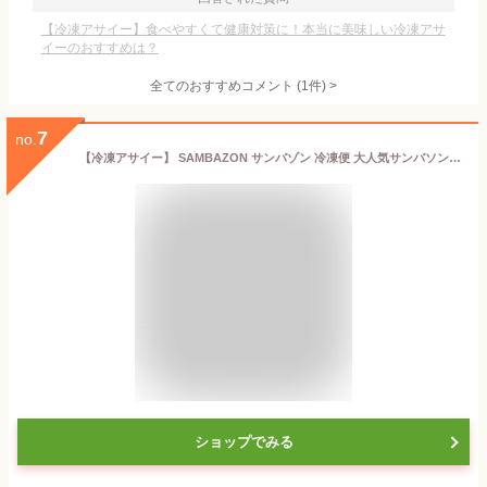
【冷凍アサイー】食べやすくて健康対策に！本当に美味しい冷凍アサ
イーのおすすめは？
全てのおすすめコメント
(
1
件)
>
7
no.
【冷凍アサイー】 SAMBAZON サンバゾン 冷凍便 大人気サンバソン アサイースムージーパック 無糖 100g×8パック 2個セット アサイー 冷凍 コストコ アサイーボウル アサイーボール 砂糖不使用 商品 コストコ食品 大容量パック 冷凍アサイー パッケージ変更の可能性あり
ショップでみる