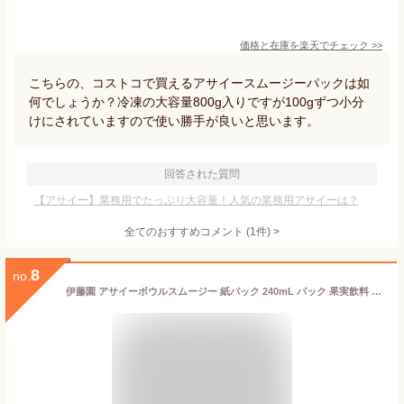
価格と在庫を
楽天
でチェック
>>
こちらの、コストコで買えるアサイースムージーパックは如
何でしょうか？冷凍の大容量800g入りですが100gずつ小分
けにされていますので使い勝手が良いと思います。
回答された質問
【アサイー】業務用でたっぷり大容量！人気の業務用アサイーは？
全てのおすすめコメント
(
1
件)
>
8
no.
伊藤園 アサイーボウルスムージー 紙パック 240mL パック 果実飲料 ジュース 飲料