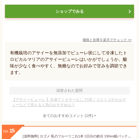
ショップでみる
価格と在庫を
楽天
でチェック
>>
有機栽培のアサイーを無添加でピューレ状にして冷凍したト
ロピカルマリアのアサイーピューレはいかがでしょうか。酸
味が少なく食べやすく、無糖なのでお好みで甘みを調節でき
ます。
回答された質問
【アサイーピューレ 】冷凍でミキサーなしでOK！コストコやカルデ
ィーなどで買える人気のおすすめは？
全てのおすすめコメント
(
1
件)
>
15
no.
[送料無料] カゴメ 私のフルーツこれ1本 1日分の鉄分 330ml紙パック×12本【3〜4営業日以内に出荷】 果汁ジュース フルーツジュース アサイー 1日分の果実