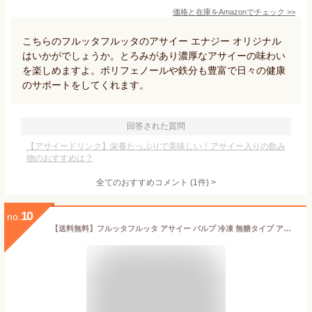
価格と在庫を
Amazon
でチェック
>>
こちらのフルッタフルッタのアサイー エナジー オリジナル
はいかがでしょうか。とろみがあり濃厚なアサイーの味わい
を楽しめますよ。ポリフェノールや鉄分も豊富で日々の健康
のサポートをしてくれます。
回答された質問
【アサイードリンク】栄養たっぷりで美味しい！アサイー入りの飲み
物のおすすめは？
全てのおすすめコメント
(
1
件)
>
10
no.
【送料無料】フルッタフルッタ アサイー パルプ 冷凍 無糖タイプ アサイーボウル アサイーピューレ アサイースムージー 100g 12袋 [要冷凍]