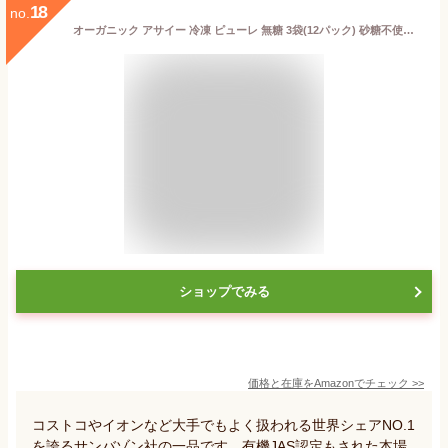
18
no.
オーガニック アサイー 冷凍 ピューレ 無糖 3袋(12パック) 砂糖不使用 有機JAS認定 スーパーフード 美容 スムージー アサイーボウル スーパーフード 高ポリフェノール 鉄分 食物繊維豊富 無農薬 サンバゾン
ショップでみる
価格と在庫を
Amazon
でチェック
>>
コストコやイオンなど大手でもよく扱われる世界シェアNO.1
を誇るサンバゾン社の一品です。有機JAS認定もされた本場