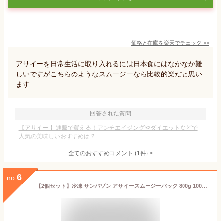
価格と在庫を
楽天
でチェック
>>
アサイーを日常生活に取り入れるには日本食にはなかなか難
しいですがこちらのようなスムージーなら比較的楽だと思い
ます
回答された質問
【アサイー 】通販で買える！アンチエイジングやダイエットなどで
人気の美味しいおすすめは？
全てのおすすめコメント
(
1
件)
>
6
no.
【2個セット】冷凍 サンバゾン アサイースムージーパック 800g 100g×8袋 無添加 無加糖 冷凍アサイー スーパーフード オーガニック 有機JAS認証 アサイーボウル スムージー フルーツピューレ ダイエット 健康 美容 朝食 栄養補助食品 SAMBAZON acai コストコ 送料無料