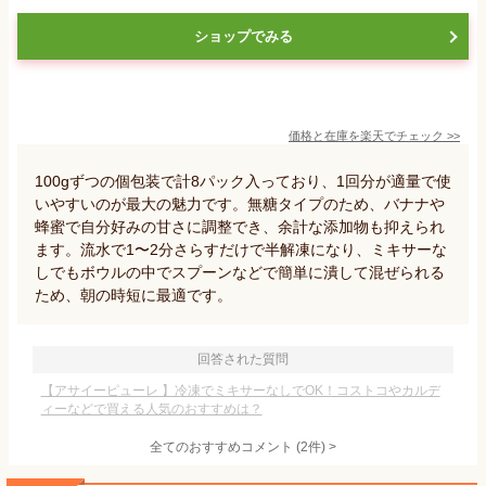
ショップでみる
価格と在庫を
楽天
でチェック
>>
100gずつの個包装で計8パック入っており、1回分が適量で使
いやすいのが最大の魅力です。無糖タイプのため、バナナや
蜂蜜で自分好みの甘さに調整でき、余計な添加物も抑えられ
ます。流水で1〜2分さらすだけで半解凍になり、ミキサーな
しでもボウルの中でスプーンなどで簡単に潰して混ぜられる
ため、朝の時短に最適です。
回答された質問
【アサイーピューレ 】冷凍でミキサーなしでOK！コストコやカルデ
ィーなどで買える人気のおすすめは？
全てのおすすめコメント
(
2
件)
>