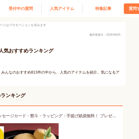
受付中の質問
人気アイテム
特集記事
質問
ージはプロモーションを含みます
最終更新日：2026/08/05
人気おすすめランキング
みんなのおすすめ813件の中から、人気のアイテムを紹介。気になるア
めランキング
あさひ製菓 月でひろった卵 6個＜メッセージカード・熨斗・ラッピング・手提げ紙袋無料！ プレゼント ギフト 引出物 まあるいご縁 お返し 手土産 お取り寄せ お菓子 スイーツ プチギフト 生菓子 ミルククリーム 国産和栗 あさひ製菓 山口県銘菓 個包装＞