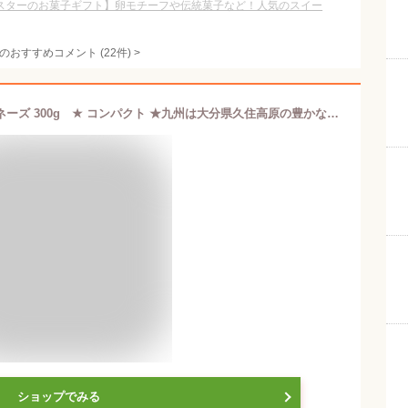
スターのお菓子ギフト】卵モチーフや伝統菓子など！人気のスイー
のおすすめコメント
(
22
件)
>
無添加 大分県久住高原 の 有精卵マヨネーズ 300g ★ コンパクト ★九州は大分県久住高原の豊かな環境で平飼いされたニワトリたちの大切なタマゴを使ったあっさりまろやか風味のマヨネーズ。
ショップでみる