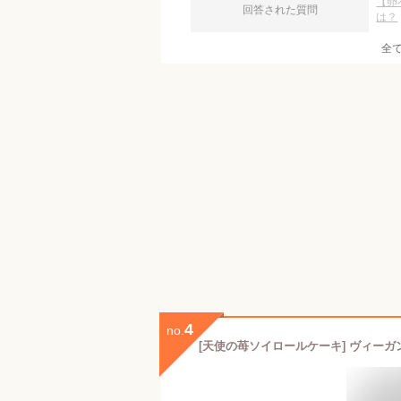
【卵
回答された質問
は？
全
4
no.