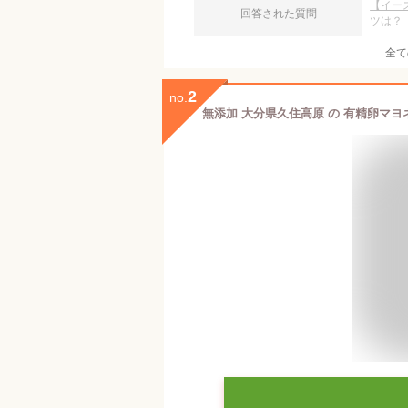
【イー
回答された質問
ツは？
全て
2
no.