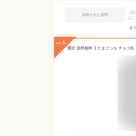
【卵
回答された質問
は？
全
5
no.