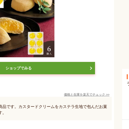
ショップでみる
価格と在庫を
楽天
でチェック
>>
商品です。カスタードクリームをカステラ生地で包んだお菓
す。