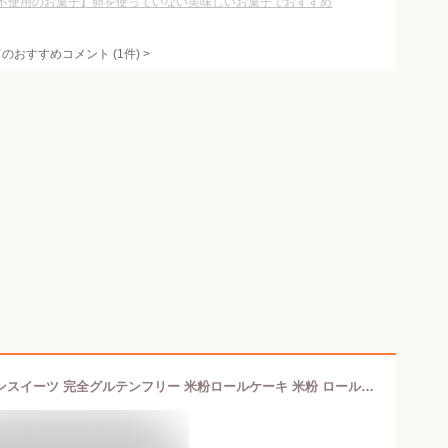
不使用のお菓子】卵を使っていない美味しいお菓子でおすすめ
てのおすすめコメント
(
1
件)
>
[天使の苺ソイロールケーキ] ヴィーガンスイーツ 完全グルテンフリー 米粉ロールケーキ 米粉 ロールケーキ 米粉のケーキ イチゴケーキ ヴィーガン ビーガン お菓子 ヴィーガン食品 アレルギー ケーキ 小麦 乳 卵 不使用 乳製品 保存料不使用 お祝い 母の日 プレゼント