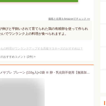
価格と在庫を
Amazon
でチェック
>>
び伸びと平飼いされて育てられた鶏の有精卵を使って作られ
わいでワンランク上の料理が食べられますよ。
つもの料理がワンランクアップする高級マヨネーズのおすすめは？
てのおすすめコメント
(
2
件)
>
【P10倍 3/30限定】大地のおやつ ツバメサブレ プレーン (110g入)×2袋 ※ 卵・乳化剤不使用【無添加 全粒粉 焼菓子 プチギフト 退職 送別会 卒業 ギフト プレゼント お返し バレンタイン 挨拶 お礼 景品 誕生日 粗品 母の日 父の日】