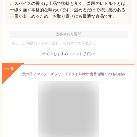
。スパイスの香りは上品で後味も良く、普段のレトルトとは
一線を画す本格的な味わいです。温めるだけで特別感のある
一皿が楽しめるため、お取り寄せにも最適な逸品です。
回答された質問
ちょっと高級なレトルトカレーのおすすめを教えて
全てのおすすめコメント
(
1
件)
>
9
no.
父の日 アマノフーズ フリーズドライ 味噌汁 定番 減塩 いつものおみそ汁 5種30食 60食 90食 から 選べる 詰め合わせ セット 【 送料無料 北海道沖縄以外】 インスタント みそ汁 食品 プレゼント 贈り物 非常食 2026 内祝い お返し ギフト