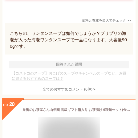
価格と在庫を
楽天
でチェック
>>
こちらの、ワンタンスープは如何でしょうか？プリプリの海
老が入った海老ワンタンスープで一品になります。大容量90
0gです。
回答された質問
【コストコのスープ】おこげのスープやキャンベルスープなど、お得
に買えるおすすめのスープは？
全てのおすすめコメント
(
6
件)
>
20
no.
巣鴨のお茶屋さん山年園 高級ギフト箱入り お茶漬け 6種類セット(金目鯛、まぐろ、鰻、鮭、いわし、磯海苔)