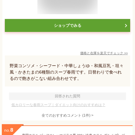
ショップでみる
価格と在庫を
楽天
でチェック
>>
野菜コンソメ・シーフード・中華しょうゆ・和風豆乳・坦々
風・かきたまの6種類のスープ春雨です。日替わりで食べれ
るので飽きがこない組み合わせです。
回答された質問
低カロリーな春雨スープ｜ダイエット向けのおすすめは？
全てのおすすめコメント
(
1
件)
>
8
no.