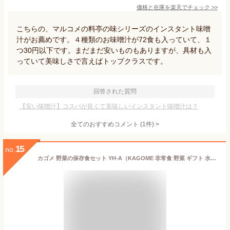
価格と在庫を
楽天
でチェック
>>
こちらの、マルコメの料亭の味シリーズのインスタント味噌
汁がお薦めです。４種類のお味噌汁が72食も入っていて、１
つ30円以下です。まだまだ安いものもありますが、具材も入
っていて美味しさで言えばトップクラスです。
回答された質問
【安い味噌汁】コスパが良くて美味しいインスタント味噌汁は？
全てのおすすめコメント
(
1
件)
>
15
no.
カゴメ 野菜の保存食セット YH-A（KAGOME 非常食 野菜 ギフト 水不要 セット おすすめ そのまま食べられる 長期保存 調理不要 火を使わない お歳暮）