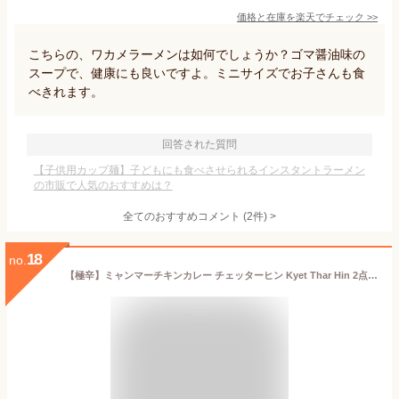
価格と在庫を
楽天
でチェック
>>
こちらの、ワカメラーメンは如何でしょうか？ゴマ醤油味の
スープで、健康にも良いですよ。ミニサイズでお子さんも食
べきれます。
回答された質問
【子供用カップ麺】子どもにも食べさせられるインスタントラーメン
の市販で人気のおすすめは？
全てのおすすめコメント
(
2
件)
>
18
no.
【極辛】ミャンマーチキンカレー チェッターヒン Kyet Thar Hin 2点までメール便可 / ミャンマーカレー レトルトカレー 36チャンバーズ オブ スパイス 激辛カレー 株式会社HIRO TOKYO レトルトカレー/時短調味料 インド タイ アジアン食品 エスニック食材