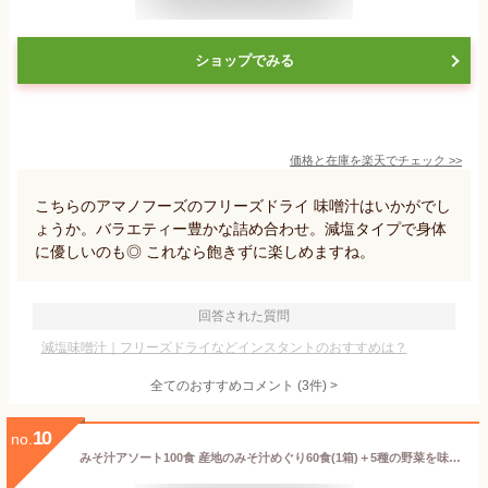
ショップでみる
価格と在庫を
楽天
でチェック
>>
こちらのアマノフーズのフリーズドライ 味噌汁はいかがでし
ょうか。バラエティー豊かな詰め合わせ。減塩タイプで身体
に優しいのも◎ これなら飽きずに楽しめますね。
回答された質問
減塩味噌汁｜フリーズドライなどインスタントのおすすめは？
全てのおすすめコメント
(
3
件)
>
10
no.
みそ汁アソート100食 産地のみそ汁めぐり60食(1箱)＋5種の野菜を味わうみそ汁40食(1袋) 送料無料みそ汁 味噌汁 即席 インスタント 食品 お徳用 大容量 常備食 お弁当 みそ汁 具 長ネギ ほうれん草 豆腐 腸活 福袋