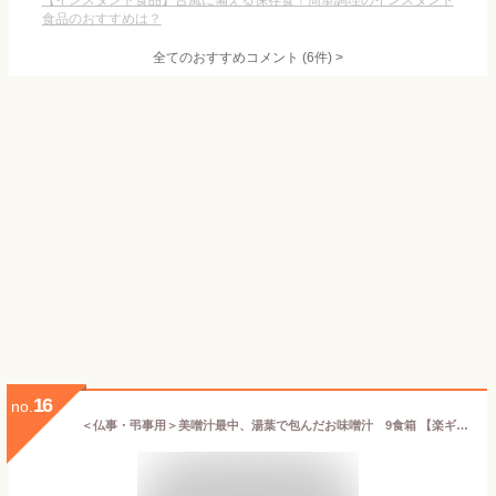
【インスタント食品】台風に備える保存食！簡単調理のインスタント
食品のおすすめは？
全てのおすすめコメント
(
6
件)
>
16
no.
＜仏事・弔事用＞美噌汁最中、湯葉で包んだお味噌汁 9食箱 【楽ギフ_包装】【楽ギフ_のし宛書】