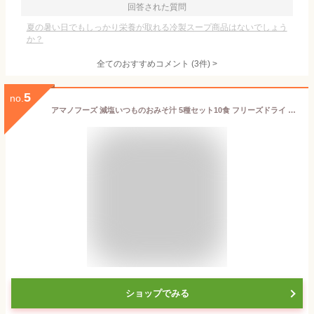
回答された質問
夏の暑い日でもしっかり栄養が取れる冷製スープ商品はないでしょう
か？
全てのおすすめコメント
(
3
件)
>
5
no.
アマノフーズ 減塩いつものおみそ汁 5種セット10食 フリーズドライ 味噌汁 インスタント レトルト 食品
ショップでみる