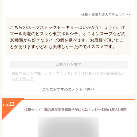
価格と在庫を
楽天
でチェック
>>
こちらのスープストックトーキョーはいかがでしょうか。オ
マール海老のビスクや東京ボルシチ、オニオンスープなど約
30種類から好きなタイプ8個を選べます。お歳暮で頂いたこ
とがありますがどれも美味しかったのでオススメです。
回答された質問
市販で買える美味しいスープランキング｜体に良いものや高級品など
おすすめは？
全てのおすすめコメント
(
4
件)
>
13
no.
（5箱セット）味の海翁堂青森田子産にんにくカレー180g (箱入)×5箱セット（ニンニク・大蒜・野菜カレー）（東北・青森ご当地カレー）（レトルトカレー）