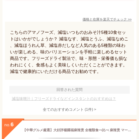
価格と在庫を
楽天
でチェック
>>
こちらのアマノフーズ、減塩いつものおみそ汁5種10食セッ
トはいかがでしょうか？ 減塩なす、減塩とうふ、減塩なめこ
、減塩ほうれん草、減塩赤だしなど人気のある5種類の味わ
いが楽しめる、味のバリエーションを手軽に楽しめるセット
商品です。フリーズドライ製法で、味・形態・栄養価も損な
われにくく、食感もよく美味しくいただくことができます。
減塩で健康的にいただける商品でお勧めです。
回答された質問
減塩味噌汁｜フリーズドライなどインスタントのおすすめは？
全てのおすすめコメント
(
1
件)
>
6
no.
【中華グルメ厳選】大好評楊國福麻辣烫 全種類食べ比べ 麻辣烫 マーラータン 麻辣湯 カップ麺 春雨スープ カップ 楊國福 カップラーメン 即席春雨 カップヤン ピリ辛 香り高い麻辣スープ もちもちの麺 番茄味 金湯酸辣味 スープ飲めるガチ 中華カップ麺