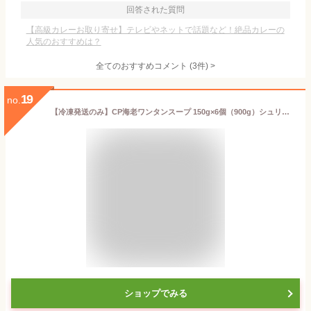
回答された質問
【高級カレーお取り寄せ】テレビやネットで話題など！絶品カレーの
人気のおすすめは？
全てのおすすめコメント
(
3
件)
>
19
no.
【冷凍発送のみ】CP海老ワンタンスープ 150g×6個（900g）シュリンプワンタンスープShrinpWontonSoup COSTCO/通販/タイ/食品/業務用【コストコ通販】＃8
ショップでみる