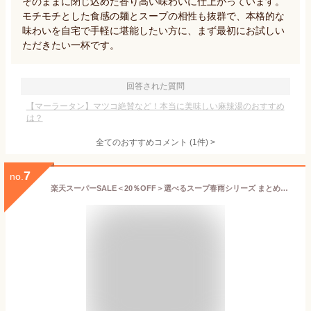
そのままに閉じ込めた香り高い味わいに仕上がっています。
モチモチとした食感の麺とスープの相性も抜群で、本格的な
味わいを自宅で手軽に堪能したい方に、まず最初にお試しい
ただきたい一杯です。
回答された質問
【マーラータン】マツコ絶賛など！本当に美味しい麻辣湯のおすすめ
は？
全てのおすすめコメント
(
1
件)
>
7
no.
楽天スーパーSALE＜20％OFF＞選べるスープ春雨シリーズ まとめ買い 計84食分【4種×各2袋】6種のスープ 減塩5種の野菜 スパイシーHOT ラーメン風はるさめスープ インスタント 即席 時短 ランチ 夜食 春雨スープ はるさめ インスタント 即席 低カロリー かきたま 坦々