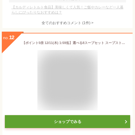
【カルディレトルト食品】美味しくて人気！ご飯やカレーなど一人暮
らしにぴったりなおすすめは？
全てのおすすめコメント
(
1
件)
>
12
no.
【ポイント5倍 12/11(木) 1:59迄】選べる8スープセット スープストックトーキョー スープストック 内祝い 出産祝い お見舞い 誕生日 のし 熨斗 簡易ボックス 送料無料
ショップでみる