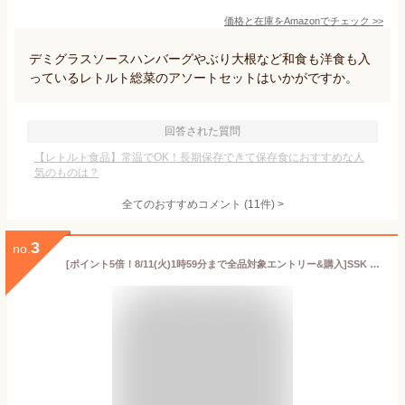
価格と在庫を
Amazon
でチェック
>>
デミグラスソースハンバーグやぶり大根など和食も洋食も入
っているレトルト総菜のアソートセットはいかがですか。
回答された質問
【レトルト食品】常温でOK！長期保存できて保存食におすすめな人
気のものは？
全てのおすすめコメント
(
11
件)
>
3
no.
[ポイント5倍！8/11(火)1時59分まで全品対象エントリー&購入]SSK 冷たくしておいしいスープ 会津産 アスパラガス 160g×40袋入｜ 送料無料 冷製 スープ レトルト アスパラ