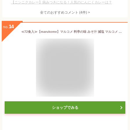
【ニンニクカレー】病みつきになる！人気のにんにくカレーは？
全てのおすすめコメント
(
4
件)
>
14
no.
≪72食入≫【marukome】マルコメ 料亭の味 みそ汁 減塩 マルコメ 減塩味噌汁 大容量! ◇4つの定番味×各18食◇ 長ねぎ・とうふ・わかめ・油あげ 即席みそ汁 インスタント 味噌汁 汁物【costco コストコ コストコ通販】★送料無料★
ショップでみる