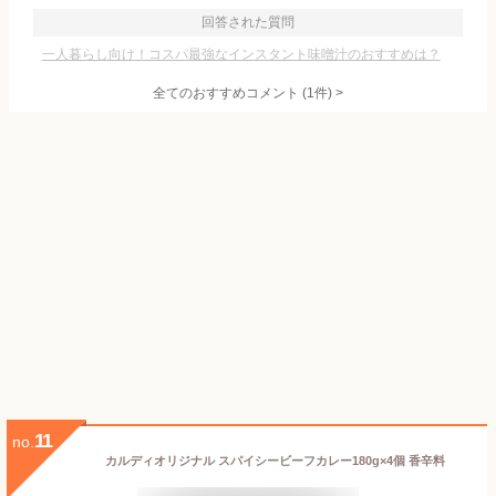
回答された質問
一人暮らし向け！コスパ最強なインスタント味噌汁のおすすめは？
全てのおすすめコメント
(
1
件)
>
11
no.
カルディオリジナル スパイシービーフカレー180g×4個 香辛料