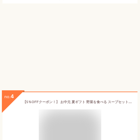
4
no.
【5％OFFクーポン！】 お中元 夏ギフト 野菜を食べる スープセット 国産 野菜 スープ セット レトルト 野菜スープ ギフト 野菜スープセット 冷製スープ レンジ レンチンスープ ごろごろ野菜 レトルトスープ スープセットギフト レトルトスープギフト 常温保存 常温