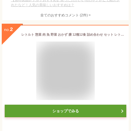
【無印良品レトルトおすすめ】買った方がいいものやテレビで紹介さ
れたなど！人気の美味しいおすすめは？
全てのおすすめコメント
(
2
件)
>
2
no.
レトルト 惣菜 肉 魚 野菜 おかず 膳 12種12食 詰め合わせ セット レトルト食品 常温保存 お惣菜 レンジ 湯煎 食品 国産乾燥野菜
ショップでみる