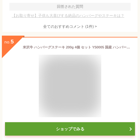
回答された質問
【お取り寄せ】子供も大喜びする絶品のハンバーグやステーキは？
全てのおすすめコメント
(
1
件)
>
5
no.
米沢牛 ハンバーグステーキ 200g 4個 セット YS0005 国産 ハンバーグ ステーキ 肉 牛肉 ビーフ デミグラスソース 惣菜 お取り寄せ 詰め合わせ 内祝い お礼 お祝い お返し ギフト プレゼント 高級 常温 おかず おかずセット 送料無料
ショップでみる