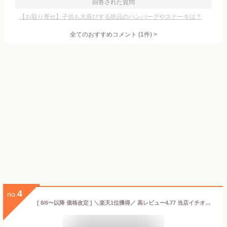
回答された質問
【お取り寄せ】子供も大喜びする絶品のハンバーグやステーキは？
全てのおすすめコメント
(
1
件)
>
4
no.
[ 8/6〜以降 価格改定 ] ＼楽天1位獲得／ 高レビュー4.77 当店イチオシ ゆうぜんハンバーグ 150g×3個入 ハンバーグ 惣菜 牛 牛肉 焼くだけ 生ハンバーグ 冷凍 冷凍食品 お試し 同梱 自然派志向 うま味調味料 無添加 お中元 御中元 贈り物 ギフト 内祝い