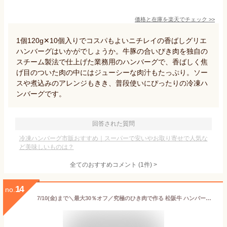
価格と在庫を
楽天
でチェック
>>
1個120g✕10個入りでコスパもよいニチレイの香ばしグリエ
ハンバーグはいかがでしょうか。牛豚の合いびき肉を独自の
スチーム製法で仕上げた業務用のハンバーグで、香ばしく焦
げ目のついた肉の中にはジューシーな肉汁もたっぷり。ソー
スや煮込みのアレンジもきき、普段使いにぴったりの冷凍ハ
ンバーグです。
回答された質問
冷凍ハンバーグ市販おすすめ｜スーパーで安いやお取り寄せで人気な
ど美味しいものは？
全てのおすすめコメント
(
1
件)
>
14
no.
7/10(金)まで＼最大30％オフ／究極のひき肉で作る 松阪牛 ハンバーグ ステーキ 個包装 1個 200g 無添加 特製ソース付 | ギフト 冷凍 高級ハンバーグ お取り寄せ 美味しい 熨斗 bonbori ぼんぼり 誕生日 合格 お祝 暑中お見舞い お中元 送料無料