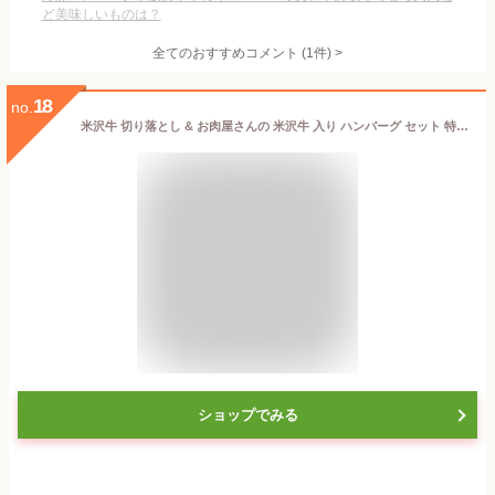
ど美味しいものは？
全てのおすすめコメント
(
1
件)
>
18
no.
米沢牛 切り落とし & お肉屋さんの 米沢牛 入り ハンバーグ セット 特盛 600g (300g＆150g×2個) | 御中元 湯煎 温めるだけ 冷凍ハンバーグ 和牛ハンバーグ 三大和牛 国産牛 黒毛和牛 牛肉 高級肉 すき焼き 焼肉 しゃぶしゃぶ 詰め合せ 取り寄せグルメ 内祝 御祝 肉ギフト
ショップでみる