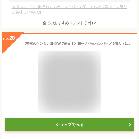
冷凍ハンバーグ市販おすすめ｜スーパーで安いやお取り寄せで人気な
ど美味しいものは？
全てのおすすめコメント
(
1
件)
>
20
no.
《秘密のケンミンSHOWで紹介！》和牛入り生ハンバーグ 5個入（150g×5個） ステーキ 美味しい ビーフ お取り寄せグルメ 冷凍 ギフト 肉 牛肉 国産牛 プレゼント 贈り物 お礼 人気 送料無料 6815050100310
ショップでみる