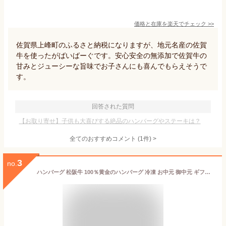
価格と在庫を
楽天
でチェック
>>
佐賀県上峰町のふるさと納税になりますが、地元名産の佐賀
牛を使ったがばいばーぐです。安心安全の無添加で佐賀牛の
甘みとジューシーな旨味でお子さんにも喜んでもらえそうで
す。
回答された質問
【お取り寄せ】子供も大喜びする絶品のハンバーグやステーキは？
全てのおすすめコメント
(
1
件)
>
3
no.
ハンバーグ 松阪牛 100％黄金のハンバーグ 冷凍 お中元 御中元 ギフト 2026 プレゼント 食べ物 食品 グルメ 父 ハンバーグステーキ 黒毛和牛 和牛 内祝い 牛肉 肉 お返し 人気 通販 内祝 お取り寄せ 高級 法人 贈答用 子供 松良 はんばーぐ お中元