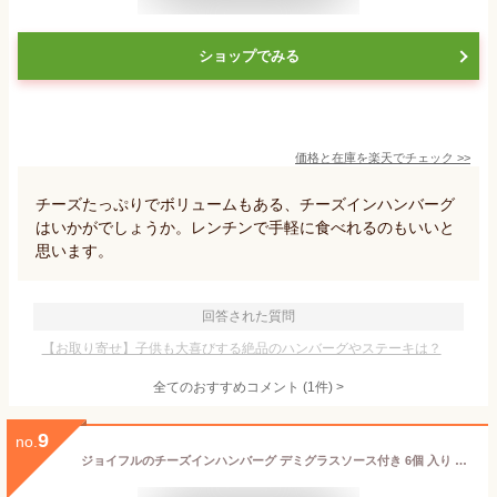
ショップでみる
価格と在庫を
楽天
でチェック
>>
チーズたっぷりでボリュームもある、チーズインハンバーグ
はいかがでしょうか。レンチンで手軽に食べれるのもいいと
思います。
回答された質問
【お取り寄せ】子供も大喜びする絶品のハンバーグやステーキは？
全てのおすすめコメント
(
1
件)
>
9
no.
ジョイフルのチーズインハンバーグ デミグラスソース付き 6個 入り デミグラスハンバーグ 生ハンバーグ 冷凍 セット 冷凍食品 おかず 総菜セット お惣菜セット