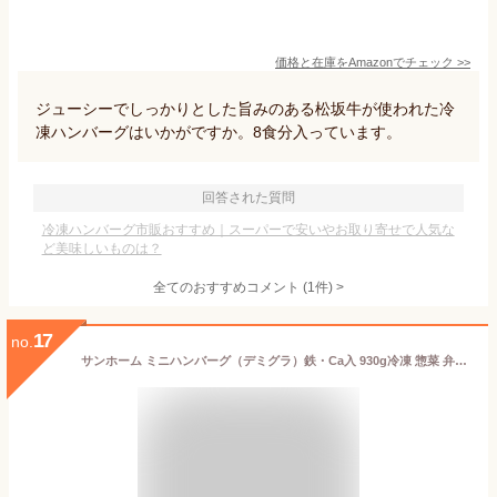
価格と在庫を
Amazon
でチェック
>>
ジューシーでしっかりとした旨みのある松坂牛が使われた冷
凍ハンバーグはいかがですか。8食分入っています。
回答された質問
冷凍ハンバーグ市販おすすめ｜スーパーで安いやお取り寄せで人気な
ど美味しいものは？
全てのおすすめコメント
(
1
件)
>
17
no.
サンホーム ミニハンバーグ（デミグラ）鉄・Ca入 930g冷凍 惣菜 弁当 小さめ 洋食 肉 朝食 宿泊 おかず ひとくちサイズ デミグラスソース 自然解凍 ボイル 栄養 業務用 家庭用 大容量 お買い得 まとめ買い