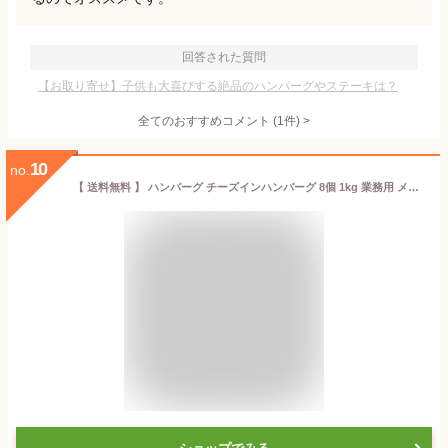
回答された質問
【お取り寄せ】子供も大喜びする絶品のハンバーグやステーキは？
全てのおすすめコメント
(
1
件)
>
10
no.
【 送料無料 】 ハンバーグ チーズインハンバーグ 8個 1kg 業務用 メガ盛り 冷凍 食品 惣菜 おかず お弁当 チーズハンバーグ 肉 豚肉 牛肉 合挽き 訳あり わけあり セット まとめ買い お取り寄せ お中元