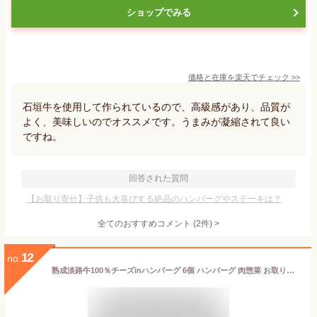
ショップでみる
価格と在庫を
楽天
でチェック
>>
石垣牛を使用して作られているので、高級感があり、品質が
よく、美味しいのでオススメです。うまみが凝縮されて良い
ですね。
回答された質問
【お取り寄せ】子供も大喜びする絶品のハンバーグやステーキは？
全てのおすすめコメント
(
2
件)
>
12
no.
熟成淡路牛100％チーズinハンバーグ 6個 ハンバーグ 肉惣菜 お取り寄せ 兵庫 淡路島産 牛肉 国産 淡路牛 熟成ハンバーグ 個包装 食品 淡路島玉ねぎ