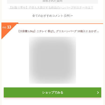
回答された質問
【お取り寄せ】子供も大喜びする絶品のハンバーグやステーキは？
全てのおすすめコメント
(
1
件)
>
13
no.
【大容量1.2kg】ニチレイ 香ばし グリエハンバーグ 10個入り おかず 弁当 惣菜 食品 冷凍 コストコ 大容量 お得 便利 賞味期限 時短 お弁当 120 口コミ 業務用 レンジ 香ばしグリエハンバーグ レンジ 冷凍ハンバーグ 煮込み 電子レンジ 人気 ハンバーグ【Costco コストコ】
ショップでみる