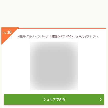
16
no.
松阪牛 グルメ ハンバーグ 【感謝のギフトBOX】お中元ギフト プレゼント 食べ物 父 30 40 50 60 70 代 高級 ハンバーグ父 内祝い お取り寄せ グルメ 御礼 誕生日 冷凍 人気
ショップでみる