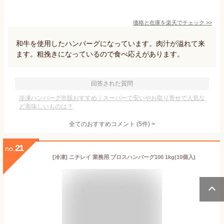
価格と在庫を
楽天
でチェック
>>
和牛を使用したハンバーグになっています。肉汁が溢れて来
ます。粗挽きになっているので食べ応えがあります。
回答された質問
冷凍ハンバーグ市販おすすめ｜スーパーで安いやお取り寄せで人気な
ど美味しいものは？
全てのおすすめコメント
(
5
件)
>
21
no.
[冷凍] ニチレイ 業務用 ブロスハンバーグ100 1kg(10個入)