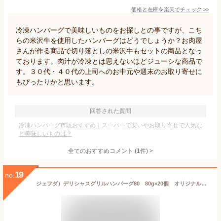
価格と在庫を
楽天
でチェック
>>
冷凍ハンバーグで美味しいものをお探しとの事ですが、こち
らの米沢牛を使用したハンバーグはどうでしょうか？お肉屋
さんが作る商品で切り落としの米沢牛もセットの商品となっ
ております。肉汁が冷凍とは思えないほどジューシな商品で
す。３０代・４０代の上司へのお中元や週末のお取り寄せに
もぴったりかと思います。
回答された質問
冷凍ハンバーグ市販おすすめ｜スーパーで安いやお取り寄せで人気な
ど美味しいものは？
全てのおすすめコメント
(
1
件)
>
19
no.
ジェフダ）デリシャスグリルハンバーグ80 80g×20個 オリジナル ハンバーグ ハンバーグ 洋風料理 【冷凍食品】【業務用食材】【10800円以上で送料無料】