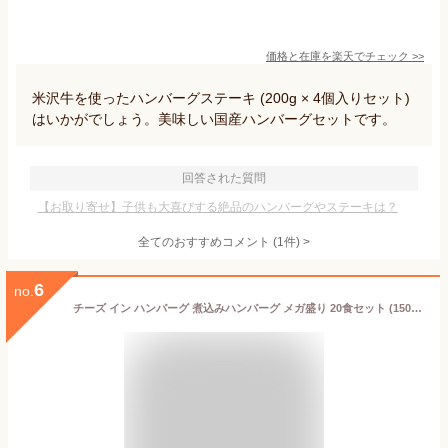
価格と在庫を
楽天
でチェック
>>
米沢牛を使ったハンバーグステーキ (200g × 4個入りセット)
はいかがでしょう。美味しい国産ハンバーグセットです。
回答された質問
【お取り寄せ】子供も大喜びする絶品のハンバーグやステーキは？
全てのおすすめコメント
(
1
件)
>
6
no.
チーズ イン ハンバーグ 煮込みハンバーグ メガ盛り 20食セット (150g×20パック) 冷凍 惣菜 ディナー 洋食 チーズインハンバーグ あす楽 業務用 温めるだけ レンチン 冷食 送料無料