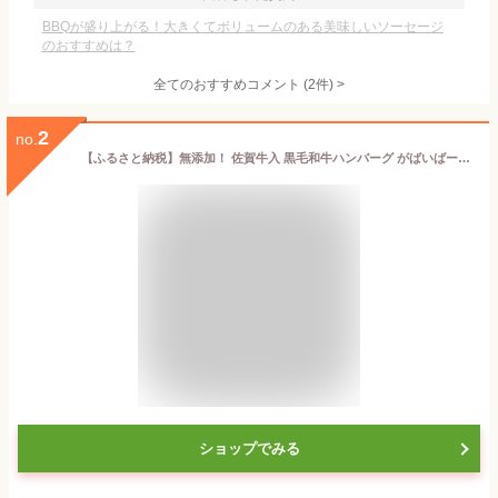
BBQが盛り上がる！大きくてボリュームのある美味しいソーセージ
のおすすめは？
全てのおすすめコメント
(
2
件)
>
2
no.
【ふるさと納税】無添加！ 佐賀牛入 黒毛和牛ハンバーグ がばいばーぐ 6個 840g 〜 12個 1.68kg | 無添加 小分け 大容量 冷凍 真空パック 個包装 個別包装 国産 黒毛和牛 無添加 ボリューム 肉汁 ジューシー 生ハンバーグ 石丸食肉産業
ショップでみる