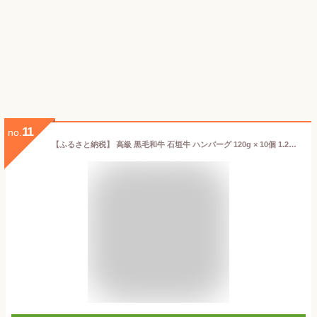
11
no.
【ふるさと納税】 高級 黒毛和牛 石垣牛 ハンバーグ 120g × 10個 1.2kg | ふるさと納税 ハンバーグ 和牛 黒毛和牛 石垣牛 無添加 国産 牛肉 ブランド牛 冷凍 個包装 ふるさと 沖縄県 沖縄 石垣 石垣島 石垣市 人気 送料無料 AB-013