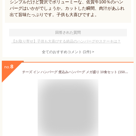
シンプルだけど贅沢でボリューミーな、佐賀牛100％のハン
バーグはいかがでしょうか。カットした瞬間、肉汁があふれ
出て旨味たっぷりです。子供も大喜びですよ。
回答された質問
【お取り寄せ】子供も大喜びする絶品のハンバーグやステーキは？
全てのおすすめコメント
(
1
件)
>
8
no.
チーズ イン ハンバーグ 煮込みハンバーグ メガ盛り 10食セット (150g×10パック) 冷凍 惣菜 ディナー 洋食 チーズインハンバーグ あす楽 業務用 温めるだけ レンチン 冷食 送料無料