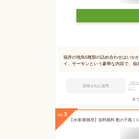
福井の地魚5種類の詰め合わせはいか
イ、サーモンという豪華な内容で、福
【醤
回答された質問
は？
全
3
no.