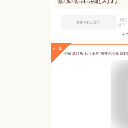
類の魚の食べ比べが楽しめますよ。
【醤
回答された質問
は？
全
2
no.