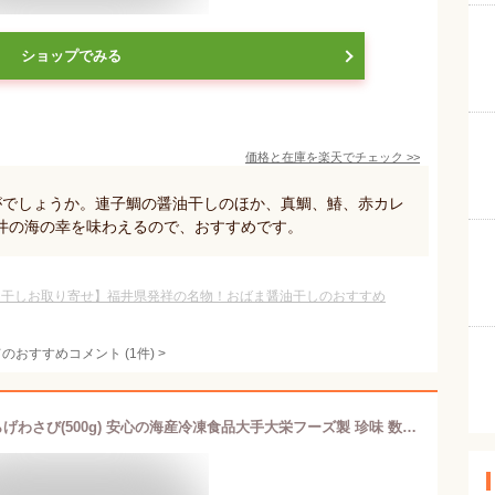
ショップでみる
価格と在庫を
楽天
でチェック
>>
がでしょうか。連子鯛の醤油干しのほか、真鯛、鰆、赤カレ
井の海の幸を味わえるので、おすすめです。
油干しお取り寄せ】福井県発祥の名物！おばま醤油干しのおすすめ
てのおすすめコメント
(
1
件)
>
【冷凍/業務用】送料無料 数の子風くらげわさび(500g) 安心の海産冷凍食品大手大栄フーズ製 珍味 数の子 クラゲ おつまみ 酒粕 麹 わさび wasabi 山葵 ワサビ ご飯のお供 おかず 付け合わせ お通し 居酒屋 メニュー おせち おせち料理 パーティー 前菜 オードブル