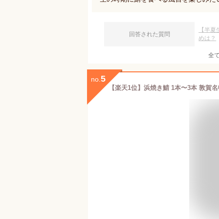
【半夏
回答された質問
めは？
全
5
no.