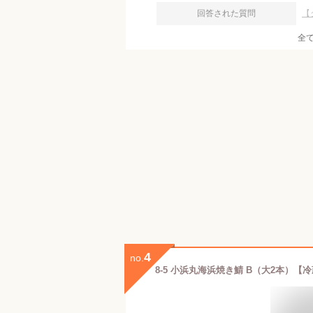
回答された質問
【
全
4
no.