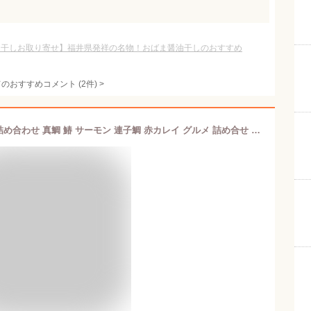
油干しお取り寄せ】福井県発祥の名物！おばま醤油干しのおすすめ
てのおすすめコメント
(
2
件)
>
干物 漬け魚 おつまみ 福井の地魚 5種詰め合わせ 真鯛 鰆 サーモン 連子鯛 赤カレイ グルメ 詰め合せ 魚 セット 海鮮 干物セット 魚セット 一夜干し 贈答品 海鮮ギフトセット ご飯のおかず 海鮮セット ギフト プレゼント 父の日