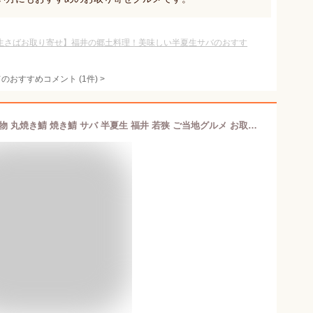
生さばお取り寄せ】福井の郷土料理！美味しい半夏生サバのおすす
てのおすすめコメント
(
1
件)
>
【楽天1位】浜焼き鯖 1本〜3本 敦賀名物 丸焼き鯖 焼き鯖 サバ 半夏生 福井 若狭 ご当地グルメ お取り寄せ ギフト 送料無料 冷凍 えつすい【動画あり】【おかず・おつまみ・海鮮】★