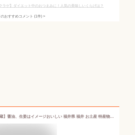
クラゲ】ダイエット中のおつまみに！人気の美味しいくらげは？
てのおすすめコメント
(
1
件)
>
8-5 小浜丸海浜焼き鯖 B（大2本）【冷蔵】醤油、生姜はイメージおいしい 福井県 福井 お土産 特産物贈り物 中元 お中元 贈答