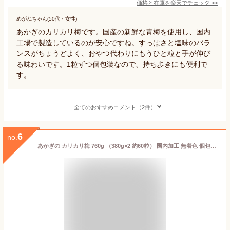
価格と在庫を
楽天
でチェック
>>
めがねちゃん(50代・女性)
あかぎのカリカリ梅です。国産の新鮮な青梅を使用し、国内
工場で製造しているのが安心ですね。すっぱさと塩味のバラ
ンスがちょうどよく、おやつ代わりにもうひと粒と手が伸び
る味わいです。1粒ずつ個包装なので、持ち歩きにも便利で
す。
全てのおすすめコメント（2件）
6
no.
あかぎの カリカリ梅 760g （380g×2 約60粒） 国内加工 無着色 個包装 種あり かりかり梅 赤城 業務用サイズ