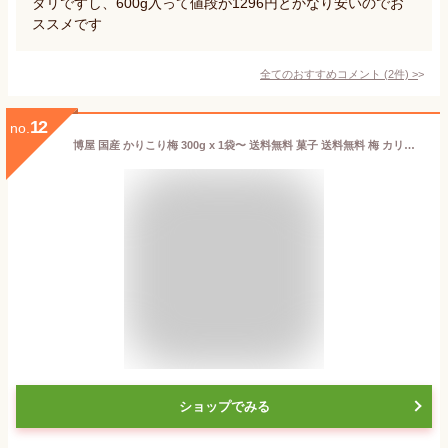
タリですし、600g入って値段が1296円とかなり安いのでお
ススメです
全てのおすすめコメント
(
2
件)
>
12
no.
博屋 国産 かりこり梅 300g x 1袋〜 送料無料 菓子 送料無料 梅 カリカリ梅 ギフト 個包装 贈答 挨拶 小袋 うめ 進物 職場 お菓子 茶 プチギフト バレンタイン 梅干し 梅干 子供 手土産 お取り寄せ 常温 個別
ショップでみる