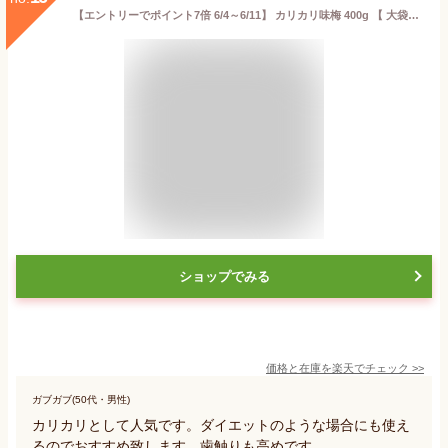
【エントリーでポイント7倍 6/4～6/11】 カリカリ味梅 400g 【 大袋ファミリーサイズ 】1200円均一カリカリ梅 かりんこ梅 梅干し 浅漬け梅 漬け物 個包装 ピロ包装 御摘み【コンビニ受取対応商品】父の日 プレゼント 食べ物 ギフト 珍味 おつまみ 乾き物 お徳用
ショップでみる
価格と在庫を
楽天
でチェック
>>
ガブガブ(50代・男性)
カリカリとして人気です。ダイエットのような場合にも使え
るのでおすすめ致します。歯触りも高めです。