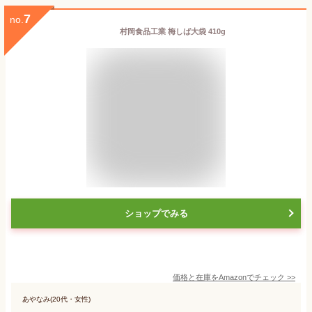
7
no.
村岡食品工業 梅しば大袋 410g
ショップでみる
価格と在庫を
Amazon
でチェック
>>
あやなみ(20代・女性)