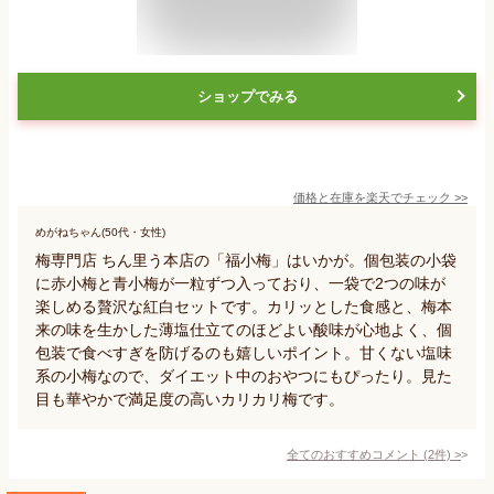
ショップでみる
価格と在庫を
楽天
でチェック
>>
めがねちゃん(50代・女性)
梅専門店 ちん里う本店の「福小梅」はいかが。個包装の小袋
に赤小梅と青小梅が一粒ずつ入っており、一袋で2つの味が
楽しめる贅沢な紅白セットです。カリッとした食感と、梅本
来の味を生かした薄塩仕立てのほどよい酸味が心地よく、個
包装で食べすぎを防げるのも嬉しいポイント。甘くない塩味
系の小梅なので、ダイエット中のおやつにもぴったり。見た
目も華やかで満足度の高いカリカリ梅です。
全てのおすすめコメント
(
2
件)
>