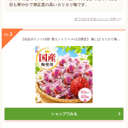
目も華やかで満足度の高いカリカリ梅です。
全てのおすすめコメント
(
2
件)
>
1
no.
【全品ポイント10倍! 要エントリー 4-11日限定】 梅しば カリカリ梅 約 20個 60個 120個 180個 360g 1kg 2kg 3kg 村岡食品 ムラオカ 村岡 ムラオカ梅しば カリカリ 梅 かりかり うめ 個包装 業務用 お菓子 訳あり 訳アリお菓子 訳ありお菓子 梅のお菓子 梅菓子 茶菓子 塩分
ショップでみる