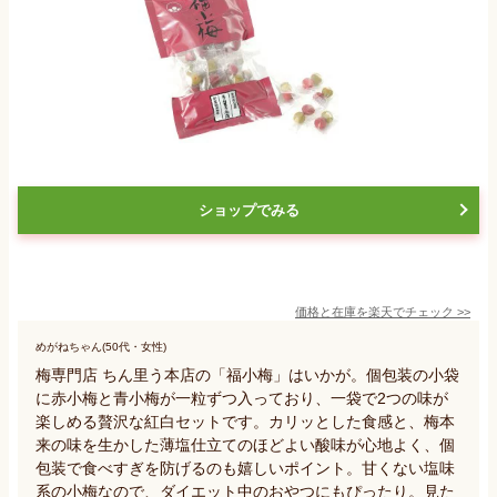
ショップでみる
価格と在庫を
楽天
でチェック
>>
めがねちゃん(50代・女性)
梅専門店 ちん里う本店の「福小梅」はいかが。個包装の小袋
に赤小梅と青小梅が一粒ずつ入っており、一袋で2つの味が
楽しめる贅沢な紅白セットです。カリッとした食感と、梅本
来の味を生かした薄塩仕立てのほどよい酸味が心地よく、個
包装で食べすぎを防げるのも嬉しいポイント。甘くない塩味
系の小梅なので、ダイエット中のおやつにもぴったり。見た