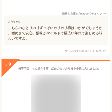
価格と在庫を
Amazon
でチェック
>>
よねちゃん
こちらのなとりの甘ずっぱいカリカリ梅はいかがでしょうか
。種ぬきで安心。酸味がマイルドで幅広い年代で楽しめる味
わいですよ。
全てのおすすめコメント
(
1
件)
>
9
no.
梅専門店 ちん里う本店 紅白のカリカリ梅を小袋に入れました。福小梅 120g