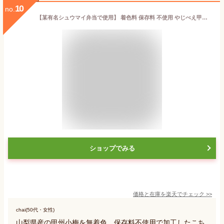
10
no.
【某有名シュウマイ弁当で使用】 着色料 保存料 不使用 やじべえ甲州小梅 500g 無着色 山梨県産 国産カリカリ梅 梅干し 小梅 国産 甲州小梅 カリカリ梅 保存料無添加 かりかり梅 カリカリうめ かりかりうめ うめ カリカリ小梅 小うめ 業務用 おやつ お弁当 食卓 梅しば小梅
ショップでみる
価格と在庫を
楽天
でチェック
>>
chai(50代・女性)
山梨県産の甲州小梅を無着色、保存料不使用で加工したこち