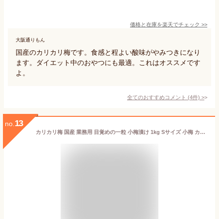
価格と在庫を
楽天
でチェック
>>
大阪通りもん
国産のカリカリ梅です。食感と程よい酸味がやみつきになり
ます。ダイエット中のおやつにも最適。これはオススメです
よ。
全てのおすすめコメント
(
4
件)
>
13
no.
カリカリ梅 国産 業務用 目覚めの一粒 小梅漬け 1kg Sサイズ 小梅 カリカリ S10 ※ ふるさと納税 ではありません