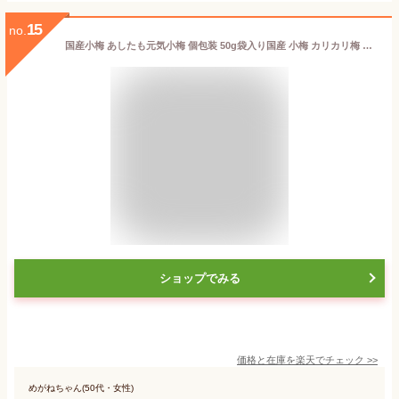
15
no.
国産小梅 あしたも元気小梅 個包装 50g袋入り国産 小梅 カリカリ梅 個装 小粒 携帯 塩分補給 クエン酸 熱中症 夏バテ ポイント消化
ショップでみる
価格と在庫を
楽天
でチェック
>>
めがねちゃん(50代・女性)