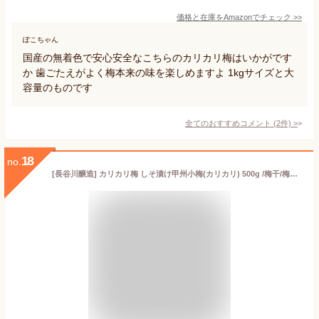
価格と在庫を
Amazon
でチェック
>>
ぽこちゃん
国産の無着色で安心安全なこちらのカリカリ梅はいかがです
か 歯ごたえがよく梅本来の味を楽しめますよ 1kgサイズと大
容量のものです
全てのおすすめコメント
(
2
件)
>
18
no.
[長谷川醸造] カリカリ梅 しそ漬け甲州小梅(カリカリ) 500g /梅干/梅干し/うめ/漬物/家庭用/お土産/ご飯