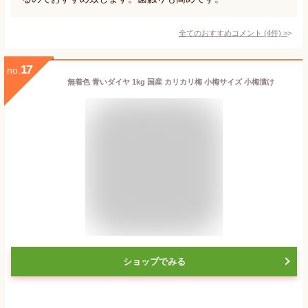
全てのおすすめコメント
(
4
件)
>
17
no.
無着色 青いダイヤ 1kg 国産 カリカリ梅 小梅サイズ 小梅漬け
ショップでみる