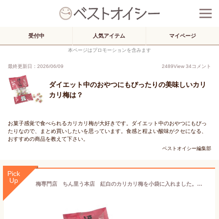
受付中
人気アイテム
マイページ
本ページはプロモーションを含みます
最終更新日：2026/06/09
2489
View
34
コメント
ダイエット中のおやつにもぴったりの美味しいカリ
カリ梅は？
お菓子感覚で食べられるカリカリ梅が大好きです。ダイエット中のおやつにもぴっ
たりなので、まとめ買いしたいを思っています。食感と程よい酸味がクセになる、
おすすめの商品を教えて下さい。
ベストオイシー編集部
Pick
Up
梅専門店 ちん里う本店 紅白のカリカリ梅を小袋に入れました。福小梅 120g