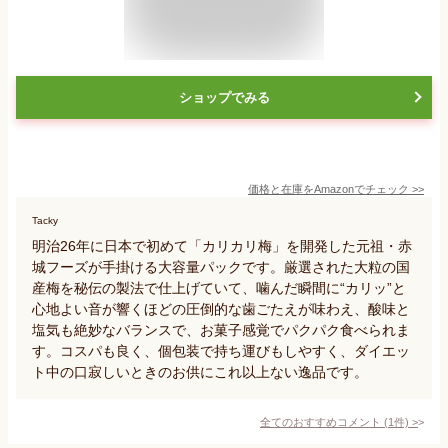
ショップでみる
価格と在庫を
Amazon
でチェック
>>
Tacky
明治26年に日本で初めて「カリカリ梅」を開発した元祖・赤
城フーズが手掛ける大容量パックです。厳選された大粒の国
産梅を秘伝の製法で仕上げていて、噛んだ瞬間に“カリッ”と
心地よい音が響くほどの圧倒的な歯ごたえが味わえ、酸味と
塩気も絶妙なバランスで、お菓子感覚でパクパク食べられま
す。コスパも良く、個包装で持ち運びもしやすく、ダイエッ
ト中の口寂しいときのお供にこれ以上ない逸品です。
全てのおすすめコメント
(
1
件)
>