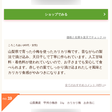
ショップでみる
価格と在庫を
楽天
でチェック
>>
ころころあい(40代・女性)
山梨県で育った小梅を使ったカリカリ梅です。昔ながらの製
法で漬け込み、天日干しで丁寧に作られています。人工甘味
料・着色料が使われていないので、お子さまでも安心して食
べられます。赤しその葉でしっかり漬け込まれたしそ風味と
カリカリ食感がやみつきになります。
全てのおすすめコメント
(
4
件)
>
19
no.
山梨農産 甲州小梅赤 1㎏ カリカリ梅 お弁当に