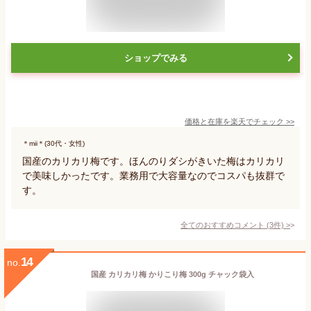
ショップでみる
価格と在庫を
楽天
でチェック
>>
＊mii＊(30代・女性)
国産のカリカリ梅です。ほんのりダシがきいた梅はカリカリ
で美味しかったです。業務用で大容量なのでコスパも抜群で
す。
全てのおすすめコメント
(
3
件)
>
14
no.
国産 カリカリ梅 かりこり梅 300g チャック袋入