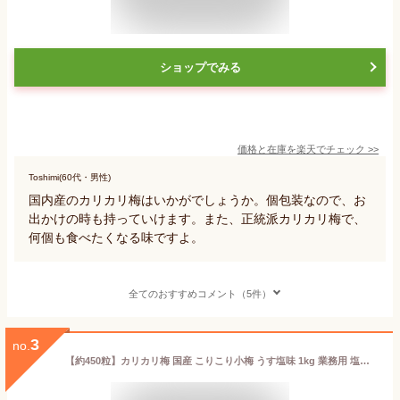
ショップでみる
価格と在庫を
楽天
でチェック
>>
Toshimi(60代・男性)
国内産のカリカリ梅はいかがでしょうか。個包装なので、お
出かけの時も持っていけます。また、正統派カリカリ梅で、
何個も食べたくなる味ですよ。
全てのおすすめコメント（5件）
3
no.
【約450粒】カリカリ梅 国産 こりこり小梅 うす塩味 1kg 業務用 塩分約12％ 送料無料 塩分補給 熱中症