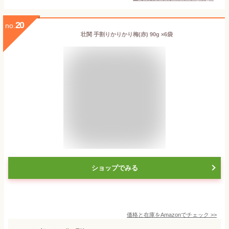
20
no.
壮関 手割りかりかり梅(赤) 90g ×6袋
ショップでみる
価格と在庫を
Amazon
でチェック
>>