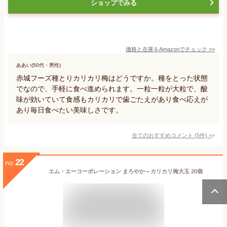
ショップでみる
価格と在庫を
Amazon
でチェック
>>
ああい(50代・男性)
赤城フーズ種とりカリカリ梅はどうですか。種をとった状態
でなので、手軽に食べ進められます。一粒一粒が大粒で、酸
味が効いていて食感もカリカリで歯ごたえがあり食べ応えが
あり毎日食べたい美味しさです。
全てのおすすめコメント
(
5
件)
>
22
no.
エム・エーコーポレーション まろやか～カリカリ梅大玉 20個