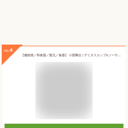
4
no.
【備前焼／和食器／窯元／食器】 小西陶古 | デミタスカップ&ソーサー【楽ギフ_包装】【楽ギフ_のし宛書】