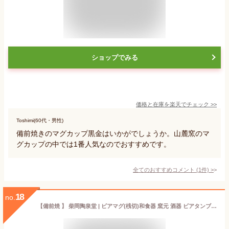
ショップでみる
価格と在庫を
楽天
でチェック
>>
Toshimi(60代・男性)
備前焼きのマグカップ黒金はいかがでしょうか。山麓窯のマ
グカップの中では1番人気なのでおすすめです。
全てのおすすめコメント
(
1
件)
>
18
no.
【備前焼 】 柴岡陶泉堂 | ビアマグ(桟切)和食器 窯元 酒器 ビアタンブラー ビールグラス タンブラー ビアカップ ビール【楽ギフ_包装】【楽ギフ_のし宛書】