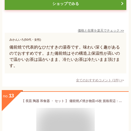
ショップでみる
価格と在庫を
楽天
でチェック
>>
みかんいろ(50代・女性)
備前焼で代表的なひだすきの湯吞です。味わい深く趣がある
のでおすすめです。また備前焼はその構造上保温性が高いの
で温かいお茶は温かいまま、冷たいお茶は冷たいまま頂けま
す。
全てのおすすめコメント
(
1
件)
>
13
no.
【 長皿 陶器 和食器 ・ セット 】 備前焼〆焼き物皿×5枚 規格長辺：約23.2cm 【付出皿シリーズ/日本製/業務用/厨房用品/食器/居酒屋/寿司屋/飲食店/長い/お皿/角/皿/寿司皿/刺身皿/焼物皿/焼き魚皿/上品/家庭用/キッチン用品/食洗機対応/電子レンジ対応】