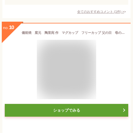
全てのおすすめコメント
(
1
件)
>
10
no.
備前焼 窯元 陶里宛 作 マグカップ フリーカップ 父の日 母の日 贈り物 ギフト プレゼント
ショップでみる