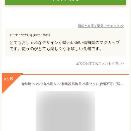
価格と在庫を
楽天
でチェック
>>
ドーナッツ大好き(40代・男性)
とてもおしゃれなデザインが味わい深い備前焼のマグカップ
です。使うのがとても楽しくなる嬉しい食器です。
全てのおすすめコメント
(
3
件)
>
8
no.
備前焼 ペア5寸丸小皿 S‐70 和陶器 和陶皿 小皿セット(代引不可)【送料無料】