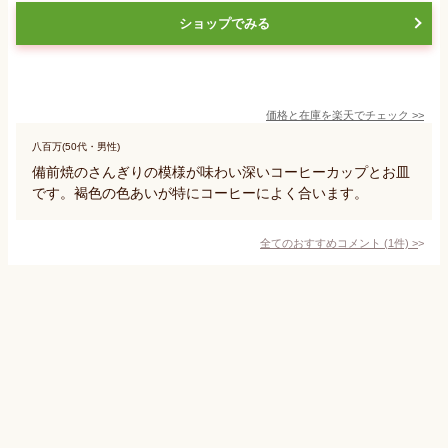
ショップでみる
価格と在庫を
楽天
でチェック
>>
八百万(50代・男性)
備前焼のさんぎりの模様が味わい深いコーヒーカップとお皿
です。褐色の色あいが特にコーヒーによく合います。
全てのおすすめコメント
(
1
件)
>