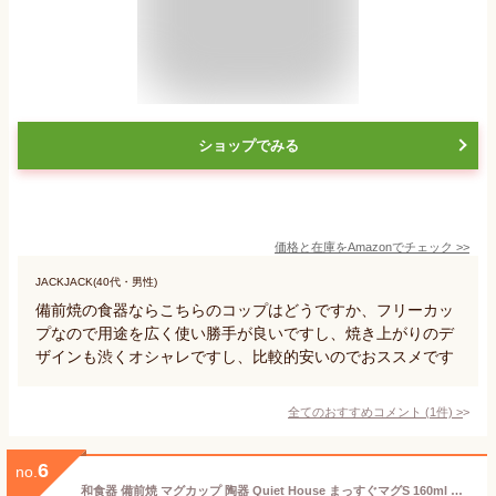
ショップでみる
価格と在庫を
Amazon
でチェック
>>
JACKJACK(40代・男性)
備前焼の食器ならこちらのコップはどうですか、フリーカッ
プなので用途を広く使い勝手が良いですし、焼き上がりのデ
ザインも渋くオシャレですし、比較的安いのでおススメです
全てのおすすめコメント
(
1
件)
>
6
no.
和食器 備前焼 マグカップ 陶器 Quiet House まっすぐマグS 160ml 日本製 クワイエットハウス コップ カップ コーヒーカップ ティーカップ コーヒー 珈琲 国産 焼き物 作家 窯元 カフェ 岡山 雑貨 （z）