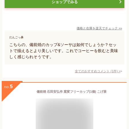
ショップでみる
価格と在庫を
楽天
でチェック
>>
だんごっ鼻
こちらの、備前焼のカップ&ソーサは如何でしょうか？セッ
トで揃えるとより美しいです。これでコーヒーを飲むと美味
しく感じられそうです。
全てのおすすめコメント
(
1
件)
>
5
no.
備前焼 石田安弘作 窯変フリーカップ(1個) こげ茶