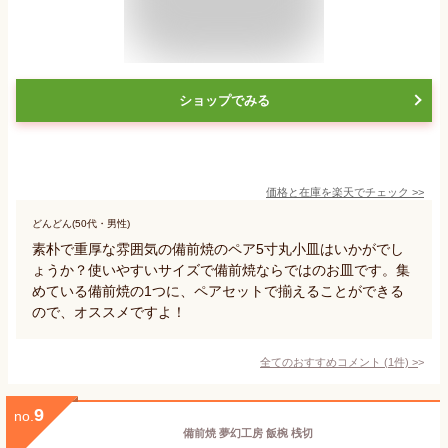
ショップでみる
価格と在庫を
楽天
でチェック
>>
どんどん(50代・男性)
素朴で重厚な雰囲気の備前焼のペア5寸丸小皿はいかがでし
ょうか？使いやすいサイズで備前焼ならではのお皿です。集
めている備前焼の1つに、ペアセットで揃えることができる
ので、オススメですよ！
全てのおすすめコメント
(
1
件)
>
9
no.
備前焼 夢幻工房 飯椀 桟切