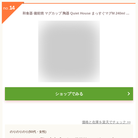
14
no.
和食器 備前焼 マグカップ 陶器 Quiet House まっすぐマグM 240ml 日本製 クワイエットハウス コップ カップ コーヒーカップ ティーカップ コーヒー 珈琲 国産 焼き物 作家 窯元 カフェ 岡山 雑貨 （z）
ショップでみる
価格と在庫を
楽天
でチェック
>>
のりのりのり(50代・女性)