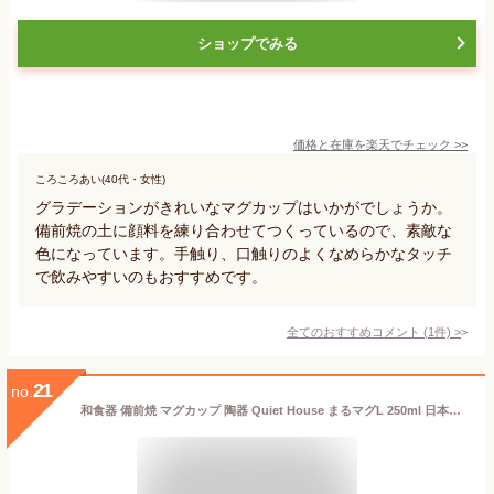
ショップでみる
価格と在庫を
楽天
でチェック
>>
ころころあい(40代・女性)
グラデーションがきれいなマグカップはいかがでしょうか。
備前焼の土に顔料を練り合わせてつくっているので、素敵な
色になっています。手触り、口触りのよくなめらかなタッチ
で飲みやすいのもおすすめです。
全てのおすすめコメント
(
1
件)
>
21
no.
和食器 備前焼 マグカップ 陶器 Quiet House まるマグL 250ml 日本製 かわいい 保温 クワイエットハウス コップ カップ コーヒーカップ ティーカップ コーヒー 珈琲 国産 焼き物 作家 窯元 カフェ 岡山 雑貨 （z） 送料無料