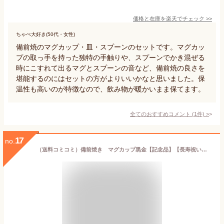
価格と在庫を
楽天
でチェック
>>
ちゃぺ大好き(50代・女性)
備前焼のマグカップ・皿・スプーンのセットです。マグカッ
プの取っ手を持った独特の手触りや、スプーンでかき混ぜる
時にこすれて出るマグとスプーンの音など、備前焼の良さを
堪能するのにはセットの方がよりいいかなと思いました。保
温性も高いのが特徴なので、飲み物が暖かいまま保てます。
全てのおすすめコメント
(
1
件)
>
17
no.
（送料コミコミ）備前焼き マグカップ黒金【記念品】【長寿祝い】【贈答】【誕生日プレゼント】 山麓窯170714