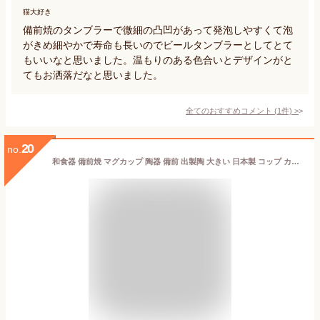
猫大好き
備前焼のタンブラーで微細の凸凹があって発泡しやすくて泡
がきめ細やかで寿命も長いのでビールタンブラーとしてとて
もいいなと思いました。温もりのある色合いとデザインがと
てもお洒落だなと思いました。
全てのおすすめコメント
(
1
件)
>
20
no.
和食器 備前焼 マグカップ 陶器 備前 出製陶 大きい 日本製 コップ カップ コーヒー 備前 ヒダスキ 国産 焼き物 作家 窯元 ギフト プレゼント お礼 お祝い 岡山 雑貨 （z） 送料無料