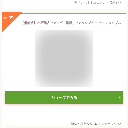
全てのおすすめコメント
(
1
件)
>
19
no.
【備前焼】 小西陶古ビアマグ（緋襷）ビアタンブラー ビール タンブラー
ショップでみる
価格と在庫を
Amazon
でチェック
>>