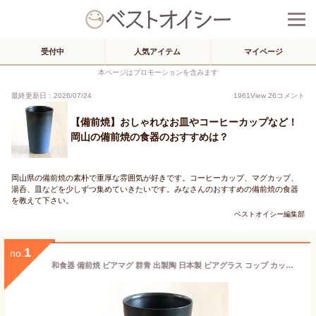
受付中
人気アイテム
マイページ
本ページはプロモーションを含みます
最終更新日：2026/07/24
1961
View
26
コメント
【備前焼】おしゃれなお皿やコーヒーカップなど！
岡山の備前焼の食器のおすすめは？
岡山県の備前焼の素朴で重厚な雰囲気が好きです。コーヒーカップ、マグカップ、
湯呑、皿などを少しずつ集めていきたいです。みなさんのおすすめの備前焼の食器
を教えて下さい。
ベストオイシー編集部
1
no.
和食器 備前焼 ビアマグ 群青 出製陶 日本製 ビアグラス コップ カップ タンブラー ビール 酒器 お酒 備前 陶器 国産 焼き物 作家 窯元 岡山 父の日 プレゼント 雑貨 （z） 送料無料