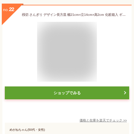
22
no.
桟切 さんぎり デザイン長方皿 幅21cm×立14cm×高2cm 化粧箱入 ギフト 備前焼
ショップでみる
価格と在庫を
楽天
でチェック
>>
めがねちゃん(50代・女性)