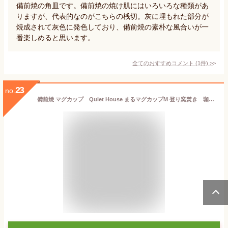
備前焼の角皿です。備前焼の焼け肌にはいろいろな種類があ
りますが、代表的なのがこちらの桟切。灰に埋もれた部分が
焼成されて灰色に発色しており、備前焼の素朴な風合いが一
番楽しめると思います。
全てのおすすめコメント
(
1
件)
>
23
no.
備前焼 マグカップ Quiet House まるマグカップM 登り窯焚き 珈琲カップ クワイエットハウス 食器 Q22aw-maruM067