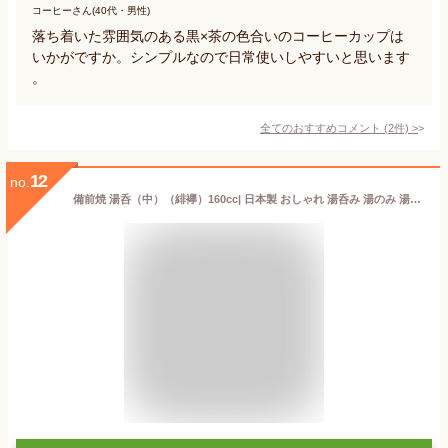
コーヒーさん(40代・男性)
落ち着いた雰囲気のある黒×茶の色合いのコーヒーカップは
いかがですか。シンプルなので日常使いしやすいと思います
。
全てのおすすめコメント
(
2
件)
>
12
no.
備前焼 湯呑（中）（緋襷）160cc| 日本製 おしゃれ 湯呑み 湯のみ 湯のみ茶碗 湯飲み茶碗 和食器 陶器 父の日 母の日 プレゼント ギフト