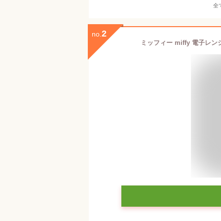
全
2
no.
ミッフィー miffy 電子