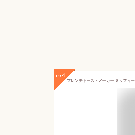
4
no.