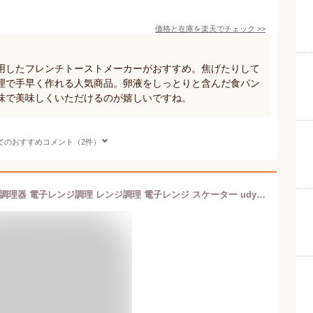
価格と在庫を
楽天
でチェック
>>
用したフレンチトーストメーカーがおすすめ。焦げたりして
理で手早く作れる人気商品。卵液をしっとりと含んだ食パン
味で美味しくいただけるのが嬉しいですね。
てのおすすめコメント（2件）
フレンチトーストメーカー 電子レンジ調理器 電子レンジ調理 レンジ調理 電子レンジ スケーター udy1t【パン作り フレンチトースト トースト 道具 セット レンジ調理器具スヌーピー snoopy ピーナッツ 女性 レディース】