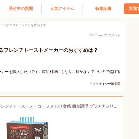
受付中の質問
人気アイテム
特集記事
質問
ージはプロモーションを含みます
1648
View
21
コメント
るフレンチトーストメーカーのおすすめは？
ーカーを購入したいです。時短料理にもなり、焼かなくていいので焦げる
ベストオイシー編集部
ストリックスデザイン 電子レンジ用 フレンチトーストメーカー ふんわり食感 簡単調理 プラチナシリコン SA-150