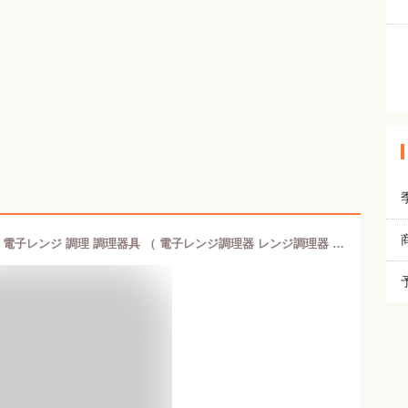
フレンチトーストメーカー ミッフィー 電子レンジ 調理 調理器具 （ 電子レンジ調理器 レンジ調理器 レンジ調理 電子レンジ料理 簡単調理 火を使わない 便利グッズ ディックブルーナ ブルーナ Miffy ）