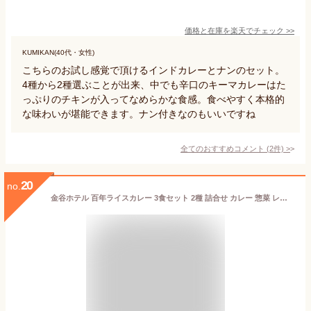
価格と在庫を
楽天
でチェック
>>
KUMIKAN(40代・女性)
こちらのお試し感覚で頂けるインドカレーとナンのセット。
4種から2種選ぶことが出来、中でも辛口のキーマカレーはた
っぷりのチキンが入ってなめらかな食感。食べやすく本格的
な味わいが堪能できます。ナン付きなのもいいですね
全てのおすすめコメント
(
2
件)
>
20
no.
金谷ホテル 百年ライスカレー 3食セット 2種 詰合せ カレー 惣菜 レトルト 常温 カレーライス おかず 便利 ビーフカレー 牛肉 ビーフ チキンカレー 鶏肉 チキン ライスカレー 復刻 栃木