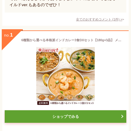
イルドver.もあるのでぜひ！
全てのおすすめコメント
(
1
件)
>
1
no.
6種類から選べる本格派インドカレー3食DXセット【180g×3品】 メール便送料無料,
ショップでみる