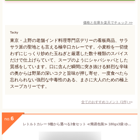
価格と在庫を
楽天
でチェック
>>
Tacky
東京・上野の老舗インド料理専門店デリーの看板商品、サラ
サラ派の聖地とも言える極辛口カレーです。小麦粉を一切使
わずにじっくり炒めた玉ねぎと厳選した数十種類のスパイス
だけで仕上げらていて、スープのようにシャバシャバとした
質感をしています。口に含んだ瞬間に突き抜ける鮮烈な辛味
の奥からは野菜の深いコクと旨味が押し寄せ、一度食べたら
忘れられない強烈な中毒性のある、まさに大人のための極上
スープカリーです。
全てのおすすめコメント
(
1
件)
>
6
no.
レトルトカレー 9種から選べる3食セット ≪簡易包装≫ 180gx3袋 ゆうパケット送料無料 レトルトパウチ 常備 ローリングストック 非常食 セット商品 ギフト クリスマス お歳暮