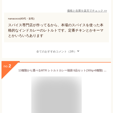
価格と在庫を
楽天
でチェック
>>
nanacoco(40代・女性)
スパイス専門店が作ってるから、本場のスパイスを使った本
格的なインドカレーのレトルトです。定番チキンとかキーマ
とかいろいろあります
全てのおすすめコメント（2件）
2
no.
13種類から選べるMTR レトルトカレー福袋 8品セット(300g×8種類) 送料無料 ナブラタンコルマ チャナマサラ ダルマカニ パニールバター ミックスベジ ラジママサラ パニールマカニ パニールティッカ カディパコラ ダールフライ 1袋約2人前 詰め合わせ お試しセット 業務用