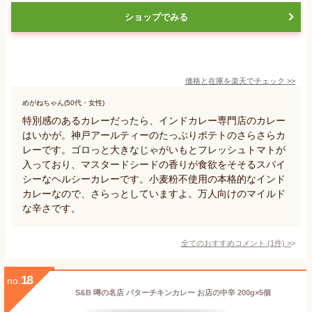
ショップでみる
価格と在庫を
楽天
でチェック
>>
めがねちゃん(50代・女性)
特別感のあるカレーだったら、インドカレー専門店のカレー
はいかが。神戸アールティーのたっぷりポテトのさらさらカ
レーです。ゴロっと大きなじゃがいもとフレッシュトマトが
入っており、マスタードシードの香りが食欲をそそるスパイ
シーなヘルシーカレーです。小麦粉不使用の本格的なインド
カレーなので、さらっとしていますよ。万人向けのマイルド
な辛さです。
全てのおすすめコメント
(
1
件)
>
18
no.
S&B 噂の名店 バターチキンカレー お店の中辛 200g×5個