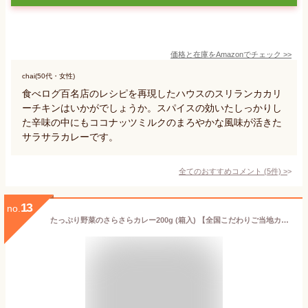
価格と在庫を
Amazon
でチェック
>>
chai(50代・女性)
食べログ百名店のレシピを再現したハウスのスリランカカリ
ーチキンはいかがでしょうか。スパイスの効いたしっかりし
た辛味の中にもココナッツミルクのまろやかな風味が活きた
サラサラカレーです。
全てのおすすめコメント
(
5
件)
>
13
no.
たっぷり野菜のさらさらカレー200g (箱入) 【全国こだわりご当地カレー】