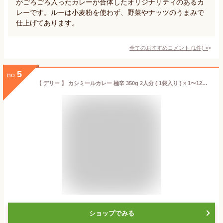
がごろごろ入ったカレーが合体したオリジナリティのあるカ
レーです。ルーは小麦粉を使わず、野菜やナッツのうまみで
仕上げてあります。
全てのおすすめコメント
(
1
件)
>
5
no.
【 デリー 】 カシミールカレー 極辛 350g 2人分 ( 1袋入り ) × 1〜12個 DELHI Kashmir curry STRONG HOT インド ・ パキスタン 料理 1個 2個 12個 1袋 2袋 12袋 セット カシミール カレー カレーソース レトルト レトルトカレー レトルト食品 スパイス スパイスカレー
ショップでみる