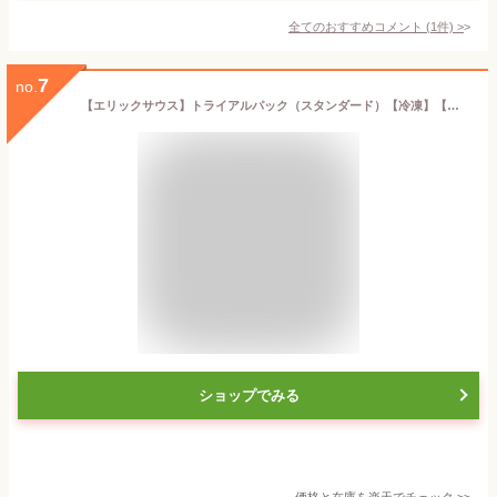
全てのおすすめコメント
(
1
件)
>
7
no.
【エリックサウス】トライアルパック（スタンダード）【冷凍】【送料込】【初回限定】【カレー インドカレー 冷凍カレー ギフト 贈物 食べ比べ お取り寄せ スパイスカレー カリー スパイス ERICK SOUTH 】
ショップでみる
価格と在庫を
楽天
でチェック
>>