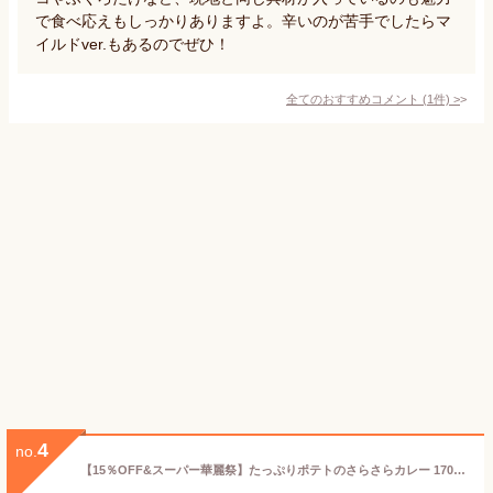
で食べ応えもしっかりありますよ。辛いのが苦手でしたらマ
イルドver.もあるのでぜひ！
全てのおすすめコメント
(
1
件)
>
4
no.
【15％OFF&スーパー華麗祭】たっぷりポテトのさらさらカレー 170g 単品 Potato Soup Curry 冷凍