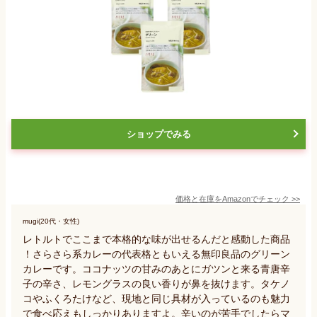
ショップでみる
価格と在庫を
Amazon
でチェック
>>
mugi(20代・女性)
レトルトでここまで本格的な味が出せるんだと感動した商品
！さらさら系カレーの代表格ともいえる無印良品のグリーン
カレーです。ココナッツの甘みのあとにガツンと来る青唐辛
子の辛さ、レモングラスの良い香りが鼻を抜けます。タケノ
コやふくろたけなど、現地と同じ具材が入っているのも魅力
で食べ応えもしっかりありますよ。辛いのが苦手でしたらマ