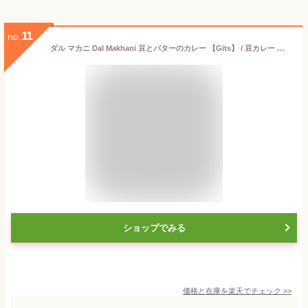
11
no.
ダル マカニ Dal Makhani 豆とバターのカレー 【Gits】 / 豆カレー インドカレー インド料理 レトルト Gits（ギッツ） レトルトカレー/時短調味料 タイ アジアン食品 エスニック食材
ショップでみる
価格と在庫を
楽天
でチェック
>>