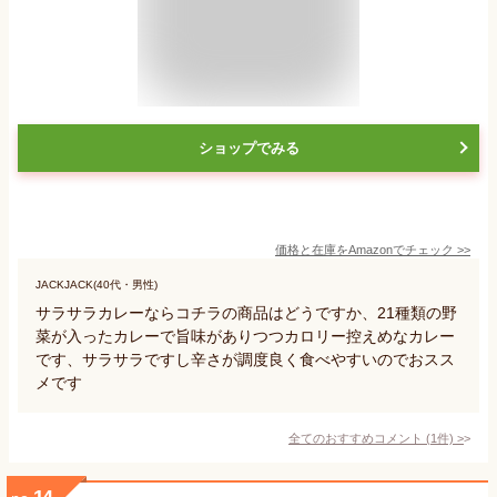
ショップでみる
価格と在庫を
Amazon
でチェック
>>
JACKJACK(40代・男性)
サラサラカレーならコチラの商品はどうですか、21種類の野
菜が入ったカレーで旨味がありつつカロリー控えめなカレー
です、サラサラですし辛さが調度良く食べやすいのでおスス
メです
全てのおすすめコメント
(
1
件)
>
14