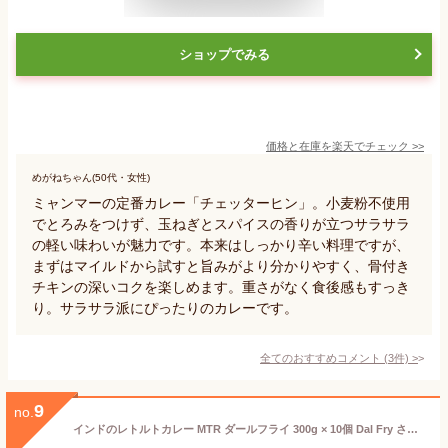
ショップでみる
価格と在庫を
楽天
でチェック
>>
めがねちゃん(50代・女性)
ミャンマーの定番カレー「チェッターヒン」。小麦粉不使用
でとろみをつけず、玉ねぎとスパイスの香りが立つサラサラ
の軽い味わいが魅力です。本来はしっかり辛い料理ですが、
まずはマイルドから試すと旨みがより分かりやすく、骨付き
チキンの深いコクを楽しめます。重さがなく食後感もすっき
り。サラサラ派にぴったりのカレーです。
全てのおすすめコメント
(
3
件)
>
9
no.
インドのレトルトカレー MTR ダールフライ 300g × 10個 Dal Fry さらさら豆のインドカレー