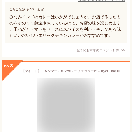
ころころあい(40代・女性)
みなみインドのカレーはいかがでしょうか。お店で作ったも
のをそのまま急速冷凍しているので、お店の味を楽しめます
。玉ねぎとトマトをベースにスパイスを利かせキレがある味
わいがおいしいエリックチキンカレーがおすすめです。
全てのおすすめコメント
(
1
件)
>
8
no.
【マイルド】ミャンマーチキンカレー チェッターヒン Kyet Thar Hin / ミャンマーカレー レトルトカレー 極辛 36チャンバーズ オブ スパイス 株式会社HIRO TOKYO(ヒロ トーキョー) レトルトカレー/時短調味料 インド タイ アジアン食品 エスニック食材