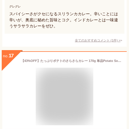
グレグレ
スパイシーさがクセになるスリランカカレー。辛いことには
辛いが、奥底に秘めた旨味とコク。インドカレーとは一味違
うサラサラカレーをぜひ。
全てのおすすめコメント
(
1
件)
>
17
no.
【43%OFF】たっぷりポテトのさらさらカレー 170g 単品Potato Soup Curry 野菜 じゃがいも トマト ヘルシー インドカレー 冷凍【スーパー華麗祭】