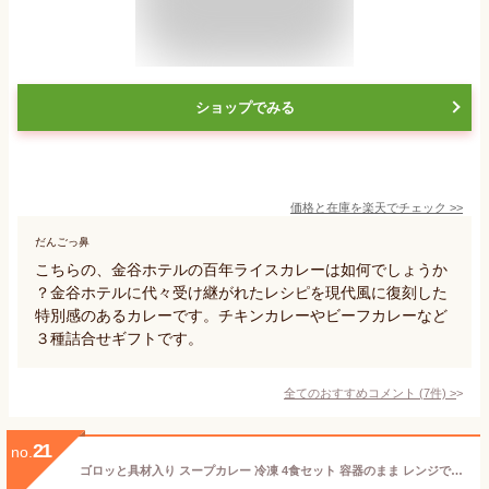
ショップでみる
価格と在庫を
楽天
でチェック
>>
だんごっ鼻
こちらの、金谷ホテルの百年ライスカレーは如何でしょうか
？金谷ホテルに代々受け継がれたレシピを現代風に復刻した
特別感のあるカレーです。チキンカレーやビーフカレーなど
３種詰合せギフトです。
全てのおすすめコメント
(
7
件)
>
21
no.
ゴロッと具材入り スープカレー 冷凍 4食セット 容器のまま レンジで温めるだけ 本場北海道の味を楽しめる シーフード スープカレー,チキン スープカレー 各2個 カレー ギフト お礼 お返し 内祝い ご飯のお供 送料無料