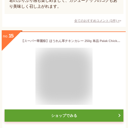
老のぷりぷり感も楽しめまして、カシューナッツのコクもあ
り美味しく召し上がれます。
全てのおすすめコメント
(
1
件)
>
15
no.
【スーパー華麗祭】ほうれん草チキンカレー 250g 単品 Palak Chicken Curry 鶏肉 野菜 インドカレー 冷凍
ショップでみる