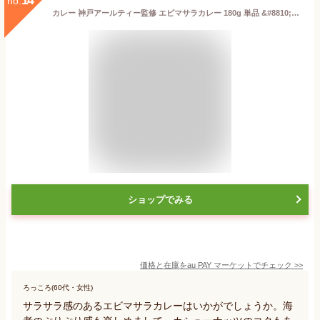
no.
カレー 神戸アールティー監修 エビマサラカレー 180g 単品 &#8810;パッケージ版&#8811; ゆうパケット送料無料 レトルト,インドカレー,スパイス
ショップでみる
価格と在庫を
au PAY マーケット
でチェック
>>
ろっころ(60代・女性)
サラサラ感のあるエビマサラカレーはいかがでしょうか。海