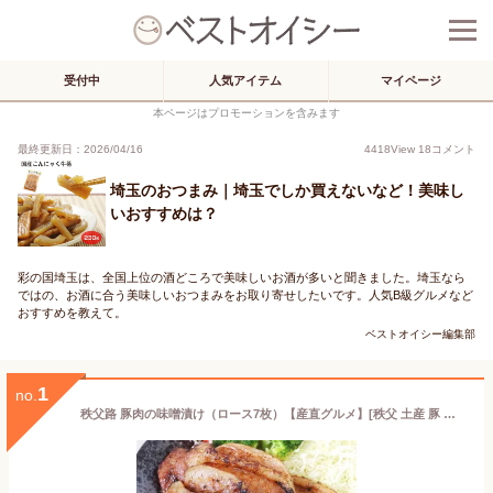
受付中
人気アイテム
マイページ
本ページはプロモーションを含みます
最終更新日：2026/04/16
4418
View
18
コメント
埼玉のおつまみ｜埼玉でしか買えないなど！美味し
いおすすめは？
彩の国埼玉は、全国上位の酒どころで美味しいお酒が多いと聞きました。埼玉なら
ではの、お酒に合う美味しいおつまみをお取り寄せしたいです。人気B級グルメなど
おすすめを教えて。
ベストオイシー編集部
1
no.
秩父路 豚肉の味噌漬け（ロース7枚）【産直グルメ】[秩父 土産 豚 みそ漬 バーベキュー 焼肉 ギフト]