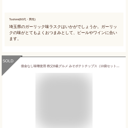
Toshimi(60代・男性)
埼玉県のガーリック味ラスクはいかがでしょうか。ガーリッ
クの味がとてもよくおつまみとして、ビールやワインに合い
ます。
SOLD
借金なし味噌使用 秩父B級グルメ みそポテトチップス（10袋セット） 埼玉 お土産 ポテくまくん帰省ギザポテトポテチみそぽてとおみやげおつまみスナック日本酒 ビールワインバレンタインホワイトデー 10P01Oct16【smtb-TD】【saitama】送料無料 母の日 父の日