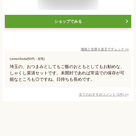
ショップでみる
価格と在庫を
楽天
でチェック
>>
LemonSoda(50代・女性)
埼玉の、おつまみとしてもご飯のおともとしてもお勧めな、
しゃくし菜漬セットです。未開封であれば常温での保存が可
能なところも◎ですね。日持ちも長めです。
全てのおすすめコメント
(
1
件)
>