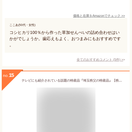
価格と在庫を
Amazon
でチェック
>>
ここあ(50代・女性)
コシヒカリ100％から作った草加せんべいの詰め合わせはい
かがでしょうか。歯応えもよく、おつまみにもおすすめです
。
全てのおすすめコメント
(
5
件)
>
15
no.
テレビにも紹介されている話題の特産品『埼玉秩父の特産品』【秩父路のうまい物】石川漬物謹製 しゃくしな漬け（400g）【大サイズ】【父の日】おすすめギフト10P01Oct16【smtb-TD】【saitama】つまみ しゃくし菜漬 【夏みやげ】