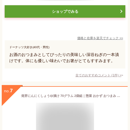
ショップでみる
価格と在庫を
楽天
でチェック
>>
ドーナッツ大好き(40代・男性)
お酒のおつまみとしてぴったりの美味しい深谷ねぎの一本漬
けです。体にも優しい味わいでお箸がとてもすすみます。
全てのおすすめコメント
(
1
件)
>
7
no.
発芽にんにくしょうゆ漬け 70グラム 2袋組｜惣菜 おかず おつまみ サラダ パスタ ラーメン