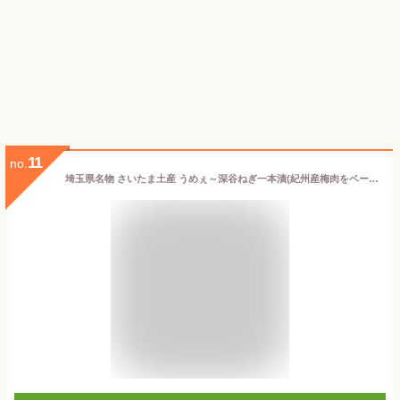
11
no.
埼玉県名物 さいたま土産 うめぇ～深谷ねぎ一本漬(紀州産梅肉をベース) 【帰省土産】【夏みやげ】埼玉県ふるさと認証食品 おにぎりの具 お漬物 葱 醤油漬け 味噌漬け 食べ比べ 深谷ネギ 深谷ねぎ 漬物 ご飯 お供 やみつき つまみ ふかや 深谷ねぎ マルツ食品【saitama】