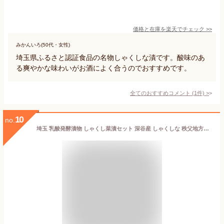
価格と在庫を
楽天
でチェック
>>
みかんいろ(50代・女性)
埼玉県ふるさと認証食品の名物しゃくしな漬です。酸味のあ
る爽やかな味わいがお酒によく合うのでおすすめです。
全てのおすすめコメント
(
1
件)
>
10
no.
埼玉 乳酸発酵漬物 しゃくし菜漬セット 深谷産 しゃくしな 秩父地方特産 お土産 つけもの お取り寄せ 常温保存 漬物 しゃくし菜漬け 埼玉お土産