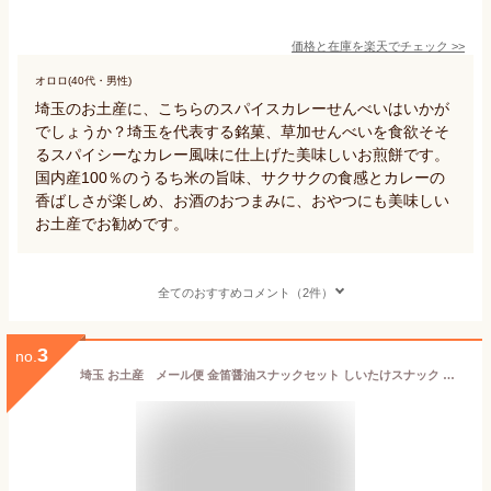
価格と在庫を
楽天
でチェック
>>
オロロ(40代・男性)
埼玉のお土産に、こちらのスパイスカレーせんべいはいかが
でしょうか？埼玉を代表する銘菓、草加せんべいを食欲そそ
るスパイシーなカレー風味に仕上げた美味しいお煎餅です。
国内産100％のうるち米の旨味、サクサクの食感とカレーの
香ばしさが楽しめ、お酒のおつまみに、おやつにも美味しい
お土産でお勧めです。
全てのおすすめコメント（2件）
3
no.
埼玉 お土産 メール便 金笛醤油スナックセット しいたけスナック にんにくスナック いたま おみやげ 笛木醤油 金笛しょうゆ 椎茸 しいたけ シイタケ 焦がし バター にんにく ニンニク 深谷 ねぎ ネギ お菓子 スナック おつまみ ケヤキ堂【ネコポス】