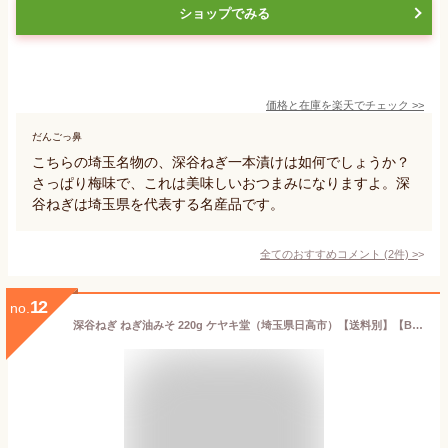
ショップでみる
価格と在庫を
楽天
でチェック
>>
だんごっ鼻
こちらの埼玉名物の、深谷ねぎ一本漬けは如何でしょうか？
さっぱり梅味で、これは美味しいおつまみになりますよ。深
谷ねぎは埼玉県を代表する名産品です。
全てのおすすめコメント
(
2
件)
>
12
no.
深谷ねぎ ねぎ油みそ 220g ケヤキ堂（埼玉県日高市）【送料別】【BS】