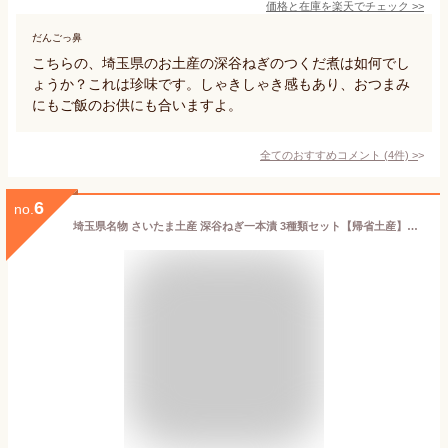
価格と在庫を
楽天
でチェック
>>
だんごっ鼻
こちらの、埼玉県のお土産の深谷ねぎのつくだ煮は如何でし
ょうか？これは珍味です。しゃきしゃき感もあり、おつまみ
にもご飯のお供にも合いますよ。
全てのおすすめコメント
(
4
件)
>
6
no.
埼玉県名物 さいたま土産 深谷ねぎ一本漬 3種類セット【帰省土産】【夏みやげ】埼玉県ふるさと認証食品 おにぎりの具 お漬物 葱 醤油漬け 味噌漬け 食べ比べ 深谷ネギ 深谷ねぎ 漬物 ご飯 お供 やみつき つまみ ふかや 深谷ねぎ おすすめギフト マルツ食品【saitama】