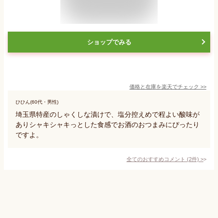
ショップでみる
価格と在庫を
楽天
でチェック
>>
ひひん(60代・男性)
埼玉県特産のしゃくしな漬けで、塩分控えめで程よい酸味が
ありシャキシャキっとした食感でお酒のおつまみにぴったり
ですよ。
全てのおすすめコメント
(
2
件)
>