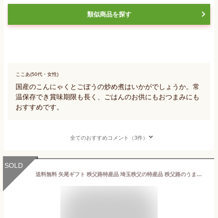
類似商品を探す
ここあ(50代・女性)
国産のこんにゃくとごぼうの炒め煮はいかがでしょうか。常
温保存でき賞味期限も長く、ごはんのお供にもおつまみにも
おすすめです。
全てのおすすめコメント（3件）
SOLD
送料無料 矢尾ギフト 秩父路特産品 埼玉秩父の特産品 秩父路のうまいもの 世界商事 豚肉味噌漬け【折入り】埼玉県 お土産 豚丼 豚味噌 おすすめギフトおつまみ ビール 日本酒 ハイボール 帰省土産 おみやげ 秩父 御祝 お返し 内祝 誕生日 お中元 夏 ギフト 御中元