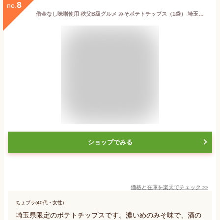
8
no.
借金なし味噌使用 秩父B級グルメ みそポテトチップス（1袋） 埼玉 お土産 ポテくまくん帰省ギザポテトポテチみそぽてとおみやげおつまみスナック日本酒 ビールワインバレンタインホワイトデー 父の日ギフト 母の日ギフト 10P01Oct16【smtb-TD】【saitama】
ショップでみる
価格と在庫を
楽天
でチェック
>>
ちょプラ(40代・女性)
埼玉県限定のポテトチップスです。濃いめのみそ味で、酒の