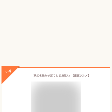
4
no.
秩父名物みそぽてと (12個入）【産直グルメ】