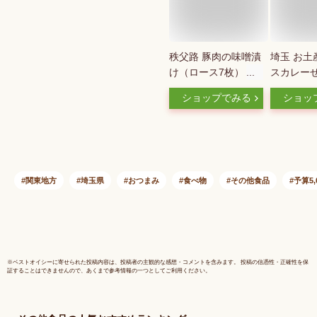
秩父路 豚肉の味噌漬
埼玉 お土
け（ロース7枚）
スカレー
【産直グルメ】[秩父
100g 草
ショップでみる
ショッ
土産 豚 みそ漬 バー
草加 せん
ベキュー 焼肉 ギフ
米菓 スパ
ト]
ー カレー
みやげ お
子 草加亀
関東地方
埼玉県
おつまみ
食べ物
その他食品
予算5,
※
ベストオイシー
に寄せられた投稿内容は、投稿者の主観的な感想・コメントを含みます。 投稿の信憑性・正確性を保
証することはできませんので、あくまで参考情報の一つとしてご利用ください。