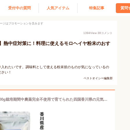
受付中の質問
人気アイテム
特集記事
質問
ージはプロモーションを含みます
1394
View
38
コメント
】熱中症対策に！料理に使えるモロヘイヤ粉末のおす
り入れたいです。調味料として使える粉末状のものが気になっているの
ださい！
ベストオイシー編集部
国産 とびっきりモロヘイヤパウダー 100g栽培期間中農薬完全不使用で育てられた四国香川県の元気野菜パウダー食物繊維はなんとコンニャクの18倍！【メール便配送】ポスト投函 国産