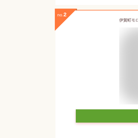
2
no.
伊賀町モロ