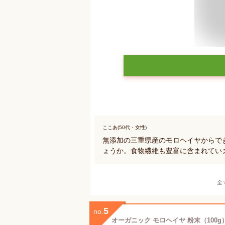
ここあ(50代・女性)
無添加の三重県産のモロヘイヤからで
ょうか。食物繊維も豊富に含まれてい
全
5
no.