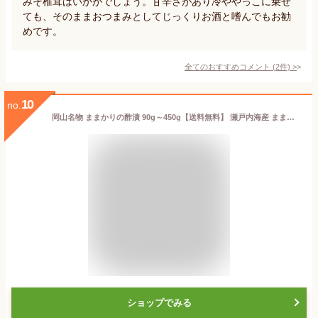
みそ椎茸はいかがでしょう。甘辛さがあり冷ややっこに乗せ
ても、そのままおつまみとしてじっくりお酒と嗜んでもお勧
めです。
全てのおすすめコメント
(
2
件)
>
10
no.
岡山名物 ままかりの酢漬 90g～450g【送料無料】 瀬戸内海産 ままかり 贈答用 ママカリ お祝 内祝 お返し 手土産 岡山県 郷土料理 お取り寄せ 御中元 お中元
ショップでみる