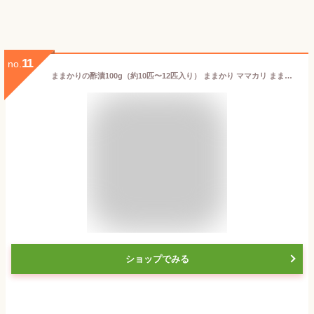
11
no.
ままかりの酢漬100g（約10匹〜12匹入り） ままかり ママカリ ままかり酢漬け ママカリ酢漬け ご飯のお供 おつまみ 珍味 ご挨拶 お土産 手土産 珍味 瀬戸内 国産 手作り 手作業 無添加 岡山
ショップでみる