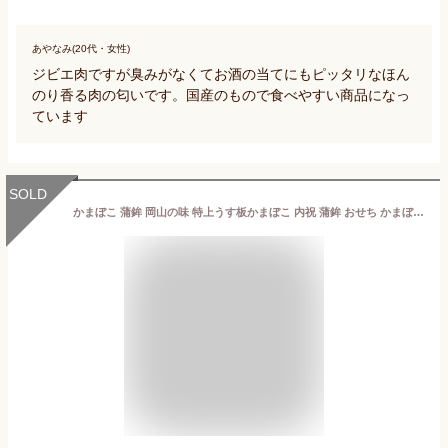
あやなみ(20代・女性)
ジビエ肉ですが臭みがなくてお酒の当てにもピッタリなほん
のり香る肉の匂いです。国産のもので食べやすい商品になっ
ています
SOLD
かまぼこ 蒲鉾 岡山の味 特上うす板かまぼこ 内祝 蒲鉾 おせち かまぼこ 単品 冷蔵 焼き蒲鉾 練り物 そば ギフト お土産 お取り寄せ 焼き板 板わさ お歳暮 お正月 香典返し ごちそう 特産品 グルメ 岡山 正月蒲鉾 年越しそば 日本酒 お正月かまぼこ