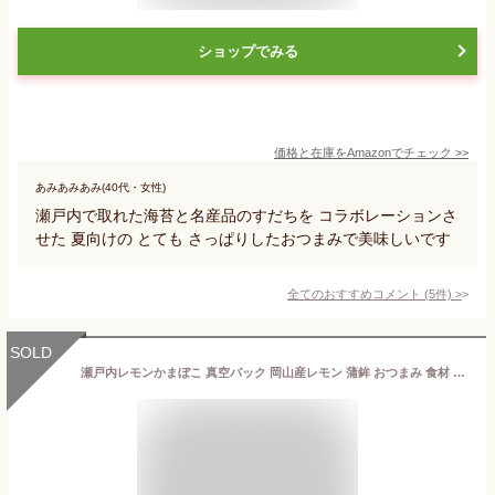
ショップでみる
価格と在庫を
Amazon
でチェック
>>
あみあみあみ(40代・女性)
瀬戸内で取れた海苔と名産品のすだちを コラボレーションさ
せた 夏向けの とても さっぱりしたおつまみで美味しいです
全てのおすすめコメント
(
5
件)
>
SOLD
瀬戸内レモンかまぼこ 真空パック 岡山産レモン 蒲鉾 おつまみ 食材 練り物 冷蔵 お取り寄せ 高タンパク 低脂質 11/15かまぼこの日 岡山県×ESSE 岡山うまいもんラボ ESSEプラチナインフルエンサー おかやま果実 ワイン お土産