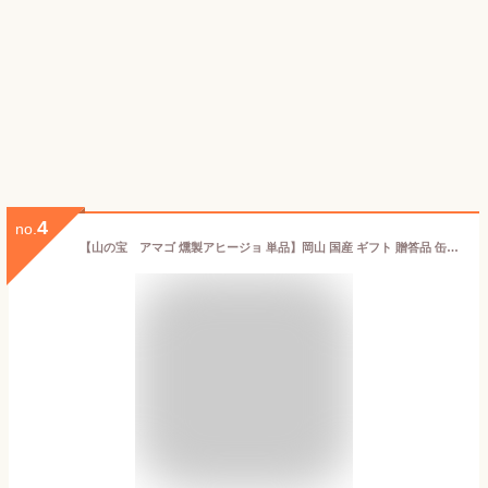
4
no.
【山の宝 アマゴ 燻製アヒージョ 単品】岡山 国産 ギフト 贈答品 缶詰 デリシャス缶詰 缶詰め プレゼント可愛い ワインの合う お酒に合う おつまみ 高級 ご当地食材 萌え断 夏ギフト お中元 御中元 上司 家族