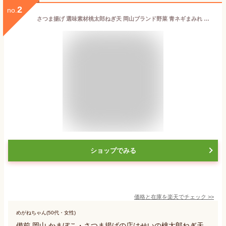
2
no.
さつま揚げ 選味素材桃太郎ねぎ天 岡山ブランド野菜 青ネギまみれ さつまあげ 薩摩揚げ 冷蔵 23日は国産小ねぎの日 練り物 練り天 天ぷら おつまみ そば うどん さつま揚げ コレもう食べた タンパク質 おとな旅あるき旅 そのまま 食べる オードブル
ショップでみる
価格と在庫を
楽天
でチェック
>>
めがねちゃん(50代・女性)
備前 岡山 かまぼこ・さつま揚げの店はせいの桃太郎ねぎ天