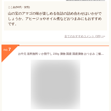
ここあ(50代・女性)
山の宝のアマゴの味が楽しめる缶詰の詰め合わせはいかがで
しょうか。アヒージョやオイル煮などおつまみにもおすすめ
です。
全てのおすすめコメント
(
3
件)
>
7
no.
お中元 送料無料 いか割干し 230g 漬物 国産 国産漬物 おつまみ ご飯のお供 家飲み 買い回り やみつき メール便 グルメ食品 お取り寄せ 対象 岡山 父の日