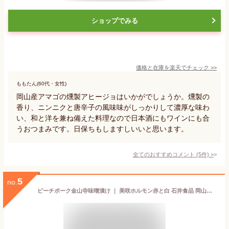
ショップでみる
価格と在庫を
楽天
でチェック
>>
ももたん(60代・女性)
岡山産アマゴの燻製アヒージョはいかがでしょうか。燻製の
香り、ニンニクと唐辛子の風味味がしっかりして濃厚な味わ
い、和と洋を兼ね備えた料理なので日本酒にもワインにも合
うおつまみです。日保ちもしますしいいと思います。
全てのおすすめコメント
(
5
件)
>
5
no.
ピーチポーク金山寺味噌漬け ｜ 美咲ホルモン赤と白 石井食品 岡山県 岡山市 国産 ピーチポーク とんトン豚 SPF豚 岡山老舗味噌蔵 備前味噌 金山寺味噌 焼肉 惣菜 ギフト プレゼント 贈り物 FN08F