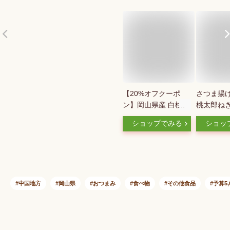
【20%オフクーポ
さつま揚げ
ン】岡山県産 白桃ゼ
桃太郎ねぎ
リー 6個入 【果肉カ
ランド野菜
ショップでみる
ショッ
ットタイプ】 2026
みれ さつ
お中元 果肉入り 敬
摩揚げ 冷
老の日 内祝 お返し
国産小ねぎ
誕生日プレゼント お
物 練り天
見舞 快気祝い フル
つまみ そ
ーツゼリー スイーツ
さつま揚げ
中国地方
岡山県
おつまみ
食べ物
その他食品
予算5,
ギフト 高級 桃 プレ
食べた タ
ゼント 果物 個包装
おとな旅あ
もも 手土産 ご挨拶
のまま 食
帰省 志ほや しほや
ドブル