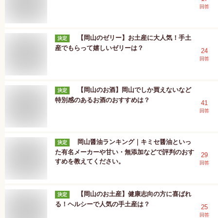
回答
【岡山のゼリー】お土産に大人気！手土
決定
産でもらって嬉しいゼリーは？
24
回答
【岡山のお酒】岡山でしか買えないなど
決定
特別感のあるお酒のおすすめは？
41
回答
岡山醤油ランキング｜キミセ醤油といっ
決定
た有名メーカーや甘い・無添加などで評判のおす
29
すめを教えてください。
回答
【岡山のお土産】健康志向の方に喜ばれ
決定
る！ヘルシーで人気の手土産は？
25
回答