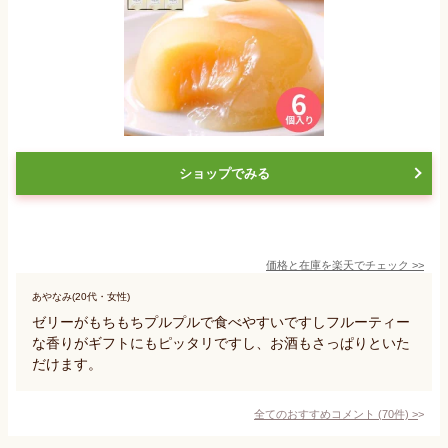
ショップでみる
価格と在庫を
楽天
でチェック
>>
あやなみ(20代・女性)
ゼリーがもちもちプルプルで食べやすいですしフルーティー
な香りがギフトにもピッタリですし、お酒もさっぱりといた
だけます。
全てのおすすめコメント
(
70
件)
>