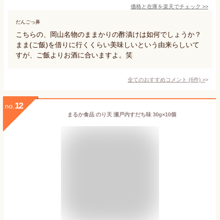
価格と在庫を
楽天
でチェック
>>
だんごっ鼻
こちらの、岡山名物のままかりの酢漬けは如何でしょうか？
まま(ご飯)を借りに行くくらい美味しいという由来らしいて
すが、ご飯よりお酒に合いますよ。笑
全てのおすすめコメント
(
6
件)
>
12
no.
まるか食品 のり天 瀬戸内すだち味 30g×10個