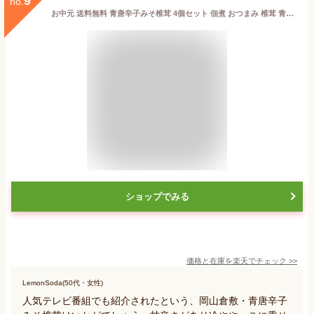
9
no.
お中元 送料無料 青唐辛子みそ椎茸 4個セット 佃煮 おつまみ 椎茸 青唐 ピリ辛 大人 ご飯のお供 家飲み 買い回り 漬物 メール便 グルメ食品 ポイント消化 sale セール 食品 お取り寄せグルメ 岡山 父の日
ショップでみる
価格と在庫を
楽天
でチェック
>>
LemonSoda(50代・女性)
人気テレビ番組でも紹介されたという、岡山倉敷・青唐辛子