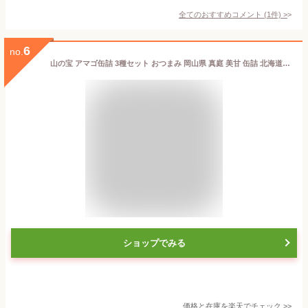
全てのおすすめコメント
(
1
件)
>
6
no.
山の宝 アマゴ缶詰 3種セット おつまみ 岡山県 真庭 美甘 缶詰 北海道沖縄一部地域配送不可
ショップでみる
価格と在庫を
楽天
でチェック
>>