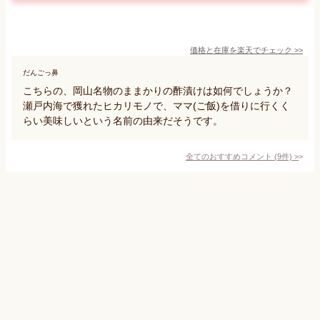
価格と在庫を
楽天
でチェック
>>
だんごっ鼻
こちらの、岡山名物のままかりの酢漬けは如何でしょうか？
瀬戸内海で獲れたヒカリモノで、ママ(ご飯)を借りに行くく
らい美味しいという名前の由来だそうです。
全てのおすすめコメント
(
9
件)
>