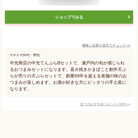
ショップでみる
価格と在庫を
楽天
でチェック
>>
ヤギヌマ(50代・男性)
中光商店の中光てんぷらBセットで、瀬戸内の旬が感じられ
るおつまみセットになります。直火焼きかまぼこと創作天ぷ
らが売りの天ぷらセットで、創業69年を超える老舗の味のお
つまみが楽しめます。お酒が好きな方にピッタリの手土産に
なります。
全てのおすすめコメント
(
1
件)
>