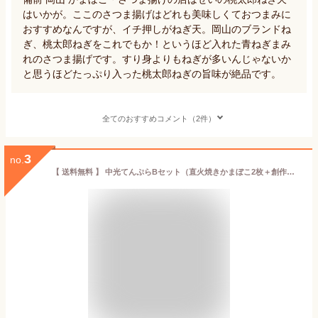
はいかが。ここのさつま揚げはどれも美味しくておつまみに
おすすめなんですが、イチ押しがねぎ天。岡山のブランドね
ぎ、桃太郎ねぎをこれでもか！というほど入れた青ねぎまみ
れのさつま揚げです。すり身よりもねぎが多いんじゃないか
と思うほどたっぷり入った桃太郎ねぎの旨味が絶品です。
全てのおすすめコメント（2件）
3
no.
【 送料無料 】 中光てんぷらBセット（直火焼きかまぼこ2枚＋創作揚げ天ぷら14枚）／中光商店 [ お取り寄せ グルメ ご馳走 おつまみ 詰め合わせ セット ギフト プチギフト 内祝い 結婚 出産 引越 退職 祝い お土産 あつま揚げ さつまあげ 薩摩揚 国産 瀬戸内 岡山 ]