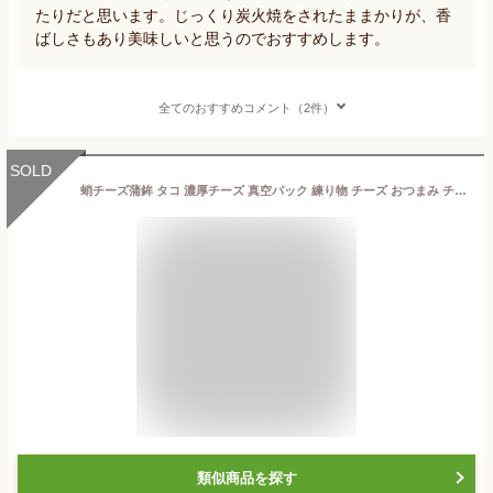
たりだと思います。じっくり炭火焼をされたままかりが、香
ばしさもあり美味しいと思うのでおすすめします。
全てのおすすめコメント（2件）
SOLD
蛸チーズ蒲鉾 タコ 濃厚チーズ 真空パック 練り物 チーズ おつまみ チーズかまぼこ お正月 おせち料理 単品 冷蔵 お取り寄せ 珍味 ワイン 家飲み 岡山 半夏生 おつまみ お惣菜 食品 11/11チーズの日 8/8タコの日 オードブル mogsea モグシー
類似商品を探す