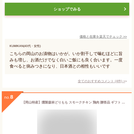
ショップでみる
価格と在庫を
楽天
でチェック
>>
KUMIKAN(40代・女性)
こちらの岡山のお漬物はいかが。いか割干しで噛むほどに旨
みも増し、お酒だけでなく白いご飯にも良く合います。一度
食べると病みつきになり、日本酒との相性もいいです
全てのおすすめコメント
(
4
件)
>
8
no.
【岡山特産】燻製森林どりもも スモークチキン 鶏肉 贈答品 ギフト お礼 御中元 御歳暮 高級品 お取り寄せ 燻製 母の日 父の日 燻製ギフト 贅沢 おつまみ 贈り物 グルメ 御祝い 誕生日 内祝い 伝統的な製法 こだわりの調味料 完全無添加 安全な食品 信頼できる品質管理 料理