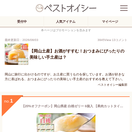
受付中
人気アイテム
マイページ
本ページはプロモーションを含みます
最終更新日：2026/08/03
3945
View
13
コメント
【岡山土産】お酒がすすむ！おつまみにぴったりの
美味しい手土産は？
岡山に旅行に出かけるのですが、お土産に買うものを探しています。お酒が好きな
方に喜ばれる、おつまみにぴったりの美味しい手土産のおすすめを教えて下さい。
ベストオイシー編集部
1
no.
【20%オフクーポン】岡山県産 白桃ゼリー 6個入 【果肉カットタイプ】 2026 お中元 果肉入り 敬老の日 内祝 お返し 誕生日プレゼント お見舞 快気祝い フルーツゼリー スイーツ ギフト 高級 桃 プレゼント 果物 個包装 もも 手土産 ご挨拶 帰省 志ほや しほや 清風庵