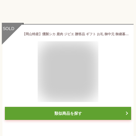
SOLD
【岡山特産】燻製シカ 鹿肉 ジビエ 贈答品 ギフト お礼 御中元 御歳暮 高級品 お取り寄せ 燻製 母の日 父の日 燻製ギフト 贅沢 おつまみ 贈り物 グルメ 御祝い 誕生日 内祝い 選りすぐり 伝統的な製法 こだわりの調味料 完全無添加 安全な食品 信頼できる品質管理 手作り
類似商品を探す