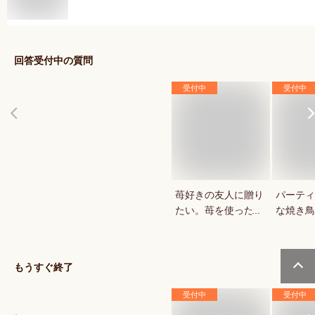
回答受付中の質問
受付中
受付中
苺好きの友人に贈り
パーティ
たい。苺を使ったお
な焼き鳥
菓子・スイーツを教
していま
えてください。
もうすぐ終了
受付中
受付中