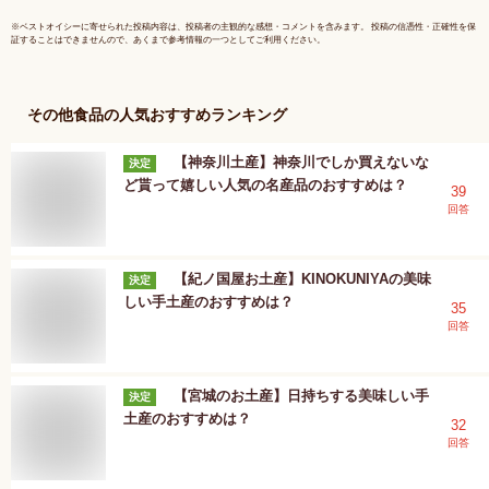
清風庵
※
ベストオイシー
に寄せられた投稿内容は、投稿者の主観的な感想・コメントを含みます。 投稿の信憑性・正確性を保
証することはできませんので、あくまで参考情報の一つとしてご利用ください。
その他食品
の人気おすすめランキング
【神奈川土産】神奈川でしか買えないな
決定
ど貰って嬉しい人気の名産品のおすすめは？
39
回答
【紀ノ国屋お土産】KINOKUNIYAの美味
決定
しい手土産のおすすめは？
35
回答
【宮城のお土産】日持ちする美味しい手
決定
土産のおすすめは？
32
回答