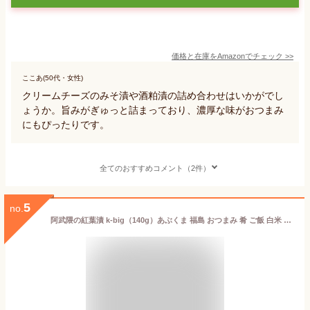
価格と在庫を
Amazon
でチェック
>>
ここあ(50代・女性)
クリームチーズのみそ漬や酒粕漬の詰め合わせはいかがでし
ょうか。旨みがぎゅっと詰まっており、濃厚な味がおつまみ
にもぴったりです。
全てのおすすめコメント（2件）
5
no.
阿武隈の紅葉漬 k-big（140g）あぶくま 福島 おつまみ 肴 ご飯 白米 おとも 伝統 技術 秋鮭 麹 糀 発酵 熟成 珍味 ギフト プレゼント 送料無料 お酒 晩酌 手土産 お土産