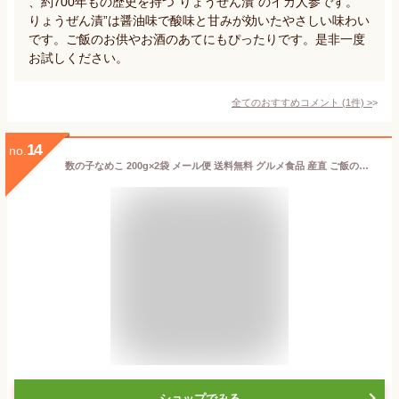
、約700年もの歴史を持つ“りょうぜん漬”のイカ人参です。“
りょうぜん漬”は醤油味で酸味と甘みが効いたやさしい味わい
です。ご飯のお供やお酒のあてにもぴったりです。是非一度
お試しください。
全てのおすすめコメント
(
1
件)
>
14
no.
数の子なめこ 200g×2袋 メール便 送料無料 グルメ食品 産直 ご飯のお供 送料無 お買い物マラソン 買い回り ポイント消化 対象 家飲み 宅飲み おつまみ おかず お惣菜 副菜 食品 食べ物 食料 お取り寄せグルメ きのこ なめこ KM 福島
ショップでみる