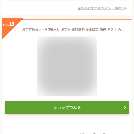
全てのおすすめコメント
(
6
件)
>
18
no.
おすすめセットA 3枚入り ギフト 送料無料 かまぼこ 蒲鉾 ギフト カマボコ おつまみ 練り物 笹かまぼこ さつま揚げ 揚げ物 お取り寄せ 父の日 内祝 お祝い 誕生日 チーズ蒲鉾 いわき市 福島県 贈り物 贈答 シーフード惣菜 母の日 父の日 お中元
ショップでみる