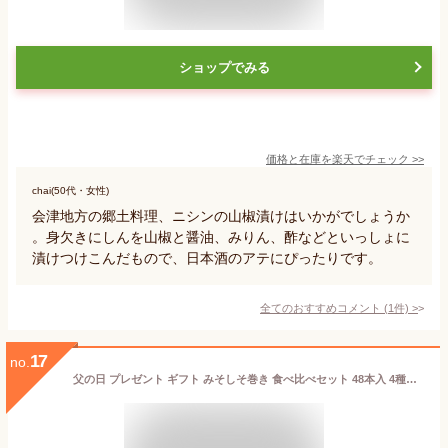
ショップでみる
価格と在庫を
楽天
でチェック
>>
chai(50代・女性)
会津地方の郷土料理、ニシンの山椒漬けはいかがでしょうか
。身欠きにしんを山椒と醤油、みりん、酢などといっしょに
漬けつけこんだもので、日本酒のアテにぴったりです。
全てのおすすめコメント
(
1
件)
>
17
no.
父の日 プレゼント ギフト みそしそ巻き 食べ比べセット 48本入 4種詰め合わせ（ 蜂蜜 辛味噌 えごま 酒粕 を各1袋）【 送料無料 宅配便 産直 ご飯のお供 お酒 おつまみ 家飲み 宅飲み おつまみ 肴 珍味 味噌しそ巻き 紫蘇巻き 東北 福島】 FP