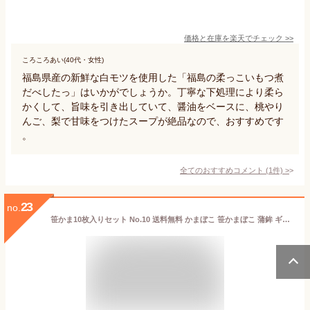
価格と在庫を
楽天
でチェック
>>
ころころあい(40代・女性)
福島県産の新鮮な白モツを使用した「福島の柔っこいもつ煮
だべしたっ」はいかがでしょうか。丁寧な下処理により柔ら
かくして、旨味を引き出していて、醤油をベースに、桃やり
んご、梨で甘味をつけたスープが絶品なので、おすすめです
。
全てのおすすめコメント
(
1
件)
>
23
no.
笹かま10枚入りセット No.10 送料無料 かまぼこ 笹かまぼこ 蒲鉾 ギフト カマボコ おつまみ 練り物 笹かまぼこ さつま揚げ 揚げ物 お取り寄せ お中元 内祝 お祝い 誕生日 チーズ蒲鉾 いわき市 福島県 贈り物 贈答 シーフード惣菜 母の日 父の日