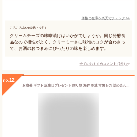
価格と在庫を
楽天
でチェック
>>
ころころあい(40代・女性)
クリームチーズの味噌漬けはいかがでしょうか。同じ発酵食
品なので相性がよく、クリーミーさに味噌のコクが合わさっ
て、お酒のおつまみにぴったりの味を楽しめます。
全てのおすすめコメント
(
1
件)
>
12
no.
お歳暮 ギフト 誕生日プレゼント 贈り物 海鮮 冷凍 常磐もの 詰め合わせ（さんまポーポー焼、めひかり開き干し、さばみりん干し、味付タコ3種）海産物 魚 干物 セット 海産物 海の幸 送料無料 お取り寄せ 食品 福島 FP