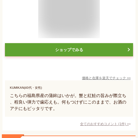
ショップでみる
価格と在庫を
楽天
でチェック
>>
KUMIKAN(40代・女性)
こちらの福島県産の蒲鉾はいかが。蟹と紅鮭の旨みが際立ち
、程良い弾力で歯応えも。何もつけずにこのままで、お酒の
アテにもピッタリです。
全てのおすすめコメント
(
1
件)
>