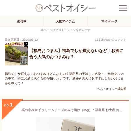
受付中
人気アイテム
マイページ
本ページはプロモーションを含みます
最終更新日：2026/05/12
16218
View
40
コメント
【福島おつまみ】福島でしか買えないなど！お酒に
合う人気のおつまみは？
福島でしか買えないおつまみはどんなもの？福島県の美味しい名物・ご当地グルメ
の中で、特にお酒にあうものが知りたいです。酒好きの人におすすめしたいおつま
みを教えて！
ベストオイシー編集部
1
no.
福の小みやげ クリームチーズのみそ漬け（35g） * 福島県 お土産 おみやげ おつまみ