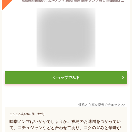
福島県産味噌使用 みそメンマ 800g 濃厚 味噌 メンマ 極太 mennma 福島県産みそ めんま お試し ラーメン おつまみ ご飯のおとも 中華食材 おかず 調理不要 アレンジ自在 国内製造
ショップでみる
価格と在庫を
楽天
でチェック
>>
ころころあい(40代・女性)
味噌メンマはいかがでしょうか。福島のお味噌をつかってい
て、コチュジャンなどと合わせてあり、コクの旨みと辛味が