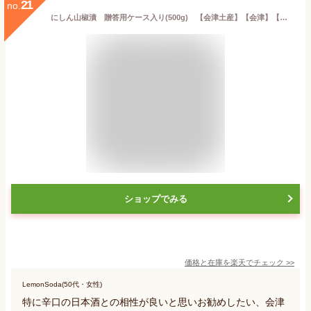
21
no.
にしん山椒漬 贈答用ケース入り(500g) 【会津土産】【会津】【郷土料理】【日本酒に合う】【お歳暮】【お中元】【楽ギフ_包装】【楽ギフ_のし】
ショップでみる
価格と在庫を
楽天
でチェック
>>
LemonSoda(50代・女性)
特に辛口の日本酒との相性が良いと思いお勧めしたい、会津