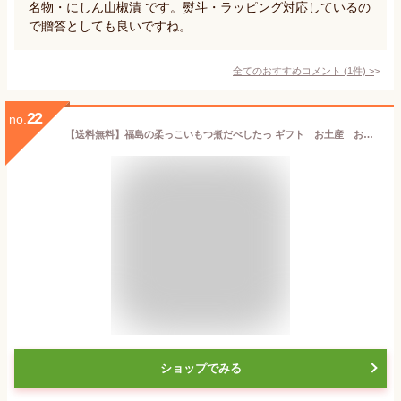
名物・にしん山椒漬 です。熨斗・ラッピング対応しているの
で贈答としても良いですね。
全てのおすすめコメント
(
1
件)
>
22
no.
【送料無料】福島の柔っこいもつ煮だべしたっ ギフト お土産 おみやげ グルメ 福島郷土料理 贈り物
ショップでみる