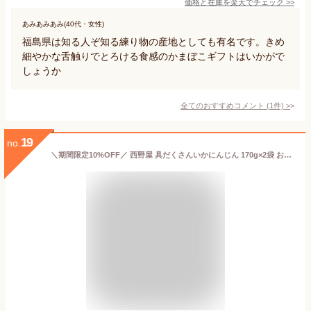
価格と在庫を
楽天
でチェック
>>
あみあみあみ(40代・女性)
福島県は知る人ぞ知る練り物の産地としても有名です。きめ
細やかな舌触りでとろける食感のかまぼこギフトはいかがで
しょうか
全てのおすすめコメント
(
1
件)
>
19
no.
＼期間限定10%OFF／ 西野屋 具だくさんいかにんじん 170g×2袋 おつけもの 漬物 具沢山 いか人参 送料無料 お土産 お取り寄せ ご飯の友 お買い物マラソン 買い回り ポイント消化 食品 具沢山 ポイント消化 食べ物 お取り寄せ FP