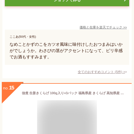
価格と在庫を
楽天
でチェック
>>
ここあ(50代・女性)
なめことかずのこをカツオ風味に味付けしたおつまみはいか
がでしょうか。わさびの茎がアクセントになって、ピリ辛感
でお酒もすすみます。
全てのおすすめコメント
(
5
件)
>
15
no.
佃煮 生姜きくらげ 100g入り×3パック 福島県産 きくらげ 高知県産 生姜 木耳 キクラゲ 国産 珍味 おつまみ 酒の肴 産地直送 お取り寄せ