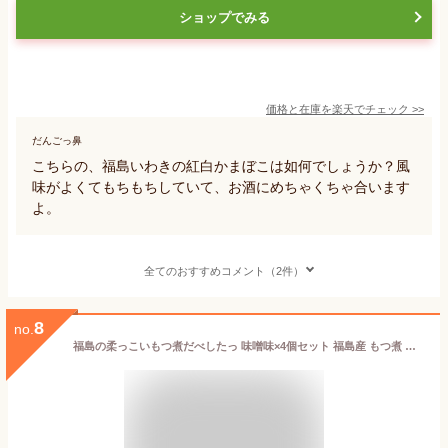
ショップでみる
価格と在庫を
楽天
でチェック
>>
だんごっ鼻
こちらの、福島いわきの紅白かまぼこは如何でしょうか？風
味がよくてもちもちしていて、お酒にめちゃくちゃ合います
よ。
全てのおすすめコメント（2件）
8
no.
福島の柔っこいもつ煮だべしたっ 味噌味×4個セット 福島産 もつ煮 味噌 レトルト おつまみ おかず 白モツ 豚 国産 お酒 ビール 晩酌 父の日