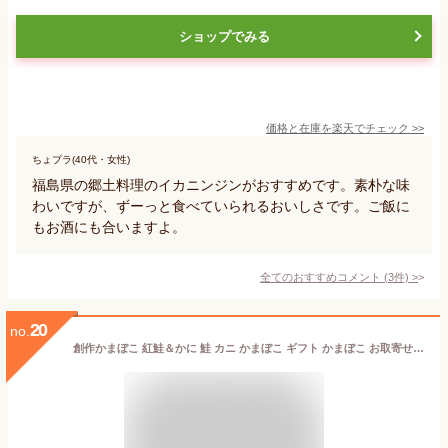
ショップでみる
価格と在庫を
楽天
でチェック
>>
ちょプラ(40代・女性)
福島県の郷土料理のイカニンジンがおすすめです。素朴な味
わいですが、ずーっと食べていられるおいしさです。ご飯に
もお酒にも合いますよ。
全てのおすすめコメント
(
3
件)
>
20
no.
創作かまぼこ 紅鮭＆かに 鮭 カニ かまぼこ ギフト かまぼこ お取寄せ 蒲鉾 セット いわき市 福島県 贈り物 贈答 シーフードおつまみ ご褒美 惣菜 母の日 父の日 お中元