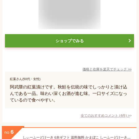
ショップでみる
価格と在庫を
楽天
でチェック
>>
紅葉さん(50代・女性)
阿武隈の紅葉漬けです。秋鮭を伝統の味でしっかりと漬け込
んである一品。味わい深くお酒が進む味。一口サイズになっ
ているので食べやすい。
全てのおすすめコメント
(
4
件)
>
6
no.
しぃーふーどけーき 6本ギフト 送料無料 かまぼこ しーふーどけーき【全国観光土産品連盟・推奨】蒲鉾 ギフト カマボコ おつまみ 詰め合わせ 練り物 お取り寄せ お中元 内祝 お祝い 誕生日 チーズ蒲鉾 いわき市 福島県 贈り物 贈答 シーフード惣菜 母の日 父の日