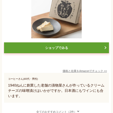
ショップでみる
価格と在庫を
Amazon
でチェック
>>
コーヒーさん(40代・男性)
1940ねんに創業した老舗の漬物屋さんが作っているクリーム
チーズの味噌漬けはいかがですか。日本酒にもワインにも合
います。
全てのおすすめコメント（2件）