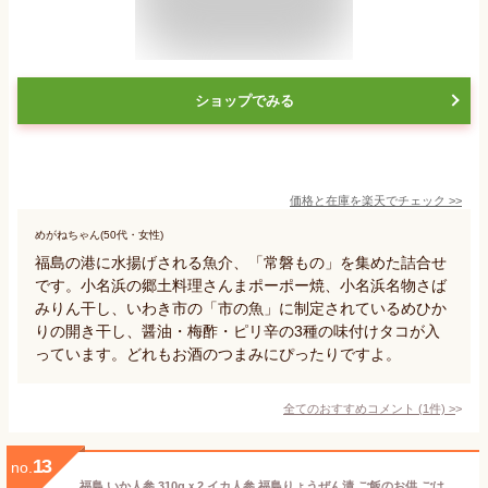
ショップでみる
価格と在庫を
楽天
でチェック
>>
めがねちゃん(50代・女性)
福島の港に水揚げされる魚介、「常磐もの」を集めた詰合せ
です。小名浜の郷土料理さんまポーポー焼、小名浜名物さば
みりん干し、いわき市の「市の魚」に制定されているめひか
りの開き干し、醤油・梅酢・ピリ辛の3種の味付けタコが入
っています。どれもお酒のつまみにぴったりですよ。
全てのおすすめコメント
(
1
件)
>
13
no.
福島 いか人参 310gｘ2 イカ人参 福島りょうぜん漬 ご飯のお供 ごはんのお供