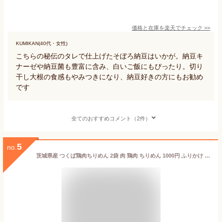
価格と在庫を
楽天
でチェック
>>
KUMIKAN(40代・女性)
こちらの秘伝のタレで仕上げたそぼろ納豆はいかが。納豆キ
ナーゼや納豆菌も豊富に含み、白いご飯にもぴったり。切り
干し大根の食感もやみつきになり、納豆好きの方にもお勧め
です
全てのおすすめコメント（2件）
5
no.
茨城県産 つくば鶏肉ちりめん 2袋 肉 鶏肉 ちりめん 1000円 ふりかけ セット ご飯のお供 お取り寄せ ごはんのお供 ごはんのおとも おにぎりの具 ご飯のおとも ほぐし肉の佃煮 プチギフト 買いまわり 1000円ポッキリ 送料無料 ポイント消化 送料無 メール便 北国からの贈り物