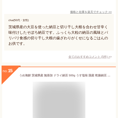
価格と在庫を
楽天
でチェック
>>
chai(50代・女性)
茨城県産の大豆を使った納豆と切り干し大根を合わせ甘辛く
味付けしたそぼろ納豆です。ふっくら大粒の納豆の風味とパ
リパリ食感の切り干し大根の歯ざわりがくせになるごはんの
お供です。
全てのおすすめコメント
(
5
件)
>
15
no.
うめ海鮮 茨城県産 無添加 ドライ納豆 500g うす塩味 国産 乾燥納豆 納豆 お菓子 おやつ おつまみ なっとう おつまみ