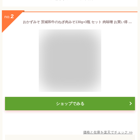
2
no.
おかずみそ 茨城和牛のねぎ肉みそ130g×3瓶 セット 肉味噌 お買い得 祝 ギフト 5298 女性 グルメ 義理 自分 食べ物 SS 常温保存 送料無料 バレンタイン チョコ以外
ショップでみる
価格と在庫を
楽天
でチェック
>>