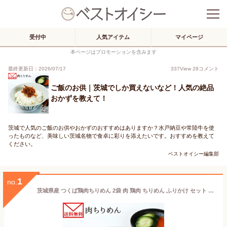
受付中
人気アイテム
マイページ
本ページはプロモーションを含みます
最終更新日：2026/07/17
337
View
28
コメント
ご飯のお供｜茨城でしか買えないなど！人気の絶品
おかずを教えて！
茨城で人気のご飯のお供やおかずのおすすめはありますか？水戸納豆や常陸牛を使
ったものなど、美味しい茨城名物で食卓に彩りを添えたいです。おすすめを教えて
ください。
ベストオイシー編集部
1
no.
茨城県産 つくば鶏肉ちりめん 2袋 肉 鶏肉 ちりめん ふりかけ セット ご飯のお供 お取り寄せ ご飯の友 おすすめ ご飯のとも ほぐし肉の佃煮 御飯のお供 1000円ポッキリ 送料無料 グルメ食品 ポイント消化 1000円 送料無料 メール便 set 食べ物 お返し お取り寄せグルメ