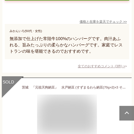
価格と在庫を
楽天
でチェック
>>
みかんいろ(50代・女性)
無添加で仕上げた常陸牛100%のハンバーグです。肉汁あふ
れる、旨みたっぷりの柔らかなハンバーグです。家庭でレス
トランの味を堪能できるのでおすすめです。
全てのおすすめコメント
(
3
件)
>
SOLD
茨城 「元祖天狗納豆」 水戸納豆 (すずまるわら納豆(70g×2)×3 そぼろ納豆300g)