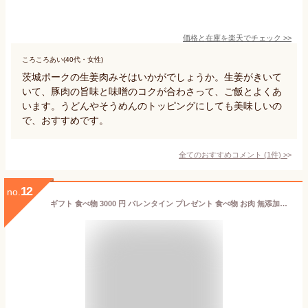
価格と在庫を
楽天
でチェック
>>
ころころあい(40代・女性)
茨城ポークの生姜肉みそはいかがでしょうか。生姜がきいて
いて、豚肉の旨味と味噌のコクが合わさって、ご飯とよくあ
います。うどんやそうめんのトッピングにしても美味しいの
で、おすすめです。
全てのおすすめコメント
(
1
件)
>
12
no.
ギフト 食べ物 3000 円 バレンタイン プレゼント 食べ物 お肉 無添加ハンバーグ 常陸牛 セット 100g×3個 個包装 内祝い お返し 誕生日プレゼント 出産祝い 結婚 60代 70代 80代 ハート型特典