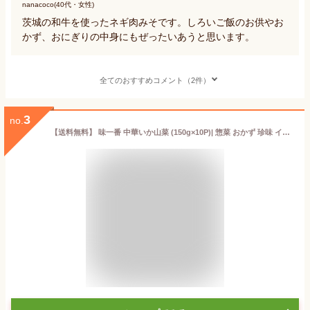
nanacoco(40代・女性)
茨城の和牛を使ったネギ肉みそです。しろいご飯のお供やお
かず、おにぎりの中身にもぜったいあうと思います。
全てのおすすめコメント（2件）
3
no.
【送料無料】 味一番 中華いか山菜 (150g×10P)| 惣菜 おかず 珍味 イカ珍味 冷凍 保存 長期保存 おつまみ つまみ ビール お酒 お取り寄せ 中華風 いか イカ 烏賊 魚介 魚介類 おいしい 茨城 お土産 海鮮 まとめ買い やみつき 晩酌 今日の晩酌 お供 ご飯 冷凍おつまみ 家飲み