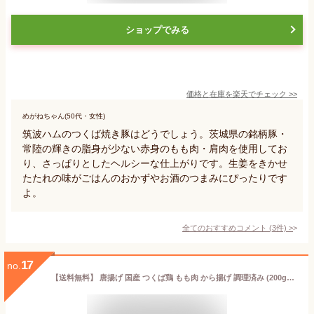
ショップでみる
価格と在庫を
楽天
でチェック
>>
めがねちゃん(50代・女性)
筑波ハムのつくば焼き豚はどうでしょう。茨城県の銘柄豚・
常陸の輝きの脂身が少ない赤身のもも肉・肩肉を使用してお
り、さっぱりとしたヘルシーな仕上がりです。生姜をきかせ
たたれの味がごはんのおかずやお酒のつまみにぴったりです
よ。
全てのおすすめコメント
(
3
件)
>
17
no.
【送料無料】 唐揚げ 国産 つくば鶏 もも肉 から揚げ 調理済み (200g×5P) からあげ とりもも とりの唐揚げ 鶏の唐揚げ 鶏唐揚げ レンジ 温めるだけ 揚げ物 簡単調理 レンチン 家飲み おつまみ 肉料理 冷凍食品 夜食 ご飯のおかず 一人暮らし お取り寄せ 単品 絶品 美味しい