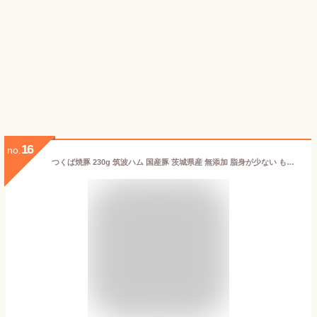
16
no.
つくば焼豚 230g 筑波ハム 国産豚 茨城県産 無添加 脂身が少ない もも肉 あす楽