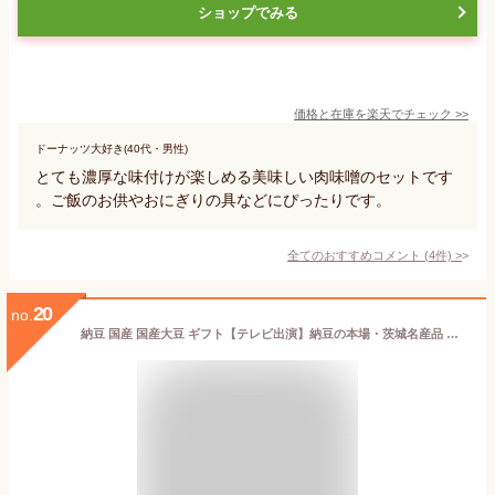
ショップでみる
価格と在庫を
楽天
でチェック
>>
ドーナッツ大好き(40代・男性)
とても濃厚な味付けが楽しめる美味しい肉味噌のセットです
。ご飯のお供やおにぎりの具などにぴったりです。
全てのおすすめコメント
(
4
件)
>
20
no.
納豆 国産 国産大豆 ギフト【テレビ出演】納豆の本場・茨城名産品 キムチそぼろ納豆 送料無料 140g×2パック お試しセット 北海道 にも配送可能 ナットウキナーゼ 納豆キナーゼ 納豆菌 水戸納豆 ご飯のお供 ギフト 父の日