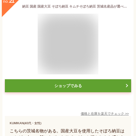
21
no.
納豆 国産 国産大豆 そぼろ納豆 キムチそぼろ納豆 茨城名産品が選べるセット お得なまとめ買い 140g×12パック ナットウキナーゼ 納豆キナーゼ 納豆菌 水戸納豆 ご飯のお供 たれ タレ ナットウ ギフト セット プレゼント
ショップでみる
価格と在庫を
楽天
でチェック
>>
KUMIKAN(40代・女性)
こちらの茨城名物がある。国産大豆を使用したそぼろ納豆は