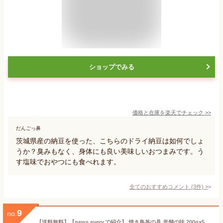
ショップでみる
価格と在庫を
楽天
でチェック
>>
だんごっ鼻
茨城県産の納豆を使った、こちらのドライ納豆は如何でしょ
うか？臭みもなく、身体にも良い美味しいおつまみです。う
す塩味でおやつにも食べれます。
全てのおすすめコメント
(
3
件)
>
9
no.
【送料無料】【news every.で紹介】 焼き鳥丼の具 老舗の味 200g×5パックセット 丼ぶり 鶏肉 焼き鳥 もも 茨城県産 焼鳥 やきとり 焼き鳥セット おうち居酒屋 おつまみ 温めるだけ 冷凍食品 冷凍惣菜 美味しい 簡単調理 湯せん 一人暮らし 湯煎 国産 ご飯のおかず 鳥益