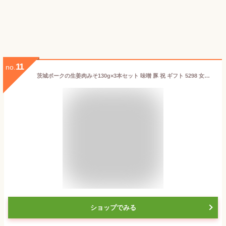
11
no.
茨城ポークの生姜肉みそ130g×3本セット 味噌 豚 祝 ギフト 5298 女性 グルメ 義理 自分 食べ物 SS 冷え性 温活 常温保存 カジュアルギフト
ショップでみる