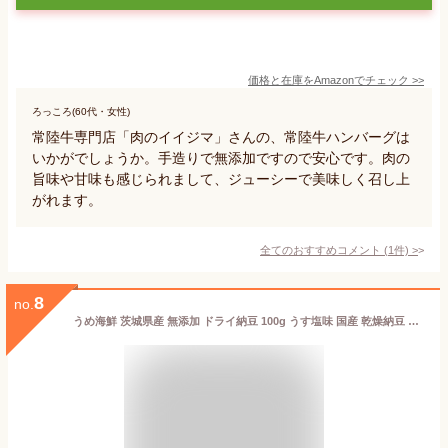
価格と在庫を
Amazon
でチェック
>>
ろっころ(60代・女性)
常陸牛専門店「肉のイイジマ」さんの、常陸牛ハンバーグは
いかがでしょうか。手造りで無添加ですので安心です。肉の
旨味や甘味も感じられまして、ジューシーで美味しく召し上
がれます。
全てのおすすめコメント
(
1
件)
>
8
no.
うめ海鮮 茨城県産 無添加 ドライ納豆 100g うす塩味 国産 乾燥納豆 納豆 お菓子 おやつ おつまみ なっとう おつまみ