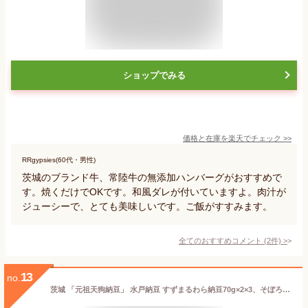
ショップでみる
価格と在庫を
楽天
でチェック
>>
RRgypsies(60代・男性)
茨城のブランド牛、常陸牛の無添加ハンバーグがおすすめで
す。焼くだけでOKです。和風ダレが付いていますよ。肉汁が
ジューシーで、とても美味しいです。ご飯がすすみます。
全てのおすすめコメント
(
2
件)
>
13
no.
茨城 「元祖天狗納豆」 水戸納豆 すずまるわら納豆70g×2×3、そぼろ納豆300g