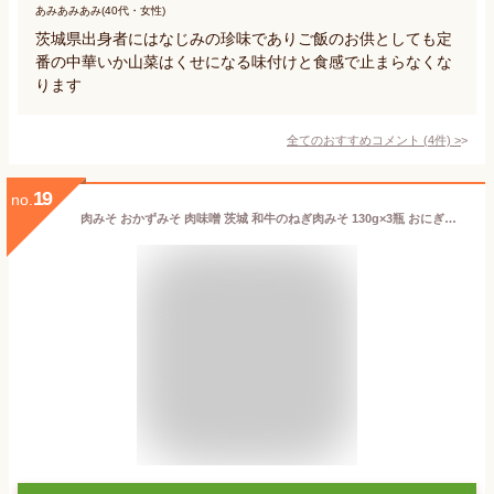
あみあみあみ(40代・女性)
茨城県出身者にはなじみの珍味でありご飯のお供としても定
番の中華いか山菜はくせになる味付けと食感で止まらなくな
ります
全てのおすすめコメント
(
4
件)
>
19
no.
肉みそ おかずみそ 肉味噌 茨城 和牛のねぎ肉みそ 130g×3瓶 おにぎり ネギ 肉味噌 祝 ギフト 5298 女性 グルメ 義理 自分 食べ物 常温保存 秋グルメ 送料無料