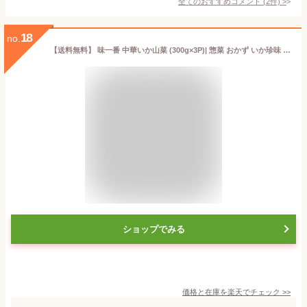
全てのおすすめコメント
(
2
件)
>
18
no.
【送料無料】 味一番 中華いか山菜 (300g×3P)| 惣菜 おかず いか珍味 烏賊 イカ 山菜 おつまみ つまみ お酒 焼酎 家飲み 酒の肴 晩酌のお供 茨城 グルメ 海鮮 魚貝 魚介 冷凍保存 酒のつまみ 食品 手土産 冷凍食品 肴 一人暮らし 簡単 ご飯 の お供 美味しい おすすめ 小鉢
ショップでみる
価格と在庫を
楽天
でチェック
>>