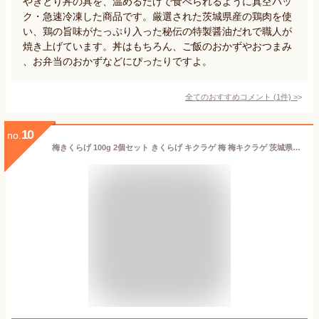
やきとり丼の具を、温めるだけで食べられるように真空パッ
ク・急速冷凍した商品です。厳選された茨城県産の鶏肉を使
い、鶏の旨味がたっぷり入った秘伝の特製醤油だれで職人が
焼き上げています。丼はもちろん、ご飯のおかずやおつまみ
、お弁当のおかずなどにぴったりですよ。
全てのおすすめコメント
(
1
件)
>
10
no.
梅きくらげ 100g 2個セット きくらげ キクラゲ 梅 梅キクラゲ 茨城県 お酒に入れる パスタソース ご飯 ご飯のお供 食べるお酒 出汁割 梅きくらげ割