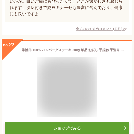
いかが。白いご飯にもぴったりで、どこか懐かしさも感じら
れます。タレ付きで納豆キナーゼも豊富に含んでおり、健康
にも良いですよ
全てのおすすめコメント
(
11
件)
>
22
no.
常陸牛 100% ハンバーグステーキ 200g 単品 お試し 手捏ね 手造り 茨城ブランド牛 国産 黒毛和牛 冷凍 肉汁 自宅用 一人暮らし
ショップでみる