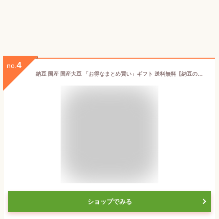
4
no.
納豆 国産 国産大豆 「お得なまとめ買い」ギフト 送料無料【納豆の本場・茨城名産品】】そぼろ納豆 140g×12パック お得用 ナットウキナーゼ 納豆キナーゼ 納豆菌 水戸納豆 ご飯のお供 たれ タレ ナットウ
ショップでみる