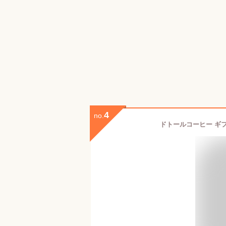
4
no.
ドトールコーヒー ギフト