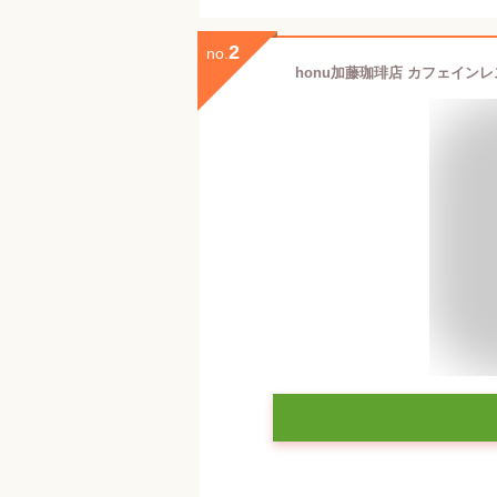
2
no.
honu加藤珈琲店 カフェイン