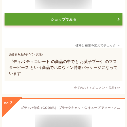
ショップでみる
価格と在庫を
楽天
でチェック
>>
あみあみあみ(40代・女性)
ゴディバ チョコレート の商品の中でも お菓子ブーケ のマス
ターピース という商品でハロウィン特別パッケージになって
います
全てのおすすめコメント
(
1
件)
>
7
no.
ゴディバ公式（GODIVA） ブラックキャット G キューブ アソートメント（9粒入）ポーチ付き ハロウィン お菓子 プレゼント