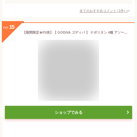
全てのおすすめコメント
(
1
件)
>
15
no.
【期間限定★P2倍】【 GODIVA ゴディバ 】 ナポリタン 4種 アソート Napolitans 450gチョコレート chocolate 大容量 シェアリングサイズ ハロウィン 備蓄 ギフトオンライン ばらまき バレンタイン チョコ 大量 個包装 お菓子
ショップでみる