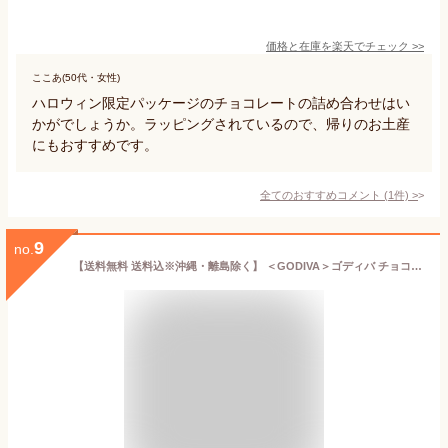
価格と在庫を
楽天
でチェック
>>
ここあ(50代・女性)
ハロウィン限定パッケージのチョコレートの詰め合わせはい
かがでしょうか。ラッピングされているので、帰りのお土産
にもおすすめです。
全てのおすすめコメント
(
1
件)
>
9
no.
【送料無料 送料込※沖縄・離島除く】 ＜GODIVA＞ゴディバ チョコレート＆クッキーアソートメント 208038 チョコ チョコレート ギフト 小分け 高級 出産内祝い 内祝い 結婚内祝い 快気祝い 入学内祝い 香典返し お返し お供え 贈り物 お礼 粗品 景品 ハロウィン