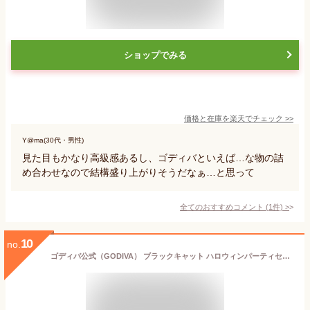
ショップでみる
価格と在庫を
楽天
でチェック
>>
Y@ma(30代・男性)
見た目もかなり高級感あるし、ゴディバといえば…な物の詰
め合わせなので結構盛り上がりそうだなぁ…と思って
全てのおすすめコメント
(
1
件)
>
10
no.
ゴディバ公式（GODIVA） ブラックキャット ハロウィンパーティセット ハロウィン お菓子 プレゼント