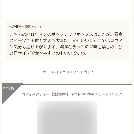
KUMIKAN(40代・女性)
こちらのハロウィンのポップアップボックスはいかが。限定
スイーツで子供も大人も大喜び。かわいい見た目でハロウィ
ン気分も盛り上がります。濃厚なチョコの旨味も楽しめ、ひ
と口サイズで食べやすいのもいいですね。
全てのおすすめコメント（2件）
SOLD
ゴディバ クッキー 【送料無料】 ギフト GODIVA アソートメント スイーツ 内祝い お祝い お返し 結婚 出産 お礼 ご挨拶 手土産 チョコレート 人気 香典返し 詰め合わせ おもたせ 有名ブランド おいしい 41枚入 お供え お彼岸