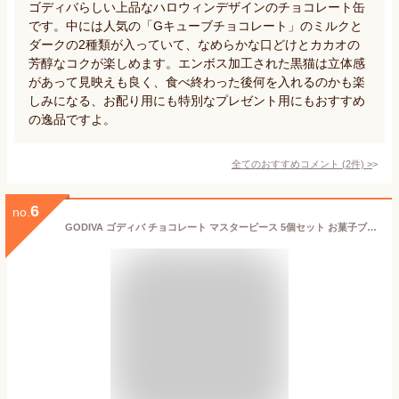
ゴディバらしい上品なハロウィンデザインのチョコレート缶
です。中には人気の「Gキューブチョコレート」のミルクと
ダークの2種類が入っていて、なめらかな口どけとカカオの
芳醇なコクが楽しめます。エンボス加工された黒猫は立体感
があって見映えも良く、食べ終わった後何を入れるのかも楽
しみになる、お配り用にも特別なプレゼント用にもおすすめ
の逸品ですよ。
全てのおすすめコメント
(
2
件)
>
6
no.
GODIVA ゴディバ チョコレート マスターピース 5個セット お菓子ブーケ ミニ 発表会 お菓子のブーケ お配り用 個包装 ギフト ブーケ 可愛い チョコ詰め合わせ 高級チョコレート ハロウィン 職場に配る お菓子 退職時 お礼の品 お配りお菓子 ゴディバギフト 可愛いお菓子