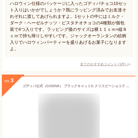
ハロウィン仕様のパッケージに入ったゴディバチョコ10セッ
ト入りはいかがでしょうか？既にラッピング済みでお友達そ
れぞれに渡してあげられますよ。1セットの中にはミルク・
ダーク・ヘーゼルナッツ・ピスタチオチョコの4種類が個包
装で4つ入りです。ラッピング後のサイズは横１１ｃｍ×縦８
ｃｍで持ち帰りしやすいです。ジャックオーランタンの絵柄
入りでハロウィンパーティーを盛りあげるお菓子になります
よ。
全てのおすすめコメント
(
1
件)
>
3
no.
ゴディバ公式（GODIVA） ブラックキャットG クリスピーショコラ アソートメント（3粒入）ハロウィン お菓子 プレゼント