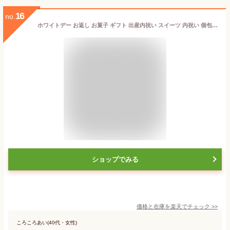
16
no.
ホワイトデー お返し お菓子 ギフト 出産内祝い スイーツ 内祝い 個包装 ゴディバ GODIVA ラングドシャクッキーアソートメント 41枚入 52枚入 焼き菓子 結婚祝い 出産祝い プレゼント ブランド スイーツ 写真入り メッセージカード 手土産 gws cpj 入学内祝い
ショップでみる
価格と在庫を
楽天
でチェック
>>
ころころあい(40代・女性)