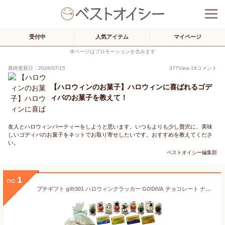
受付中
人気アイテム
マイページ
本ページはプロモーションを含みます
最終更新日：2026/07/15
377
View
18
コメント
【ハロウィンのお菓子】ハロウィンに喜ばれるゴデ
ィバのお菓子を教えて！
友人とハロウィンパーティーをしようと思います。いつもよりも少し贅沢に、美味
しいゴディバのお菓子をネットでお取り寄せしたいです。おすすめを教えてくださ
い。
ベストオイシー編集部
1
no.
プチギフト gift301 ハロウィンクラッカー GODIVA チョコレート ナポリタン 個包装 15袋 ゴディバ ラッピング お菓子 ばらまき 大量 パーティー ノベルティー こども ハッピー ハロウィン かぼちゃ おばけ