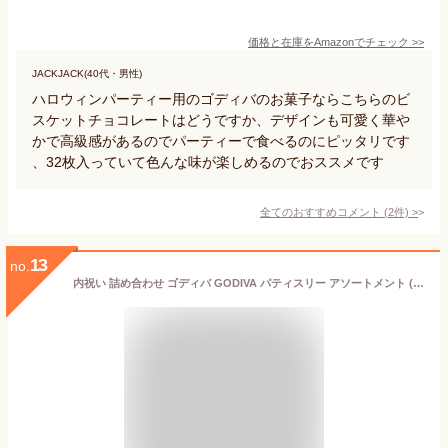
価格と在庫を
Amazon
でチェック
>>
JACKJACK(40代・男性)
ハロウィンパーティー用のゴディバのお菓子ならこちらのビ
スケットチョコレートはどうですか、デザインも可愛く華や
かで高級感があるのでパーティーで食べるのにピッタリです
、32枚入っていて色んな味が楽しめるのでおススメです
全てのおすすめコメント
(
2
件)
>
13
no.
内祝い 詰め合わせ ゴディバ GODIVA パティスリー アソートメント (7個入) / お菓子 焼菓子 詰合せ ギフトセット 結婚祝い 出産内祝い 写真入り メッセージカード お歳暮 誕生日 洋菓子 ブランド スイーツ 個包装 手土産 YKJ