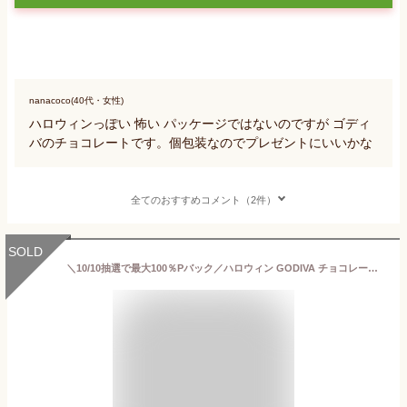
nanacoco(40代・女性)
ハロウィンっぽい 怖い パッケージではないのですが ゴディ
バのチョコレートです。個包装なのでプレゼントにいいかな
全てのおすすめコメント（2件）
SOLD
＼10/10抽選で最大100％Pバック／ハロウィン GODIVA チョコレート ゴディバ ハロウィン ポップアップボックス(9粒入) 205818 ハロウィーン チョコ お菓子 かわいい お礼 菓子折り 焼き菓子 スイーツ 詰め合わせ セット 内祝い お返し ギフト プレゼント お土産