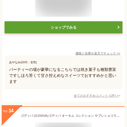
ショップでみる
価格と在庫を
楽天
でチェック
>>
あやなみ(20代・女性)
パーティーの場が豪華になるこちらでは焼き菓子も種類豊富
ですしほろ苦くて甘さ控えめなスイーツでおすすめかと思い
ます
全てのおすすめコメント
(
1
件)
>
14
no.
ゴディバ (GODIVA)ゴディバ オータム コレクション サブレショコラ（9個入）