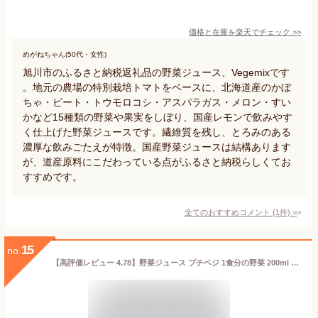
価格と在庫を
楽天
でチェック
>>
めがねちゃん(50代・女性)
旭川市のふるさと納税返礼品の野菜ジュース、Vegemixです
。地元の農場の特別栽培トマトをベースに、北海道産のかぼ
ちゃ・ビート・トウモロコシ・アスパラガス・メロン・すい
かなど15種類の野菜や果実をしぼり、国産レモンで飲みやす
く仕上げた野菜ジュースです。繊維質を残し、とろみのある
濃厚な飲みごたえが特徴。国産野菜ジュースは結構あります
が、道産原料にこだわっている点がふるさと納税らしくてお
すすめです。
全てのおすすめコメント
(
1
件)
>
15
no.
【高評価レビュー 4.78】野菜ジュース プチベジ 1食分の野菜 200ml 36本 紙パック 着色料・保存料・香料 無添加 ベジタブルミックス 人参 にんじん トマト 果物 フルーツジュース 子供 大人 砂糖・食塩 不使用 無塩 野菜ジュース