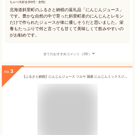
ちゃぺ大好き(50代・女性)
北海道斜里町のふるさと納税の返礼品「にんじんジュース」
です。豊かな自然の中で育った斜里町産のにんじんとレモン
だけで作られたジュースが体に優しそうだと思いました。栄
養もたっぷりで何と言っても甘くて美味しくて飲みやすいの
がお勧めです。
全てのおすすめコメント（3件）
3
no.
【ふるさと納税】にんじんジュース ツルヤ 国産 にんじんミックスジュース TSURUYA ご当地 お取り寄せ ギフト 長野 【 人参ジュース ジュース 果実飲料 野菜ジュース 人参 ニンジン 信州 小諸 】