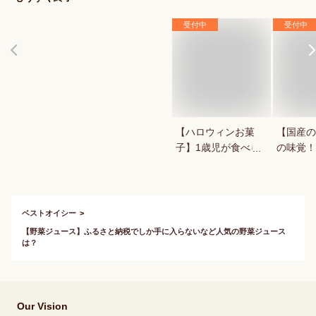
受付中
受付中
【ハロウィンお菓
【国産の
子】1歳児が食べら
の味覚！
れる！ハロウィン用
できる美
お菓子のおすすめ
さんまを
は？
さい！
ベストオイシー
【野菜ジュース】ふるさと納税でしか手に入らないなど人気の野菜ジュース
は？
Our Vision