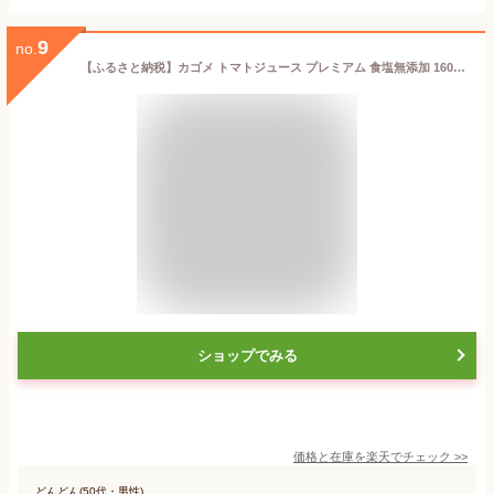
9
no.
【ふるさと納税】カゴメ トマトジュース プレミアム 食塩無添加 160g 缶 30本入 訳あり ストレート製法 無塩 数量限定【トマト ジュース 食塩 無添加 旬の国産とれたてトマト 100％ 栃木県 那須塩原市 】
ショップでみる
価格と在庫を
楽天
でチェック
>>
どんどん(50代・男性)