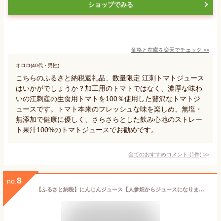
ショップでみる
価格と在庫を
楽天
でチェック
>>
オロロ(40代・男性)
こちらのふるさと納税返礼品、数量限定 江刺トマトジュース
はいかがでしょうか？加工用のトマトではなく、濃厚な味わ
いの江刺産の生食用トマトを100％使用した贅沢なトマトジ
ュースです。トマト本来のフレッシュな味を楽しめ、無塩・
無添加で健康に優しく、さらさらとした飲み心地のストレー
ト果汁100%のトマトジュースでお勧めです。
全てのおすすめコメント
(
1
件)
>
8
no.
【ふるさと納税】にんじんジュース【人参畑からジュースになりました。】人参汁100％ 200ml×24本 【 野菜 ジュース 飲み物 ソフトドリンク キャロット 野菜不足 九州産京くれない人参 リコピン 】