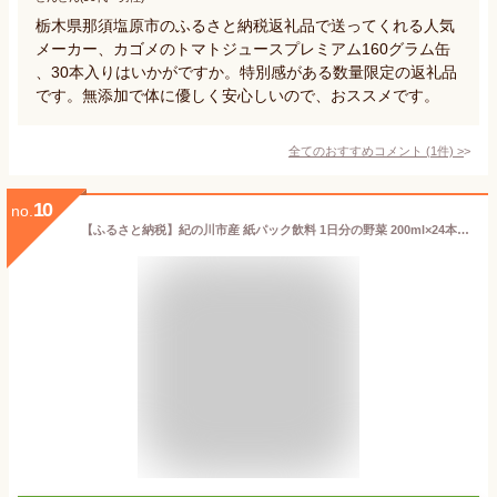
栃木県那須塩原市のふるさと納税返礼品で送ってくれる人気
メーカー、カゴメのトマトジュースプレミアム160グラム缶
、30本入りはいかがですか。特別感がある数量限定の返礼品
です。無添加で体に優しく安心しいので、おススメです。
全てのおすすめコメント
(
1
件)
>
10
no.
【ふるさと納税】紀の川市産 紙パック飲料 1日分の野菜 200ml×24本 1ケース 株式会社伊藤園 《30日以内に順次出荷(土日祝除く)》 和歌山県 紀の川市 野菜 ジュース 野菜ジュース 送料無料 1日分の野菜