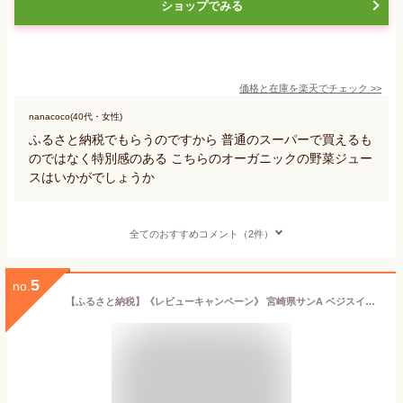
ショップでみる
価格と在庫を
楽天
でチェック
>>
nanacoco(40代・女性)
ふるさと納税でもらうのですから 普通のスーパーで買えるも
のではなく特別感のある こちらのオーガニックの野菜ジュー
スはいかがでしょうか
全てのおすすめコメント（2件）
5
no.
【ふるさと納税】《レビューキャンペーン》 宮崎県サンA ベジスイッチ 200ml×24本セット 宮崎県産の緑野菜をたっぷり使用 送料無料【野菜飲料・野菜ジュース・ミックスジュース・飲料類・セット・ジュース】