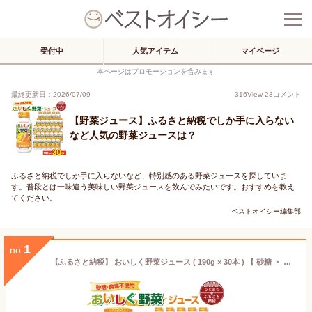
受付中
人気アイテム
マイページ
本ページはプロモーションを含みます
最終更新日：2026/07/09
316
View
23
コメント
【野菜ジュース】ふるさと納税でしか手に入らない
など人気の野菜ジュースは？
ふるさと納税でしか手に入らないなど、特別感のある野菜ジュースを探していま
す。普段とは一味違う美味しい野菜ジュースを飲んでみたいです。おすすめを教え
てください。
ベストオイシー編集部
1
no.
【ふるさと納税】 おいしく野菜ジュース ( 190g × 30本 ) 【 砂糖 ・ 食塩 不使用 】 野菜ジュース 健康 野菜ドリンク ご当地ドリンク お取り寄せ 人気 美味しい ビタミン 栄養補給 【1104727】