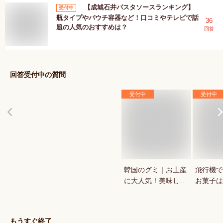
【成城石井パスタソースランキング】
受付中
瓶タイプやパウチ容器など！口コミやテレビで話
36
題の人気のおすすめは？
回答
回答受付中の質問
受付中
受付中
韓国のグミ｜お土産
飛行機で
に大人気！美味しい
お菓子は
おすすめは？
ち込み・
など人気
ランキン
もうすぐ終了