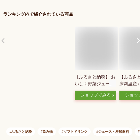
ランキング内で紹介されている商品
【ふるさと納税】 お
【ふるさ
いしく野菜ジュース
床斜里産 
( 190g × 30本 ) 【 砂
ュース (19
ショップでみる
ショッ
糖 ・ 食塩 不使用 】
北海道人
野菜ジュース 健康
ストレー
野菜ドリンク ご当地
ュース!【1
ドリンク お取り寄せ
人気 美味しい ビタ
ミン 栄養補給
ふるさと納税
飲み物
ソフトドリンク
ジュース・炭酸飲料
【1104727】