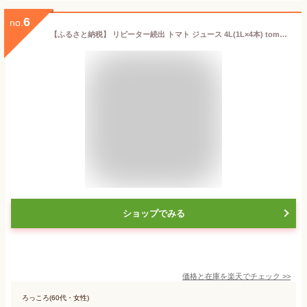
6
no.
【ふるさと納税】 リピーター続出 トマト ジュース 4L(1L×4本) tomato 完熟 野菜 やさい ドリンク 飲料 飲み物 食塩無添加 無塩 ストレート 100% 高糖度 果汁 人気 おすすめ マルオリ a542
ショップでみる
価格と在庫を
楽天
でチェック
>>
ろっころ(60代・女性)