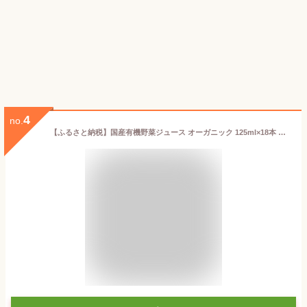
4
no.
【ふるさと納税】国産有機野菜ジュース オーガニック 125ml×18本 光食品 株式会社《30日以内順次出荷(土日祝除く)》野菜ジュース 有機 缶 国産 ジュース 飲料 徳島県 上板町