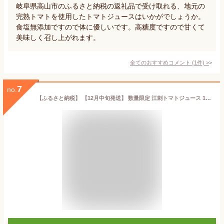
岐阜県高山市のふるさと納税の返礼品で受け取れる、地元の
完熟トマトを使用したトマトジュースはいかがでしょうか。
食塩無添加ですので体に優しいです。高糖度ですので甘くて
美味しく召し上がれます。
全てのおすすめコメント
(
1
件)
>
7
no.
【ふるさと納税】 【12月中旬発送】 数量限定 江刺トマトジュース 190ml×30缶/60缶 無塩 無添加 とまとストレート果汁100％ 飲料 野菜ジュース 無くなり次第終了[A0059]