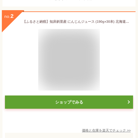
2
no.
【ふるさと納税】知床斜里産 にんじんジュース (190g×30本) 北海道人参を使ったストレートの野菜ジュース!【1209692】
ショップでみる
価格と在庫を
楽天
でチェック
>>