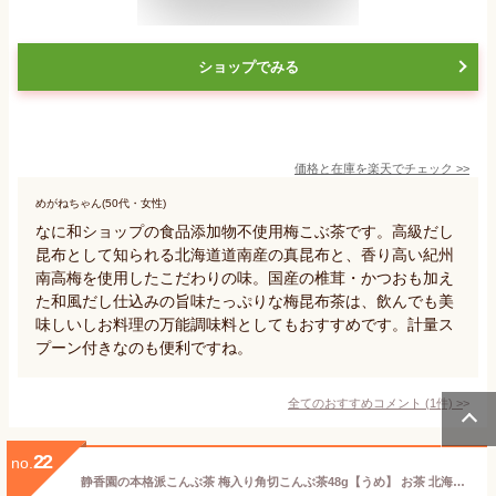
ショップでみる
価格と在庫を
楽天
でチェック
>>
めがねちゃん(50代・女性)
なに和ショップの食品添加物不使用梅こぶ茶です。高級だし
昆布として知られる北海道道南産の真昆布と、香り高い紀州
南高梅を使用したこだわりの味。国産の椎茸・かつおも加え
た和風だし仕込みの旨味たっぷりな梅昆布茶は、飲んでも美
味しいしお料理の万能調味料としてもおすすめです。計量ス
プーン付きなのも便利ですね。
全てのおすすめコメント
(
1
件)
>
22
no.
静香園の本格派こんぶ茶 梅入り角切こんぶ茶48g【うめ】 お茶 北海道 道産 梅 角切りこんぶ茶 梅昆布茶 紀州 角切り昆布茶 こんぶ茶 まるごと 塩昆布 昆布茶 国産 お土産 ご当地 観光 旅行 静香園 鳥取 米子 メール便 茶