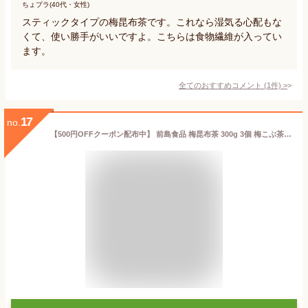
ちょプラ(40代・女性)
スティックタイプの梅昆布茶です。これなら湿気る心配もな
くて、使い勝手がいいですよ。こちらは食物繊維が入ってい
ます。
全てのおすすめコメント
(
1
件)
>
17
no.
【500円OFFクーポン配布中】 前島食品 梅昆布茶 300g 3個 梅こぶ茶 業務用 梅こんぶ茶 うめ昆布茶 粉末 日本産 国産 北海道産昆布