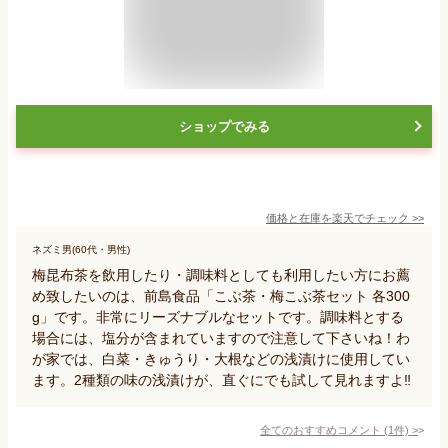
ショップでみる
価格と在庫を
楽天
でチェック
>>
ネズミ男(60代・男性)
梅昆布茶を飲用したり・調味料としても利用したい方にお薦
め致したいのは、前島食品「こぶ茶・梅こぶ茶セット 各300
g」です。非常にリーズナブルなセットです。調味料とする
場合には、塩分が含まれていますので注意して下さいね！わ
が家では、白菜・きゅうり・大根などの浅漬けに使用してい
ます。2種類の味の浅漬けが、直ぐにでも試して見れますよ‼️
全てのおすすめコメント
(
1
件)
>