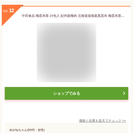
12
no.
中田食品 梅昆布茶 24包入 紀州産梅肉 北海道道南産真昆布 梅昆布茶スティック 抹茶 料理 家庭用 和え物 炒め物 調味料 スティック お湯を注ぐだけ 粉末 グルメ お取り寄せ 飲み物 おすすめ 人気 家庭用 リラックス リフレッシュ 気分転換 プチギフト 手土産
ショップでみる
価格と在庫を
楽天
でチェック
>>
めがねちゃん(50代・女性)