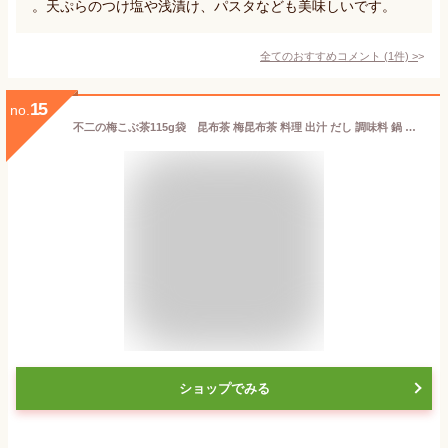
。天ぷらのつけ塩や浅漬け、パスタなども美味しいです。
全てのおすすめコメント
(
1
件)
>
15
no.
不二の梅こぶ茶115g袋 昆布茶 梅昆布茶 料理 出汁 だし 調味料 鍋 塩分補給
ショップでみる