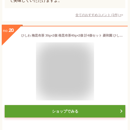
て美味しくいただけますよ。
全てのおすすめコメント
(
1
件)
>
20
no.
ひしわ 梅昆布茶 30g×2個 根昆布茶40g×2個 計4個セット 菱和園 ひしわ園 無添加昆布茶 アミノ酸不使用昆布茶 化学調味料不使用昆布茶 添加物不使用昆布茶 美味しい昆布茶 旨い昆布茶 昆布茶 梅昆布 日高産根昆布 紀州南高梅 【ネコポス】
ショップでみる