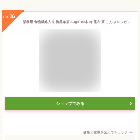
16
no.
業務用 食物繊維入り 梅昆布茶 2.3g×100本 梅 昆布 茶 こんぶ レシピ だし 料理 粉末タイプ 食物繊維 梅昆布茶 スティック ニットーリレー 日東食品工業
ショップでみる
価格と在庫を
楽天
でチェック
>>