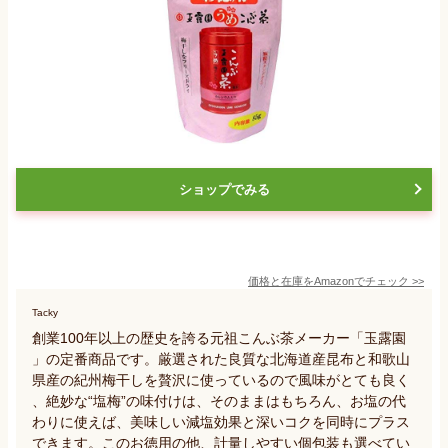
ショップでみる
価格と在庫を
Amazon
でチェック
>>
Tacky
創業100年以上の歴史を誇る元祖こんぶ茶メーカー「玉露園
」の定番商品です。厳選された良質な北海道産昆布と和歌山
県産の紀州梅干しを贅沢に使っているので風味がとても良く
、絶妙な“塩梅”の味付けは、そのままはもちろん、お塩の代
わりに使えば、美味しい減塩効果と深いコクを同時にプラス
できます。このお徳用の他、計量しやすい個包装も選べてい