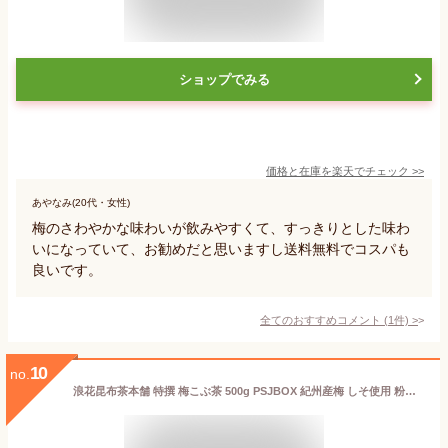
ショップでみる
価格と在庫を
楽天
でチェック
>>
あやなみ(20代・女性)
梅のさわやかな味わいが飲みやすくて、すっきりとした味わ
いになっていて、お勧めだと思いますし送料無料でコスパも
良いです。
全てのおすすめコメント
(
1
件)
>
10
no.
浪花昆布茶本舗 特撰 梅こぶ茶 500g PSJBOX 紀州産梅 しそ使用 粉末昆布茶 約250杯分 ティータイム 日本製