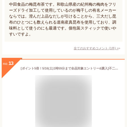
中田食品の梅昆布茶です。和歌山県産の紀州梅の梅肉をフリ
ーズドライ加工して使用しているのが梅干しの有名メーカー
ならでは。澄んだ上品なだしが引けることから、三大だし昆
布のひとつにも数えられる道南産真昆布を使用しており、調
味料として使うのにも最適です。個包装スティックで使いや
すいですよ。
全てのおすすめコメント
(
1
件)
>
13
no.
[ポイント5倍！5/16(土)1時59分まで全品対象エントリー&購入]不二食品 不二の梅こぶ茶 50g缶×6個入｜ 送料無料 嗜好品 茶飲料 顆粒 梅こんぶ茶 缶