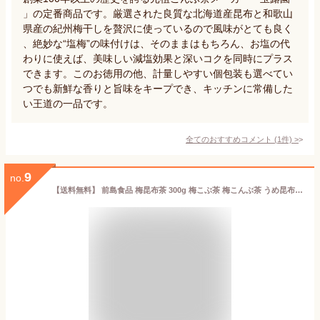
」の定番商品です。厳選された良質な北海道産昆布と和歌山
県産の紀州梅干しを贅沢に使っているので風味がとても良く
、絶妙な“塩梅”の味付けは、そのままはもちろん、お塩の代
わりに使えば、美味しい減塩効果と深いコクを同時にプラス
できます。このお徳用の他、計量しやすい個包装も選べてい
つでも新鮮な香りと旨味をキープでき、キッチンに常備した
い王道の一品です。
全てのおすすめコメント
(
1
件)
>
9
no.
【送料無料】 前島食品 梅昆布茶 300g 梅こぶ茶 梅こんぶ茶 うめ昆布茶 こんぶちゃ 業務用 粉末 国産 北海道産昆布 ゆうパケットで発送 送料無料