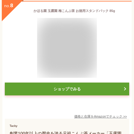
8
no.
かほる園 玉露園 梅こんぶ茶 お徳用スタンドパック 85g
ショップでみる
価格と在庫を
Amazon
でチェック
>>
Tacky
創業100年以上の歴史を誇る元祖こんぶ茶メーカー「玉露園