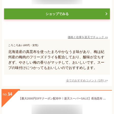
ショップでみる
価格と在庫を
楽天
でチェック
>>
ころころあい(40代・女性)
北海道産の真昆布を使ったまろやかなうま味があり、梅は紀
州産の梅肉のフリーズドライを配合しており、酸味が立ちす
ぎず、やさしい梅の香りがマッチして、おいしいです。スー
プの味付けにつかってもおいしいのでおすすめします。
全てのおすすめコメント
(
1
件)
>
14
no.
【最大2000円OFFクーポン配布中！楽天スーパーSALE】長池昆布 化学調味料無添加 梅こぶ茶 80g 缶