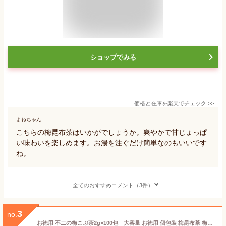
ショップでみる
価格と在庫を
楽天
でチェック
>>
よねちゃん
こちらの梅昆布茶はいかがでしょうか。爽やかで甘じょっぱ
い味わいを楽しめます。お湯を注ぐだけ簡単なのもいいです
ね。
全てのおすすめコメント（3件）
3
no.
お徳用 不二の梅こぶ茶2g×100包 大容量 お徳用 個包装 梅昆布茶 梅こぶ茶 こぶちゃ こぶ茶 料理 出汁 だし 調味料 鍋 塩分補給 昆布 こんぶ 真昆布 まこんぶ ご飯のお供 ミニパック