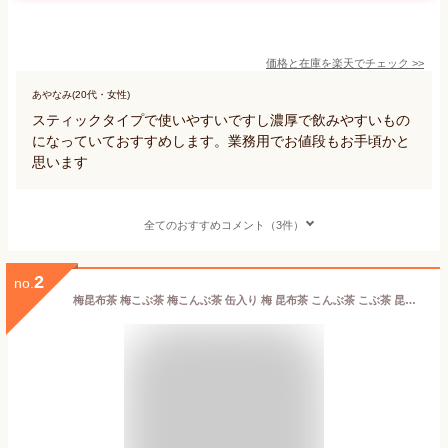
価格と在庫を
楽天
でチェック
>>
あやなみ(20代・女性)
スティックタイプで使いやすいですし濃厚で飲みやすいもの
になっていておすすめします。業務用でお値段もお手頃かと
思います
全てのおすすめコメント（3件）
2
no.
梅昆布茶 梅こぶ茶 梅こんぶ茶 缶入り 梅 昆布茶 こんぶ茶 こぶ茶 昆布 国産 粉末 パウダー お茶缶 美味しい 本格的 梅昆布 インスタント お湯を注ぐだけ おしゃれ 浪花昆布茶本舗 贅沢 贈り物 きざみしそ葉入り 特撰浪花梅こぶ茶 80g 缶入 【うめ缶】