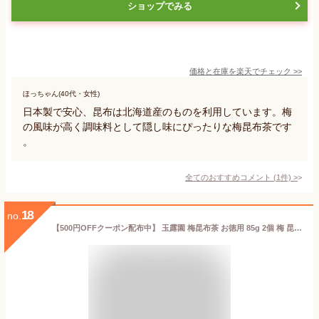
ショップでみる
価格と在庫を
楽天
でチェック
>>
ほっちゃん(40代・女性)
日本製で安心、昆布は北海道産のものを利用しています。梅
の風味が高く調味料として隠し味にぴったりな梅昆布茶です
。
全てのおすすめコメント
(
1
件)
>
18
no.
【500円OFFクーポン配布中】 玉露園 梅昆布茶 お徳用 85g 2個 梅 昆布茶 こんぶ茶 昆布 こんぶ 茶 粉末 顆粒 スタンド 北海道産 梅こんぶ茶 徳用 お得用 さっぱり 旨味 ぎょくろえん 業務用 大容量 ラウス昆布 ラウス 羅臼