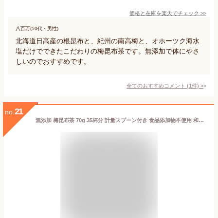
価格と在庫を
楽天
でチェック
>>
八百万(50代・男性)
北海道日高産の根昆布と、紀州の南高梅と、オホーツク海水
塩だけでできたこだわりの梅昆布茶です。無添加で体にやさ
しいのでおすすめです。
全てのおすすめコメント
(
1
件)
>
21
no.
無添加 梅昆布茶 70g 35杯分 計量スプーン付き 食品添加物不使用 和歌山県紀州南高梅 しいたけ かつお だし 北海道道南産真昆布 うめこんぶちゃ 梅こぶ茶 調味料 料理 浪花昆布茶本舗 なに和ショップ なにわしょっぷ