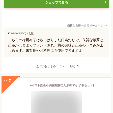
ショップでみる
価格と在庫を
楽天
でチェック
>>
KUMIKAN(40代・女性)
こちらの梅昆布茶はさっぱりした口当たりで、良質な紫蘇と
昆布がほどよくブレンドされ、梅の風味と昆布のうまみが楽
しめます。来客用やお料理にも使用できますよ
全てのおすすめコメント（2件）
7
no.
■ポスト投函■[伊藤園]梅こんぶ茶 55g【3個セット】