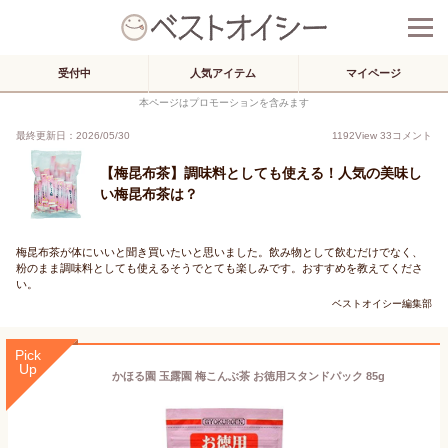
受付中
人気アイテム
マイページ
本ページはプロモーションを含みます
最終更新日：2026/05/30
1192
View
33
コメント
【梅昆布茶】調味料としても使える！人気の美味し
い梅昆布茶は？
梅昆布茶が体にいいと聞き買いたいと思いました。飲み物として飲むだけでなく、
粉のまま調味料としても使えるそうでとても楽しみです。おすすめを教えてくださ
い。
ベストオイシー編集部
Pick
Up
かほる園 玉露園 梅こんぶ茶 お徳用スタンドパック 85g