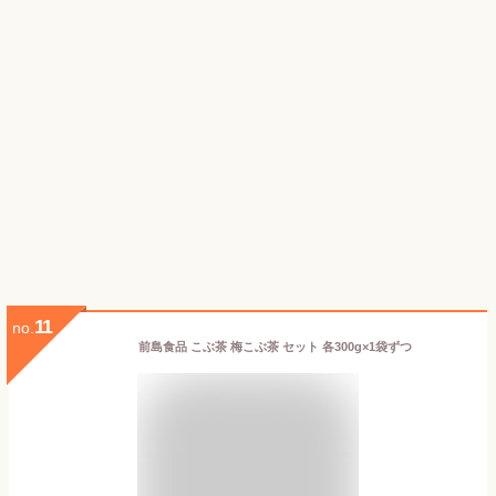
11
no.
前島食品 こぶ茶 梅こぶ茶 セット 各300g×1袋ずつ