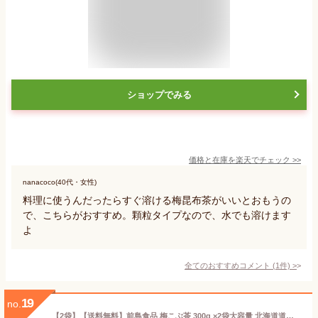
ショップでみる
価格と在庫を
楽天
でチェック
>>
nanacoco(40代・女性)
料理に使うんだったらすぐ溶ける梅昆布茶がいいとおもうの
で、こちらがおすすめ。顆粒タイプなので、水でも溶けます
よ
全てのおすすめコメント
(
1
件)
>
19
no.
【2袋】【送料無料】前島食品 梅こぶ茶 300g ×2袋大容量 北海道道内産真昆布の粉末使用 ゆうパケットで発送