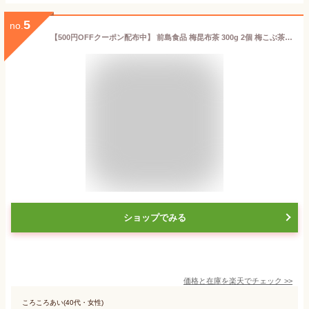
5
no.
【500円OFFクーポン配布中】 前島食品 梅昆布茶 300g 2個 梅こぶ茶 業務用 梅こんぶ茶 うめ昆布茶 粉末 日本産 国産 北海道産昆布
ショップでみる
価格と在庫を
楽天
でチェック
>>
ころころあい(40代・女性)