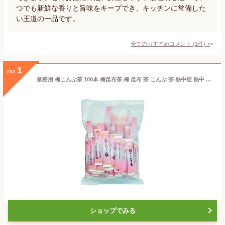
つでも新鮮な香りと旨味をキープでき、キッチンに常備した
い王道の一品です。
全てのおすすめコメント
(
1
件)
>
1
no.
業務用 梅こんぶ茶 100本 梅昆布茶 梅 昆布 茶 こんぶ 茶 熱中症 熱中 症 飲み物 塩分 ニットーリレー 日東食品工業
ショップでみる