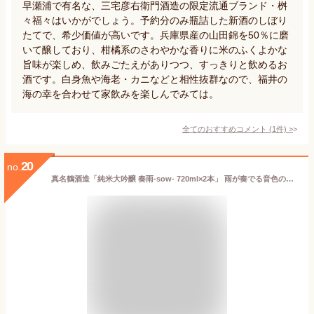
早瀬浦で有名な、三宅彦右衛門酒造の限定流通ブランド・桝
々福々はいかがでしょう。予約分のみ瓶詰した新酒のしぼり
たてで、希少価値が高いです。兵庫県産の山田錦を50％に磨
いて醸しており、柑橘系のさわやかな香りに米のふくよかな
旨味が楽しめ、飲みごたえがありつつ、すっきりと飲めるお
酒です。白身魚や海老・カニなどと相性抜群なので、福井の
海の幸を合わせて家飲みを楽しんでみては。
全てのおすすめコメント
(
1
件)
>
20
no.
真名鶴酒造「純米大吟醸 奏雨-sow- 720ml×2本」 雨が奏でる音色のような甘やかで爽やかなお酒