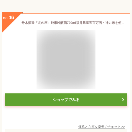
16
no.
舟木酒造「北の庄」純米吟醸酒720ml福井県産五百万石・神力米を使用。北海道・沖縄は550円加算箱付【送料込】福井の地酒 ギフト贈答
ショップでみる
価格と在庫を
楽天
でチェック
>>