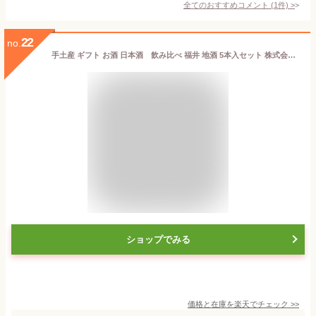
全てのおすすめコメント
(
1
件)
>
22
no.
手土産 ギフト お酒 日本酒 飲み比べ 福井 地酒 5本入セット 株式会社一本義久保本店 株式会社南部酒造場 片山酒造株式会社 真名鶴酒造合資会社 田邊酒造有限会社
ショップでみる
価格と在庫を
楽天
でチェック
>>