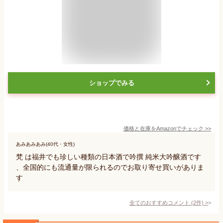
ショップでみる
価格と在庫を
Amazon
でチェック
>>
あみあみあみ(40代・女性)
梵 は福井でも珍しい種類の日本酒で吟撰 純米大吟醸酒です
、全国的にも流通量が限られるのでお取り寄せ買いがありま
す
全てのおすすめコメント
(
2
件)
>