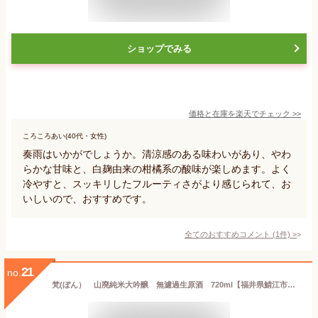
ショップでみる
価格と在庫を
楽天
でチェック
>>
ころころあい(40代・女性)
奏雨はいかがでしょうか。清涼感のある味わいがあり、やわ
らかな甘味と、白麹由来の柑橘系の酸味が楽しめます。よく
冷やすと、スッキリしたフルーティさがより感じられて、お
いしいので、おすすめです。
全てのおすすめコメント
(
1
件)
>
21
no.
梵(ぼん） 山廃純米大吟醸 無濾過生原酒 720ml【福井県鯖江市 加藤吉平商店の限定日本酒】