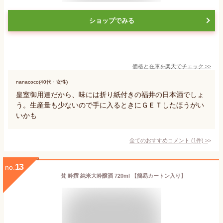
ショップでみる
価格と在庫を
楽天
でチェック
>>
nanacoco(40代・女性)
皇室御用達だから、味には折り紙付きの福井の日本酒でしょ
う。生産量も少ないので手に入るときにＧＥＴしたほうがい
いかも
全てのおすすめコメント
(
1
件)
>
13
no.
梵 吟撰 純米大吟醸酒 720ml 【簡易カートン入り】