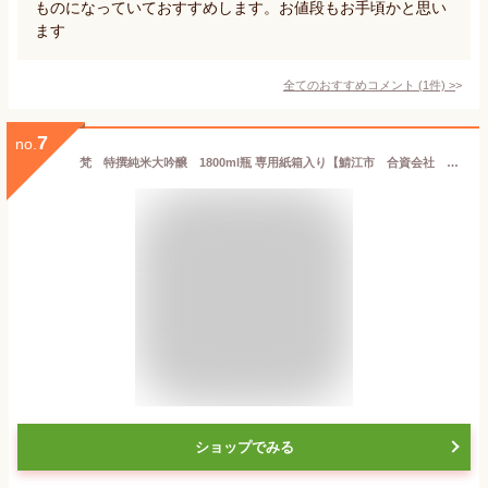
ものになっていておすすめします。お値段もお手頃かと思い
ます
全てのおすすめコメント
(
1
件)
>
7
no.
梵 特撰純米大吟醸 1800ml瓶 専用紙箱入り【鯖江市 合資会社 加藤吉平商店】(磨き三割八分)●1800mlサイズなら、6本位まで混載配送OKです！【JAL国内線ファーストクラス搭載酒！】
ショップでみる