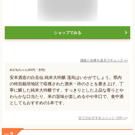
ショップでみる
価格と在庫を
楽天
でチェック
>>
めがねちゃん(50代・女性)
安本酒造の白岳仙 純米大吟醸 濡烏はいかがでしょう。県内
の特別栽培地区で収穫された酒米・吟のさとを磨き上げ、丁
寧に醸した純米大吟醸です。すっきりとした上品な香りとや
わらかな口当たり、米の旨味が楽しめるやや辛口で、食中酒
としてもおすすめの1本です。
全てのおすすめコメント
(
1
件)
>
9
no.