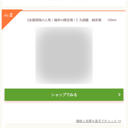
2
no.
【全国屈指の人気！福井の限定酒！】九頭龍 純米酒 720ml
ショップでみる
価格と在庫を
楽天
でチェック
>>