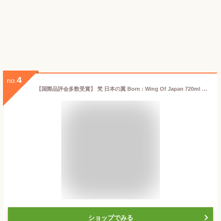
4
no.
【国際品評会多数受賞】 梵 日本の翼 Born : Wing Of Japan 720ml 福井県 加藤吉平商店 日本酒 純米大吟醸 熟成酒家飲み 宅飲み オンライン飲み オンライン飲み会 プレゼント
ショップでみる