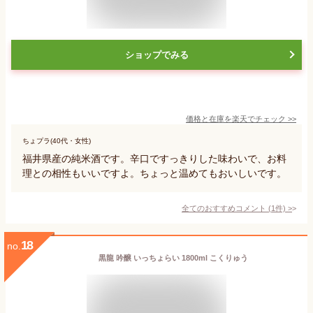
ショップでみる
価格と在庫を
楽天
でチェック
>>
ちょプラ(40代・女性)
福井県産の純米酒です。辛口ですっきりした味わいで、お料
理との相性もいいですよ。ちょっと温めてもおいしいです。
全てのおすすめコメント
(
1
件)
>
18
no.
黒龍 吟醸 いっちょらい 1800ml こくりゅう