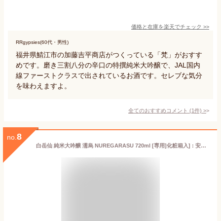
価格と在庫を
楽天
でチェック
>>
RRgypsies(60代・男性)
福井県鯖江市の加藤吉平商店がつくっている「梵」がおすす
めです。磨き三割八分の辛口の特撰純米大吟醸で、JAL国内
線ファーストクラスで出されているお酒です。セレブな気分
を味わえますよ。
全てのおすすめコメント
(
1
件)
>
8
no.
白岳仙 純米大吟醸 濡烏 NUREGARASU 720ml [専用]化粧箱入] : 安本酒造 白岳仙 日本酒 お酒 地酒 福井 純米 大吟醸 福井県特別栽培 吟のさと ハクガクセン ヌレガラス 四合瓶 冷酒 晩酌 家飲み 飲み比べ お試し お祝 お礼 記念日 ギフト プレゼント 贈答 お歳暮 お正月