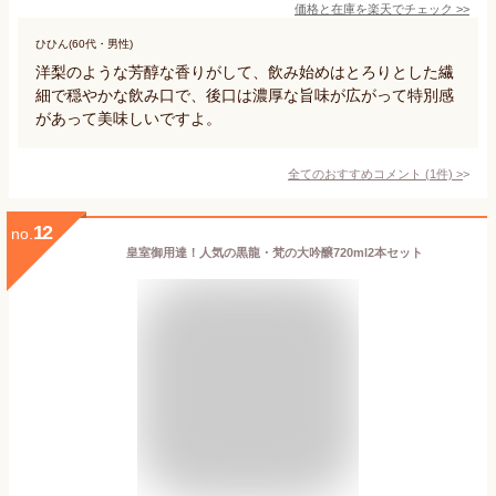
価格と在庫を
楽天
でチェック
>>
ひひん(60代・男性)
洋梨のような芳醇な香りがして、飲み始めはとろりとした繊
細で穏やかな飲み口で、後口は濃厚な旨味が広がって特別感
があって美味しいですよ。
全てのおすすめコメント
(
1
件)
>
12
no.
皇室御用達！人気の黒龍・梵の大吟醸720ml2本セット