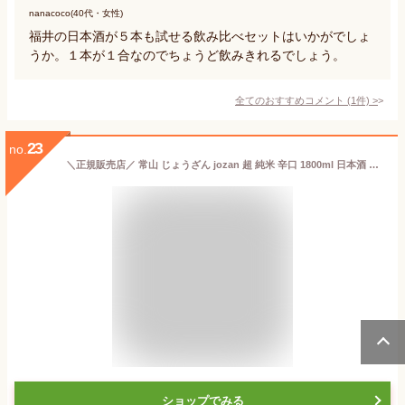
nanacoco(40代・女性)
福井の日本酒が５本も試せる飲み比べセットはいかがでしょ
うか。１本が１合なのでちょうど飲みきれるでしょう。
全てのおすすめコメント
(
1
件)
>
23
no.
＼正規販売店／ 常山 じょうざん jozan 超 純米 辛口 1800ml 日本酒 お酒 酒 SAKE 福井県 常山酒造 美好屋酒店 有名 人気 飲みやすい ギフト プレゼント お祝い 贈り物 誕生日 退職祝い 結婚祝い 還暦祝い 内祝い 手土産
ショップでみる