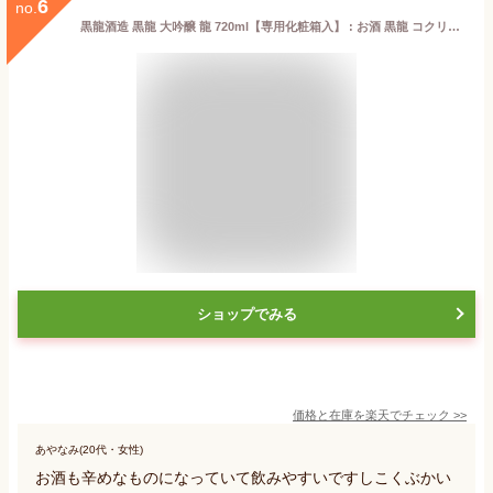
6
no.
黒龍酒造 黒龍 大吟醸 龍 720ml【専用化粧箱入】 : お酒 黒龍 コクリュウ 日本酒 福井 地酒 限定 レア 黒龍酒造 大吟醸 冷酒 家飲み 贈答 飲み比べ お祝 お礼 妻 夫 両親 感謝 ギフト プレゼント おすすめ 人気 お歳暮 お正月 辰年
ショップでみる
価格と在庫を
楽天
でチェック
>>
あやなみ(20代・女性)
お酒も辛めなものになっていて飲みやすいですしこくぶかい