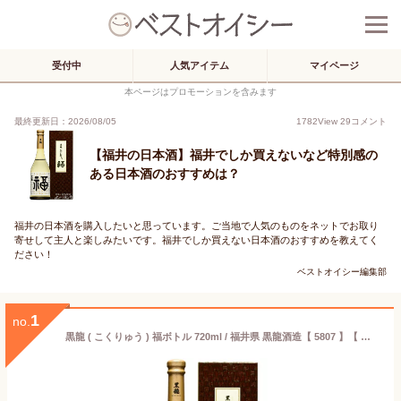
受付中
人気アイテム
マイページ
本ページはプロモーションを含みます
最終更新日：2026/08/05
1782
View
29
コメント
【福井の日本酒】福井でしか買えないなど特別感の
ある日本酒のおすすめは？
福井の日本酒を購入したいと思っています。ご当地で人気のものをネットでお取り
寄せして主人と楽しみたいです。福井でしか買えない日本酒のおすすめを教えてく
ださい！
ベストオイシー編集部
1
no.
黒龍 ( こくりゅう ) 福ボトル 720ml / 福井県 黒龍酒造【 5807 】【 日本酒 】【 要冷蔵 】【 専用箱付き 】【 お花見 贈り物 ギフト プレゼント 】