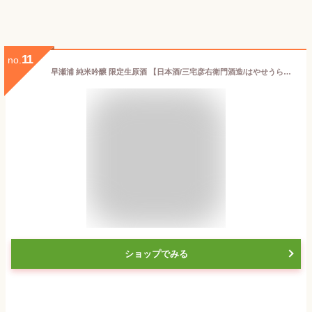
11
no.
早瀬浦 純米吟醸 限定生原酒 【日本酒/三宅彦右衛門酒造/はやせうら】【要冷蔵/クール便】
ショップでみる