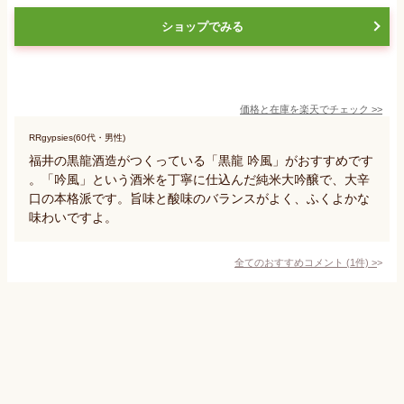
ショップでみる
価格と在庫を
楽天
でチェック
>>
RRgypsies(60代・男性)
福井の黒龍酒造がつくっている「黒龍 吟風」がおすすめです
。「吟風」という酒米を丁寧に仕込んだ純米大吟醸で、大辛
口の本格派です。旨味と酸味のバランスがよく、ふくよかな
味わいですよ。
全てのおすすめコメント
(
1
件)
>