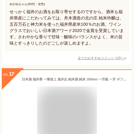
めがねちゃん(50代・女性)
せっかく福井のお酒をお取り寄せするのですから、酒米も福
井県産にこだわってみては。舟木酒造の北の庄 純米吟醸は、
五百万石と神力米を使った福井県産米100％のお酒。ワイン
グラスでおいしい日本酒アワード2020で金賞を受賞していま
す。さわやかな香りで甘味・酸味のバランスがよく、米の旨
味とすっきりしたのどごしが楽しめますよ。
全てのおすすめコメント
(
1
件)
>
17
no.
日本酒 福井県 一筆啓上 鬼作左 純米酒 純米 1800ml 一升瓶 一升 ギフト 贈り物 贈呈品に SAKE