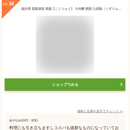
14
no.
福井県 黒龍酒造 黒龍【こくりゅう】 大吟醸 燗酒 九頭龍（くずりゅう） 720ml 【日本酒】 お酒
ショップでみる
価格と在庫を
楽天
でチェック
>>
あやなみ(20代・女性)
料理にも引き立ちますしコスパも抜群なものになっていてお