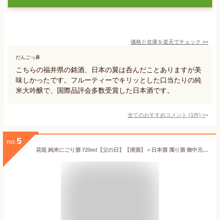
価格と在庫を
楽天
でチェック
>>
だんごっ鼻
こちらの福井県の銘酒、日本の翼は呑んだことありますが美
味しかったです。フルーティーでキリッとした口当たりの純
米大吟醸で、国際品評会多数受賞した日本酒です。
全てのおすすめコメント
(
1
件)
>
5
no.
花垣 純米にごり酒 720ml【父の日】【清酒】＜日本酒 濁り酒 御中元 ギフト プレゼント Gift 結婚祝い 内祝い お酒 日本酒 ギフト＞