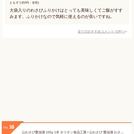
ともぞう(50代・女性)
大袋入りのわさびふりかけはとっても美味しくてご飯がすす
みます。ふりかけなので気軽に使えるのが良いですね。
全てのおすすめコメント
(
1
件)
>
16
no.
山わさび醤油漬 100g 1本 オリオン食品工業 / 山わさび 醤油漬 わさび ケンミンSHOW テレビ wasabi 北海道 オリオン食品 御歳暮 お土産 ご飯のお供