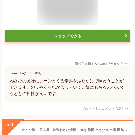
ショップでみる
価格と在庫を
Amazon
でチェック
>>
hanahoku(40代・男性)
わさびの風味にツーンとくる辛みをふりかけで味わうことが
できます。のりやあられが入っていてご飯はもちろんパスタ
などとの相性が良いです。
全てのおすすめコメント
(
1
件)
>
6
no.
わさび漬 田丸屋 特製わさび漬樽 180g 静岡 わさび お土産 田丸屋 わさび漬け 静岡名産 ワサビ 定番 かまぼこ ちくわ ご飯 おつまみ 辛口葉 茎 酒かす 漬物