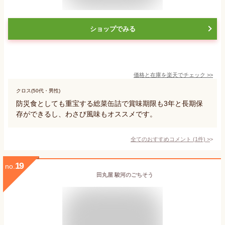
ショップでみる
価格と在庫を
楽天
でチェック
>>
クロス(50代・男性)
防災食としても重宝する総菜缶詰で賞味期限も3年と長期保
存ができるし、わさび風味もオススメです。
全てのおすすめコメント
(
1
件)
>
19
no.
田丸屋 駿河のごちそう