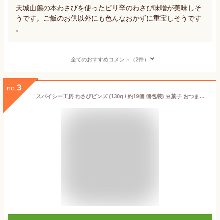
天城山麓の本わさびを使ったピリ辛のわさび味噌が美味しそ
うです。ご飯のお供以外にも色んなおかずに重宝しそうです
。
全てのおすすめコメント（2件）
3
no.
スパイシー工房 わさびビンズ (130g / 約19個 個包装) 豆菓子 おつまみ スナック菓子 わさび豆 業務用 個包装 吉松