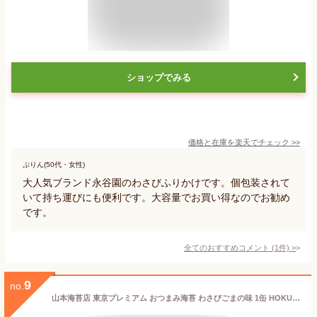
ショップでみる
価格と在庫を
楽天
でチェック
>>
ぷりん(50代・女性)
大人気ブランド永谷園のわさびふりかけです。個包装されて
いて持ち運びにも便利です。大容量でお買い得なのでお勧め
です。
全てのおすすめコメント
(
1
件)
>
9
no.
山本海苔店 東京プレミアム おつまみ海苔 わさびごまの味 1缶 HOKUSAI 北斎 デザイン お土産 東京土産 おしゃれ 大人 味付け海苔 山葵 胡麻 老舗 高級 贈答 プレゼント 甘いものが苦手 プチ ギフト お返し 引っ越し 挨拶