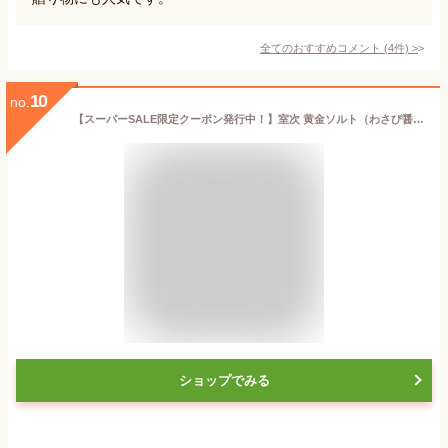
全てのおすすめコメント
(
4
件)
>
10
no.
【スーパーSALE限定クーポン発行中！】室次 黄金ソルト（わさび醤油）20g 醤油醸造場
ショップでみる