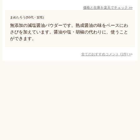
価格と在庫を
楽天
でチェック
>>
まめたろう(50代・女性)
無添加の減塩醤油パウダーです。熟成醤油の味をベースにわ
さびを加えています。醤油や塩・胡椒の代わりに、使うこと
ができます。
全てのおすすめコメント
(
1
件)
>