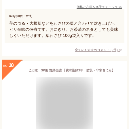
価格と在庫を
楽天
でチェック
>>
Kelly(50代・女性)
芋のつる・大根葉などをわさびの葉と合わせて炊き上げた、
ピリ辛味の佃煮です。おにぎり、お茶漬のネタとしても美味
しくいただけます。葉わさび 100g袋入りです。
全てのおすすめコメント
(
2
件)
>
18
no.
じぶ煮 SP缶 惣菜缶詰 【賞味期限3年 防災・非常食にも】