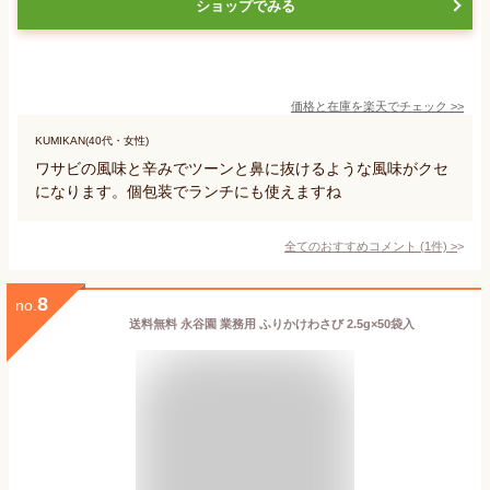
ショップでみる
価格と在庫を
楽天
でチェック
>>
KUMIKAN(40代・女性)
ワサビの風味と辛みでツーンと鼻に抜けるような風味がクセ
になります。個包装でランチにも使えますね
全てのおすすめコメント
(
1
件)
>
8
no.
送料無料 永谷園 業務用 ふりかけわさび 2.5g×50袋入