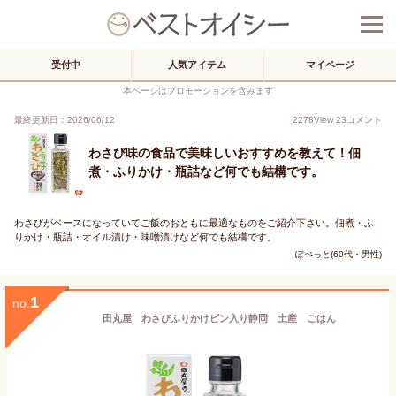
受付中
人気アイテム
マイページ
本ページはプロモーションを含みます
最終更新日：2026/06/12
2278
View
23
コメント
わさび味の食品で美味しいおすすめを教えて！佃
煮・ふりかけ・瓶詰など何でも結構です。
わさびがベースになっていてご飯のおともに最適なものをご紹介下さい。佃煮・ふ
りかけ・瓶詰・オイル漬け・味噌漬けなど何でも結構です。
ぽぺっと(60代・男性)
1
no.
田丸屋 わさびふりかけビン入り静岡 土産 ごはん