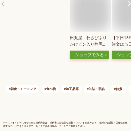
田丸屋 わさびふり
【平日13
かけビン入り静岡
注文は当日
土産 ごはん
のまま食べ
ショップでみる
ショッ
さび味噌14
さび 100
め みそ 
麓産 おみ
みそ 無添
ラルキッチ
朝食・モーニング
食べ物
加工品等
缶詰・瓶詰
佃煮
ワサビ 静
謡みそ
※
ベストオイシー
に寄せられた投稿内容は、投稿者の主観的な感想・コメントを含みます。 投稿の信憑性・正確性を保
証することはできませんので、あくまで参考情報の一つとしてご利用ください。