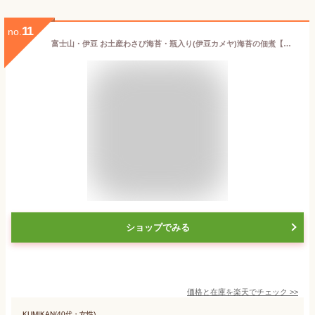
11
no.
富士山・伊豆 お土産わさび海苔・瓶入り(伊豆カメヤ)海苔の佃煮【わさび味】
ショップでみる
価格と在庫を
楽天
でチェック
>>
KUMIKAN(40代・女性)