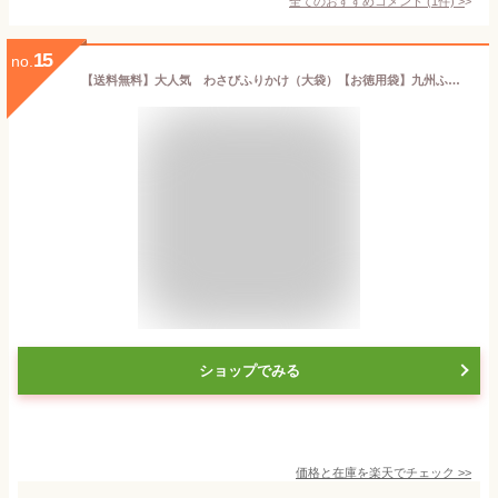
全てのおすすめコメント
(
1
件)
>
15
no.
【送料無料】大人気 わさびふりかけ（大袋）【お徳用袋】九州ふりかけのフタバ 1袋48g
ショップでみる
価格と在庫を
楽天
でチェック
>>