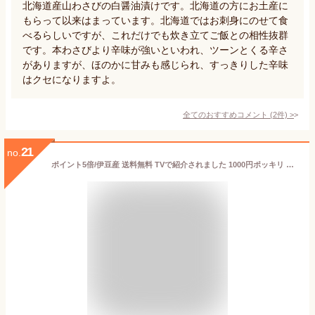
北海道産山わさびの白醤油漬けです。北海道の方にお土産に
もらって以来はまっています。北海道ではお刺身にのせて食
べるらしいですが、これだけでも炊き立てご飯との相性抜群
です。本わさびより辛味が強いといわれ、ツーンとくる辛さ
がありますが、ほのかに甘みも感じられ、すっきりした辛味
はクセになりますよ。
全てのおすすめコメント
(
2
件)
>
21
no.
ポイント5倍/伊豆産 送料無料 TVで紹介されました 1000円ポッキリ わさび味噌 本わさび 酵素食品 みそ 伊豆産 晩酌 おみやげ 山葵 ワサビ 辛い おかず味噌 ご飯のおとも お供 贈答品 激辛 お土産 免疫力 父の日 ギフト お歳暮 ホワイトデーギフト