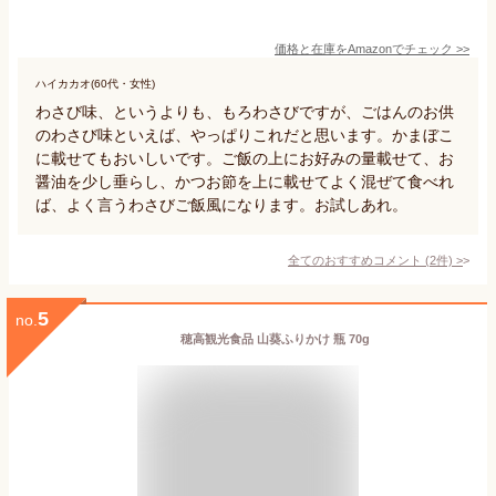
価格と在庫を
Amazon
でチェック
>>
ハイカカオ(60代・女性)
わさび味、というよりも、もろわさびですが、ごはんのお供
のわさび味といえば、やっぱりこれだと思います。かまぼこ
に載せてもおいしいです。ご飯の上にお好みの量載せて、お
醤油を少し垂らし、かつお節を上に載せてよく混ぜて食べれ
ば、よく言うわさびご飯風になります。お試しあれ。
全てのおすすめコメント
(
2
件)
>
5
no.
穂高観光食品 山葵ふりかけ 瓶 70g