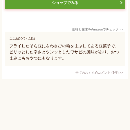
ショップでみる
価格と在庫を
Amazon
でチェック
>>
ここあ(50代・女性)
フライしたそら豆にをわさびの粉をまぶしてある豆菓子で、
ピリッとした辛さとツンッとしたワサビの風味があり、おつ
まみにもおやつにもなります。
全てのおすすめコメント
(
3
件)
>