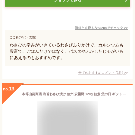
ショップでみる
価格と在庫を
Amazon
でチェック
>>
ここあ(50代・女性)
わさびの辛みがいきているわさびふりかけで、カルシウムも
豊富で、ごはんだけではなく、パスタやふかしたじゃがいも
にあえるのもおすすめです。
全てのおすすめコメント
(
1
件)
>
13
no.
本等山葵商店 海苔わさび漬け 信州 安曇野 120g 佃煮 父の日 ギフト プレゼント 内祝