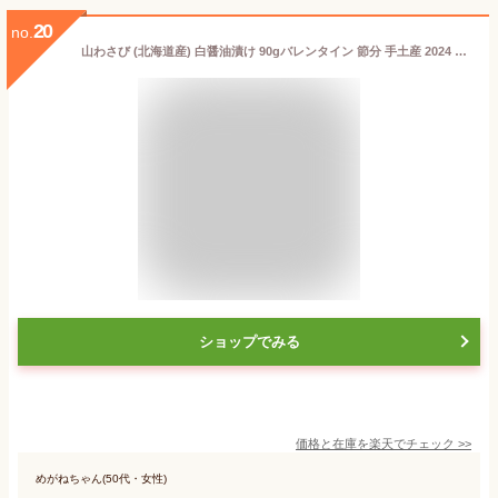
20
no.
山わさび (北海道産) 白醤油漬け 90gバレンタイン 節分 手土産 2024 ギフト プチギフト 西洋わさび ホースラディッシュ ご飯のお供 誕生日 内祝い お菓子以外 退職 お祝い 転勤 お礼 お返し
ショップでみる
価格と在庫を
楽天
でチェック
>>
めがねちゃん(50代・女性)