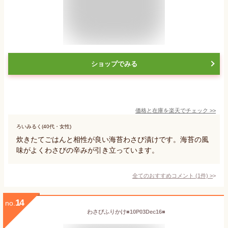
ショップでみる
価格と在庫を
楽天
でチェック
>>
ろいみるく(40代・女性)
炊きたてごはんと相性が良い海苔わさび漬けです。海苔の風
味がよくわさびの辛みが引き立っています。
全てのおすすめコメント
(
1
件)
>
14
no.
わさびふりかけ■10P03Dec16■