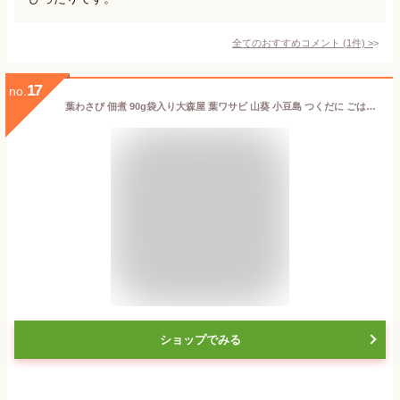
全てのおすすめコメント
(
1
件)
>
17
no.
葉わさび 佃煮 90g袋入り大森屋 葉ワサビ 山葵 小豆島 つくだに ごはんのお供 ポイント消化
ショップでみる