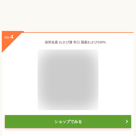
4
no.
信州名産 わさび漬 辛口 国産わさび100%
ショップでみる