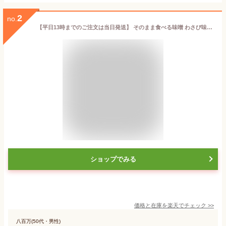
2
no.
【平日13時までのご注文は当日発送】 そのまま食べる味噌 わさび味噌140g 本わさび 100％使用 瓶詰め みそ 伊豆 天城山麓産 おみやげ 調理みそ 無添加 ナチュラルキッチン 山葵 ワサビ 静岡 辛い 童謡みそ
ショップでみる
価格と在庫を
楽天
でチェック
>>
八百万(50代・男性)