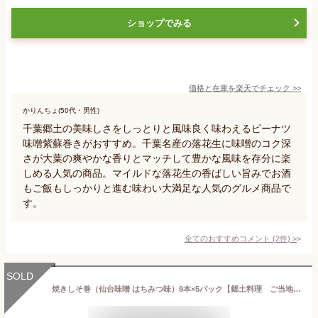
ショップでみる
価格と在庫を
楽天
でチェック
>>
かりんちょ(50代・男性)
千葉郷土の美味しさをしっとりと風味良く味わえるピーナツ
味噌紫蘇巻きがおすすめ。千葉名産の落花生に味噌のコク深
さが大葉の爽やかな香りとマッチして豊かな風味を存分に楽
しめる人気の商品。マイルドな落花生の香ばしい旨みでお酒
もご飯もしっかりと進む味わい大満足な人気のグルメ商品で
す。
全てのおすすめコメント
(
2
件)
>
SOLD
焼きしそ巻（仙台味噌 はちみつ味）9本×5パック【郷土料理 ご当地 お土産 無添加 無着色 保存食不使用 東北】［離島・沖縄など遠方への発送不可］