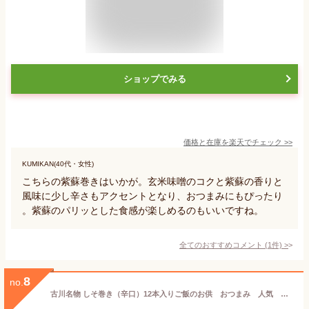
ショップでみる
価格と在庫を
楽天
でチェック
>>
KUMIKAN(40代・女性)
こちらの紫蘇巻きはいかが。玄米味噌のコクと紫蘇の香りと
風味に少し辛さもアクセントとなり、おつまみにもぴったり
。紫蘇のパリッとした食感が楽しめるのもいいですね。
全てのおすすめコメント
(
1
件)
>
8
no.
古川名物 しそ巻き（辛口）12本入りご飯のお供 おつまみ 人気 しそ シソ 紫蘇 宮城 みそ 味噌 食品 みそしそ巻 グルメ食品 お取り寄せ グルメ 古川 みそ漬け 送料無料（5～9月クール代別途）