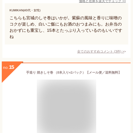
価格と在庫を
楽天
でチェック
>>
KUMIKAN(40代・女性)
こちらも宮城のしそ巻はいかが。紫蘇の風味と香りに味噌の
コクが楽しめ、白いご飯にもお酒のおつまみにも。お弁当の
おかずにも重宝し、15本とたっぷり入っているのもいいです
ね
全てのおすすめコメント
(
3
件)
>
15
no.
手造り 焼きしそ巻 （8本入り×2パック）【メール便／送料無料】