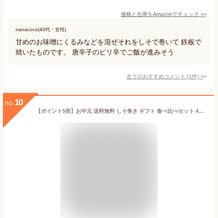
価格と在庫を
Amazon
でチェック
>>
nanacoco(40代・女性)
甘めのお味噌にくるみなどを混ぜそれをしそで巻いて 鉄板で
焼いたものです。 唐辛子のピリ辛でご飯が進みそう
全てのおすすめコメント
(
1
件)
>
10
no.
【ポイント5倍】お中元 送料無料 しそ巻き ギフト 食べ比べセット 40本入り 贈り物 詰め合わせ のし 黒ごま カレー はちみつ えごま ポイント ご飯のお供 おつまみ 珍味 ごはんのおとも お試し お取り寄せ 味噌 しそ 紫蘇 買い周り おかず 宮城県 仙台 手土産