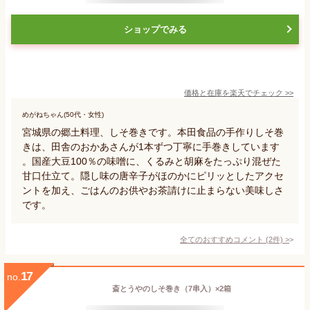
ショップでみる
価格と在庫を
楽天
でチェック
>>
めがねちゃん(50代・女性)
宮城県の郷土料理、しそ巻きです。本田食品の手作りしそ巻
きは、田舎のおかあさんが1本ずつ丁寧に手巻きしています
。国産大豆100％の味噌に、くるみと胡麻をたっぷり混ぜた
甘口仕立て。隠し味の唐辛子がほのかにピリッとしたアクセ
ントを加え、ごはんのお供やお茶請けに止まらない美味しさ
です。
全てのおすすめコメント
(
2
件)
>
17
no.
斎とうやのしそ巻き（7串入）×2箱