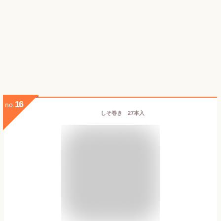
16
no.
しそ巻き 27本入