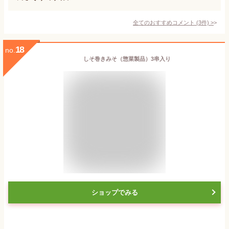
全てのおすすめコメント
(
3
件)
>
18
no.
しそ巻きみそ（惣菜製品）3串入り
ショップでみる