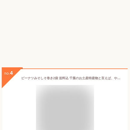
4
no.
ピーナツみそしそ巻き2袋 送料込 千葉のお土産特産物と言えば、やます千葉県産 ピーナッツ 落花生 しそ巻き 惣菜 甘め味噌 送料無料 ギフト 熨斗対応 贈答 贈り物 ワインに合う ビールに合う おつまみ こどものおやつにも