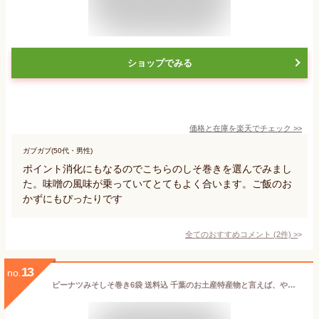
ショップでみる
価格と在庫を
楽天
でチェック
>>
ガブガブ(50代・男性)
ポイント消化にもなるのでこちらのしそ巻きを選んでみまし
た。味噌の風味が乗っていてとてもよく合います。ご飯のお
かずにもぴったりです
全てのおすすめコメント
(
2
件)
>
13
no.
ピーナツみそしそ巻き6袋 送料込 千葉のお土産特産物と言えば、やます千葉県産 ピーナッツ 落花生 しそ巻き 惣菜 甘め味噌 送料無料 ギフト 熨斗対応 贈答 贈り物 ワインに合う ビールに合う おつまみ こどものおやつにも