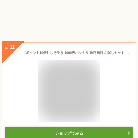
11
no.
【ポイント10倍】しそ巻き 1000円ポッキリ 送料無料 お試しセット ご飯のお供 おつまみ 送料無料 ポイント 宮城 宮城県 焼きしそ巻き 選べる味 珍味 ごはんのおとも グルメ お取り寄せ みそ 味噌 しそ 買い周り おかず ポイント消化 黒ごま カレー はちみつ えごま
ショップでみる