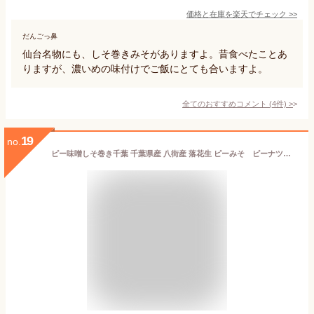
価格と在庫を
楽天
でチェック
>>
だんごっ鼻
仙台名物にも、しそ巻きみそがありますよ。昔食べたことあ
りますが、濃いめの味付けでご飯にとても合いますよ。
全てのおすすめコメント
(
4
件)
>
19
no.
ピー味噌しそ巻き千葉 千葉県産 八街産 落花生 ピーみそ ピーナツみそ しそ巻き