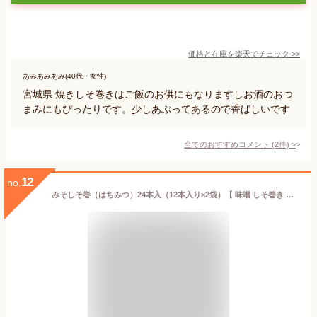
価格と在庫を
楽天
でチェック
>>
あみあみあみ(40代・女性)
宮城県 焼きしそ巻きはご飯のお供にもなりますしお酒のおつ
まみにもぴったりです。少しあぶってあるので香ばしいです
全てのおすすめコメント
(
2
件)
>
12
no.
みそしそ巻（はちみつ）24本入（12本入り×2袋）【 味噌 しそ巻き メール便 送料無料 産直 ご飯のお供 お取り寄せ おかず お惣菜 お試し おつまみ 食べ物 税別 1000円 ポッキリ 買い回り 買いまわり ポイント消化 東北 福島 応援 】KM FP 10p