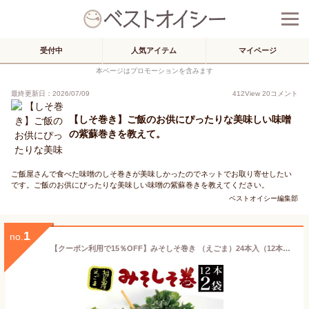
受付中
人気アイテム
マイページ
本ページはプロモーションを含みます
最終更新日：2026/07/09
412
View
20
コメント
【しそ巻き】ご飯のお供にぴったりな美味しい味噌
の紫蘇巻きを教えて。
ご飯屋さんで食べた味噌のしそ巻きが美味しかったのでネットでお取り寄せしたい
です。ご飯のお供にぴったりな美味しい味噌の紫蘇巻きを教えてください。
ベストオイシー編集部
1
no.
【クーポン利用で15％OFF】みそしそ巻き （えごま）24本入（12本入り×2袋）【 味噌 しそ巻き メール便 送料無料 産直 ご飯のお供 お取り寄せ おかず お惣菜 お試し おつまみ 食べ物 税別 1000円 ポッキリ 買い回り 買いまわり ポイント消化 東北 福島 応援 】KM FP 10p