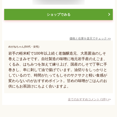
ショップでみる
価格と在庫を
楽天
でチェック
>>
めがねちゃん(50代・女性)
岩手の軽米町で100年以上続く老舗醸造元、大黒醤油のしそ
巻えごまみそです。自社製造の味噌に地元岩手産のえごま、
くるみ、はちみつを加えて練り上げ、国産のしそで丁寧に手
巻きし、串に刺して油で揚げています。油切りをしっかりと
しているので、時間がたってもしそのサクサクと軽い食感が
変わらないのがおすすめポイント。甘めの味噌がごはんのお
供にもお茶請けにもよく合いますよ。
全てのおすすめコメント
(
1
件)
>