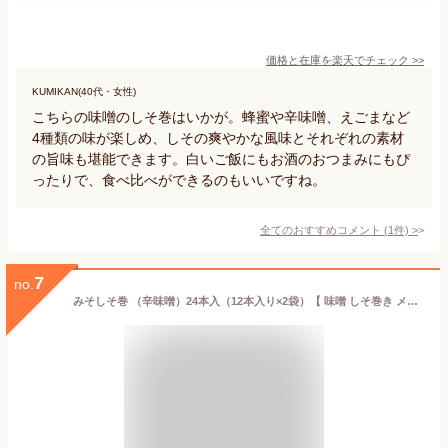
価格と在庫を
楽天
でチェック
>>
KUMIKAN(40代・女性)
こちらの味噌のしそ巻はいかが。蜂蜜や辛味噌、えごまなど
4種類の味が楽しめ、しその爽やかな風味とそれぞれの素材
の旨味も堪能できます。白いご飯にもお酒のおつまみにもぴ
ったりで、食べ比べができるのもいいですね。
全てのおすすめコメント
(
1
件)
>
7
no.
みそしそ巻 （辛味噌）24本入（12本入り×2袋）【 味噌 しそ巻き メール便 送料無料 産直 ご飯のお供 お取り寄せ おかず お惣菜 お試し おつまみ 食べ物 税別 1000円 ポッキリ 買い回り 買いまわり ポイント消化 東北 福島 応援 】KM FP 10p