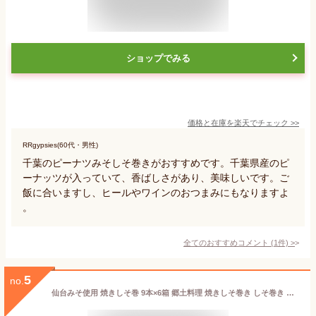
ショップでみる
価格と在庫を
楽天
でチェック
>>
RRgypsies(60代・男性)
千葉のピーナツみそしそ巻きがおすすめです。千葉県産のピ
ーナッツが入っていて、香ばしさがあり、美味しいです。ご
飯に合いますし、ヒールやワインのおつまみにもなりますよ
。
全てのおすすめコメント
(
1
件)
>
5
no.
仙台みそ使用 焼きしそ巻 9本×6箱 郷土料理 焼きしそ巻き しそ巻き 味噌 みそ 酒のつまみ つまみ おつまみ 酒の肴