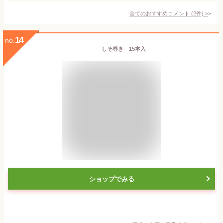
全てのおすすめコメント
(
2
件)
>
14
no.
しそ巻き 15本入
ショップでみる