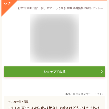
2
no.
お中元 1000円ぽっきり ギフト しそ巻き 宮城 送料無料 お試しセット ご飯のお供 おつまみ 送料無料 ポイント 宮城県 焼きしそ巻き 珍味 ごはんのおとも グルメ お取り寄せ みそ 味噌 しそ 買い周り おかず ポイント消化 黒ごま カレー はちみつ えごま
ショップでみる
価格と在庫を
楽天
でチェック
>>
オロロ(40代・男性)
こちらの東北いちばの鉄板焼きしそ巻きはどうですか？鉄板