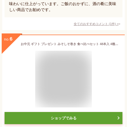
味わいに仕上がっています。ご飯のおかずに、酒の肴に美味
しい商品でお勧めです。
全てのおすすめコメント
(
1
件)
>
6
no.
お中元 ギフト プレゼント みそしそ巻き 食べ比べセット 48本入 4種詰め合わせ（ 蜂蜜 辛味噌 えごま 酒粕 を各1袋）【 送料無料 宅配便 産直 ご飯のお供 お酒 おつまみ 家飲み 宅飲み おつまみ 肴 珍味 味噌しそ巻き 紫蘇巻き 東北 福島】 FP
ショップでみる