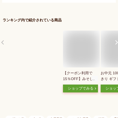
ランキング内で紹介されている商品
【クーポン利用で
お中元 10
15％OFF】みそしそ
きり ギフ
巻き （えごま）24本
き 宮城 
ショップでみる
ショッ
入（12本入り×2袋）
試しセット
【 味噌 しそ巻き メ
供 おつま
ール便 送料無料 産
料 ポイン
直 ご飯のお供 お取
焼きしそ巻
り寄せ おかず お惣
ごはんのお