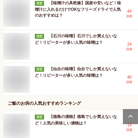
【味噌汁の具乾燥】国産や安いなど！味
決定
噌汁に入れるだけでOKなフリーズドライで人気
44
のおすすめは？
回答
【石川の味噌】石川でしか買えないな
決定
ど！リピーターが多い人気の味噌は？
24
回答
【仙台の味噌】仙台でしか買えないな
決定
ど！リピーターが多い人気の味噌は？
40
回答
ご飯のお供
の人気おすすめランキング
【徳島の漬物】徳島でしか買えないな
決定
ど！人気の美味しい漬物は？
14
回答