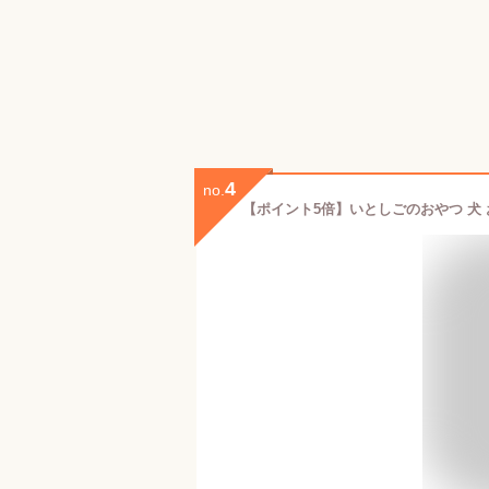
4
no.