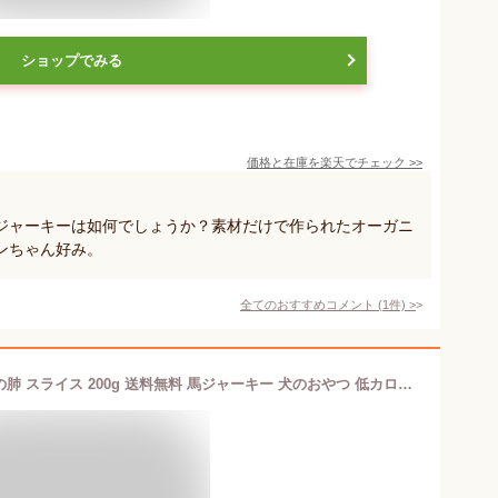
ショップでみる
価格と在庫を
楽天
でチェック
>>
ジャーキーは如何でしょうか？素材だけで作られたオーガニ
ンちゃん好み。
全てのおすすめコメント
(
1
件)
>
犬 おやつ 国産 無添加 馬 ふわふわ 馬の肺 スライス 200g 送料無料 馬ジャーキー 犬のおやつ 低カロリー 低脂肪 高たんぱく いぬ ドックフード グッズ ペット ご褒美 フード プレゼント ペット用 元気のたね