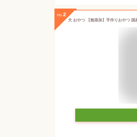
2
no.