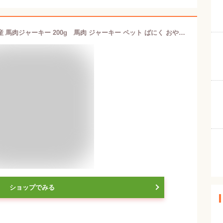
犬 おやつ 【無添加】手作りおやつ 国産 馬肉ジャーキー 200g 馬肉 ジャーキー ペット ばにく おやつ【DBP】
ショップでみる