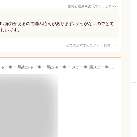
価格と在庫を
楽天
でチェック
>>
す｡弾力があるので噛み応えがあります｡クセがないのでとて
しいです｡
全てのおすすめコメント
(
1
件)
>
犬 おやつ ジャーキー 馬肉 馬 馬肉のジャーキー 馬肉ジャーキー 馬ジャーキー ステーキ 馬ステーキ サイコロステーキ 国産 無添加 CoKoオリジナル 犬おやつ カリっと 馬肉ステーキ 国産 (40g) horse meat steak for dogs【店舗受取り可能】