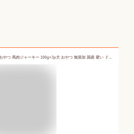
【ポイント5倍】いとしごのおやつ 犬 おやつ 馬肉ジャーキー 100g×3p犬 おやつ 無添加 国産 硬い ドッグフード シニア アレルギー サンプル グルテンフリー グレインフリー ペットフード dog