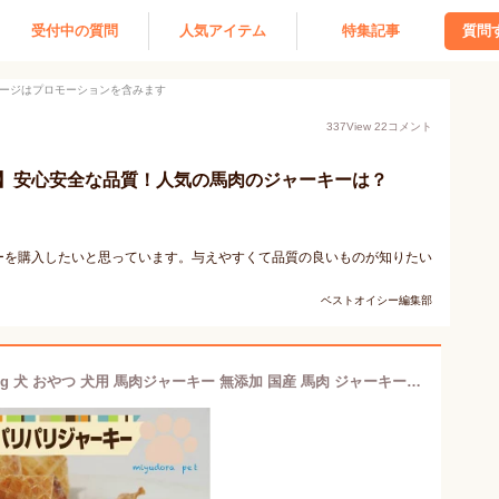
受付中の質問
人気アイテム
特集記事
質問
ージはプロモーションを含みます
337
View
22
コメント
】安心安全な品質！人気の馬肉のジャーキーは？
ーを購入したいと思っています。与えやすくて品質の良いものが知りたい
ベストオイシー編集部
国産馬のパリパリジャーキー 細切り30g 犬 おやつ 犬用 馬肉ジャーキー 無添加 国産 馬肉 ジャーキー ドッグフード ペット 犬のおやつ 小型犬 高齢犬 老犬 シニア 送料無料