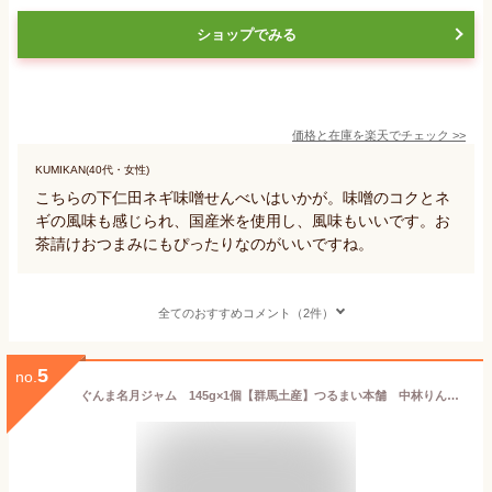
ショップでみる
価格と在庫を
楽天
でチェック
>>
KUMIKAN(40代・女性)
こちらの下仁田ネギ味噌せんべいはいかが。味噌のコクとネ
ギの風味も感じられ、国産米を使用し、風味もいいです。お
茶請けおつまみにもぴったりなのがいいですね。
全てのおすすめコメント（2件）
5
no.
ぐんま名月ジャム 145g×1個【群馬土産】つるまい本舗 中林りんご園 手土産 ギフト お返し おすそ分け