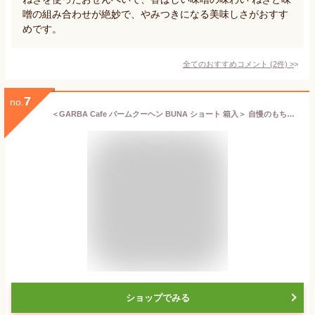
噌の組み合わせが絶妙で、やみつきになる美味しさがおすす
めです。
全てのおすすめコメント
(
2
件)
>
7
no.
＜GARBA Cafe バームクーヘン BUNA ショート 箱入＞ 自慢のもちもち食感 [群馬県 みなかみ町] TV 帰れマンデーで紹介されました！専門家が選ぶ全国ランキングTOP10入りバームクーヘンで話題沸騰
ショップでみる