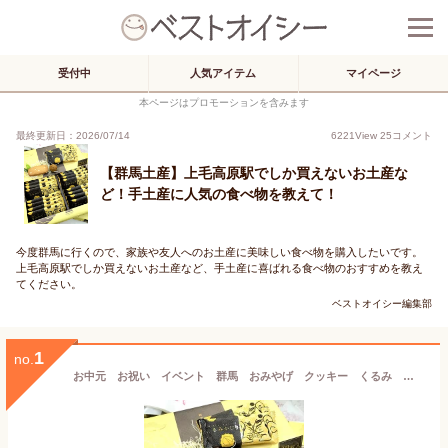
受付中
人気アイテム
マイページ
本ページはプロモーションを含みます
最終更新日：2026/07/14
6221
View
25
コメント
【群馬土産】上毛高原駅でしか買えないお土産な
ど！手土産に人気の食べ物を教えて！
今度群馬に行くので、家族や友人へのお土産に美味しい食べ物を購入したいです。
上毛高原駅でしか買えないお土産など、手土産に喜ばれる食べ物のおすすめを教え
てください。
ベストオイシー編集部
1
no.
お中元 お祝い イベント 群馬 おみやげ クッキー くるみ 贈り物 お茶菓子【送料込】くるみかじり(大) 大人の味わい くるみの香ばしさが美味しいクッキー