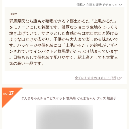
価格と在庫を
楽天
でチェック
>>
Tacky
群馬県民なら誰もが暗唱できる？郷土かるた「上毛かるた」
をモチーフにした銘菓です。濃厚なショコラ生地をじっくり
焼き上げていて、サクッとした食感からはホロホロと溶ける
ような口どけが広がり、子供から大人まで楽しめる味わいで
す。パッケージや個包装には「上毛かるた」の絵札がデザイ
ンされていてインパクトと群馬愛がたっぷり詰まっています
。日持ちもして個包装で配りやすく、駅土産としても大変人
気の高い一品です。
全てのおすすめコメント
(
6
件)
>
17
no.
ぐんまちゃんチョコビスケット 群馬県 ぐんまちゃん グッズ 焼菓子 個包装 チョコ ビスケット チョコ ビス チョコビス お土産 土産 ぐんま 子供 こどもの日 配りやすい プレゼント ギフト プチギフト 贈り物 孫 挨拶 部活