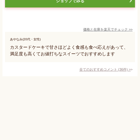
ショップでみる
価格と在庫を
楽天
でチェック
>>
あやなみ(20代・女性)
カスタードケーキで甘さほどよく食感も食べ応えがあって、
満足度も高くてお値打ちなスイーツでおすすめします
全てのおすすめコメント
(
36
件)
>