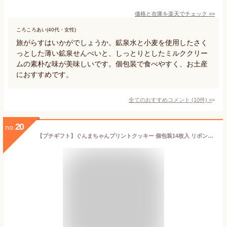
価格と在庫を
楽天
でチェック
>>
ころころあい(40代・女性)
旅がらすはいかがでしょうか。鉱泉水と小麦を使用したさく
っとした薄い鉱泉せんべいと、しっとりとしたミルククリー
ムの素朴な味が美味しいです。個包装で食べやすく、お土産
におすすめです。
全てのおすすめコメント
(
10
件)
>
20
no.
【プチギフト】ぐんまちゃんプリントクッキー 個包装14枚入 リボン付き (お歳暮 ギフト お祝い お返し お礼 新築 引越し バレンタイン ホワイトデー)群馬限定 午年 2026 お年賀*