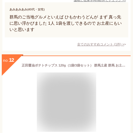
あみあみあみ(40代・女性)
群馬のご当地グルメといえば ひもかわうどんが まず 真っ先
に思い浮かびました 1人 1袋を渡しできるので お土産にもい
いと思います
全てのおすすめコメント
(
1
件)
>
12
no.
正田醤油ポテトチップス 120g（1袋/3袋セット） 群馬土産 群馬 お土産 正田しょうゆ ご当地 限定 ポテトチップス つるまい本舗