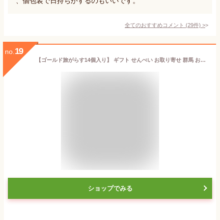
、個包装で日持ちがするのもいいです。
全てのおすすめコメント
(
29
件)
>
19
no.
【ゴールド旅がらす14個入り】 ギフト せんべい お取り寄せ 群馬 お土産 スイーツ ゴーフレット 旅がらす 熨斗 のし 詰合せ 詰め合わせ クリーム サンド 和菓子 お菓子 銘菓 煎餅 贈答品 贈答 贈り物 個包装 お礼 チョコレート レモン
ショップでみる