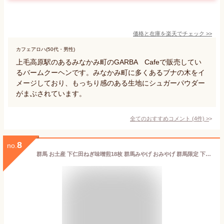
価格と在庫を
楽天
でチェック
>>
カフェアロハ(50代・男性)
上毛高原駅のあるみなかみ町のGARBA Cafeで販売してい
るバームクーヘンです。みなかみ町に多くあるブナの木をイ
メージしており、もっちり感のある生地にシュガーパウダー
がまぶされています。
全てのおすすめコメント
(
4
件)
>
8
no.
群馬 お土産 下仁田ねぎ味噌煎18枚 群馬みやげ おみやげ 群馬限定 下仁田ねぎ味噌 ねぎみそ ネギ味噌 ねぎ味噌 下仁田ねぎ 下仁田ネギ 葱 煎米 米菓 せんべい 下仁田ねぎ味噌煎米 下仁田ねぎ煎米 葱味噌 国産米使用 つるまい本舗