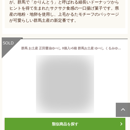
が。群馬で「かりんとう」と呼ばれる細長いドーナッツから
ヒントを得て生まれたサクサク食感の一口揚げ菓子です。県
産の地粉・地卵を使用し、上毛かるたモチーフのパッケージ
が可愛らしい群馬土産の新定番です。
SOLD
群馬 お土産 正田醤油ゆべし 8個入×5箱 群馬お土産 ゆべし くるみゆべし 正田醤油 菓子 つるまい本舗
類似商品を探す