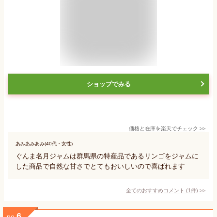
ショップでみる
価格と在庫を
楽天
でチェック
>>
あみあみあみ(40代・女性)
ぐんま名月ジャムは群馬県の特産品であるリンゴをジャムに
した商品で自然な甘さでとてもおいしいので喜ばれます
全てのおすすめコメント
(
1
件)
>
6
no.