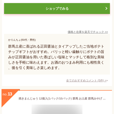
ショップでみる
価格と在庫を
楽天
でチェック
>>
かりんちょ(50代・男性)
群馬土産に喜ばれる正田醤油とタイアップしたご当地ポテト
チップギフトがおすすめ。パリッと軽い歯触りにポテトの旨
みが正田醤油を用いた香ばしい塩味とマッチして格別な美味
しさを手軽に味わえます。お酒のおつまみ利用にも相性良く
、後を引く美味しさ楽しめます。
全てのおすすめコメント
(
5
件)
>
13
no.
焼きまんじゅう 12個入(1パック/10パック) 群馬 お土産 群馬みやげ 群馬名物 上州みやげ 和菓子 みそ味 饅頭 ご当地 名物 お菓子