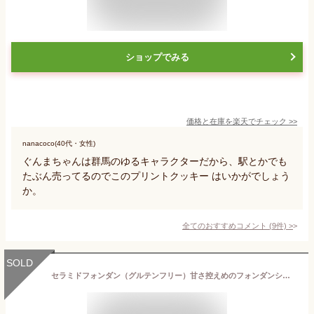
ショップでみる
価格と在庫を
楽天
でチェック
>>
nanacoco(40代・女性)
ぐんまちゃんは群馬のゆるキャラクターだから、駅とかでも
たぶん売ってるのでこのプリントクッキー はいかがでしょう
か。
全てのおすすめコメント
(
9
件)
>
SOLD
セラミドフォンダン（グルテンフリー）甘さ控えめのフォンダンショコラ 個包装5個入り 群馬県名産の健康的なスイーツ！こんにゃくセラミド配合 おからパウダー てんさい糖 ヘルシースイーツ お中元 お中元ギフト フォンダン