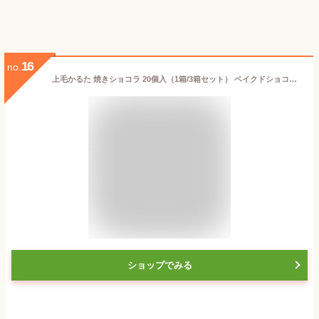
16
no.
上毛かるた 焼きショコラ 20個入（1箱/3箱セット） ベイクドショコラ 群馬名物 群馬 お土産 お菓子 洋菓子 個包装 人気 定番 ご当地 上毛 スイーツ
ショップでみる