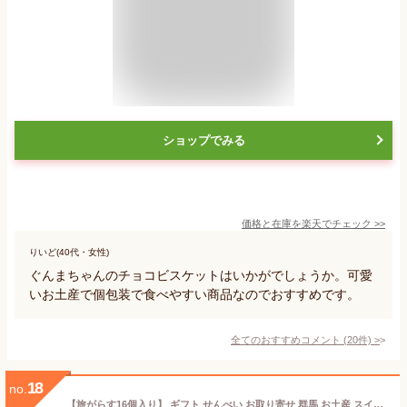
ショップでみる
価格と在庫を
楽天
でチェック
>>
りいど(40代・女性)
ぐんまちゃんのチョコビスケットはいかがでしょうか。可愛
いお土産で個包装で食べやすい商品なのでおすすめです。
全てのおすすめコメント
(
20
件)
>
18
no.
【旅がらす16個入り】 ギフト せんべい お取り寄せ 群馬 お土産 スイーツ ゴーフレット 旅がらす 熨斗 のし 詰合せ 詰め合わせ クリーム サンド 和菓子 お菓子 銘菓 煎餅 贈答品 贈答 贈り物 個包装 お礼