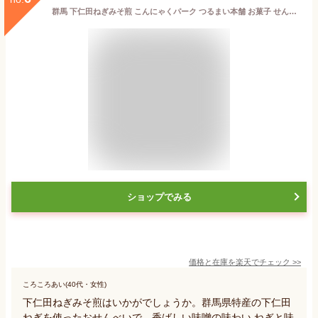
群馬 下仁田ねぎみそ煎 こんにゃくパーク つるまい本舗 お菓子 せんべい ねぎみそせんべい 煎餅 ネギ味噌 下仁田ネギ みそ 味噌 ねぎ 国産米使用 詰め合わせ ヨコオデイリーフーズ (9枚*1個入)
ショップでみる
価格と在庫を
楽天
でチェック
>>
ころころあい(40代・女性)
下仁田ねぎみそ煎はいかがでしょうか。群馬県特産の下仁田
ねぎを使ったおせんべいで、香ばしい味噌の味わい ねぎと味