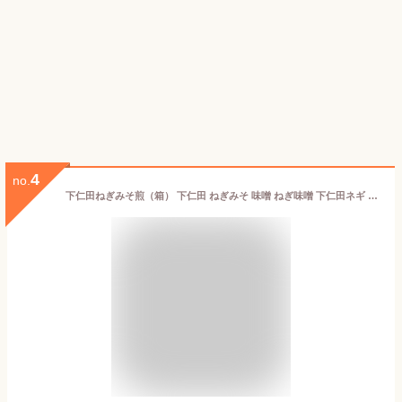
4
no.
下仁田ねぎみそ煎（箱） 下仁田 ねぎみそ 味噌 ねぎ味噌 下仁田ネギ 下仁田ネギミソ煎 せんべい 煎餅 センベイ 下仁田ねぎ 群馬 ぐんま お土産 土産 プレゼント ギフト 贈りもの 贈り物 敬老の日 母の日 父の日