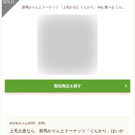
SOLD
群馬かりんとドーナッツ 「上毛かるた ぐんかり」 80g 選べる ミルク みるく 味噌 みそ 単品 群馬土産 群馬限定 群馬県民 熱愛 おやつ 家族 ドーナツ かりんとう 上毛カルタ お土産 おみやげ 手土産 お菓子 ご当地 ギフト 群馬県 鶴舞う 文化 群馬県産
類似商品を探す
めがねちゃん(50代・女性)
上毛土産なら、群馬かりんとドーナッツ「ぐんかり」はいか