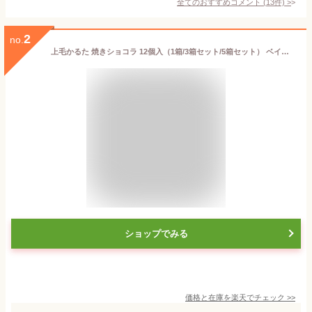
全てのおすすめコメント
(
13
件)
>
2
no.
上毛かるた 焼きショコラ 12個入（1箱/3箱セット/5箱セット） ベイクドショコラ 群馬名物 群馬 お土産 お菓子 洋菓子 個包装 人気 定番 ご当地 上毛 スイーツ
ショップでみる
価格と在庫を
楽天
でチェック
>>