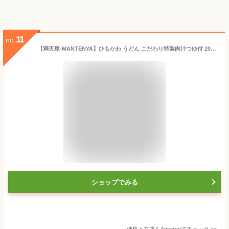
11
no.
【満天屋-MANTENYA】ひもかわ うどん こだわり特製肉汁つゆ付 200g ×2袋セット ～半生絹ひもかわ～（ 桐生 ご当地グルメ 麺 帯麺 テレビで話題 上州 郷土料理 幅広うどん 常温保存 ギフト 贈答品 お歳暮 お年賀 暑中見舞い ）
ショップでみる
価格と在庫を
Amazon
でチェック
>>