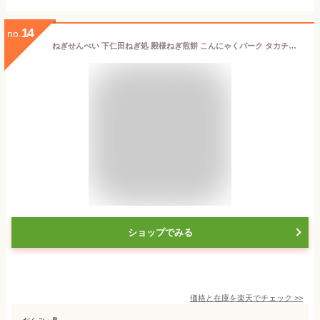
14
no.
ねぎせんべい 下仁田ねぎ処 殿様ねぎ煎餅 こんにゃくパーク タカチホ 赤城銘販 お菓子 煎餅 せんべい 下仁田ネギ 詰め合わせ ヨコオデイリーフーズ (27枚*1箱入)
ショップでみる
価格と在庫を
楽天
でチェック
>>