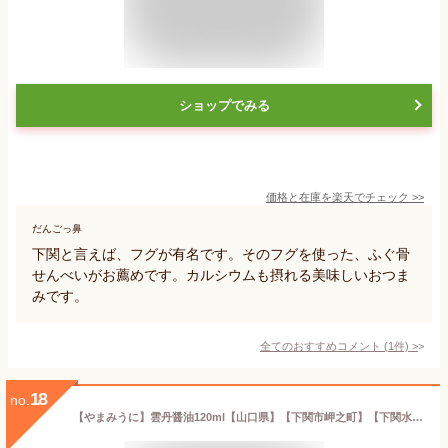
ショップでみる
価格と在庫を
楽天
でチェック
>>
だんごっ鼻
下関と言えば、フグが有名です。そのフグを使った、ふぐ骨
せんべいがお薦めです。カルシウムも摂れる美味しいおつま
みです。
全てのおすすめコメント
(
1
件)
>
18
no.
【やまみうに】雲丹醤油120ml【山口県】【下関市岬之町】【下関水陸物産株式会社】【うに醤油】【ウニ醤油】