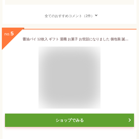
全てのおすすめコメント（2件）
5
no.
醤油パイ 12枚入 ギフト 退職 お菓子 お世話になりました 個包装 誕生日 産休 おしゃれ 大量 プチギフト お礼 内祝い 異動 誕生日プレゼント 挨拶 よろしくお願いします スイーツ ありがとう 人気 結婚 お供え お供え物 法事 日持ち リーフパイ しょうゆパイ
ショップでみる