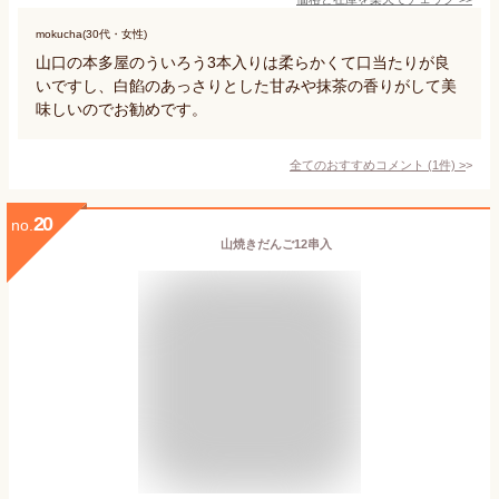
mokucha(30代・女性)
山口の本多屋のういろう3本入りは柔らかくて口当たりが良
いですし、白餡のあっさりとした甘みや抹茶の香りがして美
味しいのでお勧めです。
全てのおすすめコメント
(
1
件)
>
20
no.
山焼きだんご12串入