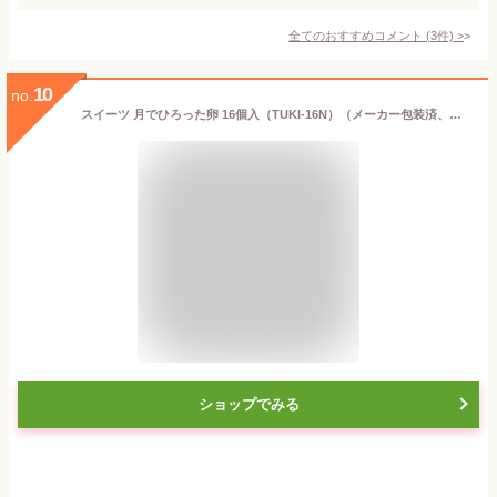
全てのおすすめコメント
(
3
件)
>
10
no.
スイーツ 月でひろった卵 16個入（TUKI-16N）（メーカー包装済、外のし） 写真入り メッセージカード無料 名入れ お供え 贈答品 JGS お返し 父の日ギフト
ショップでみる