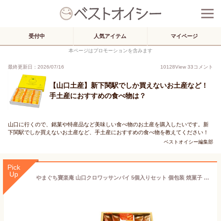
受付中
人気アイテム
マイページ
本ページはプロモーションを含みます
最終更新日：2026/07/16
10128
View
33
コメント
【山口土産】新下関駅でしか買えないお土産など！
手土産におすすめの食べ物は？
山口に行くので、銘菓や特産品など美味しい食べ物のお土産を購入したいです。新
下関駅でしか買えないお土産など、手土産におすすめの食べ物を教えてください！
ベストオイシー編集部
Pick
Up
やまぐち寶楽庵 山口クロワッサンパイ 5個入りセット 個包装 焼菓子 ギフト向け