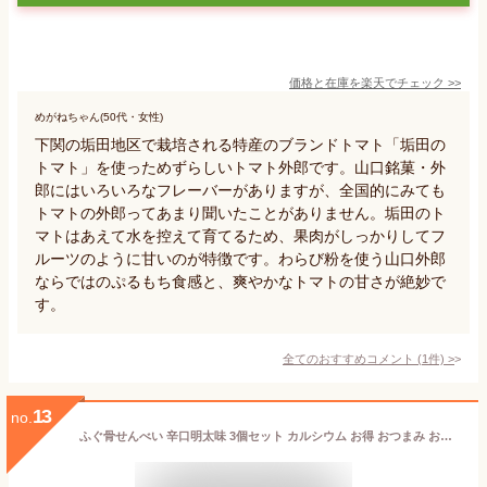
価格と在庫を
楽天
でチェック
>>
めがねちゃん(50代・女性)
下関の垢田地区で栽培される特産のブランドトマト「垢田の
トマト」を使っためずらしいトマト外郎です。山口銘菓・外
郎にはいろいろなフレーバーがありますが、全国的にみても
トマトの外郎ってあまり聞いたことがありません。垢田のト
マトはあえて水を控えて育てるため、果肉がしっかりしてフ
ルーツのように甘いのが特徴です。わらび粉を使う山口外郎
ならではのぷるもち食感と、爽やかなトマトの甘さが絶妙で
す。
全てのおすすめコメント
(
1
件)
>
13
no.
ふぐ骨せんべい 辛口明太味 3個セット カルシウム お得 おつまみ おやつ 骨せんべい ふぐ 下関 菓子 お土産 送料無料