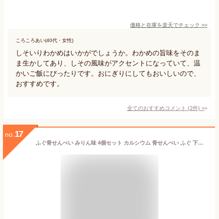
価格と在庫を
楽天
でチェック
>>
ころころあい(40代・女性)
しそいりわかめはいかがでしょうか。わかめの旨味をそのま
ま生かしてあり、しその風味がアクセントになっていて、温
かいご飯にぴったりです。おにぎりにしてもおいしいので、
おすすめです。
全てのおすすめコメント
(
2
件)
>
17
no.
ふぐ骨せんべい みりん味 4個セット カルシウム 骨せんべい ふぐ 下関 おつまみ おやつ お土産 送料無料