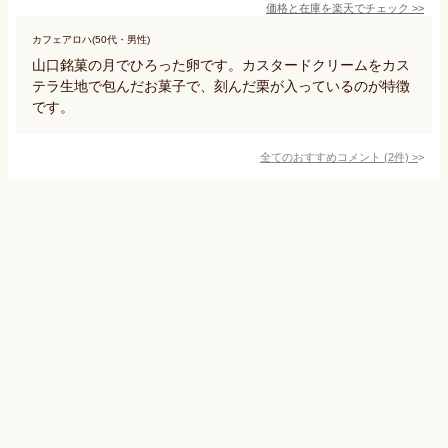
価格と在庫を
楽天
でチェック
>>
カフェアロハ(50代・男性)
山口銘菓の月でひろった卵です。カスタードクリームをカス
テラ生地で包んだお菓子で、刻んだ栗が入っているのが特徴
です。
全てのおすすめコメント
(
2
件)
>