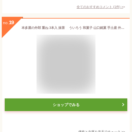
全てのおすすめコメント
(
1
件)
>
19
no.
本多屋の外郎 重ね 3本入 抹茶 ういろう 和菓子 山口銘菓 手土産 外郎 ギフト 贈答 贈り物 プレゼント 進物 御祝 父の日
ショップでみる
価格と在庫を
楽天
でチェック
>>