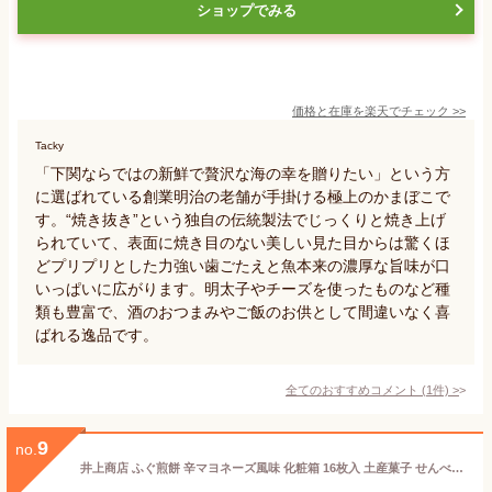
ショップでみる
価格と在庫を
楽天
でチェック
>>
Tacky
「下関ならではの新鮮で贅沢な海の幸を贈りたい」という方
に選ばれている創業明治の老舗が手掛ける極上のかまぼこで
す。“焼き抜き”という独自の伝統製法でじっくりと焼き上げ
られていて、表面に焼き目のない美しい見た目からは驚くほ
どプリプリとした力強い歯ごたえと魚本来の濃厚な旨味が口
いっぱいに広がります。明太子やチーズを使ったものなど種
類も豊富で、酒のおつまみやご飯のお供として間違いなく喜
ばれる逸品です。
全てのおすすめコメント
(
1
件)
>
9
no.
井上商店 ふぐ煎餅 辛マヨネーズ風味 化粧箱 16枚入 土産菓子 せんべい ふぐ煎餅 山口 お土産 山口銘菓