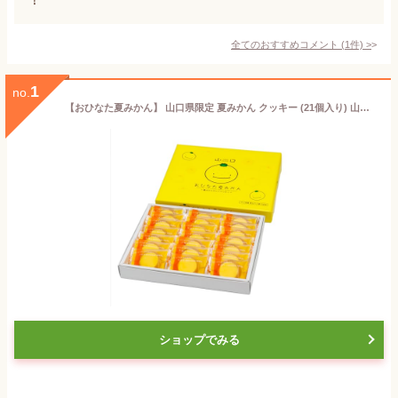
全てのおすすめコメント
(
1
件)
>
1
no.
【おひなた夏みかん】 山口県限定 夏みかん クッキー (21個入り) 山口県 萩の夏みかん タルトクッキー ギフト 個包装 お菓子 お土産 手土産 贈り物 お歳暮 お中元
ショップでみる