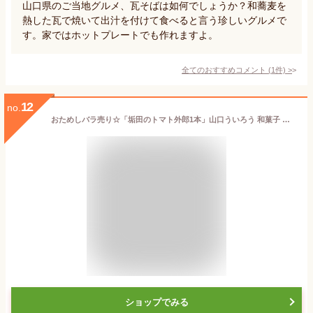
山口県のご当地グルメ、瓦そばは如何でしょうか？和蕎麦を
熱した瓦で焼いて出汁を付けて食べると言う珍しいグルメで
す。家ではホットプレートでも作れますよ。
全てのおすすめコメント
(
1
件)
>
12
no.
おためしバラ売り☆「垢田のトマト外郎1本」山口ういろう 和菓子 スイーツ 下関 個包装 お菓子 お供え お彼岸 敬老会 ういろう
ショップでみる