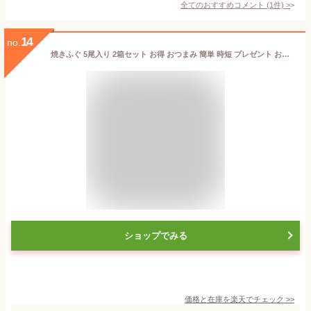
全てのおすすめコメント
(
1
件)
>
14
no.
焼きふぐ 5尾入り 2箱セット お得 おつまみ 簡単 時短 プレゼント お手軽 お土産 山口県 下関 フグ 河豚 骨まで食べられる カルシウム 送料無料
ショップでみる
価格と在庫を
楽天
でチェック
>>