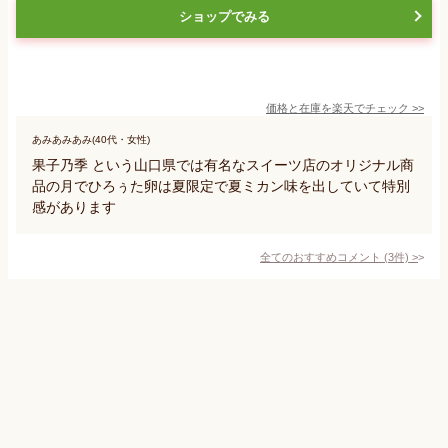
ショップでみる
価格と在庫を
楽天
でチェック
>>
あみあみあみ(40代・女性)
果子乃季 という山口県では有名なスイーツ店のオリジナル商
品の月でひろぅた卵は夏限定で夏ミカン味を出していて特別
感があります
全てのおすすめコメント
(
3
件)
>