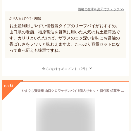
価格と在庫を
楽天
でチェック
>>
かりんちょ(50代・男性)
お土産利用しやすい個包装タイプのリーフパイがおすすめ。
山口県の老舗、福原醤油を贅沢に用いた人気のお土産商品で
す。カリリといただけば、ザラメのコク深い甘味にお醤油の
香ばしさをフワリと味わえますよ。たっぷり容量セットにな
って食べ応えも抜群ですね。
全てのおすすめコメント（2件）
6
no.
やまぐち寶楽庵 山口クロワッサンパイ 5個入りセット 個包装 焼菓子 ギフト向け