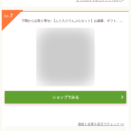
7
no.
下関からお取り寄せ♪【ふぐ入りてんぷらセット】お歳暮、ギフト、贈り物、酒の肴、自分用、快気祝い、名物、手土産、ご褒美、食品、海産物、山口、下関、唐戸市場、市村蒲鉾、かまぼこ、ふくちくわ、白波ちくわ
ショップでみる
価格と在庫を
楽天
でチェック
>>