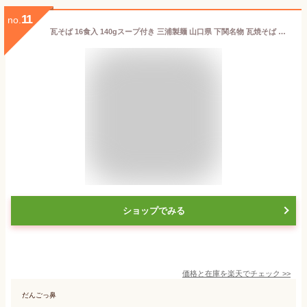
11
no.
瓦そば 16食入 140gスープ付き 三浦製麺 山口県 下関名物 瓦焼そば 瓦蕎麦 かわらそば 茶そば 山口 名物 特産品 B級グルメ 美味しい 人気 お取り寄せ 抹茶 お茶 蒸し麺 焼きそば やきそば 麺 セット
ショップでみる
価格と在庫を
楽天
でチェック
>>
だんごっ鼻