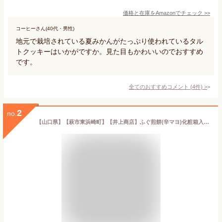
価格と在庫を
Amazon
でチェック
>>
コーヒーさん(40代・男性)
地元で栽培されている夏みかんがたっぷり使われているタル
トクッキーはいかがですか。見た目もかわいいのでおすすめ
です。
全てのおすすめコメント
(
4
件)
>
2
no.
【山口県】【萩市東浜崎町】【井上商店】ふぐ煎餅(辛マヨ)化粧箱入(10001027)