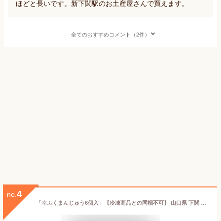
ほどと長いです。新下関駅のお土産屋さんで買えます。
全てのおすすめコメント（2件）
4
no.
「幸ふくまんじゅう6個入」【冷凍商品との同梱不可】 山口県 下関 おみやげ プチギフト 小分け 引菓子 引き出物 結婚式 ごあいさつ 厄祝い お菓子 食べ物 食品 退職 帰省土産 内祝い お返し お供え 個包装 1000円 縁起 父の日 お中元 御中元