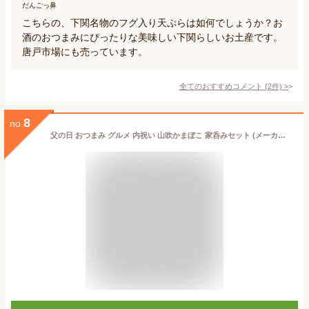
だんごっ鼻
こちらの、下関名物のフグ入り天ぷらは如何でしょうか？お
酒のおつまみにぴったりな美味しい下関らしいお土産です。
唐戸市場にも売っています。
全てのおすすめコメント
(
2
件)
>
8
no.
父の日 おつまみ グルメ 内祝い 山吹かまぼこ 家呑みセット (メーカー直送)(のし・包装紙・メッセージカード不可)(冷蔵便) 蒲鉾 かまぼこ 竹輪 ちくわ 天ぷら てんぷら ちんぴら ワイン専用かまぼこ じんだ煮 家飲み JGS 送料無料 父の日ギフト