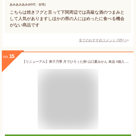
あみあみあみ(40代・女性)
こちらは焼きフグと言って下関周辺では高級な酒のつまみと
して人気がありますしほかの県の人にはめったに食べる機会
がない商品です
全てのおすすめコメント
(
3
件)
>
15
no.
【リニューアル】果子乃季 月でひろぅた卵 山口夏みかん 単品 4個入 6個入 8個入 お土産 和菓子 山口 月でひろった卵 月卵 つきたま お取り寄せ グルメ 食品 ふくだるま 夏みかん みかん