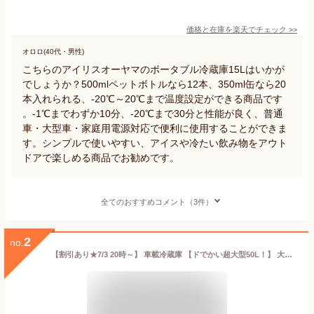
価格と在庫を
楽天
でチェック
>>
オロロ(40代・男性)
こちらのアイリスオーヤマのポータブル冷蔵庫15Lはいかが
でしょうか？500mlペットボトルなら12本、350ml缶なら20
本入れられる、-20℃～20℃まで温度設定ができる商品です
。-1℃までわずか10分、-20℃まで30分と性能が良く、普通
車・大型車・家庭用電源対応で便利に使用することができま
す。シンプルで使いやすい、アイスや冷たい飲み物をアウト
ドアで楽しめる商品でお勧めです。
全てのおすすめコメント（3件）
2
no.
【割引あり★7/3 20時～】 車載冷蔵庫 【ドでかい超大型50L！】 大型 30～50L 軽自動車～大型トラックまで AC100V DC12V DC24V 対応 PSE規格品 1年保証サポート付き ポータブル冷蔵庫 車載 冷蔵庫 冷凍庫 車 クーラーボックス 30L 40L 50L アウトドア 【楽天1位】