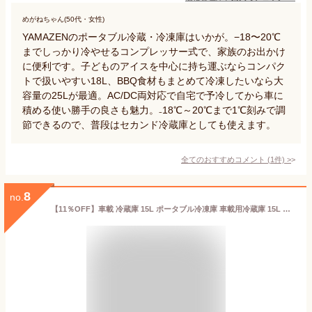
めがねちゃん(50代・女性)
YAMAZENのポータブル冷蔵・冷凍庫はいかが。−18〜20℃
までしっかり冷やせるコンプレッサー式で、家族のお出かけ
に便利です。子どものアイスを中心に持ち運ぶならコンパク
トで扱いやすい18L、BBQ食材もまとめて冷凍したいなら大
容量の25Lが最適。AC/DC両対応で自宅で予冷してから車に
積める使い勝手の良さも魅力。₋18℃～20℃まで1℃刻みで調
節できるので、普段はセカンド冷蔵庫としても使えます。
全てのおすすめコメント
(
1
件)
>
8
no.
【11％OFF】車載 冷蔵庫 15L ポータブル冷凍庫 車載用冷蔵庫 15L 冷凍庫 冷蔵冷凍庫 車 車内 車載対応冷蔵冷凍庫 PCR-15U 車載冷凍 BBQ アウトドア レジャー キャンプ 車中泊 ポータブル カーキ ブラック グレー[2607SO]