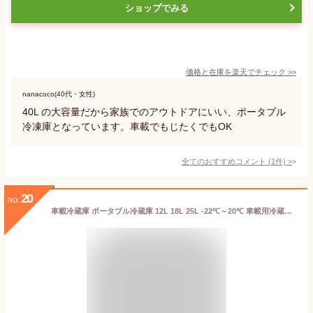
ショップでみる
価格と在庫を
楽天
でチェック
>>
nanacoco(40代・女性)
40L の大容量だから家族でのアウトドアにいい、ポータブル
冷凍庫となっています。車載でもじたくでもOK
全てのおすすめコメント
(
1
件)
>
20
no.
車載冷蔵庫 ポータブル冷蔵庫 12L 18L 25L -22℃～20℃ 車載用冷蔵庫 バッテリー内蔵可能 AC/DC電源対応 ACアダプター付 DCアダプター付 冷蔵庫 急速冷凍 省エネ 静音 コンパクト 家庭用 大容量 車中泊 釣り キャンプ 1年保証