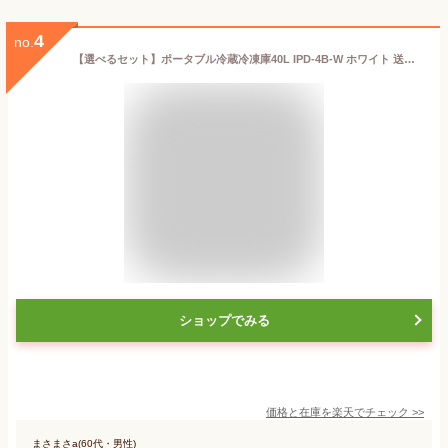
4
no.
【選べるセット】ポータブル冷蔵冷凍庫40L IPD-4B-W ホワイト 送料無料 ポータブル冷蔵庫 ポータブル冷凍庫 ポータブル冷凍冷蔵庫 車載冷蔵庫 40L ポータブル 冷蔵庫 冷凍庫 アウトドア キャンプ クーラーボックス アイリスオーヤマ[安心延長保証対象]【iris_dl02】
ショップでみる
価格と在庫を
楽天
でチェック
>>
まさまさa(60代・男性)