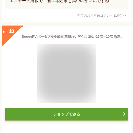
エコモード搭載で、省エネ効果も高いのがいいですね
全てのおすすめコメント
(
1
件)
>
10
no.
BougeRV ポータブル冷蔵庫 車載れいぞうこ 20L -22℃～10℃ 急速冷凍 【バッテリー内蔵可能・バッテリー別売】3WAY電源 DC12V/24V AC100V 車載冷蔵冷凍庫 クーラーボックス 電気式 車載 電動 車に乗せる 静音 大容量 省エネ 車載家庭両用 小型 AC・DCコード付き 車中泊 キャンプ アウトドア 災害時 CR Pro 20L (Small 20L ブラック)
ショップでみる