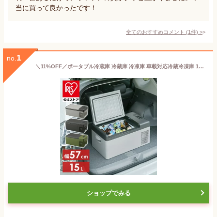
当に買って良かったです！
全てのおすすめコメント
(
1
件)
>
1
no.
＼11%OFF／ポータブル冷蔵庫 冷蔵庫 冷凍庫 車載対応冷蔵冷凍庫 15L PCR-15U 送料無料 車載冷凍冷蔵庫 冷蔵冷凍庫 車載 車中泊 ポータブル カーキ ブラック グレー
ショップでみる