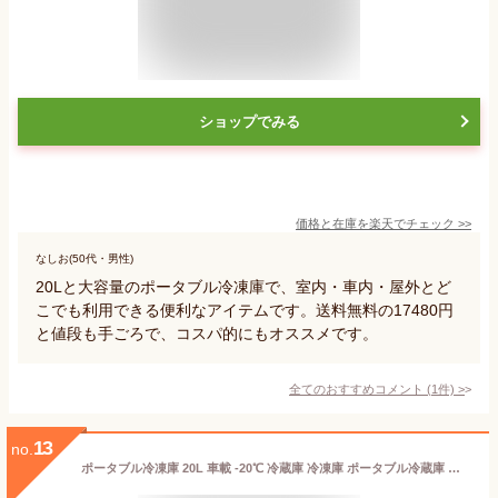
ショップでみる
価格と在庫を
楽天
でチェック
>>
なしお(50代・男性)
20Lと大容量のポータブル冷凍庫で、室内・車内・屋外とど
こでも利用できる便利なアイテムです。送料無料の17480円
と値段も手ごろで、コスパ的にもオススメです。
全てのおすすめコメント
(
1
件)
>
13
no.
ポータブル冷凍庫 20L 車載 -20℃ 冷蔵庫 冷凍庫 ポータブル冷蔵庫 冷蔵冷凍庫 保冷庫 コンセント シガー アイス 電源 キャンプ 保冷 室内 屋外 アウトドア 送料無料 ###冷凍冷蔵庫ZBD-20###