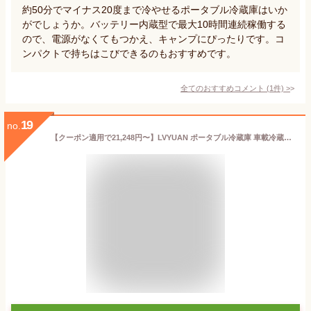
約50分でマイナス20度まで冷やせるポータブル冷蔵庫はいか
がでしょうか。バッテリー内蔵型で最大10時間連続稼働する
ので、電源がなくてもつかえ、キャンプにぴったりです。コ
ンパクトで持ちはこびできるのもおすすめです。
全てのおすすめコメント
(
1
件)
>
19
no.
【クーポン適用で21,248円〜】LVYUAN ポータブル冷蔵庫 車載冷蔵庫 40L 大容量ポータブル 冷凍庫 -20℃〜20℃ 省エネ 急速冷凍 車載家庭両用 低電圧保護 AC・DCコード付き DC12V/24V AC100V コンプレッサー式 静音 車中泊 キャンプ アウトドア 1年保証