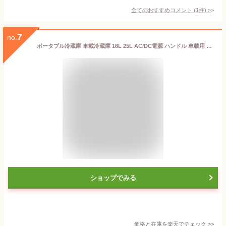
全てのおすすめコメント
(
1
件)
>
7
no.
ポータブル冷蔵庫 車載冷蔵庫 18L 25L AC/DC電源 ハンドル 車載用 冷凍冷蔵庫 -18〜20度 コンプレッサー式 YFR-AC18H(H) YFR-AC252(H) ミニ冷蔵庫 小型冷蔵庫 車中泊 大容量 キャンプ セカンド冷蔵庫 アウトドア 節電 山善 YAMAZEN 【送料無料】
ショップでみる
価格と在庫を
楽天
でチェック
>>