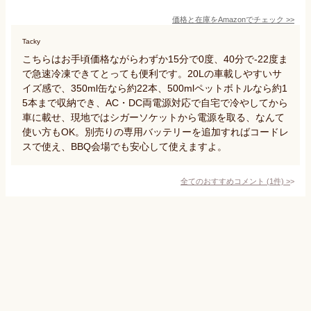
価格と在庫を
Amazon
でチェック
>>
Tacky
こちらはお手頃価格ながらわずか15分で0度、40分で-22度ま
で急速冷凍できてとっても便利です。20Lの車載しやすいサ
イズ感で、350ml缶なら約22本、500mlペットボトルなら約1
5本まで収納でき、AC・DC両電源対応で自宅で冷やしてから
車に載せ、現地ではシガーソケットから電源を取る、なんて
使い方もOK。別売りの専用バッテリーを追加すればコードレ
スで使え、BBQ会場でも安心して使えますよ。
全てのおすすめコメント
(
1
件)
>