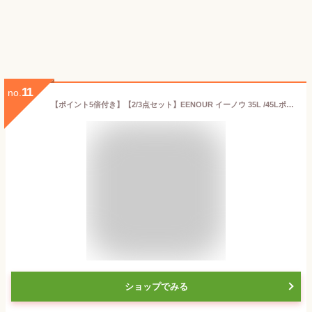
11
no.
【ポイント5倍付き】【2/3点セット】EENOUR イーノウ 35L /45Lポータブル冷蔵庫 バッテリー付き 車載冷蔵庫 セカンド 冷蔵庫 冷凍庫 カンド冷凍庫 冷蔵庫 車載 冷凍庫 車載 クーラーボックス 車 小型冷蔵庫 持ち運び 冷蔵庫 アウトドア キャンプ 車中泊 1人暮らし DB01
ショップでみる