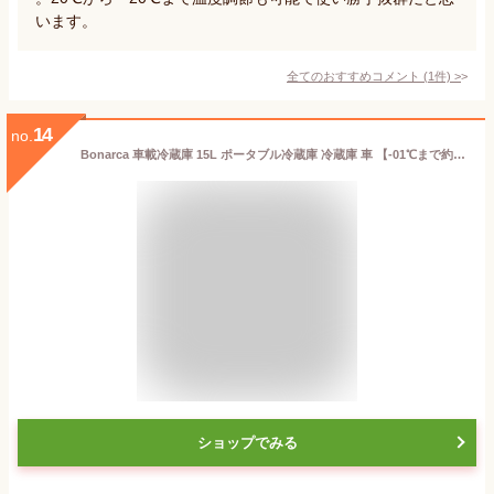
います。
全てのおすすめコメント
(
1
件)
>
14
no.
Bonarca 車載冷蔵庫 15L ポータブル冷蔵庫 冷蔵庫 車 【-01℃まで約6分/低電圧保護】 コンプレッサー式 AC100V DC12V/24V対応 冷蔵冷凍庫 冷凍庫 ポータブル 小型 車中泊 持ち運び クーラーボックス FCR-A01BK ホワイト
ショップでみる