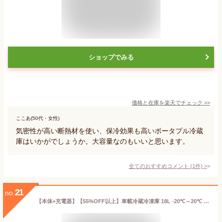
ショップでみる
価格と在庫を
楽天
でチェック
>>
ここあ(50代・女性)
気密性が高い断熱材を使い、保冷効果も高いポータプル冷蔵
庫はいかがでしょうか。大容量なのもいいと思います。
全てのおすすめコメント
(
1
件)
>
21
no.
【本体+充電器】【55%OFF以上】車載冷蔵冷凍庫 18L -20℃～20℃ 急速冷凍 2WAY電源対応 DC12V24V/AC100V 車載家庭両用 静音 ポータブル冷蔵庫 取扱説明書付き