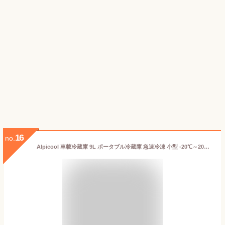
16
no.
Alpicool 車載冷蔵庫 9L ポータブル冷蔵庫 急速冷凍 小型 -20℃～20℃ 45W省エネ 静音 3WAY電源対応 DC12V/24V AC100V 車載冷蔵冷凍庫 車載家庭両用 固定用穴付き トラック 車中泊 キャンプ アウトドア 現場 日本語説明書 NL9