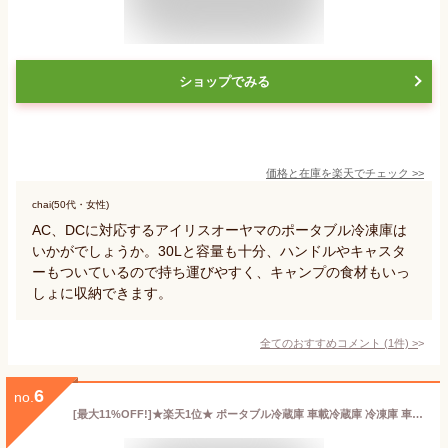
ショップでみる
価格と在庫を
楽天
でチェック
>>
chai(50代・女性)
AC、DCに対応するアイリスオーヤマのポータブル冷凍庫は
いかがでしょうか。30Lと容量も十分、ハンドルやキャスタ
ーもついているので持ち運びやすく、キャンプの食材もいっ
しょに収納できます。
全てのおすすめコメント
(
1
件)
>
6
no.
[最大11%OFF!]★楽天1位★ ポータブル冷蔵庫 車載冷蔵庫 冷凍庫 車載用冷蔵庫 15L -20℃〜20℃ USB給電可能 小型 12V 24V 車 冷蔵庫 車用 冷蔵 冷凍冷蔵庫 スピード冷却 クーラーボックス 防災 バーベキュー カーキ 黒 グレー PCR-15U [2607SO]