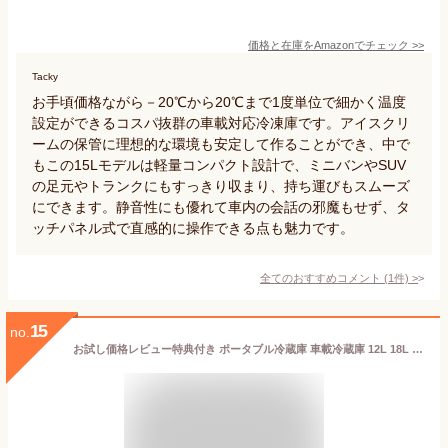
価格と在庫を
Amazon
でチェック
>>
Tacky
お手頃価格ながら－20℃から20℃まで1度単位で細かく温度
設定ができるコスパ抜群の車載対応冷凍庫です。アイスクリ
ームの保管に理想的な環境も安定して作ることができ、中で
もこの15Lモデルは軽量コンパクト設計で、ミニバンやSUV
の足元やトランクにもすっきり収まり、持ち運びもスムーズ
にできます。静音性にも優れて車内の会話の邪魔もせず、タ
ッチパネル式で直感的に操作できる点も魅力です。
全てのおすすめコメント
(
1
件)
>
15
no.
お試し価格レビュー特典付き ポータブル冷蔵庫 車載冷蔵庫 12L 18L バッテリー対応 ポータブル冷凍庫 トラック 冷蔵庫 車載用冷蔵庫 冷蔵冷凍庫ポータブル -20℃ DC12V/24V AC100V 静音 家庭用コンセント 車中泊 クーラーボックス アウトドア キャンプ 停電 地震対策