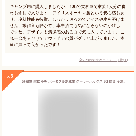
キャンプ用に購入しましたが、40Lの大容量で家族4人分の食
材も余裕で入ります！アイリスオーヤマ製という安心感もあ
り、冷却性能も抜群。しっかり凍るのでアイスや氷も溶けま
せん。動作音も静かで、車中泊でも気にならないのが嬉しい
ですね。デザインも清潔感のある白で気に入っています。こ
れ一台あるだけでアウトドアの質がグッと上がりました。本
当に買って良かったです！
全てのおすすめコメント
(
1
件)
>
5
no.
冷蔵庫 車載 小型 ポータブル冷蔵庫 クーラーボックス 30l 防災 冷凍庫 スリム 上開き ポータブル電源 コンパクト 大容量 トラック 車用 車中泊 アウトドア キャンプ バーベキュー 保冷庫 家庭用 IPD-3A-B2 アイリスオーヤマ * [2607SO]