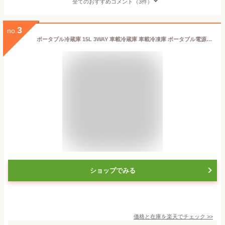
全てのおすすめコメント（3件）
3
no.
ポータブル冷蔵庫 15L 3WAY 車載冷蔵庫 車載冷凍庫 ポータブル電源 車載対応冷蔵冷凍庫 小型 冷凍冷蔵庫 冷蔵庫 冷凍庫 サブ冷蔵庫 車載 車載用 ミニ 操作パネル アウトドア キャンプ ドライブ BBQ 車中泊 車 カーキ ブラック グレー PCR-15U [2607SO]
ショップでみる
価格と在庫を
楽天
でチェック
>>