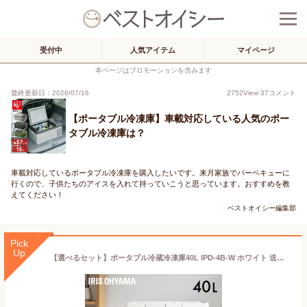
受付中
人気アイテム
マイページ
本ページはプロモーションを含みます
最終更新日：2026/07/16
2752
View
37
コメント
【ポータブル冷凍庫】車載対応している人気のポー
タブル冷凍庫は？
車載対応しているポータブル冷凍庫を購入したいです。来月家族でバーベキューに
行くので、子供たちのアイスを入れて持っていこうと思っています。おすすめを教
えてください！
ベストオイシー編集部
Pick
Up
【選べるセット】ポータブル冷蔵冷凍庫40L IPD-4B-W ホワイト 送料無料 ポータブル冷蔵庫 ポータブル冷凍庫 ポータブル冷凍冷蔵庫 車載冷蔵庫 40L ポータブル 冷蔵庫 冷凍庫 アウトドア キャンプ クーラーボックス アイリスオーヤマ[安心延長保証対象]【iris_dl02】