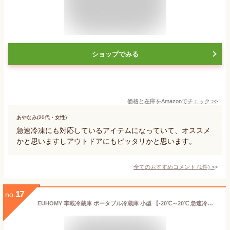
ショップでみる
価格と在庫を
Amazon
でチェック
>>
あやなみ(20代・女性)
急速冷凍にも対応しているアイテムになっていて、オススメ
かと思いますしアウトドアにもピッタリかと思います。
全てのおすすめコメント
(
1
件)
>
17
no.
EUHOMY 車載冷蔵庫 ポータブル冷蔵庫 小型 【-20℃～20℃ 急速冷凍】 18L 持ち運び 3WAY 電気式 車載 電動 車に乗せる キャンプ 車載家庭両用 静音 低電圧保護 DC12V/24V AC100V コンプレッサー式 車中泊 トラック 釣り 災害時 一人暮らしに大活躍 日本語説明書 18L 【PSE規格品】