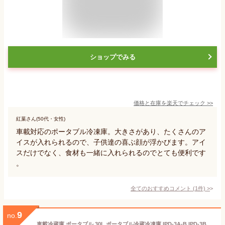
ショップでみる
価格と在庫を
楽天
でチェック
>>
紅葉さん(50代・女性)
車載対応のポータブル冷凍庫。大きさがあり、たくさんのア
イスが入れられるので、子供達の喜ぶ顔が浮かびます。アイ
スだけでなく、食材も一緒に入れられるのでとても便利です
。
全てのおすすめコメント
(
1
件)
>
9
no.
車載冷蔵庫 ポータブル 30L ポータブル冷蔵冷凍庫 IPD-3A-B IPD-3B-W ポータブル冷蔵庫 送料無料 冷蔵庫 冷凍庫 アウトドア キャンプ バーベキュー BBQ 大容量 アイリスオーヤマ[安心延長保証対象]