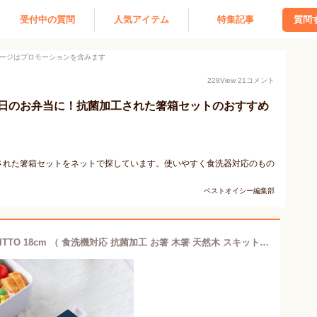
受付中の質問
人気アイテム
特集記事
質問
ージはプロモーションを含みます
228
View
21
コメント
日のお弁当に！抗菌加工された箸箱セットのおすすめ
された箸箱セットをネットで探しています。使いやすく食洗器対応のもの
。
ベストオイシー編集部
箸 箸箱 セット カトラリーセット SUKITTO 18cm （ 食洗機対応 抗菌加工 お箸 木箸 天然木 スキット 食洗機OK 箸＆箸箱セット お弁当 弁当 持ち運び お弁当用 携帯用 おしゃれ 大人 ） 【39ショップ】