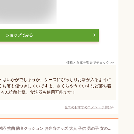
ショップでみる
価格と在庫を
楽天
でチェック
>>
トはいかがでしょうか。ケースにぴっちりお箸が入るように
くお箸も傷つきにくいですよ。さくらやうぐいすなど落ち着
ちろん抗菌仕様。食洗器も使用可能です！
全てのおすすめコメント
(
1
件)
>
箸入れ カトラリー お箸セット 食洗器対応 抗菌 防音クッション お弁当グッズ 大人 子供 男の子 女の子 シンプル スケーター 抗菌音の鳴らない箸箱セット ミッドナイトブルー ABC45AG