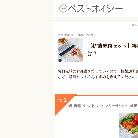
本ペ
最終更新日：2026/07/09
【抗菌箸箱セット】毎
は？
毎日職場にお弁当を持っていくので、抗菌加工
など、箸箱セットのおすすめを教えてください
1
no.