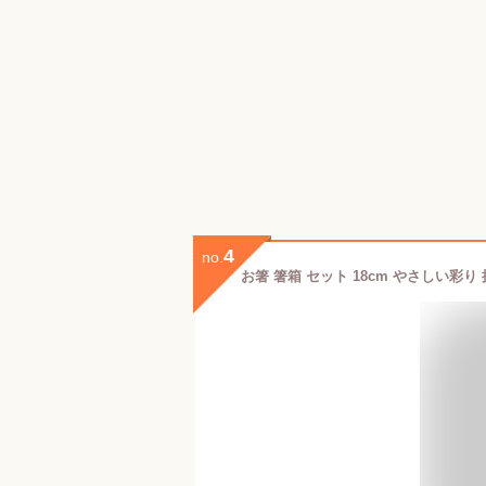
4
no.