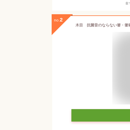
全
2
no.
木目 抗菌音のならない箸・箸箱セット