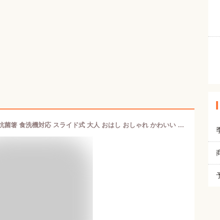
お箸 箸箱 セット 18cm やさしい彩り 抗菌箸 食洗機対応 スライド式 大人 おはし おしゃれ かわいい 箸 はし箱 お箸ケース 携帯用 お弁当箱用 和モダン シンプル 木製箸 日本の伝統色 にっぽん伝統色 日本製 山中漆器