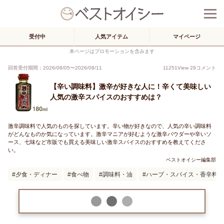
受付中
人気アイテム
マイページ
本ページはプロモーションを含みます
回答受付期間：
2026/08/05
〜
2026/08/11
11251
View
29
コメント
【辛い調味料】激辛が好きな人に！辛くて美味しい
人気の激辛スパイスのおすすめは？
激辛調味料で人気のものを探しています。辛い物が好きなので、人気の辛い調味料
がどんなものか気になっています。激辛マニアが好むような激辛パウダーや辛いソ
ース、七味など市販でも買える美味しい激辛スパイスのおすすめを教えてくださ
い。
ベストオイシー編集部
夕食・ディナー
食べ物
調味料・油
ハーブ・スパイス・香辛料