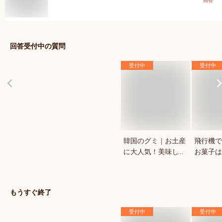
回答
回答受付中の質問
受付中
受付中
韓国のグミ｜お土産
飛行機で
に大人気！美味しい
お菓子は
おすすめは？
ち込み・
など人気
ランキン
もうすぐ終了
受付中
受付中