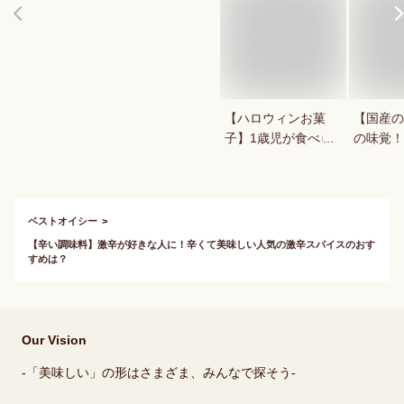
【ハロウィンお菓
【国産の
子】1歳児が食べら
の味覚！
れる！ハロウィン用
できる美
お菓子のおすすめ
さんまを
は？
さい！
ベストオイシー
【辛い調味料】激辛が好きな人に！辛くて美味しい人気の激辛スパイスのおす
すめは？
Our Vision
-「美味しい」の形はさまざま、みんなで探そう-