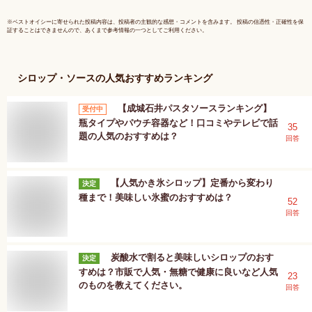
※
ベストオイシー
に寄せられた投稿内容は、投稿者の主観的な感想・コメントを含みます。 投稿の信憑性・正確性を保
証することはできませんので、あくまで参考情報の一つとしてご利用ください。
シロップ・ソース
の人気おすすめランキング
【成城石井パスタソースランキング】
受付中
瓶タイプやパウチ容器など！口コミやテレビで話
35
題の人気のおすすめは？
回答
【人気かき氷シロップ】定番から変わり
決定
種まで！美味しい氷蜜のおすすめは？
52
回答
炭酸水で割ると美味しいシロップのおす
決定
すめは？市販で人気・無糖で健康に良いなど人気
23
のものを教えてください。
回答