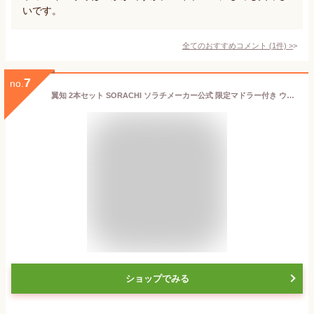
いです。
全てのおすすめコメント
(
1
件)
>
7
no.
翼知 2本セット SORACHI ソラチメーカー公式 限定マドラー付き ウイスキー 500ml 檜 ヒノキ樽 国産ウイスキー ブレンデッド 箱入りWORLD WHISKIES AWARDS 2024 ブレンデッド部門 銀賞受賞【ギフト プレゼント 誕生日祝い 還暦祝い 高級ウイスキー ジャパニーズウイスキー】
ショップでみる