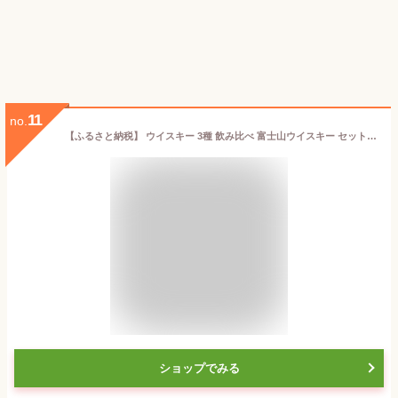
11
no.
【ふるさと納税】 ウイスキー 3種 飲み比べ 富士山ウイスキー セット 700ml 3本 [サン.フーズ 山梨県 韮崎市 20745407] 定期便 モルト お酒 酒 洋酒 ウヰスキー ウィスキー 40% 37％ ハイボール アルコール ロック ハイボール 水割り 家飲み お酒 酒 ギフト 贈答
ショップでみる