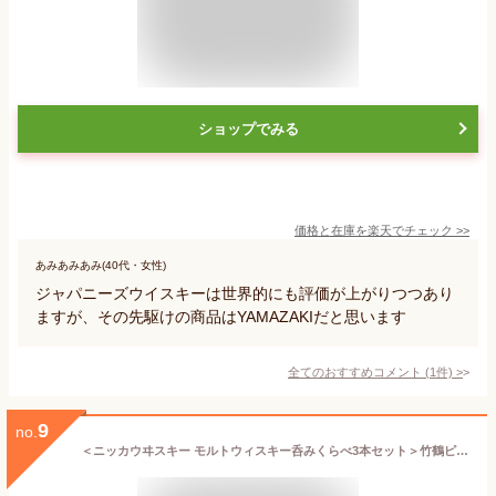
ショップでみる
価格と在庫を
楽天
でチェック
>>
あみあみあみ(40代・女性)
ジャパニーズウイスキーは世界的にも評価が上がりつつあり
ますが、その先駆けの商品はYAMAZAKIだと思います
全てのおすすめコメント
(
1
件)
>
9
no.
＜ニッカウヰスキー モルトウィスキー呑みくらべ3本セット＞竹鶴ピュアモルト 700ml ALC43％ 、シングルモルト余市 700ml ALC45％ 、シングルモルト宮城峡 700ml ALC45％（マッサン、まっさん、のみくらべ、ジャパニーズウィスキー）