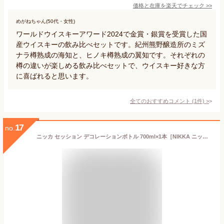
価格と在庫を
楽天
でチェック
>>
めがねちゃん(50代・女性)
ワールドウイスキーアワード2024で金賞・銀賞を受賞した国
産ウイスキーの飲み比べセットです。紀州熊野醸造所のミズ
ナラ樽熟成の海知と、ヒノキ樽熟成の翼知です。それぞれの
樽の違いが楽しめる飲み比べセットで、ウイスキー好きな方
に喜ばれると思います。
全てのおすすめコメント
(
1
件)
>
17
no.
ニッカ セッション デコレーションボトル 700ml×1本［NIKKA ニッカ ウィスキー ブレンデッド オリジナル ハードボトル セレブ パーティー ギフト プレゼント トゲトゲ ドリアン トゲセッション] トゲマンド トゲモエ トゲコーラ デコボトル[送料無料]