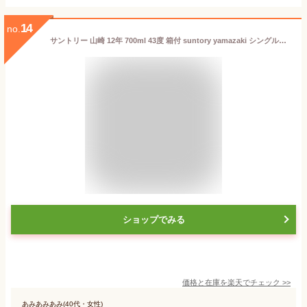
14
no.
サントリー 山崎 12年 700ml 43度 箱付 suntory yamazaki シングルモルト 国産ウイスキー ジャパニーズウイスキー SingleMalt Japanese Whisky ※おひとり様1ヶ月に1本限り kawahc
ショップでみる
価格と在庫を
楽天
でチェック
>>
あみあみあみ(40代・女性)