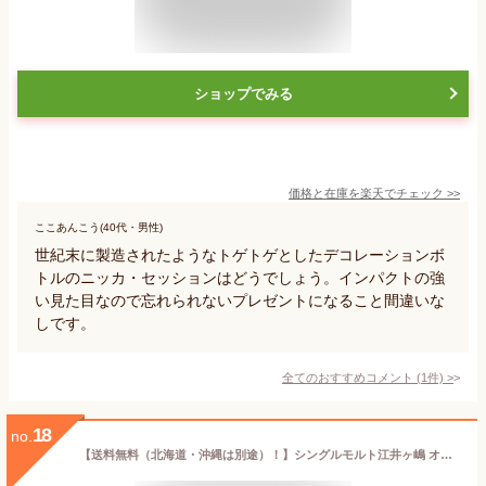
ショップでみる
価格と在庫を
楽天
でチェック
>>
ここあんこう(40代・男性)
世紀末に製造されたようなトゲトゲとしたデコレーションボ
トルのニッカ・セッションはどうでしょう。インパクトの強
い見た目なので忘れられないプレゼントになること間違いな
しです。
全てのおすすめコメント
(
1
件)
>
18
no.
【送料無料（北海道・沖縄は別途）！】シングルモルト江井ヶ嶋 オールドシェリーバット12年 2021年 59° 500ml /ウイスキー 国産ウイスキー 日本ウイスキー えいがしま ジャパニーズウイスキー