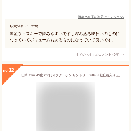
価格と在庫を
楽天
でチェック
>>
あやなみ(20代・女性)
国産ウィスキーで飲みやすいですし深みある味わいのものに
なっていてボリュームもあるものになっていて良いです。
全てのおすすめコメント
(
3
件)
>
12
no.
山崎 12年 43度 200円オフクーポン サントリー 700ml 化粧箱入り 正規品 新品 山崎12年 43度 シングルモルト ウイスキー ウィスキー お歳暮 のし包装無料 御中元 お中元 敬老の日 自社出荷 クーポン詳細は商品説明バナーより