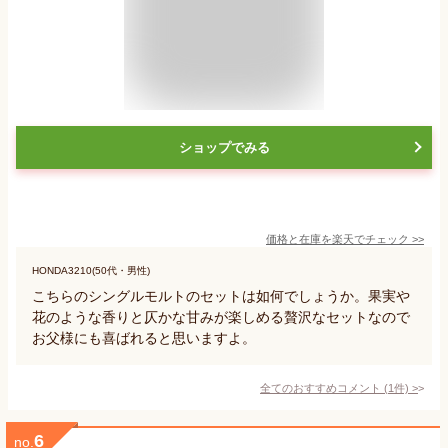
ショップでみる
価格と在庫を
楽天
でチェック
>>
HONDA3210(50代・男性)
こちらのシングルモルトのセットは如何でしょうか。果実や
花のような香りと仄かな甘みが楽しめる贅沢なセットなので
お父様にも喜ばれると思いますよ。
全てのおすすめコメント
(
1
件)
>
6
no.