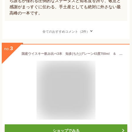
ら誰もが憧れる圧倒的なステータスと知名度を誇り、敬意と
感謝がまっすぐに伝わる、手土産としても絶対に外さない最
高峰の一本です。
全てのおすすめコメント（2件）
3
no.
国産ウイスキー飲み比べ3本 知多(ちた)グレーン43度700ml ＆ シングルモルト宮城峡45度700ml、シングルモルト余市45度700ml
ショップでみる