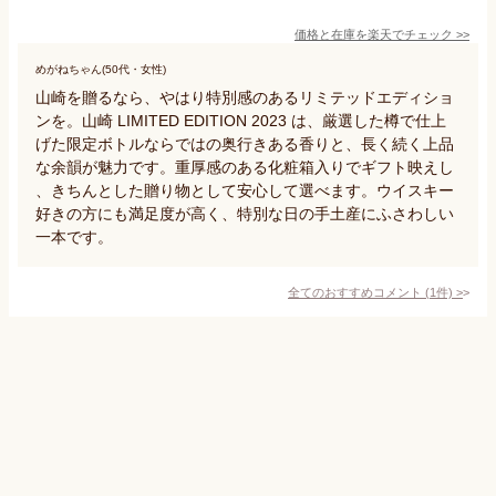
価格と在庫を
楽天
でチェック
>>
めがねちゃん(50代・女性)
山崎を贈るなら、やはり特別感のあるリミテッドエディショ
ンを。山崎 LIMITED EDITION 2023 は、厳選した樽で仕上
げた限定ボトルならではの奥行きある香りと、長く続く上品
な余韻が魅力です。重厚感のある化粧箱入りでギフト映えし
、きちんとした贈り物として安心して選べます。ウイスキー
好きの方にも満足度が高く、特別な日の手土産にふさわしい
一本です。
全てのおすすめコメント
(
1
件)
>