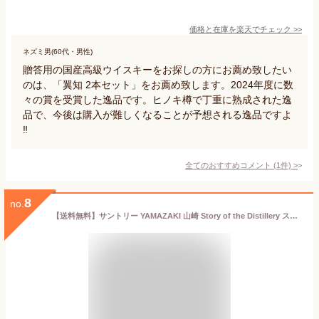
価格と在庫を
楽天
でチェック
>>
ネズミ男(60代・男性)
贈答用の国産高級ウイスキーをお探しの方にお薦め致したい
のは、「翼知 2本セット」をお薦め致します。2024年度に数
々の賞を受賞した逸品です。ヒノキ樽で丁重に熟成された逸
品で、今後は購入が難しくなることが予想される逸品ですよ
‼️
全てのおすすめコメント
(
1
件)
>
8
no.
【送料無料】サントリー YAMAZAKI 山崎 Story of the Distillery ストーリー・オブ・ザ・ディスティラリー 2025 箱 高級 ジャパニーズウイスキー ギフト プレゼント 人気 正月 母の日 父の日 お中元 お歳暮 クリスマス 誕生日 ※酒販免許が無い場合は愛知県限定になります