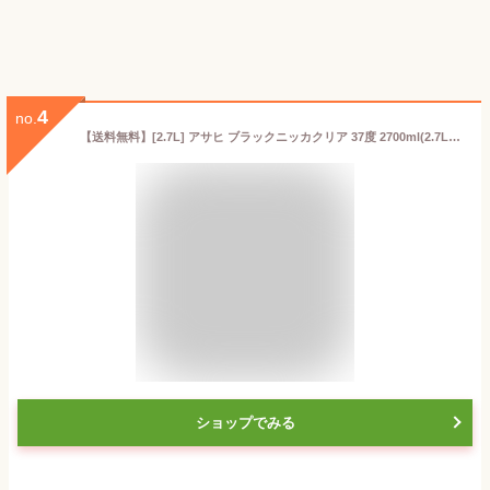
4
no.
【送料無料】[2.7L] アサヒ ブラックニッカクリア 37度 2700ml(2.7L)×6本 ※北海道・九州・沖縄県は送料無料対象外 ウイスキー ジャパニーズウイスキー 国産ウイスキー Black NIKKA Clear 黒 [T.001.3597.1.SE]
ショップでみる