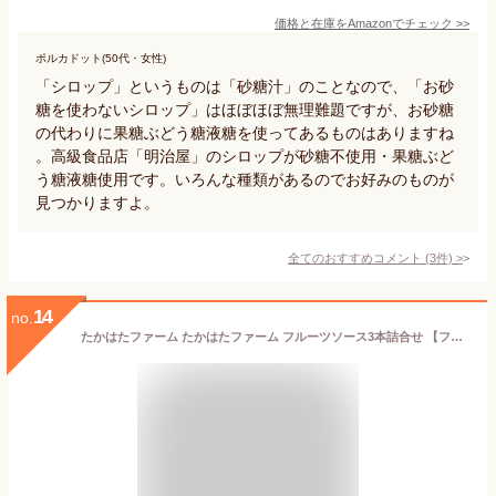
価格と在庫を
Amazon
でチェック
>>
ポルカドット(50代・女性)
「シロップ」というものは「砂糖汁」のことなので、「お砂
糖を使わないシロップ」はほぼほぼ無理難題ですが、お砂糖
の代わりに果糖ぶどう糖液糖を使ってあるものはありますね
。高級食品店「明治屋」のシロップが砂糖不使用・果糖ぶど
う糖液糖使用です。いろんな種類があるのでお好みのものが
見つかりますよ。
全てのおすすめコメント
(
3
件)
>
14
no.
たかはたファーム たかはたファーム フルーツソース3本詰合せ 【フルーツソース(いちご・グレープフルーツ&オレンジ・ブルーベリー)(各220g)×各1(C7208054) 取り寄せ商品