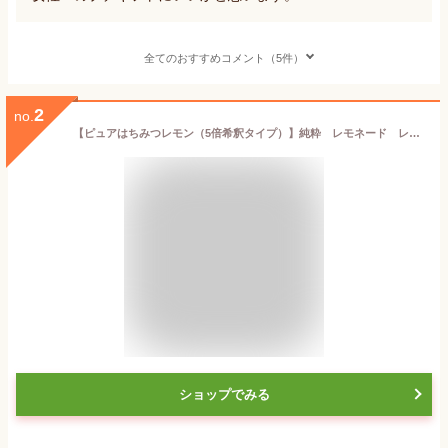
全てのおすすめコメント（5件）
2
no.
【ピュアはちみつレモン（5倍希釈タイプ）】純粋 レモネード レモンスカッシュ はちみつ カナダ 広島県産 レモン 果汁のみ ドリンク ハニー シロップ 白砂糖 保存料 着色料 不使用 クインビーガーデン 公式 かき氷 ソーダ 炭酸
ショップでみる