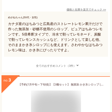
価格と在庫を
楽天
でチェック
>>
めがねちゃん(50代・女性)
カナダ産のはちみつと広島産のストレートレモン果汁だけで
作った無添加・砂糖不使用のシロップ、ピュアはちみつレモ
ンです。5倍希釈タイプで、冷水で割ってレモネード、炭酸
で割ってレモンスカッシュなど、ドリンクとして楽しむ他、
そのままかき氷シロップにも使えます。さわやかなはちみつ
レモン味は、かき氷にぴったりですよ。
全てのおすすめコメント（3件）
3
no.
【予約(7月中旬～下旬頃)】【3種セット】 無添加 かき氷シロップ (レモン/ブルーベリー/いちご) 各260g 信州自然王国 夏季限定