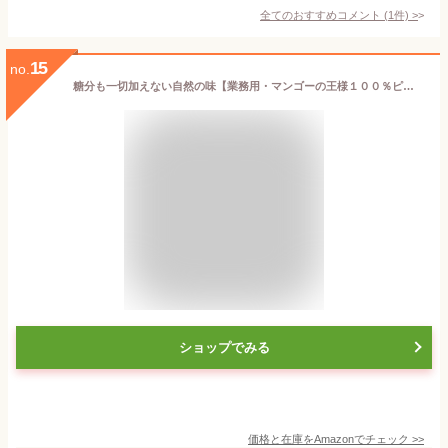
全てのおすすめコメント
(
1
件)
>
15
no.
糖分も一切加えない自然の味【業務用・マンゴーの王様１００％ピューレ（１Kg入り）常温保存タイプ】
ショップでみる
価格と在庫を
Amazon
でチェック
>>