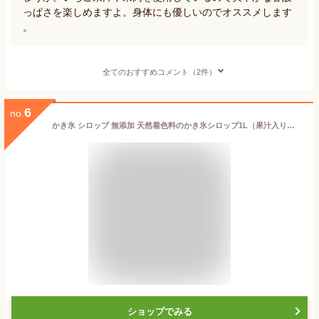
っぱさを楽しめますよ。身体にも優しいのでオススメします
。
全てのおすすめコメント（2件）
6
no.
かき氷 シロップ 無添加 天然着色料のかき氷シロップ1L（果汁入り・保存料不使用）業務用 桃 / マンゴー / 日向夏 / 苺 / メロン 果汁を30％以上使用 合成着色料や保存料不使用の自然派シロップ
ショップでみる