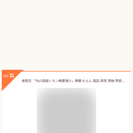
11
no.
春限定 『旬の国産レモン蜂蜜漬け』檸檬 れもん 瓶詰 果実 果物 季節限定 レモンティー 水割り サワー割 はちみつ漬け お取り寄せ スタッフいちおし アレンジ料理 食品 軽井沢ファーマーズギフト