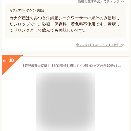
価格と在庫を
楽天
でチェック
>>
カフェアロハ(50代・男性)
カナダ産はちみつと沖縄産シークワーサーの果汁のみ使用し
たシロップです。砂糖・保存料・着色料不使用です。希釈し
てドリンクとして飲んでも美味しいです。
全てのおすすめコメント
(
1
件)
>
10
no.
【管理栄養士監修】【ゼロ塩梅】梅しずく 梅シロップ 果汁100%すっきり味 果汁100% 国産 無添加 梅ジュース ノンアルコール梅酒にも