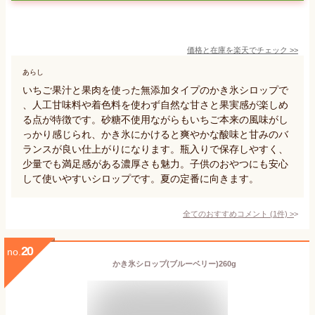
価格と在庫を
楽天
でチェック
>>
あらし
いちご果汁と果肉を使った無添加タイプのかき氷シロップで
、人工甘味料や着色料を使わず自然な甘さと果実感が楽しめ
る点が特徴です。砂糖不使用ながらもいちご本来の風味がし
っかり感じられ、かき氷にかけると爽やかな酸味と甘みのバ
ランスが良い仕上がりになります。瓶入りで保存しやすく、
少量でも満足感がある濃厚さも魅力。子供のおやつにも安心
して使いやすいシロップです。夏の定番に向きます。
全てのおすすめコメント
(
1
件)
>
20
no.
かき氷シロップ(ブルーベリー)260g