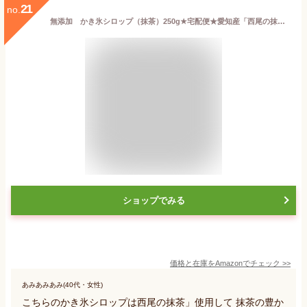
21
no.
無添加 かき氷シロップ（抹茶）250g★宅配便★愛知産「西尾の抹茶」使用 抹茶の豊かな香りとコク てんさい糖のやさしい甘み ・着色料・香料・酸化防止剤不使用
ショップでみる
価格と在庫を
Amazon
でチェック
>>
あみあみあみ(40代・女性)
こちらのかき氷シロップは西尾の抹茶」使用して 抹茶の豊か