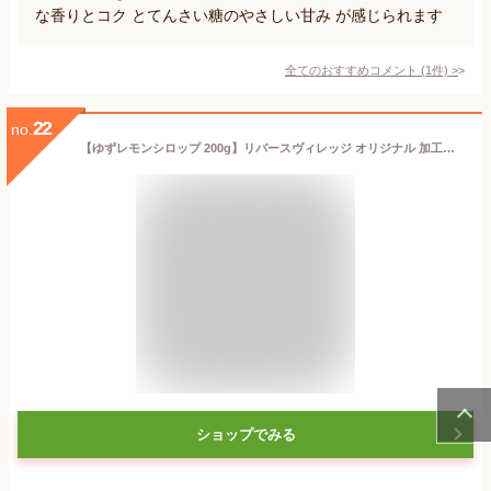
な香りとコク とてんさい糖のやさしい甘み が感じられます
全てのおすすめコメント
(
1
件)
>
22
no.
【ゆずレモンシロップ 200g】リバースヴィレッジ オリジナル 加工品 無添加 ゆず レモン シロップ 砂糖不使用 オールフルーツ お湯 炭酸
ショップでみる