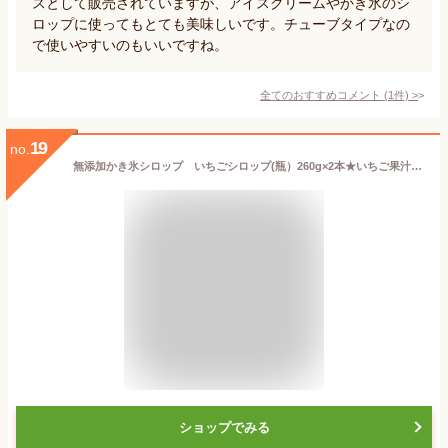
スとして販売されていますが、アイスクリームやかき氷のシ
ロップに使ってもとても美味しいです。チューブタイプなの
で使いやすいのもいいですね。
全てのおすすめコメント
(
1
件)
>
19
no.
無添加かき氷シロップ いちごシロップ(瓶）260g×2本★いちご果汁・果肉使用★着色料・香料・酸化防止剤不使用★送料無料・1個です。
ショップでみる