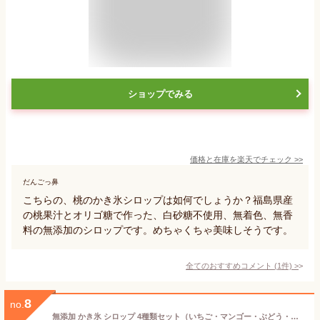
ショップでみる
価格と在庫を
楽天
でチェック
>>
だんごっ鼻
こちらの、桃のかき氷シロップは如何でしょうか？福島県産
の桃果汁とオリゴ糖で作った、白砂糖不使用、無着色、無香
料の無添加のシロップです。めちゃくちゃ美味しそうです。
全てのおすすめコメント
(
1
件)
>
8
no.
無添加 かき氷 シロップ 4種類セット（いちご・マンゴー・ぶどう・みかん） 180ml× 4本 フルーツバスケット 国産果汁使用 GOSオリジナル