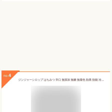
4
no.
ジンジャーシロップ はちみつ 辛口 無添加 無糖 無着色 効果 効能 冷え 対策 はちみつレモン 温活 国産 1本 240g 高知県産しょうが しょうがシロップ ジンジャーシロップ 生姜ドリンク 生姜 湯 シロップ 蜂蜜 ハチミツ しょうが