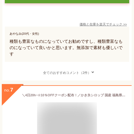
価格と在庫を
楽天
でチェック
>>
あやなみ(20代・女性)
種類も豊富なものになっていてお勧めですし、種類豊富なも
のになっていて良いかと思います。無添加で素材も優しいで
す
全てのおすすめコメント（2件）
7
no.
＼4日20h~☆10％OFFクーポン配布！／かき氷シロップ 国産 福島県産桃 白砂糖不使用 無着色 無香料 250g ~ 750g 国産ももとオリゴ糖で作った 製法にこだわった安心安全 純果 氷みつ モモシロップ 国産果物 カジュベース 高級 かき氷 シロップ ヨーグルトに 腸活