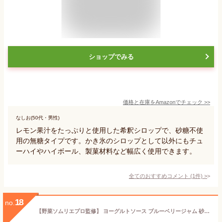
ショップでみる
価格と在庫を
Amazon
でチェック
>>
なしお(50代・男性)
レモン果汁をたっぷりと使用した希釈シロップで、砂糖不使
用の無糖タイプです。かき氷のシロップとして以外にもチュ
ーハイやハイボール、製菓材料など幅広く使用できます。
全てのおすすめコメント
(
1
件)
>
18
no.
【野菜ソムリエプロ監修】 ヨーグルトソース ブルーベリージャム 砂糖不使用 無添加 ブルベリーソース 低糖質ジャム オリゴ糖入り 国産 100g チューブ やさしい腸日和 (３袋セット)