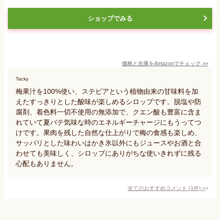
ショップでみる
価格と在庫を
Amazon
でチェック
>>
Tacky
梅果汁を100%使い、ステビアという植物由来の甘味料を加
えたすっきりとした酸味が楽しめるシロップです。脱塩や防
腐剤、着色料一切不使用の無添加で、クエン酸も豊富に含ま
れていて夏バテ気味な時のエネルギーチャージにもうってつ
けです。果肉を残した自然な仕上がりで梅の食感も楽しめ、
サッパリとした味わいはかき氷以外にもジュースやお酒と合
わせても美味しく、シロップにありがちな使いきれずに残る
心配もありません。
全てのおすすめコメント
(
1
件)
>