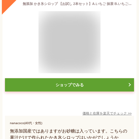
無添加 かき氷シロップ 【お試し 2本セット】A.いちご 抹茶 B.いちご レモン C.いちご ぶどう D.マンゴー パイン 1本 180mL かき氷およそ5杯分 国産砂糖 果汁 抹茶だけで作られた 安心 安全 美味しさ フルーツバスケット製
ショップでみる
価格と在庫を
楽天
でチェック
>>
nanacoco(40代・女性)
無添加国産ではありますがお砂糖は入っています。こちらの
果汁だけで作られたかき氷シロップはいかがでしょうか