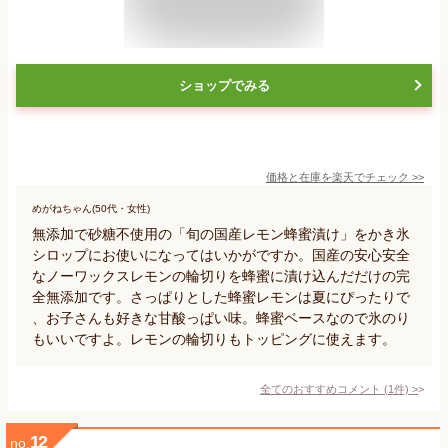
ショップでみる
価格と在庫を
楽天
でチェック
>>
めがねちゃん(50代・女性)
無添加で砂糖不使用の「旬の国産レモン蜂蜜漬け」をかき氷
シロップにお使いになってはいかがですか。国産の安心安全
なノーワックスレモンの輪切りを蜂蜜に漬け込んだだけの完
全無添加です。さっぱりとした蜂蜜レモンは夏にぴったりで
、お子さんも好きな甘酸っぱい味。蜂蜜ベースなので氷のり
もいいですよ。レモンの輪切りもトッピングに使えます。
全てのおすすめコメント
(
1
件)
>
12
no.