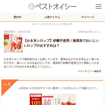
受付中
人気アイテム
マイページ
本ページはプロモーションを含みます
最終更新日：2026/07/26
7158
View
65
コメント
【かき氷シロップ】砂糖不使用！無添加でおいしい
シロップのおすすめは？
かき氷シロップで無添加のモノを探しています。夏休みなのでかき氷をよく食べる
のですが、体にいいものをあげたいです。無添加で砂糖不使用だけど美味しいかき
氷シロップのおすすめを教えてください。
ベストオイシー編集部
1
no.
＼4日20h~☆10％OFFクーポン配布！／かき氷シロップ 国産イチゴ 白砂糖不使用 無着色 無香料 250g ~ 750g 国産いちごとオリゴ糖 氷みつ いちごシロップ 製法にこだわった安心安全 純果いちご イチゴシロップ カジュベース 高級 かき氷シロップ ヨーグルトに 腸活