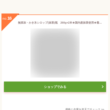
16
no.
無添加・かき氷シロップ(抹茶)瓶 260g×2本★国内産抹茶使用★着色料・香料・酸化防止剤不使用★送料無料・1個です。
ショップでみる
価格と在庫を
楽天
でチェック
>>