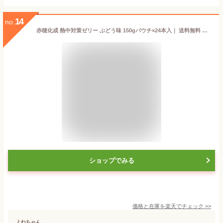
14
no.
赤穂化成 熱中対策ゼリー ぶどう味 150gパウチ×24本入｜ 送料無料 熱中症対策 ゼリー ゼリー飲料 塩分
ショップでみる
価格と在庫を
楽天
でチェック
>>
よねちゃん