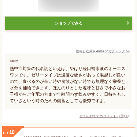
ショップでみる
価格と在庫を
Amazon
でチェック
>>
Tacky
熱中症対策の代名詞といえば、やはり経口補水液のオーエス
ワンです。ゼリータイプは適度な硬さがあって喉越しが良い
ので、食べるのが辛い時や食欲がない時でも無理なく栄養と
水分を補給できます。ほんのりとした塩味と甘さで小さなお
子様からご年配の方まで年齢問わず飲みやすく、日持ちもし
ていざという時のための備蓄としても優秀ですよ。
全てのおすすめコメント
(
1
件)
>
10
no.