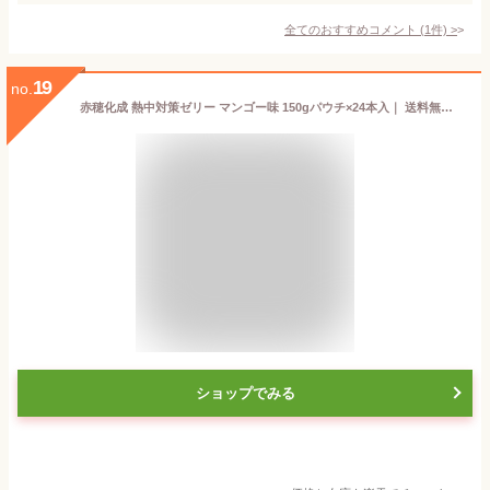
全てのおすすめコメント
(
1
件)
>
19
no.
赤穂化成 熱中対策ゼリー マンゴー味 150gパウチ×24本入｜ 送料無料 熱中症対策 ゼリー ゼリー飲料 塩分
ショップでみる