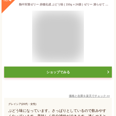
熱中対策ゼリー 赤穂化成 ぶどう味 ( 150g × 24袋 ) ゼリー 凍らせて シャーベット 熱中症 夏バテ 天塩 子供 幼児 小学生 中学生 高校生 大学生 大人 高齢者 塩分補給 水分補給 スポーツ 現場 野外 屋外 屋内 室内 夏 ゼリー飲料 国産 塩 塩分
ショップでみる
価格と在庫を
楽天
でチェック
>>
グレイシア(20代・女性)
ぶどう味になっています。さっぱりとしているので飲みやす
くなっています。美味しく塩分補給ができます。凍らせると