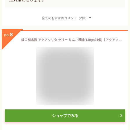
全てのおすすめコメント（2件）
8
no.
経口補水液 アクアソリタ ゼリー りんご風味(130g×24個)【アクアソリタ】[経口補水液 熱中症 電解質 水分補給]
ショップでみる