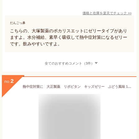
価格と在庫を
楽天
でチェック
>>
だんごっ鼻
こちらの、大塚製薬のポカリスエットにゼリータイプがあり
ますよ。水分補給、素早く吸収して熱中症対策になるゼリー
です。飲みやすいですよ。
全てのおすすめコメント（3件）
2
no.
熱中症対策に 大正製薬 リポビタン キッズゼリー ぶどう風味 125g 30入 【デザインはお選びいただけません】 熱中症対策 ゼリー ゼリー飲料 栄養補給 残暑 酷暑 猛暑