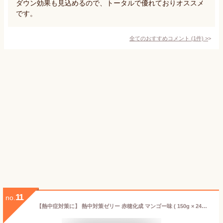
ダウン効果も見込めるので、トータルで優れておりオススメ
です。
全てのおすすめコメント
(
1
件)
>
11
no.
【熱中症対策に】 熱中対策ゼリー 赤穂化成 マンゴー味 ( 150g × 24袋 ) ゼリー スポーツ 子供 凍らせて シャーベット 熱中対策水 天塩 幼児 小学生 中学生 高校生 大学生 大人 高齢者 塩分補給 水分補給 夏 ゼリー飲料 国産 熱中症 塩分 父の日