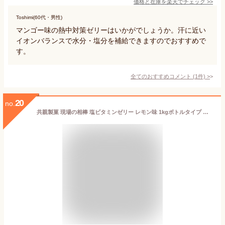
価格と在庫を
楽天
でチェック
>>
Toshimi(60代・男性)
マンゴー味の熱中対策ゼリーはいかがでしょうか。汗に近い
イオンバランスで水分・塩分を補給できますのでおすすめで
す。
全てのおすすめコメント
(
1
件)
>
20
no.
共親製菓 現場の相棒 塩ビタミンゼリー レモン味 1kgボトルタイプ 約100本入