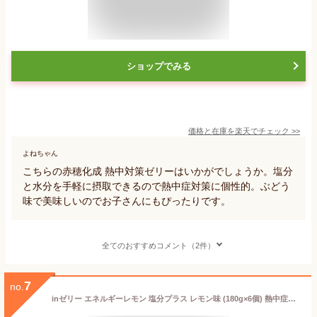
ショップでみる
価格と在庫を
楽天
でチェック
>>
よねちゃん
こちらの赤穂化成 熱中対策ゼリーはいかがでしょうか。塩分
と水分を手軽に摂取できるので熱中症対策に個性的。ぶどう
味で美味しいのでお子さんにもぴったりです。
全てのおすすめコメント（2件）
7
no.
inゼリー エネルギーレモン 塩分プラス レモン味 (180g×6個) 熱中症対策 栄養補助ゼリー すばやいエネルギー補給 10秒チャージ クエン酸 熱中症予防声かけプロジェクト 森永製菓