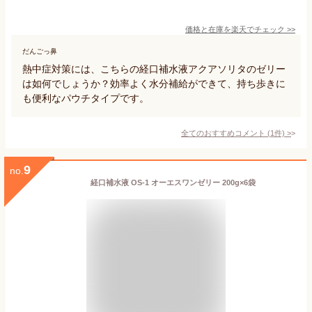
価格と在庫を
楽天
でチェック
>>
だんごっ鼻
熱中症対策には、こちらの経口補水液アクアソリタのゼリー
は如何でしょうか？効率よく水分補給ができて、持ち歩きに
も便利なパウチタイプです。
全てのおすすめコメント
(
1
件)
>
9
no.
経口補水液 OS-1 オーエスワンゼリー 200g×6袋