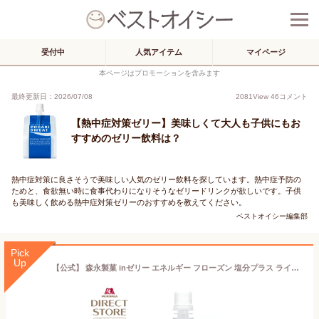
受付中
人気アイテム
マイページ
本ページはプロモーションを含みます
最終更新日：2026/07/08
2081
View
46
コメント
【熱中症対策ゼリー】美味しくて大人も子供にもお
すすめのゼリー飲料は？
熱中症対策に良さそうで美味しい人気のゼリー飲料を探しています。熱中症予防の
ためと、食欲無い時に食事代わりになりそうなゼリードリンクが欲しいです。子供
も美味しく飲める熱中症対策ゼリーのおすすめを教えてください。
ベストオイシー編集部
Pick
Up
【公式】 森永製菓 inゼリー エネルギー フローズン 塩分プラス ライチ味 150g×18個