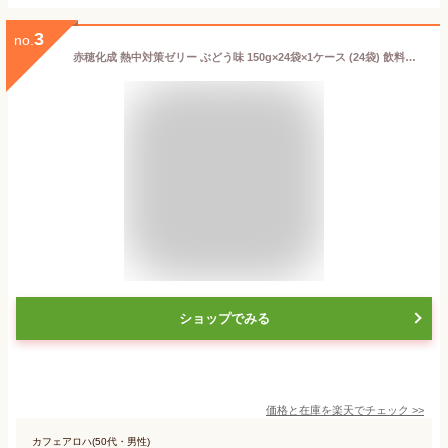
3
no.
赤穂化成 熱中対策ゼリー ぶどう味 150g×24袋×1ケース (24袋) 飲料【送料無料※一部地域は除く】 凍らせ 熱中症対策 シャーベット 塩分補給 水分補給
ショップでみる
価格と在庫を
楽天
でチェック
>>
カフェアロハ(50代・男性)