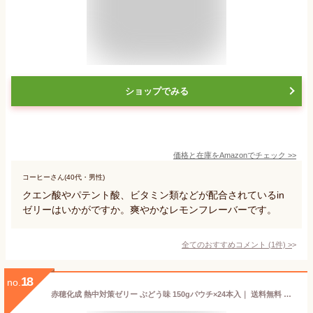
ショップでみる
価格と在庫を
Amazon
でチェック
>>
コーヒーさん(40代・男性)
クエン酸やパテント酸、ビタミン類などが配合されているin
ゼリーはいかがですか。爽やかなレモンフレーバーです。
全てのおすすめコメント
(
1
件)
>
18
no.
赤穂化成 熱中対策ゼリー ぶどう味 150gパウチ×24本入｜ 送料無料 熱中症対策 ゼリー ゼリー飲料 塩分