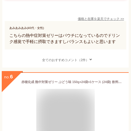
価格と在庫を
楽天
でチェック
>>
あみあみあみ(40代・女性)
こちらの熱中症対策ゼリーはパウチになっているのでドリン
ク感覚で手軽に摂取できますしバランスもよいと思います
全てのおすすめコメント（2件）
6
no.
赤穂化成 熱中対策ゼリー ぶどう味 150g×24袋×1ケース (24袋) 飲料【送料無料※一部地域は除く】 凍らせてシャーベット