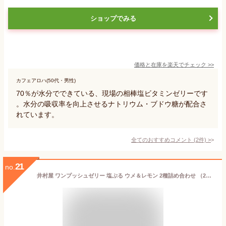
ショップでみる
価格と在庫を
楽天
でチェック
>>
カフェアロハ(50代・男性)
70％が水分でできている、現場の相棒塩ビタミンゼリーです
。水分の吸収率を向上させるナトリウム・ブドウ糖が配合さ
れています。
全てのおすすめコメント
(
2
件)
>
21
no.
井村屋 ワンプッシュゼリー 塩ぷる ウメ＆レモン 2種詰め合わせ （2種類×各2袋） デザート クエン酸 熱中症対策 母の日 梅 うめ味 れもん レモン味 送料無料 メール便