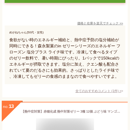
価格と在庫を
楽天
でチェック
>>
めがねちゃん(50代・女性)
食欲がない時のエネルギー補給と、熱中症予防の塩分補給が
同時にできる！森永製菓のin ゼリーシリーズのエネルギー フ
ローズン 塩分プラス ライチ味です。冷凍して食べるタイプ
のゼリー飲料で、暑い時期にぴったり。1パックで150kcalの
エネルギーが摂取できます。塩分に加え、クエン酸も配合さ
れていて夏のだるさにも効果的。さっぱりとしたライチ味で
、冷凍してもゼリーの食感のままなので食べやすいですよ。
全てのおすすめコメント
(
1
件)
>
13
no.
【熱中症対策】赤穂化成 熱中対策ゼリー 3種 12個 ぶどう味 マンゴー味 日向夏味（期間限定） 各150g 4個 パウチ ゼリー 凍らせてシャーベット