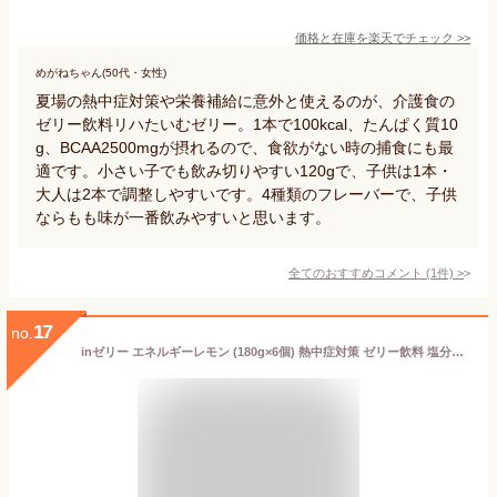
価格と在庫を
楽天
でチェック
>>
めがねちゃん(50代・女性)
夏場の熱中症対策や栄養補給に意外と使えるのが、介護食の
ゼリー飲料リハたいむゼリー。1本で100kcal、たんぱく質10
g、BCAA2500mgが摂れるので、食欲がない時の捕食にも最
適です。小さい子でも飲み切りやすい120gで、子供は1本・
大人は2本で調整しやすいです。4種類のフレーバーで、子供
ならもも味が一番飲みやすいと思います。
全てのおすすめコメント
(
1
件)
>
17
no.
inゼリー エネルギーレモン (180g×6個) 熱中症対策 ゼリー飲料 塩分補給 クエン酸 10秒チャージ 森永製菓