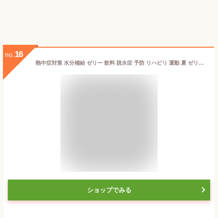
16
no.
熱中症対策 水分補給 ゼリー 飲料 脱水症 予防 リハビリ 運動 夏 ゼリー 森永 クリニコ リハたいむゼリー もも味 / 120g [軽減税率]【返品不可】
ショップでみる