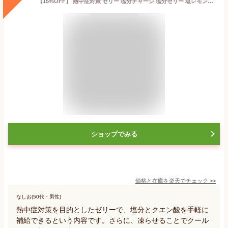
【15%OFF】 熱中症対策 ゼリー 塩分チャージ 塩分ゼリー 塩レモンゼリー 塩ゼリー シャーベット 熱中症 塩分補給 まとめ買い パウチ 個包装タイプ こんにゃくパーク(1袋18個入*12袋)
ショップでみる
価格と在庫を
楽天
でチェック
>>
なしお(50代・男性)
熱中症対策を目的としたゼリーで、塩分とクエン酸を手軽に
補給できるという内容です。さらに、凍らせることでクール