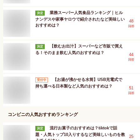
業務スーパー人気食品ランキング｜ヒル
決定
ナンデスや家事ヤロウで紹介されたなど美味しい
48
おすすめは？
回答
【飲むお出汁】スーパーなど市販で買え
決定
る！そのまま飲む人気のおすすめは？
44
回答
【お湯が沸かせる水筒】USB充電式で
受付中
持ち運べる日本製など人気のおすすめは？
51
回答
コンビニ
の人気おすすめランキング
流行お菓子のおすすめは？tiktokで話
決定
題・人気トップ10入りするなど美味しいものを教
25