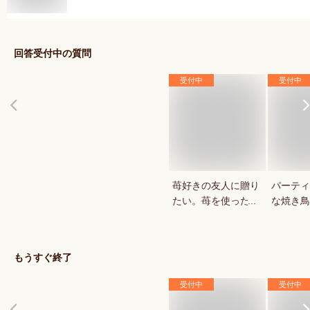
回答受付中の質問
受付中
受付中
苺好きの友人に贈り
パーティ
たい。苺を使ったお
な焼き鳥
菓子・スイーツを教
していま
えてください。
もうすぐ終了
受付中
受付中