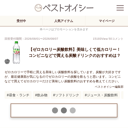
受付中
人気アイテム
マイページ
本ページはプロモーションを含みます
回答受付期間：
2026/08/01
〜
2026/08/07
15193
View
50
コメント
【ゼロカロリー炭酸飲料】美味しくて低カロリー！
コンビニなどで買える炭酸ドリンクのおすすめは？
ゼロカロリーで手軽に買える美味しい炭酸飲料を探しています。炭酸が大好きです
が、最近健康面が気になるのでゼロカロリーの炭酸を飲もうと思います。コンビニ
などで買えてゼロカロリーだけど美味しい炭酸飲料のおすすめを教えてください。
ベストオイシー編集部
昼食・ランチ
飲み物
ソフトドリンク
ジュース・炭酸飲料