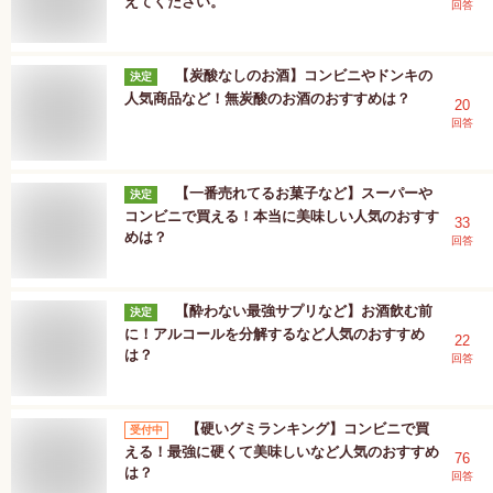
えてください。
回答
【炭酸なしのお酒】コンビニやドンキの
決定
人気商品など！無炭酸のお酒のおすすめは？
20
回答
【一番売れてるお菓子など】スーパーや
決定
コンビニで買える！本当に美味しい人気のおすす
33
めは？
回答
【酔わない最強サプリなど】お酒飲む前
決定
に！アルコールを分解するなど人気のおすすめ
22
は？
回答
【硬いグミランキング】コンビニで買
受付中
える！最強に硬くて美味しいなど人気のおすすめ
76
は？
回答