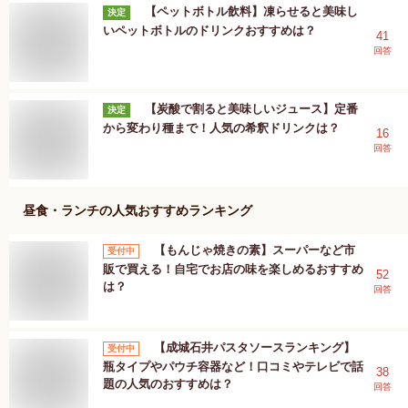
【ペットボトル飲料】凍らせると美味し
決定
いペットボトルのドリンクおすすめは？
41
回答
【炭酸で割ると美味しいジュース】定番
決定
から変わり種まで！人気の希釈ドリンクは？
16
回答
昼食・ランチ
の人気おすすめランキング
【もんじゃ焼きの素】スーパーなど市
受付中
販で買える！自宅でお店の味を楽しめるおすすめ
52
は？
回答
【成城石井パスタソースランキング】
受付中
瓶タイプやパウチ容器など！口コミやテレビで話
38
題の人気のおすすめは？
回答