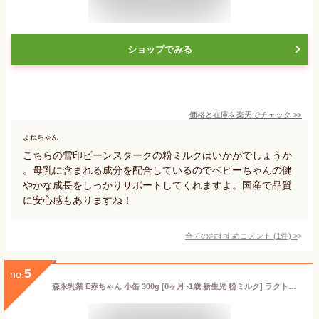
ショップでみる
価格と在庫を
楽天
でチェック
>>
よねちゃん
こちらの雪印ビーンスタークの粉ミルクはいかがでしょうか
。母乳に含まれる成分を配合しているのでベビーちゃんの健
やかな成長をしっかりサポートしてくれますよ。国産で品質
に安心感もありますね！
全てのおすすめコメント
(
1
件)
>
5
no.
森永乳業 E赤ちゃん 小缶 300g [0ヶ月~1歳 新生児 粉ミルク] ラクトフェリン 3種類のオリゴ糖 送料無料