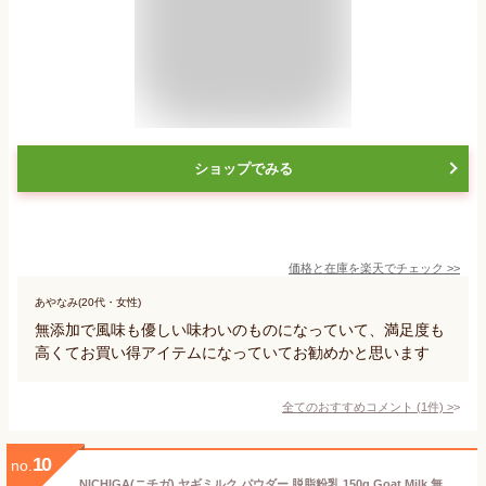
ショップでみる
価格と在庫を
楽天
でチェック
>>
あやなみ(20代・女性)
無添加で風味も優しい味わいのものになっていて、満足度も
高くてお買い得アイテムになっていてお勧めかと思います
全てのおすすめコメント
(
1
件)
>
10
no.
NICHIGA(ニチガ) ヤギミルク パウダー 脱脂粉乳 150g Goat Milk 無添加 無着色 高タンパク 低脂質 [05]