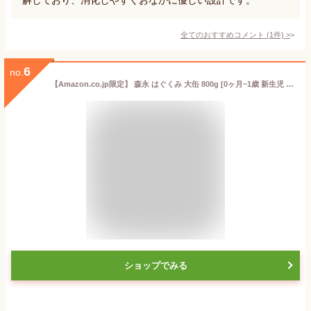
全てのおすすめコメント
(
1
件)
>
6
no.
【Amazon.co.jp限定】 森永 はぐくみ 大缶 800g [0ヶ月~1歳 新生児 赤ちゃん 粉ミルク] ラクトフェリン 3種類のオリゴ糖
ショップでみる