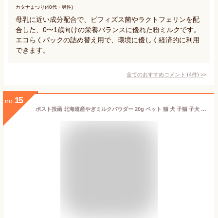
カタナまつり(40代・男性)
母乳に近い成分配合で、ビフィズス菌やラクトフェリンを配
合した、0〜1歳向けの栄養バランスに優れた粉ミルクです。
エコらくパックの詰め替え用で、環境に優しく経済的に利用
できます。
全てのおすすめコメント
(
4
件)
>
15
no.
ポスト投函 北海道産やぎミルクパウダー 20g ペット 猫 犬 子猫 子犬 栄養 粉末 粉ミルク カルシウム タウリン 免疫ケア 栄養補給 無添加 おすすめ ヤギミルク