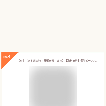
4
no.
【☆】【あす楽17時（日曜15時）まで】【送料無料】雪印ビーンスターク株式会社 ビーンスターク すこやかM1 小缶 300g＜特別用途食品 乳児用調製粉乳＞(この商品は注文後のキャンセルができません)【△】【▲C】