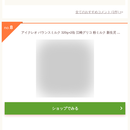
全てのおすすめコメント
(
1
件)
>
8
no.
アイクレオ バランスミルク 320g×2缶 江崎グリコ 粉ミルク 新生児 乳児 赤ちゃん ベビー 0ヵ月~1歳頃
ショップでみる