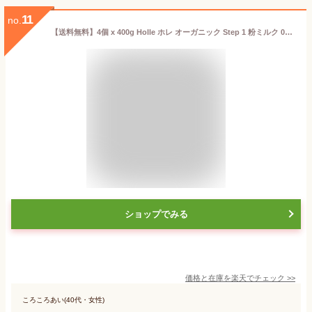
11
no.
【送料無料】4個 x 400g Holle ホレ オーガニック Step 1 粉ミルク 0ヶ月〜6ヶ月 海外通販
ショップでみる
価格と在庫を
楽天
でチェック
>>
ころころあい(40代・女性)