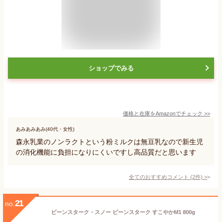
ショップでみる
価格と在庫を
Amazon
でチェック
>>
あみあみあみ(40代・女性)
森永乳業のノンラクトという粉ミルクは無豆乳なので新生児
の消化機能に負担になりにくいですし高品質だと思います
全てのおすすめコメント
(
2
件)
>
21
no.
ビーンスターク・スノー ビーンスターク すこやかM1 800g