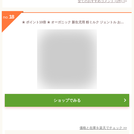
全てのおすすめコメント
(
1
件)
>
18
no.
★ ポイント10倍 ★ オーガニック 新生児用 粉ミルク ジェントル お腹の弱い赤ちゃん ベイビー フォーミュラ 14oz 400g Bobbie ボビー
ショップでみる
価格と在庫を
楽天
でチェック
>>