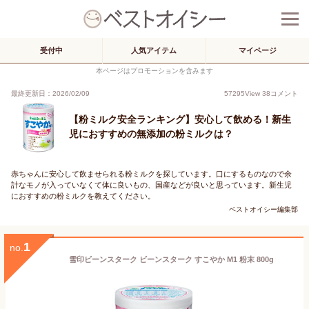
受付中
人気アイテム
マイページ
本ページはプロモーションを含みます
最終更新日：2026/02/09
57295
View
38
コメント
【粉ミルク安全ランキング】安心して飲める！新生
児におすすめの無添加の粉ミルクは？
赤ちゃんに安心して飲ませられる粉ミルクを探しています。口にするものなので余
計なモノが入っていなくて体に良いもの、国産などが良いと思っています。新生児
におすすめの粉ミルクを教えてください。
ベストオイシー編集部
1
no.
雪印ビーンスターク ビーンスターク すこやか M1 粉末 800g