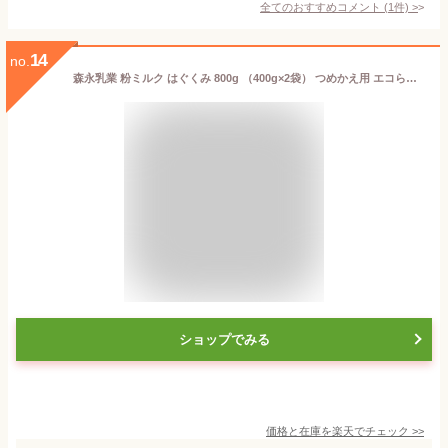
全てのおすすめコメント
(
1
件)
>
14
no.
森永乳業 粉ミルク はぐくみ 800g （400g×2袋） つめかえ用 エコらくパック 粉ミルク はぐくみ ベビーミルク 0〜1歳頃 ビフィズス菌 新生児 乳幼児 エコ ラクトフェリン morinaga 乳児用 粉乳 粉ミルク 育児用粉乳 母乳に近い まとめ買い 育児用ミルク 買い置き【D】
ショップでみる
価格と在庫を
楽天
でチェック
>>