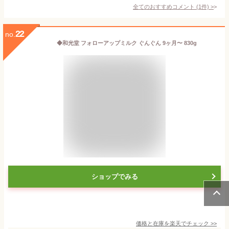
全てのおすすめコメント
(
1
件)
>
22
no.
◆和光堂 フォローアップミルク ぐんぐん 9ヶ月〜 830g
ショップでみる
価格と在庫を
楽天
でチェック
>>