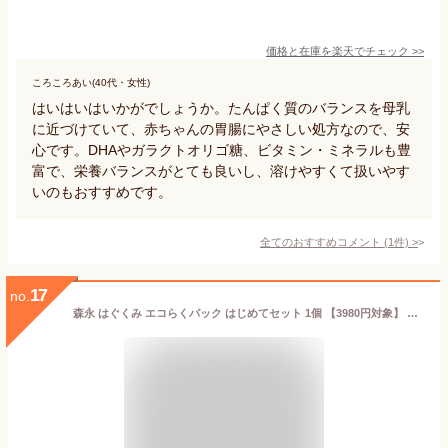
価格と在庫を
楽天
でチェック
>>
ころころあい(40代・女性)
はいはいはいかがでしょうか。たんぱく質のバランスを母乳
に近づけていて、赤ちゃんの胃腸にやさしい処方なので、安
心です。DHAやガラクトオリゴ糖、ビタミン・ミネラルも豊
富で、栄養バランスがとても良いし、溶けやすくて扱いやす
いのもおすすめです。
全てのおすすめコメント
(
1
件)
>
17
no.
森永 はぐくみ エコらくパック はじめてセット 1個 【3980円対象】 （400g×2袋） 粉ミルク 専用ケース 計量スプーン付き 新生児 0ヵ月〜1歳頃まで 常温保存 ローリングストック 防災 備蓄 森永乳業 一般製品 【森永斡旋品】