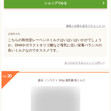
ショップでみる
価格と在庫を
楽天
でチェック
>>
よねちゃん
こちらの和光堂レーベンスミルクはいはいはいかがでしょう
か。DHAやガラクトオリゴ糖など母乳に近い栄養バランスの
良いミルクなのでオススメです。
全てのおすすめコメント
(
1
件)
>
20
no.
森永 ノンラクト 300g 無乳糖 粉ミルク