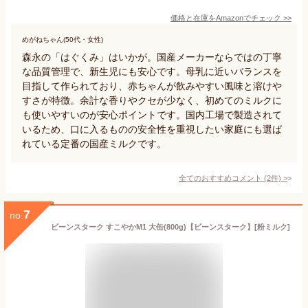
価格と在庫を
Amazon
でチェック
>>
めがねちゃん(50代・女性)
森永の「はぐくみ」はいかが。国産メーカーならではの丁寧
な品質管理で、新生児にも安心です。母乳に近いバランスを
目指して作られており、赤ちゃんが飲みやすい風味と溶けや
すさが特徴。余計な香りやクセが少なく、初めてのミルクに
も使いやすいのが安心ポイントです。国内工場で製造されて
いるため、口に入るものの安全性を重視したい家庭にも選ば
れている定番の国産ミルクです。
全てのおすすめコメント
(
2
件)
>
7
no.
ビーンスターク すこやかM1 大缶(800g)【ビーンスターク】[粉ミルク]