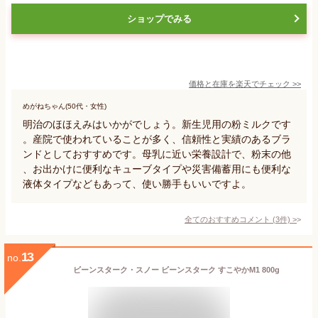
ショップでみる
価格と在庫を
楽天
でチェック
>>
めがねちゃん(50代・女性)
明治のほほえみはいかがでしょう。新生児用の粉ミルクです
。産院で使われていることが多く、信頼性と実績のあるブラ
ンドとしておすすめです。母乳に近い栄養設計で、粉末の他
、お出かけに便利なキューブタイプや災害備蓄用にも便利な
液体タイプなどもあって、使い勝手もいいですよ。
全てのおすすめコメント
(
3
件)
>
13
no.
ビーンスターク・スノー ビーンスターク すこやかM1 800g