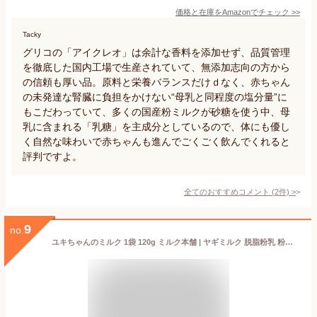
価格と在庫を
Amazon
でチェック
>>
Tacky
グリコの「アイクレオ」は余計な香料を添加せず、品質管理
を徹底した国内工場で生産されていて、無添加志向の方から
の信頼も厚い品。原料と栄養バランスだけｄなく、赤ちゃん
の未発達な腎臓に負担をかけない“母乳と同程度の塩分量”に
もこだわっていて、多くの国産粉ミルクが砂糖を使う中、母
乳に含まれる「乳糖」を主成分としているので、体にも優し
く自然な味わいで赤ちゃんも進んでごくごく飲んでくれると
評判ですよ。
全てのおすすめコメント
(
2
件)
>
9
no.
ユキちゃんのミルク 1袋 120g ミルク本舗 | ヤギミルク 脱脂粉乳 粉ミルク 着色料 香料 保存料 不使用 無添加 高タンパク 低脂肪 EFSA 甘さ控えめ