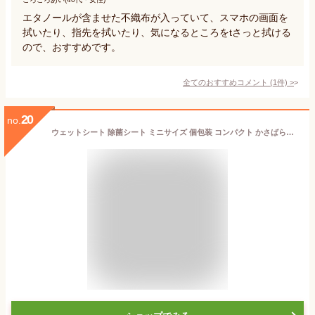
エタノールが含ませた不織布が入っていて、スマホの画面を
拭いたり、指先を拭いたり、気になるところをtさっと拭ける
ので、おすすめです。
全てのおすすめコメント
(
1
件)
>
20
no.
ウェットシート 除菌シート ミニサイズ 個包装 コンパクト かさばらない 除菌 便利 持ち運び 携帯用 雑菌 汚れ 清潔 綺麗 菌 子供 ベビー 食べこぼし 汚す【☆60】送料無料/除菌ミニシート