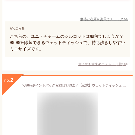
価格と在庫を
楽天
でチェック
>>
だんごっ鼻
こちらの、ユニ・チャームのシルコットは如何でしょうか？
99.99%除菌できるウェットティッシュで、持ち歩きしやすい
ミニサイズです。
全てのおすすめコメント
(
1
件)
>
2
no.
＼50%ポイントバック★22日9:59迄／【公式】ウェットティッシュ ミニウェットティッシュ 48パック ノンアルコール 携帯 トイレに流せる ミニ流せるウェットシート minim 8枚入×6個 8個セット PWT-6PN POF-6PN【iris_dl03】