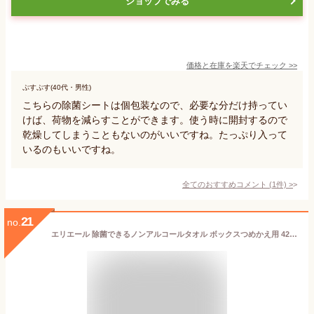
ショップでみる
価格と在庫を
楽天
でチェック
>>
ぷすぷす(40代・男性)
こちらの除菌シートは個包装なので、必要な分だけ持ってい
けば、荷物を減らすことができます。使う時に開封するので
乾燥してしまうこともないのがいいですね。たっぷり入って
いるのもいいですね。
全てのおすすめコメント
(
1
件)
>
21
no.
エリエール 除菌できるノンアルコールタオル ボックスつめかえ用 420枚（42枚×10パック）ウェットティッシュ 【まとめ買い】