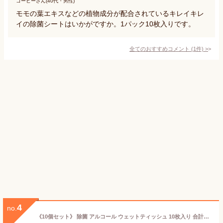
コーヒーさん(40代・男性)
モモの葉エキスなどの植物成分が配合されているキレイキレ
イの除菌シートはいかがですか。1パック10枚入りです。
全てのおすすめコメント
(
1
件)
>
4
no.
《10個セット》 除菌 アルコール ウェットティッシュ 10枚入り 合計100枚〔 ウエットティッシュ アルコールティッシュ ふた 携帯用 除菌シート 携帯 持ち運び 小型 小さい ポケット サイズ まとめ売り まとめ買い 業務用 国産 日本製 ウイルス対策 送料無料 〕[M便 1/10]