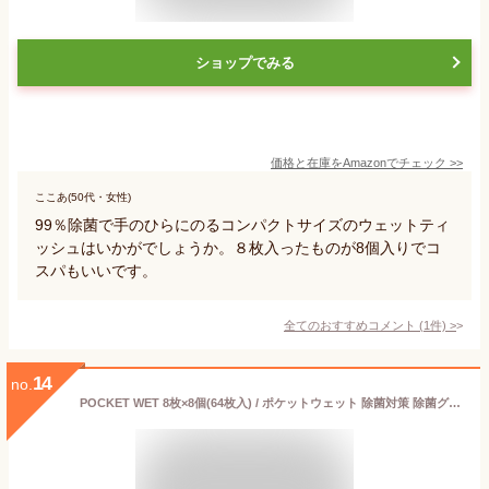
ショップでみる
価格と在庫を
Amazon
でチェック
>>
ここあ(50代・女性)
99％除菌で手のひらにのるコンパクトサイズのウェットティ
ッシュはいかがでしょうか。８枚入ったものが8個入りでコ
スパもいいです。
全てのおすすめコメント
(
1
件)
>
14
no.
POCKET WET 8枚×8個(64枚入) / ポケットウェット 除菌対策 除菌グッズ ウェットティッシュ アルコール除菌isdg 医食同源 ドットコム