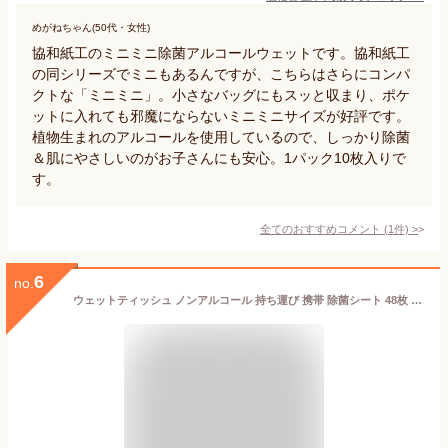
めがねちゃん(50代・女性)
協和紙工のミニミニ除菌アルコールウェットです。協和紙工
の同シリーズでミニもあるんですが、こちらはさらにコンパ
クトな「ミニミニ」。小さなバッグにもスッと収まり、ポケ
ットに入れても邪魔にならないミニミニサイズが好評です。
植物生まれのアルコールを使用しているので、しっかり除菌
＆肌にやさしいのがお子さんにも安心。1パック10枚入りで
す。
全てのおすすめコメント
(
1
件)
>
6
no.
ウェットティッシュ ノンアルコール 持ち運び 携帯 除菌シート 48枚 ミニ 流せる キャラクター おぱんちゅうさぎ アウトドア お出かけ ウェットシート 掃除 おしりふき ウエットティッシュ OMW-6PN アイリスオーヤマ *