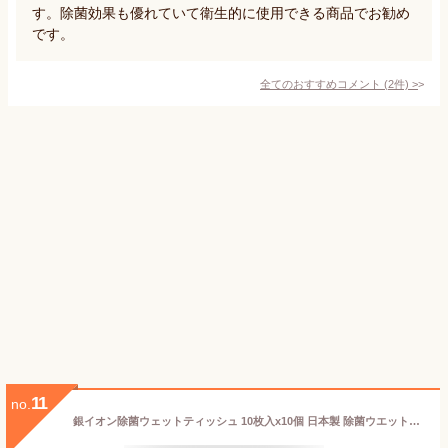
す。除菌効果も優れていて衛生的に使用できる商品でお勧め
です。
全てのおすすめコメント
(
2
件)
>
11
no.
銀イオン除菌ウェットティッシュ 10枚入x10個 日本製 除菌ウエットティッシュアルコール アウトドア 防災用品 災害 お手拭き 除菌シート 消毒シート 携帯 【クロネコゆうパケット投函】