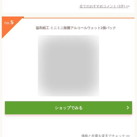
全てのおすすめコメント
(
1
件)
>
5
no.
協和紙工 ミニミニ除菌アルコールウェット2個パック
ショップでみる
価格と在庫を
楽天
でチェック
>>