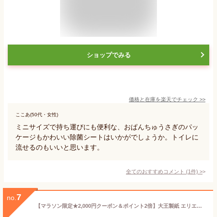
ショップでみる
価格と在庫を
楽天
でチェック
>>
ここあ(50代・女性)
ミニサイズで持ち運びにも便利な、おぱんちゅうさぎのパッ
ケージもかわいい除菌シートはいかがでしょうか。トイレに
流せるのもいいと思います。
全てのおすすめコメント
(
1
件)
>
7
no.
【マラソン限定★2,000円クーポン＆ポイント2倍】大王製紙 エリエール除菌できるアルコールタオル 詰替 80枚×3個 アルコールティッシュ アルコールシート アルコール除菌シート 除菌シート 大量 詰め替えタイプ ウェットティッシュ