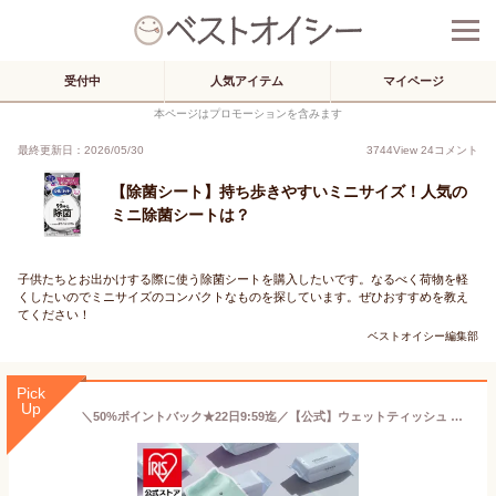
受付中
人気アイテム
マイページ
本ページはプロモーションを含みます
最終更新日：2026/05/30
3744
View
24
コメント
【除菌シート】持ち歩きやすいミニサイズ！人気の
ミニ除菌シートは？
子供たちとお出かけする際に使う除菌シートを購入したいです。なるべく荷物を軽
くしたいのでミニサイズのコンパクトなものを探しています。ぜひおすすめを教え
てください！
ベストオイシー編集部
Pick
Up
＼50%ポイントバック★22日9:59迄／【公式】ウェットティッシュ ミニウェットティッシュ 48パック ノンアルコール 携帯 トイレに流せる ミニ流せるウェットシート minim 8枚入×6個 8個セット PWT-6PN POF-6PN【iris_dl03】