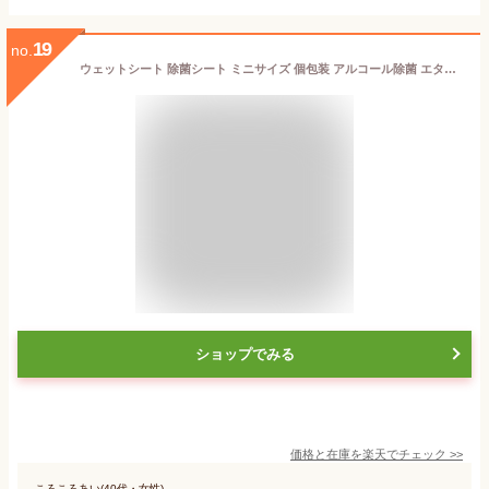
19
no.
ウェットシート 除菌シート ミニサイズ 個包装 アルコール除菌 エタノール 小分け アルコールシート 300枚 500枚 大容量 持ち運び 携帯用 ポーチ かばん かさばらない【☆60】送料無料/除菌ミニシート
ショップでみる
価格と在庫を
楽天
でチェック
>>
ころころあい(40代・女性)