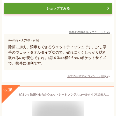
ショップでみる
価格と在庫を
楽天
でチェック
>>
めがねちゃん(50代・女性)
除菌に加え、消毒もできるウェットティッシュです。少し厚
手のウェットタオルタイプなので、破れにくくしっかり拭き
取れるのが安心ですね。縦14.3㎝×横9.6㎝のポケットサイズ
で、携帯に便利です。
全てのおすすめコメント
(
1
件)
>
18
no.
ビオレu 除菌やわらかウェットシート ノンアルコールタイプ(10枚入*5コセット)【ビオレU(ビオレユー)】[ウェットティッシュ]