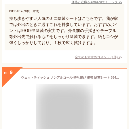
価格と在庫を
Amazon
でチェック
>>
BIGBABY(70代・男性)
持ち歩きやすい人気のミニ除菌シートはこちらです。我が家
では外出のときに必ずこれを持参しています。おすすめポイ
ントは99.99％除菌の実力です。外食前の手拭きやテーブル
等外出先で触れるものをしっかり除菌できます。紙もコシが
強くしっかりしており、１枚で広く拭けますよ。
全てのおすすめコメント
(
1
件)
>
9
no.
ウェットティッシュ ノンアルコール 持ち運び 携帯 除菌シート 384枚 大容量 ミニ 流せる キャラクター おぱんちゅうさぎ お出かけ ウェットシート 掃除 おしりふき ウエットティッシュ アイリスオーヤマ OMW-6PN *