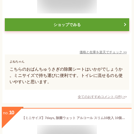
ショップでみる
価格と在庫を
楽天
でチェック
>>
よねちゃん
こちらのおぱんちゅうさぎの除菌シートはいかがでしょうか
。ミニサイズで持ち運びに便利です。トイレに流せるのも使
いやすいと思います。
全てのおすすめコメント
(
1
件)
>
10
no.
【ミニサイズ】7days, 除菌ウェット アルコール スリム10枚入 10個セット 日本製 携帯用