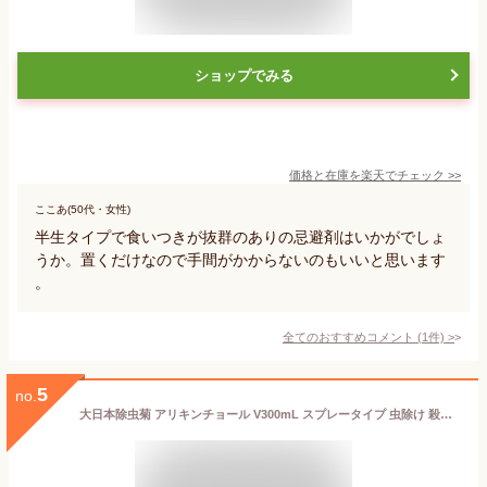
ショップでみる
価格と在庫を
楽天
でチェック
>>
ここあ(50代・女性)
半生タイプで食いつきが抜群のありの忌避剤はいかがでしょ
うか。置くだけなので手間がかからないのもいいと思います
。
全てのおすすめコメント
(
1
件)
>
5
no.
大日本除虫菊 アリキンチョール V300mL スプレータイプ 虫除け 殺虫 防虫剤