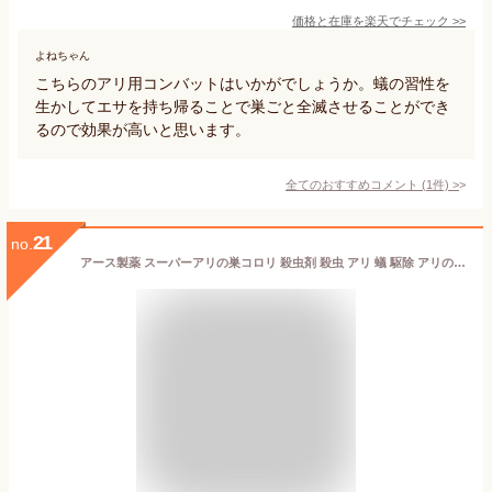
価格と在庫を
楽天
でチェック
>>
よねちゃん
こちらのアリ用コンバットはいかがでしょうか。蟻の習性を
生かしてエサを持ち帰ることで巣ごと全滅させることができ
るので効果が高いと思います。
全てのおすすめコメント
(
1
件)
>
21
no.
アース製薬 スーパーアリの巣コロリ 殺虫剤 殺虫 アリ 蟻 駆除 アリの巣 ジェル 顆粒 置き型 屋内 室内 屋外