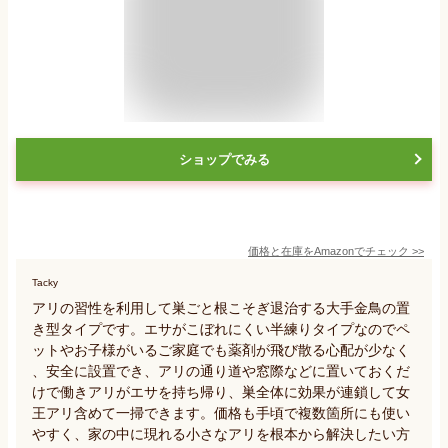
ショップでみる
価格と在庫を
Amazon
でチェック
>>
Tacky
アリの習性を利用して巣ごと根こそぎ退治する大手金鳥の置
き型タイプです。エサがこぼれにくい半練りタイプなのでペ
ットやお子様がいるご家庭でも薬剤が飛び散る心配が少なく
、安全に設置でき、アリの通り道や窓際などに置いておくだ
けで働きアリがエサを持ち帰り、巣全体に効果が連鎖して女
王アリ含めて一掃できます。価格も手頃で複数箇所にも使い
やすく、家の中に現れる小さなアリを根本から解決したい方