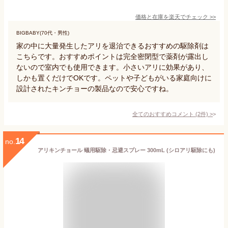
価格と在庫を
楽天
でチェック
>>
BIGBABY(70代・男性)
家の中に大量発生したアリを退治できるおすすめの駆除剤は
こちらです。おすすめポイントは完全密閉型で薬剤が露出し
ないので室内でも使用できます。小さいアリに効果があり、
しかも置くだけでOKです。ペットや子どもがいる家庭向けに
設計されたキンチョーの製品なので安心ですね。
全てのおすすめコメント
(
2
件)
>
14
no.
アリキンチョール 蟻用駆除・忌避スプレー 300mL (シロアリ駆除にも)