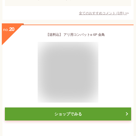
全てのおすすめコメント
(
1
件)
>
20
no.
【送料込】 アリ用コンバットα 6P 金鳥
ショップでみる