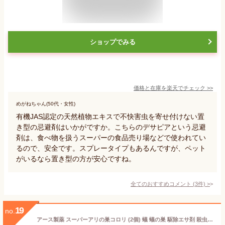
ショップでみる
価格と在庫を
楽天
でチェック
>>
めがねちゃん(50代・女性)
有機JAS認定の天然植物エキスで不快害虫を寄せ付けない置
き型の忌避剤はいかがですか。こちらのデサピアという忌避
剤は、食べ物を扱うスーパーの食品売り場などで使われてい
るので、安全です。スプレータイプもあるんですが、ペット
がいるなら置き型の方が安心ですね。
全てのおすすめコメント
(
3
件)
>
19
no.
アース製薬 スーパーアリの巣コロリ (2個) 蟻 蟻の巣 駆除エサ剤 殺虫剤 置き型 対策 退治 室内 屋外