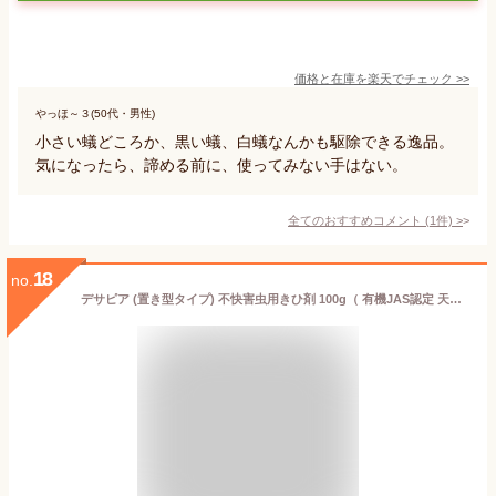
価格と在庫を
楽天
でチェック
>>
やっほ～３(50代・男性)
小さい蟻どころか、黒い蟻、白蟻なんかも駆除できる逸品。
気になったら、諦める前に、使ってみない手はない。
全てのおすすめコメント
(
1
件)
>
18
no.
デサピア (置き型タイプ) 不快害虫用きひ剤 100g（ 有機JAS認定 天然植物エキス 害虫 虫除け 虫よけ 害虫駆除 防虫 防虫剤 退治 対策 ゴキブリ ハエ コバエ アリ 置くだけ ）