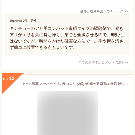
価格と在庫を
楽天
でチェック
>>
Toshimi(60代・男性)
キンチョーのアリ用コンバット毒餌タイプの駆除剤で、働き
アリがエサを巣に持ち帰り、巣ごと全滅させるので、即効性
はないですが、時間をかけた確実な方法です。手や床を汚さ
ず簡単に設置できる点もよいです。
全てのおすすめコメント
(
1
件)
>
10
no.
アース製薬 スーパーアリの巣コロリ (2個) 蟻 蟻の巣 駆除エサ剤 殺虫剤 置き型 対策 退治 室内 屋外