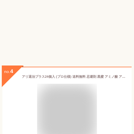
4
no.
アリ退治プラス24個入 (プロ仕様) 送料無料 忌避剤 黒蜜 アミノ酸 アリの巣 蟻 半なまタイプ 誘引剤 ハウス型 退治 害虫 駆除 殺虫剤 業務用 プロ用 アリ対策 アリ退治 アリ駆除 あり アリ忌避 あり 蟻 殺虫剤