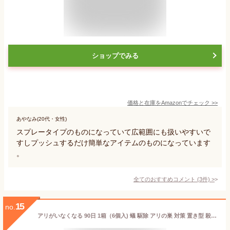
ショップでみる
価格と在庫を
Amazon
でチェック
>>
あやなみ(20代・女性)
スプレータイプのものになっていて広範囲にも扱いやすいで
すしプッシュするだけ簡単なアイテムのものになっています
。
全てのおすすめコメント
(
3
件)
>
15
no.
アリがいなくなる 90日 1箱（6個入) 蟻 駆除 アリの巣 対策 置き型 殺虫剤 室内 退治