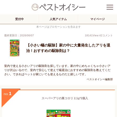
受付中
人気アイテム
マイページ
本ページはプロモーションを含みます
最終更新日：2026/06/07
18141
View
42
コメント
【小さい蟻の駆除】家の中に大量発生したアリを退
治！おすすめの駆除剤は？
室内で使える小さいアリの駆除剤を探しています。家の中にめちゃくちゃ小さいア
リが沢山いるので、室内で安心して使えて蟻退治におすすめの駆除剤を教えてくだ
さい。できればペットが家にいても使えるものだと嬉しいです。
ベストオイシー編集部
1
no.
スーパーアリの巣コロリ 2.1g*2個入