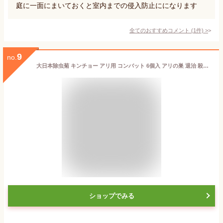
庭に一面にまいておくと室内までの侵入防止にになります
全てのおすすめコメント
(
1
件)
>
9
no.
大日本除虫菊 キンチョー アリ用 コンバット 6個入 アリの巣 退治 殺虫剤 室内 アリ退治
ショップでみる