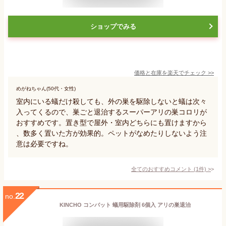
ショップでみる
価格と在庫を
楽天
でチェック
>>
めがねちゃん(50代・女性)
室内にいる蟻だけ殺しても、外の巣を駆除しないと蟻は次々
入ってくるので、巣ごと退治するスーパーアリの巣コロリが
おすすめです。置き型で屋外・室内どちらにも置けますから
、数多く置いた方が効果的。ペットがなめたりしないよう注
意は必要ですね。
全てのおすすめコメント
(
1
件)
>
22
no.
KINCHO コンバット 蟻用駆除剤 6個入 アリの巣退治