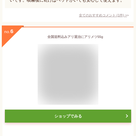
全てのおすすめコメント
(
1
件)
>
6
no.
全国送料込みアリ退治にアリメツ55g
ショップでみる