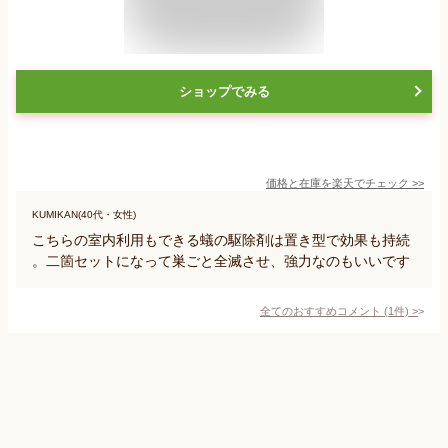
ショップでみる
価格と在庫を
楽天
でチェック
>>
KUMIKAN(40代・女性)
こちらの室内利用もできる蟻の駆除剤は置き型で効果も持続
。二箇セットになって巣ごと全滅させ、強力なのもいいです
全てのおすすめコメント
(
1
件)
>