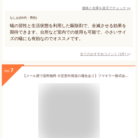
価格と在庫を
楽天
でチェック
>>
なしお(50代・男性)
蟻の習性と生活状態を利用した駆除剤で、全滅させる効果を
期待できます。台所など室内での使用も可能で、小さいサイ
ズの蟻にも有効なのでオススメです。
全てのおすすめコメント
(
1
件)
>
7
no.
【メール便で送料無料 ※定形外発送の場合あり】フマキラー株式会社フマキラー カダン アリカダン ウルトラ 巣のアリ退治 10個入＜花壇 殺虫剤 アリ用＞