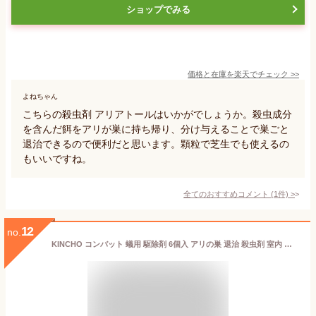
ショップでみる
価格と在庫を
楽天
でチェック
>>
よねちゃん
こちらの殺虫剤 アリアトールはいかがでしょうか。殺虫成分
を含んだ餌をアリが巣に持ち帰り、分け与えることで巣ごと
退治できるので便利だと思います。顆粒で芝生でも使えるの
もいいですね。
全てのおすすめコメント
(
1
件)
>
12
no.
KINCHO コンバット 蟻用 駆除剤 6個入 アリの巣 退治 殺虫剤 室内 アリ退治