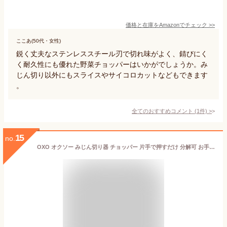
価格と在庫を
Amazon
でチェック
>>
ここあ(50代・女性)
鋭く丈夫なステンレススチール刃で切れ味がよく、錆びにく
く耐久性にも優れた野菜チョッパーはいかがでしょうか。み
じん切り以外にもスライスやサイコロカットなどもできます
。
全てのおすすめコメント
(
1
件)
>
15
no.
OXO オクソー みじん切り器 チョッパー 片手で押すだけ 分解可 お手入れ簡単 食洗機対応(低温設定のみ)