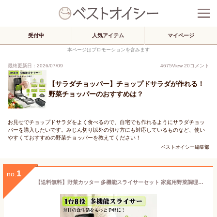
受付中
人気アイテム
マイページ
本ページはプロモーションを含みます
最終更新日：2026/07/09
4675
View
20
コメント
【サラダチョッパー】チョップドサラダが作れる！
野菜チョッパーのおすすめは？
お見せでチョップドサラダをよく食べるので、自宅でも作れるようにサラダチョッ
パーを購入したいです。みじん切り以外の切り方にも対応しているものなど、使い
やすくておすすめの野菜チョッパーを教えてください！
ベストオイシー編集部
1
no.
【送料無料】野菜カッター 多機能スライサーセット 家庭用野菜調理器具 大根おろし 玉ねぎ 人参 キャベツ きゅうり 千切り みじん切り 薄切り 細切り 角切り サラダチョッパー 野菜スライサー 手動スライサー 指切り防止ホルダー付き 水切りボウル 卵白分離器付き コンパクト