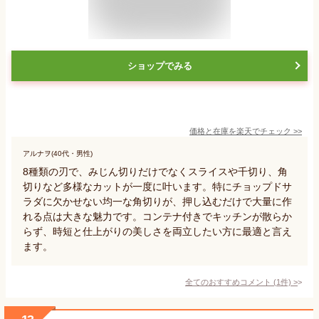
ショップでみる
価格と在庫を
楽天
でチェック
>>
アルナヲ(40代・男性)
8種類の刃で、みじん切りだけでなくスライスや千切り、角
切りなど多様なカットが一度に叶います。特にチョップドサ
ラダに欠かせない均一な角切りが、押し込むだけで大量に作
れる点は大きな魅力です。コンテナ付きでキッチンが散らか
らず、時短と仕上がりの美しさを両立したい方に最適と言え
ます。
全てのおすすめコメント
(
1
件)
>