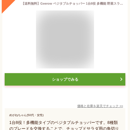
【送料無料】Geerow ベジタブルチョッパー 1台8役 多機能 野菜スライサー フードチョッパー【食品衛生法適合】容器付き 野菜チョッパー オニオンチョッパー キャベツ だいこん 調理器 スライサー 千切り 角切りチョッパー サラダチョッパー (ホワイト)
ショップでみる
価格と在庫を
楽天
でチェック
>>
めがねちゃん(50代・女性)
1台8役！多機能タイプのベジタブルチョッパーです。8種類
のブレードを交換することで、チョップドサラダ用の角切り