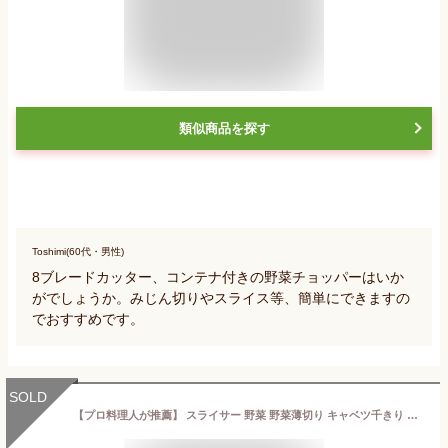
類似商品を探す
Toshimi(60代・男性)
8ブレードカッター、コンテナ付きの野菜チョッパーはいか
がでしょうか。みじん切りやスライス等、簡単にできますの
でおすすめです。
SOLD
【プロ料理人が推薦】 スライサー 野菜 野菜薄切り キャベツ千きり 野菜チョッパー 野菜カッター 大根おろし器 調理器 スライス・おろし・千きり・ツマ切り ワッフル スライサー 白髪ねぎ カッター 卵黄身分け コンテナ・安全ホルダー付き 手動