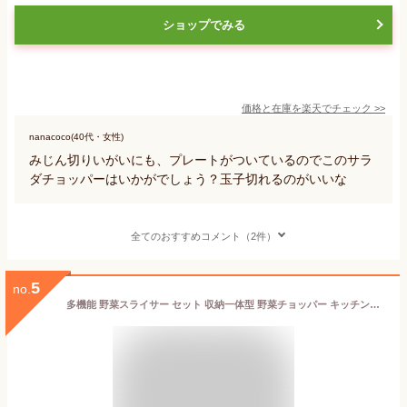
ショップでみる
価格と在庫を
楽天
でチェック
>>
nanacoco(40代・女性)
みじん切りいがいにも、プレートがついているのでこのサラ
ダチョッパーはいかがでしょう？玉子切れるのがいいな
全てのおすすめコメント（2件）
5
no.
多機能 野菜スライサー セット 収納一体型 野菜チョッパー キッチンスライサー チョップドカッター 多機能 野菜カッターセット 大容量 円形 野菜切り 千切り 水切り おろし キッチン調理器セット 安全ホルダー 細切り 薄切り 調理器具 スーパーセール