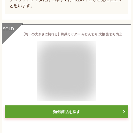
と思います。
SOLD
【均一の大きさに切れる】野菜カッター みじん切り 大根 指切り防止 スライサー キッチン 料理 離乳食作る 料理時短 耐久 調理器 人参 サラダ 玉ねぎ 野菜スライサー 野菜チョッパー 卵スライサー 家庭用 ゆで卵 果物 滑り止め
類似商品を探す