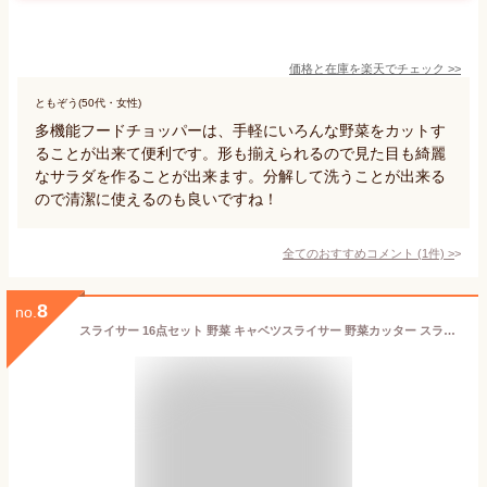
価格と在庫を
楽天
でチェック
>>
ともぞう(50代・女性)
多機能フードチョッパーは、手軽にいろんな野菜をカットす
ることが出来て便利です。形も揃えられるので見た目も綺麗
なサラダを作ることが出来ます。分解して洗うことが出来る
ので清潔に使えるのも良いですね！
全てのおすすめコメント
(
1
件)
>
8
no.
スライサー 16点セット 野菜 キャベツスライサー 野菜カッター スライサー セット キャベツ千きり チョップドカッター 卵白セパレーター 野菜チョッパー 調理器 スライス 千きり ツマ切り カッター 安全ホルダー付き 多機能