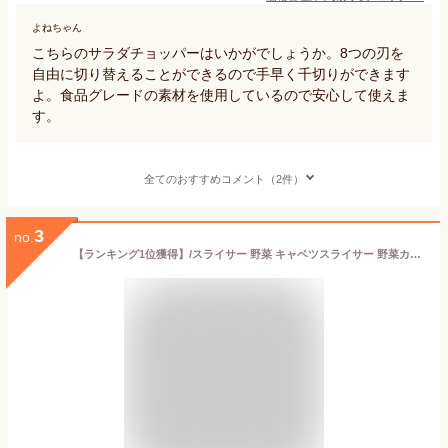
よねちゃん
こちらのサラダチョッパーはいかがでしょうか。8つの刃を
自由に切り替えることができるので手早く千切りができます
よ。食品グレードの素材を使用しているので安心して使えま
す。
全てのおすすめコメント（2件）
3
no.
【ランキング1位獲得】/スライサー 野菜 キャベツスライサー 野菜カッター スライサー セット キャベツ千きり チョップドカッター 野菜チョッパー 調理器 スライス 千きり ツマ切り カッター 安全ホルダー付き 多機能