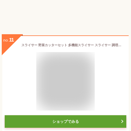
11
no.
スライサー 野菜カッターセット 多機能スライサー スライサー 調理器具 キッチン用品 スライサーセット キャベツスライサー チョップドカッター 野菜チョッパー 千切り 細切り 花型切り 太切り スライス 調理器 野菜 水切り器 サラダスピナー スーパーセール
ショップでみる