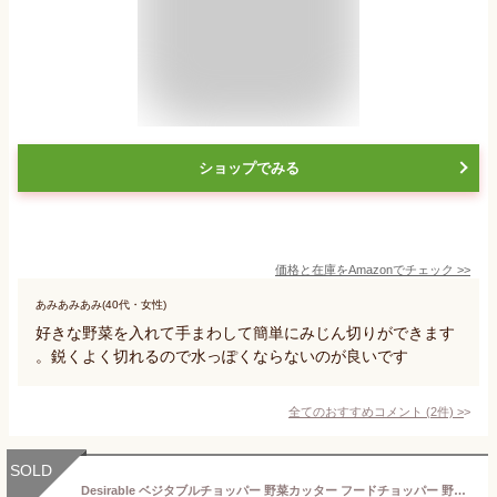
ショップでみる
価格と在庫を
Amazon
でチェック
>>
あみあみあみ(40代・女性)
好きな野菜を入れて手まわして簡単にみじん切りができます
。鋭くよく切れるので水っぽくならないのが良いです
全てのおすすめコメント
(
2
件)
>
SOLD
Desirable ベジタブルチョッパー 野菜カッター フードチョッパー 野菜チョッパー オニオンチョッパー 容器付き野菜チョッパー 野菜スライサー 野菜カッター マンドリンスライサー