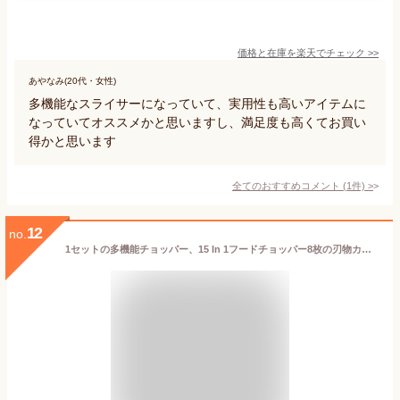
価格と在庫を
楽天
でチェック
>>
あやなみ(20代・女性)
多機能なスライサーになっていて、実用性も高いアイテムに
なっていてオススメかと思いますし、満足度も高くてお買い
得かと思います
全てのおすすめコメント
(
1
件)
>
12
no.
1セットの多機能チョッパー、15 In 1フードチョッパー8枚の刃物カッターとコンテナー、キッチン野菜玉ねぎチョッパースライサー、ポテトシュレッダーサラダチョッパー（31.75 * 10.92cm）