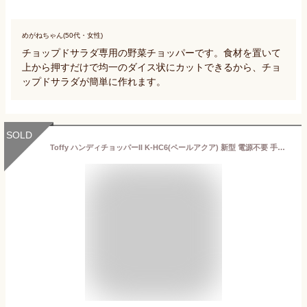
めがねちゃん(50代・女性)
チョップドサラダ専用の野菜チョッパーです。食材を置いて
上から押すだけで均一のダイス状にカットできるから、チョ
ップドサラダが簡単に作れます。
SOLD
Toffy ハンディチョッパーII K-HC6(ペールアクア) 新型 電源不要 手動 フードプロセッサー みじん切り チョッパー フードカッター ブレンダー おしゃれ かわいい カンタン K-HC6-PA トフィー トッフィー ラドンナ