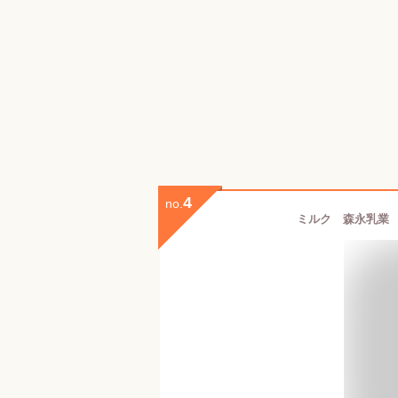
4
no.
ミルク 森永乳業 