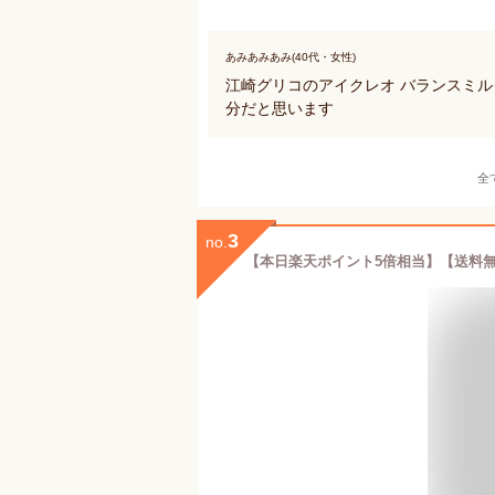
あみあみあみ(40代・女性)
江崎グリコのアイクレオ バランスミ
分だと思います
全
3
no.