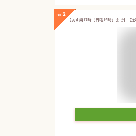
2
no.