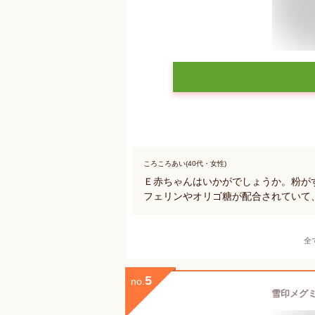
ころころあい(40代・女性)
Ｅ赤ちゃんはいかがでしょうか。粉が
フェリンやオリゴ糖が配合されていて
全
5
no.
雪印メグミル