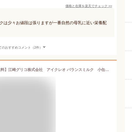
価格と在庫を
楽天
でチェック
>>
ルクは少々お値段は張りますが一番自然の母乳に近い栄養配
てのおすすめコメント（2件）
【本日楽天ポイント5倍相当】【送料無料】江崎グリコ株式会社 アイクレオ バランスミルク 小缶 320g＜0ヶ月から＞【乳児用調整粉乳】＜粉ミルク＞＜母乳に近い、味・色・香り＞【ドラッグピュア楽天市場店】【RCP】【北海道・沖縄は別途送料必要】【△】