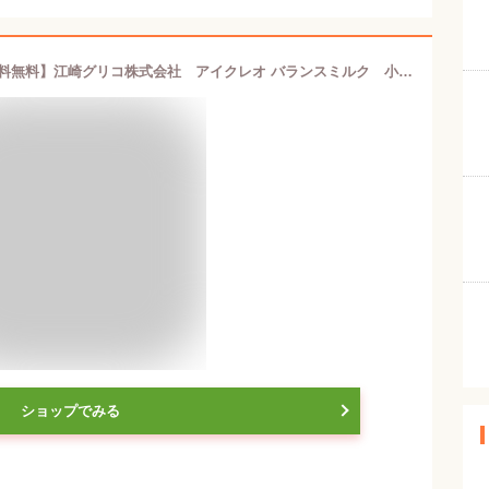
【あす楽17時（日曜15時）まで】【送料無料】江崎グリコ株式会社 アイクレオ バランスミルク 小缶 320g＜0ヶ月から＞【乳児用調整粉乳】＜粉ミルク＞＜母乳に近い、味・色・香り＞【ドラッグピュア楽天市場店】【RCP】【△】【Mezon】
ショップでみる