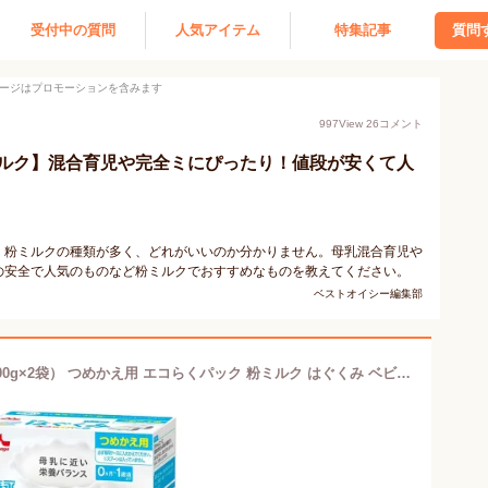
受付中の質問
人気アイテム
特集記事
質問
ージはプロモーションを含みます
997
View
26
コメント
ルク】混合育児や完全ミにぴったり！値段が安くて人
。粉ミルクの種類が多く、どれがいいのか分かりません。母乳混合育児や
の安全で人気のものなど粉ミルクでおすすめなものを教えてください。
ベストオイシー編集部
森永乳業 粉ミルク はぐくみ 800g （400g×2袋） つめかえ用 エコらくパック 粉ミルク はぐくみ ベビーミルク 0〜1歳頃 ビフィズス菌 新生児 乳幼児 エコ ラクトフェリン morinaga 乳児用 粉乳 粉ミルク 育児用粉乳 母乳に近い まとめ買い 育児用ミルク 買い置き【D】