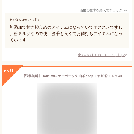
価格と在庫を
楽天
でチェック
>>
あやなみ(20代・女性)
無添加で甘さ控えめのアイテムになっていてオススメですし
、粉ミルクなので使い勝手も良くてお値打ちアイテムになっ
ています
全てのおすすめコメント
(
1
件)
>
9
no.
【送料無料】Holle ホレ オーガニック 山羊 Step 1 ヤギ 粉ミルク 400g 0ヶ月〜6ヶ月 海外通販