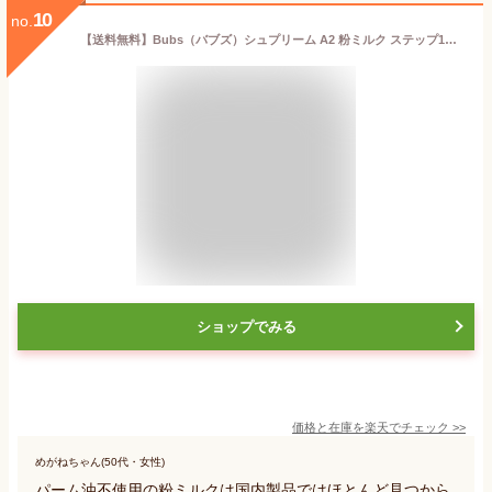
10
no.
【送料無料】Bubs（バブズ）シュプリーム A2 粉ミルク ステップ1（0〜6カ月）大缶 800g 1缶 単品【海外通販】
ショップでみる
価格と在庫を
楽天
でチェック
>>
めがねちゃん(50代・女性)
パーム油不使用の粉ミルクは国内製品ではほとんど見つから