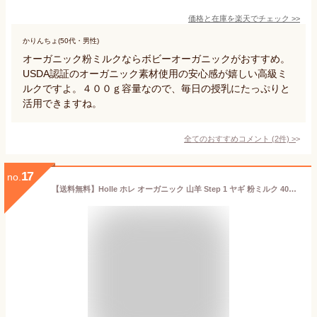
価格と在庫を
楽天
でチェック
>>
かりんちょ(50代・男性)
オーガニック粉ミルクならボビーオーガニックがおすすめ。
USDA認証のオーガニック素材使用の安心感が嬉しい高級ミ
ルクですよ。４００ｇ容量なので、毎日の授乳にたっぷりと
活用できますね。
全てのおすすめコメント
(
2
件)
>
17
no.
【送料無料】Holle ホレ オーガニック 山羊 Step 1 ヤギ 粉ミルク 400g 0ヶ月〜6ヶ月 海外通販