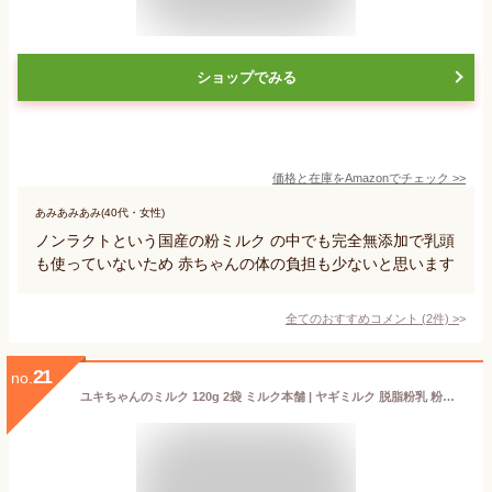
ショップでみる
価格と在庫を
Amazon
でチェック
>>
あみあみあみ(40代・女性)
ノンラクトという国産の粉ミルク の中でも完全無添加で乳頭
も使っていないため 赤ちゃんの体の負担も少ないと思います
全てのおすすめコメント
(
2
件)
>
21
no.
ユキちゃんのミルク 120g 2袋 ミルク本舗 | ヤギミルク 脱脂粉乳 粉ミルク 無添加 無着色 高タンパク 低脂肪 EFSA 甘さ控えめ メール便 送料無料