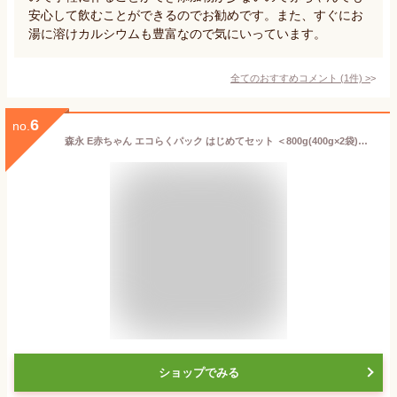
安心して飲むことができるのでお勧めです。また、すぐにお
湯に溶けカルシウムも豊富なので気にいっています。
全てのおすすめコメント
(
1
件)
>
6
no.
森永 E赤ちゃん エコらくパック はじめてセット ＜800g(400g×2袋)＞【 森永乳業 公式ショップ】 粉ミルク 赤ちゃん 育児用 粉乳 ミルク 0ヵ月-1歳頃迄 ラクトフェリン オリゴ糖 ルテイン新生児 乳児用 母乳に近い 成分 フォローアップミルク つめかえ 粉ミルクケース セット
ショップでみる