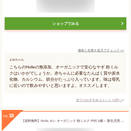
ショップでみる
価格と在庫を
楽天
でチェック
>>
よねちゃん
こちらのHolleの無添加、オーガニックで安心なヤギ 粉ミル
クはいかがでしょうか。赤ちゃんに必要なたんぱく質や炭水
化物、カルシウム、鉄分がたっぷり入っています。味は母乳
に近いので飲みやすいと思いますよ。オススメします。
全てのおすすめコメント
(
1
件)
>
18
no.
【送料無料】Holle ホレ オーガニック 粉ミルク PRE 0歳～ 新生児用 400g 海外通販