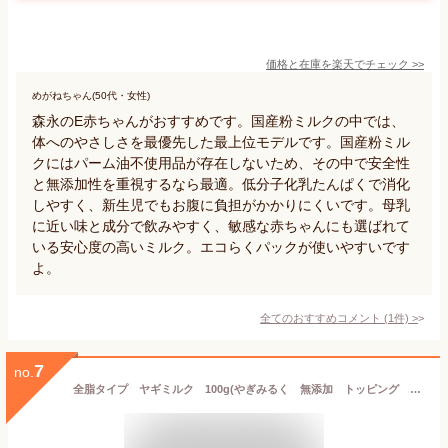
価格と在庫を
楽天
でチェック
>>
めがねちゃん(50代・女性)
森永のE赤ちゃんがおすすめです。国産粉ミルクの中では、
体へのやさしさを最優先した最上位モデルです。国産粉ミル
クにはパーム油不使用品が存在しないため、その中で安全性
と無添加性を重視するなら最適。低分子化乳たんぱくで消化
しやすく、新生児でもお腹に負担がかかりにくいです。母乳
に近い味と成分で飲みやすく、敏感な赤ちゃんにも選ばれて
いる安心度の高いミルク。エコらくパックが使いやすいです
よ。
全てのおすすめコメント
(
1
件)
>
7
no.
全脂タイプ ヤギミルク 100g(やぎみるく 無添加 トッピング メール便 高脂肪 高カロリー 粉ミルク ヤギみるく パウダー 粉末 パピー 幼犬 栄養補給 ゴードミルク ゴートミルク)