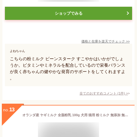
ショップでみる
価格と在庫を
楽天
でチェック
>>
よねちゃん
こちらの粉ミルク ビーンスターク すこやかはいかがでしょ
うか。ビタミンやミネラルを配合しているので栄養バランス
が良く赤ちゃんの健やかな発育のサポートをしてくれますよ
。
全てのおすすめコメント
(
1
件)
>
13
no.
オランダ産 ヤギミルク 全脂粉乳 100g 犬用 猫用 粉ミルク 無添加 無調整 ゴートミルク やぎミルク パウダー 子犬 子猫 病後 体力回復 ミルク本舗【メール便送料無料（1通につき4点まで）】