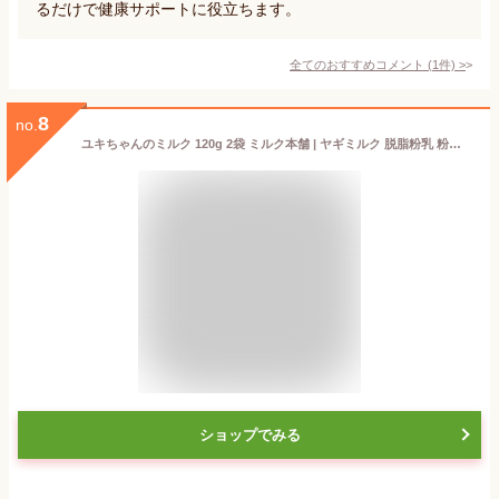
るだけで健康サポートに役立ちます。
全てのおすすめコメント
(
1
件)
>
8
no.
ユキちゃんのミルク 120g 2袋 ミルク本舗 | ヤギミルク 脱脂粉乳 粉ミルク 着色料 香料 保存料 不使用 無添加 高タンパク 低脂肪 EFSA 甘さ控えめ メール便 送料無料
ショップでみる