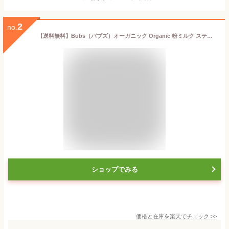
2
no.
【送料無料】Bubs（バブズ）オーガニック Organic 粉ミルク ステップ1（0〜6カ月）大缶 800g 1缶 単品【海外通販】
ショップでみる
価格と在庫を
楽天
でチェック
>>