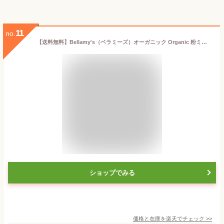
11
no.
【送料無料】Bellamy's（ベラミーズ）オーガニック Organic 粉ミルク ステップ1（0〜6カ月）大缶 800g 1缶 単品【海外通販】
ショップでみる
価格と在庫を
楽天
でチェック
>>