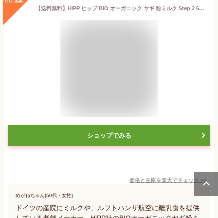
【送料無料】HiPP ヒップ BIO オーガニック ヤギ 粉ミルク Step 2 6ヶ月〜 400g 海外通販
ショップでみる
価格と在庫を
楽天
でチェック
>>
めがねちゃん(50代・女性)
ドイツの産院にミルクや、ルフトハンザ航空に離乳食を提供
している老舗メーカー、HiPP社のBIOオーガニックヤギ粉ミ