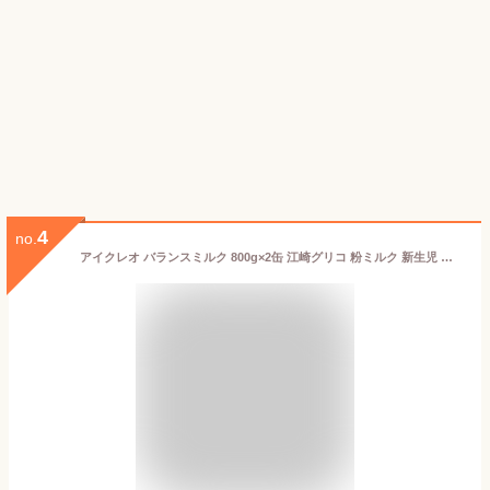
4
no.
アイクレオ バランスミルク 800g×2缶 江崎グリコ 粉ミルク 新生児 乳児 赤ちゃん ベビー 0ヵ月~1歳頃