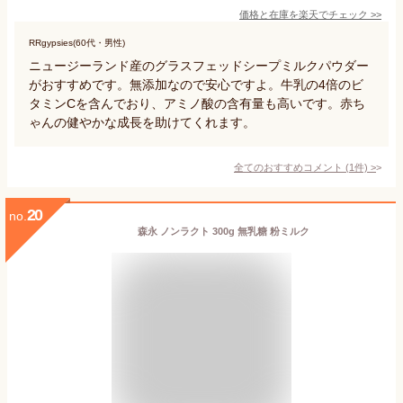
価格と在庫を
楽天
でチェック
>>
RRgypsies(60代・男性)
ニュージーランド産のグラスフェッドシープミルクパウダー
がおすすめです。無添加なので安心ですよ。牛乳の4倍のビ
タミンCを含んでおり、アミノ酸の含有量も高いです。赤ち
ゃんの健やかな成長を助けてくれます。
全てのおすすめコメント
(
1
件)
>
20
no.
森永 ノンラクト 300g 無乳糖 粉ミルク