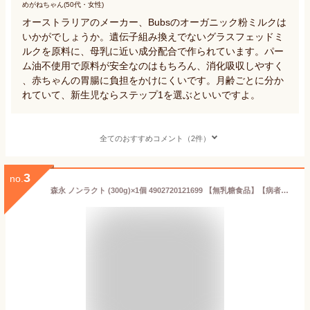
めがねちゃん(50代・女性)
オーストラリアのメーカー、Bubsのオーガニック粉ミルクは
いかがでしょうか。遺伝子組み換えでないグラスフェッドミ
ルクを原料に、母乳に近い成分配合で作られています。パー
ム油不使用で原料が安全なのはもちろん、消化吸収しやすく
、赤ちゃんの胃腸に負担をかけにくいです。月齢ごとに分か
れていて、新生児ならステップ1を選ぶといいですよ。
全てのおすすめコメント（2件）
3
no.
森永 ノンラクト (300g)×1個 4902720121699 【無乳糖食品】【病者用食品】【取寄商品】【3980円以上送料無料(沖縄・離島・海外除く)】