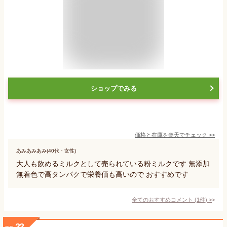
ショップでみる
価格と在庫を
楽天
でチェック
>>
あみあみあみ(40代・女性)
大人も飲めるミルクとして売られている粉ミルクです 無添加
無着色で高タンパクで栄養価も高いので おすすめです
全てのおすすめコメント
(
1
件)
>
22
no.