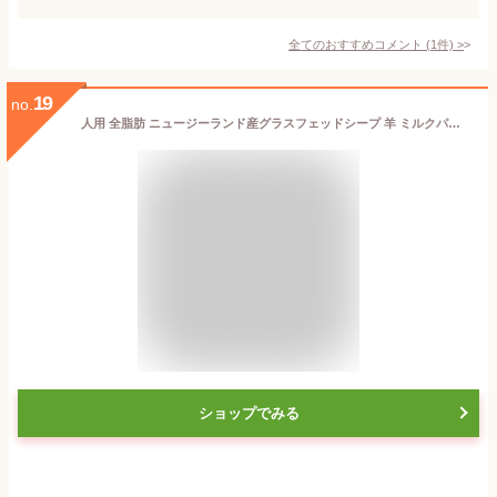
全てのおすすめコメント
(
1
件)
>
19
no.
人用 全脂肪 ニュージーランド産グラスフェッドシープ 羊 ミルクパウダー 90グラム こだわり 自然素材 天然 羊 ミルク粉 パウダー 生乳 粉末 Milk 無添加 オーガニック ミルク ミルクパウダー 粉 オーガニックミルク 粉ミルク 粉乳 自然 おやつ 栄養 ひつじみるく
ショップでみる