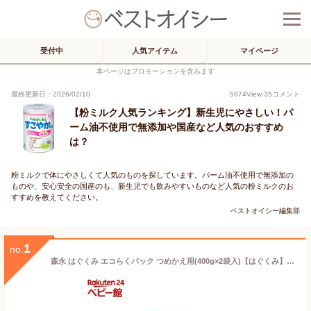
受付中
人気アイテム
マイページ
本ページはプロモーションを含みます
最終更新日：2026/02/10
5874
View
35
コメント
【粉ミルク人気ランキング】新生児にやさしい！パ
ーム油不使用で無添加や国産など人気のおすすめ
は？
粉ミルクで体にやさしくて人気のものを探しています。パーム油不使用で無添加の
ものや、安心安全の国産のも、新生児でも飲みやすいものなど人気の粉ミルクのお
すすめを教えてください。
ベストオイシー編集部
1
no.
森永 はぐくみ エコらくパック つめかえ用(400g×2袋入)【はぐくみ】[はぐくみ 粉ミルク 新生児 グローアップミルク]