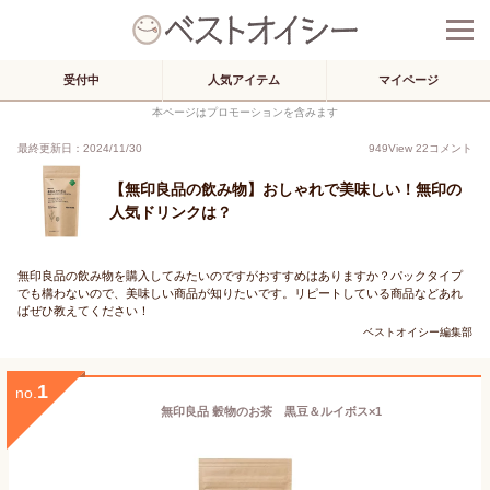
受付中
人気アイテム
マイページ
本ページはプロモーションを含みます
最終更新日：2024/11/30
949
View
22
コメント
【無印良品の飲み物】おしゃれで美味しい！無印の
人気ドリンクは？
無印良品の飲み物を購入してみたいのですがおすすめはありますか？パックタイプ
でも構わないので、美味しい商品が知りたいです。リピートしている商品などあれ
ばぜひ教えてください！
ベストオイシー編集部
1
no.
無印良品 穀物のお茶 黒豆＆ルイボス×1