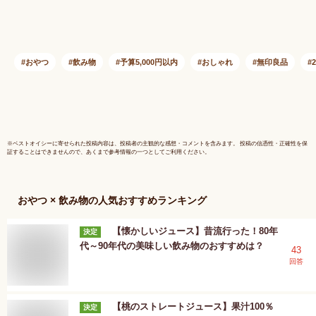
おやつ
飲み物
予算5,000円以内
おしゃれ
無印良品
※
ベストオイシー
に寄せられた投稿内容は、投稿者の主観的な感想・コメントを含みます。 投稿の信憑性・正確性を保
証することはできませんので、あくまで参考情報の一つとしてご利用ください。
おやつ × 飲み物
の人気おすすめランキング
【懐かしいジュース】昔流行った！80年
決定
代～90年代の美味しい飲み物のおすすめは？
43
回答
【桃のストレートジュース】果汁100％
決定