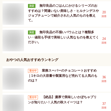
無印良品のごはんにかけるシリーズのお
決定
すすめは？間違いない美味しさ・ヒルナンデスや
20
ジョブチューンで紹介された人気のものを教え
回答
て。
無印良品の不揃いバウムとは？種類多
決定
い・値段も手頃で美味しい人気なものを教えてく
24
ださい。
回答
おやつ
の人気おすすめランキング
業務スーパーのチョコレートおすすめ
受付中
｜1キロの大容量や製菓用など売れてる人気のも
36
のは？
回答
【絶品】濃厚で美味しいかぼちゃプリ
受付中
ンが知りたい！人気の秋スイーツは？
37
回答