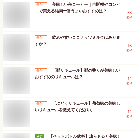
美味しい缶コーヒー｜自販機やコンビ
受付中
ニで買える結局一番うまいおすすめは？
33
回答
飲みやすいココナッツミルクはありま
受付中
すか？
16
回答
【梨リキュール】梨の香りが美味しい
受付中
おすすめのリキュールは？
44
回答
【ぶどうリキュール】葡萄味の美味し
受付中
いリキュールを教えてください。
44
回答
【ペットボトル飲料】凍らせると美味し
決定