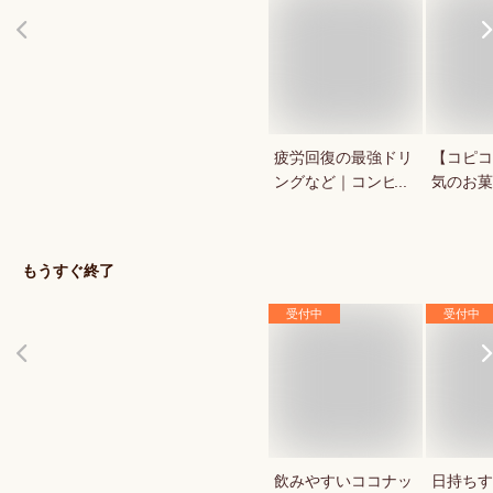
疲労回復の最強ドリ
【コピコ
ングなど｜コンビ
気のお菓
ニ・ドラックストア
いkopi
で買える人気のおす
は？
すめは？
もうすぐ終了
受付中
受付中
飲みやすいココナッ
日持ちす