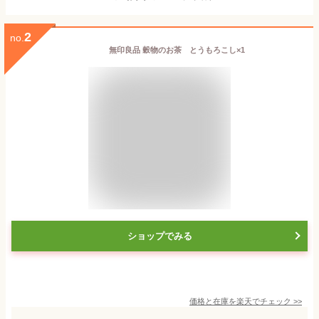
2
no.
無印良品 穀物のお茶 とうもろこし×1
ショップでみる
価格と在庫を
楽天
でチェック
>>