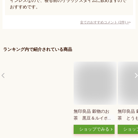
インレスなので、寝る前のリラックスタイムに飲めますので
おすすめです。
全てのおすすめコメント
(
2
件)
>
ランキング内で紹介されている商品
無印良品 穀物のお
無印良品 
茶 黒豆＆ルイボス
茶 とうも
×1
ショップでみる
ショッ