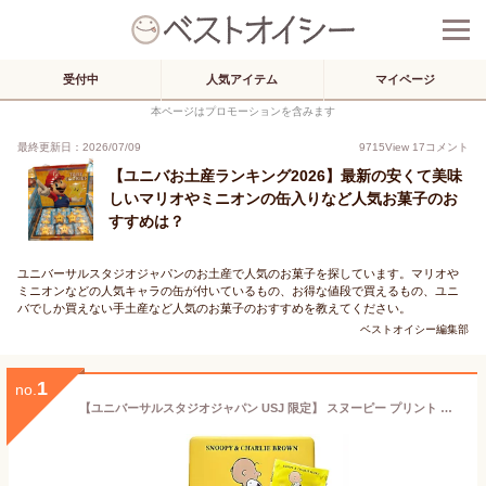
受付中
人気アイテム
マイページ
本ページはプロモーションを含みます
最終更新日：2026/07/09
9715
View
17
コメント
【ユニバお土産ランキング2026】最新の安くて美味
しいマリオやミニオンの缶入りなど人気お菓子のお
すすめは？
ユニバーサルスタジオジャパンのお土産で人気のお菓子を探しています。マリオや
ミニオンなどの人気キャラの缶が付いているもの、お得な値段で買えるもの、ユニ
バでしか買えない手土産など人気のお菓子のおすすめを教えてください。
ベストオイシー編集部
1
no.
【ユニバーサルスタジオジャパン USJ 限定】 スヌーピー プリント クッキーCB(SN16) お土産 お菓子 ユニバ グッズ プレゼント