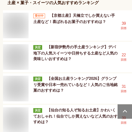
土産 × 菓子・スイーツ
の人気おすすめランキング
【京都土産】天橋立でしか買えない手
受付中
土産など！喜ばれるお菓子のおすすめは？
39
回答
【新宿伊勢丹の手土産ランキング】デパ
決定
地下の人気スイーツや日持ちする土産など人気の
22
美味しいおすすめは？
回答
【全国お土産ランキング2026】グランプ
決定
リ受賞や日本一売れているなど！人気のご当地銘
31
菓のおすすめは？
回答
【仙台の知る人ぞ知るお土産】かわいく
決定
ておしゃれ！仙台でしか買えないなど人気のおす
39
すめは？
回答