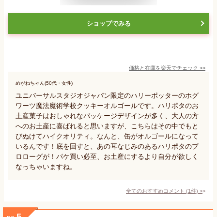
ショップでみる
価格と在庫を
楽天
でチェック
>>
めがねちゃん(50代・女性)
ユニバーサルスタジオジャパン限定のハリーポッターのホグ
ワーツ魔法魔術学校クッキーオルゴールです。ハリポタのお
土産菓子はおしゃれなパッケージデザインが多く、大人の方
へのお土産に喜ばれると思いますが、こちらはその中でもと
びぬけてハイクオリティ。なんと、缶がオルゴールになって
いるんです！底を回すと、あの耳なじみのあるハリポタのプ
ロローグが！パケ買い必至、お土産にするより自分が欲しく
なっちゃいますね。
全てのおすすめコメント
(
1
件)
>
5
no.