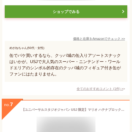
ショップでみる
価格と在庫を
Amazon
でチェック
>>
めがねちゃん(50代・女性)
缶でパケ買いするなら、クッパ城の缶入りアソートスナック
はいかが。USJで大人気のスーパー・ニンテンドー・ワール
ドエリアのシンボル的存在のクッパ城のフィギュア付き缶が
ファンにはたまりません。
全てのおすすめコメント
(
1
件)
>
7
no.
【ユニバーサルスタジオジャパン USJ 限定】マリオ ハテナブロック プリントクッキー 缶 スーパー ニンテンドー ワールド (買物袋付き)