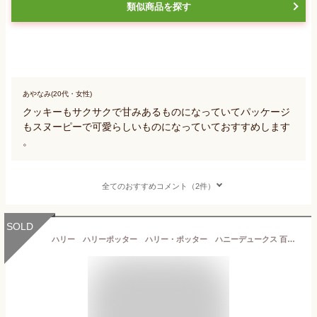
類似商品を探す
あやなみ(20代・女性)
クッキーもサクサクで甘みあるものになっていてパッケージ
もスヌーピーで可愛らしいものになっていておすすめします
。
全てのおすすめコメント（2件）
SOLD
ハリー ハリーポッター ハリー・ポッター ハニーデュークス 百味ビーンズ キャンディポット 個包装 個別包装 ボッツ キャニスター 雑貨 ユニバーサルスタジオジャパン ユニバーサル ユニバ USJ お土産 お菓子 缶 全国送料無料 あす楽 バレンタイン ギフト 手土産