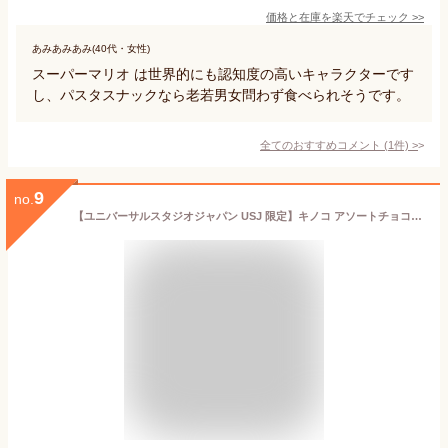
価格と在庫を
楽天
でチェック
>>
あみあみあみ(40代・女性)
スーパーマリオ は世界的にも認知度の高いキャラクターです
し、パスタスナックなら老若男女問わず食べられそうです。
全てのおすすめコメント
(
1
件)
>
9
no.
【ユニバーサルスタジオジャパン USJ 限定】キノコ アソートチョコレート スーパー ニンテンドー ワールド マリオ お土産 お菓子 (1個)