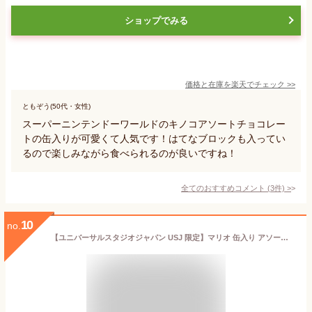
ショップでみる
価格と在庫を
楽天
でチェック
>>
ともぞう(50代・女性)
スーパーニンテンドーワールドのキノコアソートチョコレー
トの缶入りが可愛くて人気です！はてなブロックも入ってい
るので楽しみながら食べられるのが良いですね！
全てのおすすめコメント
(
3
件)
>
10
no.
【ユニバーサルスタジオジャパン USJ 限定】マリオ 缶入り アソートクランチ チョコレート ミルク＆ホワイト お土産 お菓子 ユニバ グッズ プレゼント