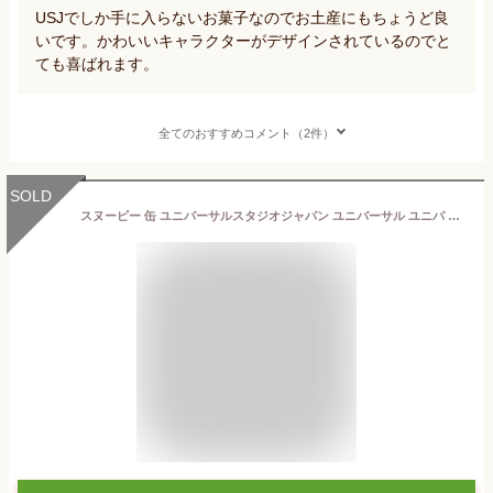
USJでしか手に入らないお菓子なのでお土産にもちょうど良
いです。かわいいキャラクターがデザインされているのでと
ても喜ばれます。
全てのおすすめコメント（2件）
SOLD
スヌーピー 缶 ユニバーサルスタジオジャパン ユニバーサル ユニバ USJ お土産 お菓子 和菓子 洋菓子 クッキー 柿の種 全国送料無料 チャーリーブラウン チョコレート バレンタイン ホワイトデー 友チョコ 義理チョコ 本命チョコ あす楽