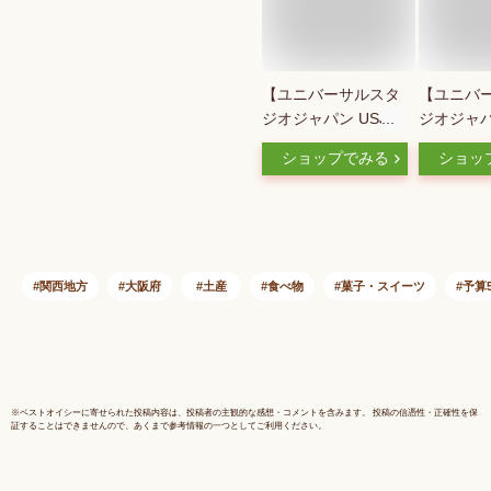
【ユニバーサルスタ
【ユニバ
ジオジャパン USJ 限
ジオジャパン
定】 スヌーピー プ
定】キノコ
ショップでみる
ショッ
リント クッキー
チョコレー
CB(SN16) お土産 お
ー ニンテ
菓子 ユニバ グッズ
ールド マ
プレゼント
産 お菓子 
関西地方
大阪府
土産
食べ物
菓子・スイーツ
予算5
※
ベストオイシー
に寄せられた投稿内容は、投稿者の主観的な感想・コメントを含みます。 投稿の信憑性・正確性を保
証することはできませんので、あくまで参考情報の一つとしてご利用ください。