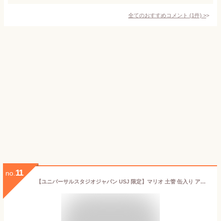
全てのおすすめコメント
(
1
件)
>
11
no.
【ユニバーサルスタジオジャパン USJ 限定】マリオ 土管 缶入り アソートクランチ チョコレート ミルク＆ホワイト お土産 お菓子 ユニバ グッズ プレゼント