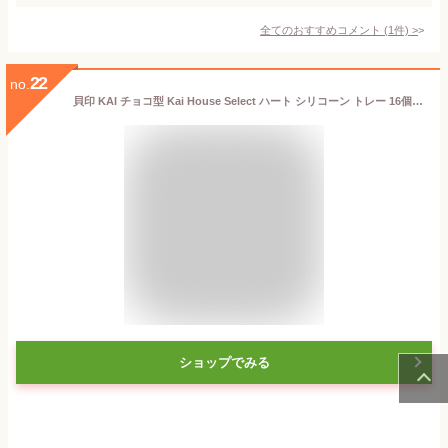
全てのおすすめコメント
(
1
件)
>
22
no.
貝印 KAI チョコ型 Kai House Select ハート シリコーン トレー 16個取り DL6369
ショップでみる