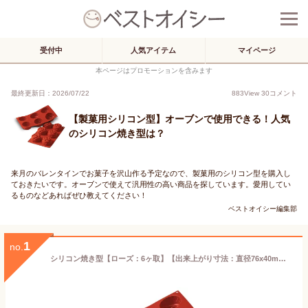
受付中
人気アイテム
マイページ
本ページはプロモーションを含みます
最終更新日：2026/07/22
883
View
30
コメント
【製菓用シリコン型】オーブンで使用できる！人気
のシリコン焼き型は？
来月のバレンタインでお菓子を沢山作る予定なので、製菓用のシリコン型を購入し
ておきたいです。オーブンで使えて汎用性の高い商品を探しています。愛用してい
るものなどあればぜひ教えてください！
ベストオイシー編集部
1
no.
シリコン焼き型【ローズ：6ヶ取】【出来上がり寸法：直径76x40mm】本体サイズ：300x175mm シリコン型 オーブン対応 食器洗浄機対応 電子レンジ対応 シリコマート シリコンフレックス プチケーキ 焼き菓子 バラの形 プチギフト プレゼント 差し入れ