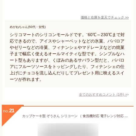
価格と在庫を
楽天
でチェック
>>
めがねちゃん(50代・女性)
シリコマートのシリコンモールドです。⁻60℃～230℃まで対
応できるので、アイスやシャーベットなどの氷菓、ババロア
やゼリーなどの冷菓、フィナンシェやマドレーヌなどの焼菓
子まで幅広く使えるオールマイティな型です。シンプルなハ
ート型もありますが、くぼみのあるサバラン型だと、ババロ
アにフルーツソースをトッピングしたり、フィナンシェの仕
上げにチョコを流し込んだりしてプレゼント用に映えるスイ
ーツが作れます。
全てのおすすめコメント
(
1
件)
>
21
no.
カップケーキ型 ぞうさん シリコーン （ 食洗機対応 電子レンジ対応 オーブン対応 シリコン型 焼き型 製菓道具 シリコンカップケーキ型 シリコントレー お菓子作り カップケーキ ゼリー 子ども ）【39ショップ】