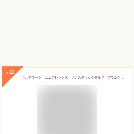
11
no.
マルテラート ユニフレックス ノンスティックモルド プラムケーキ SFT326 WML-45[関連：Martellato イタリア ブランド 製菓用品 お菓子作り 焼型 オーブン 電子レンジ 冷凍 対応 シリコン型]