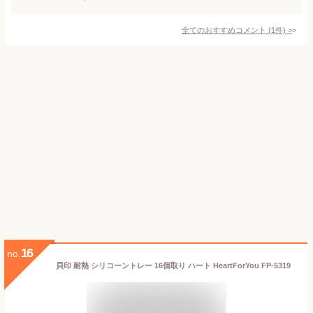
全てのおすすめコメント
(
1
件)
>
16
no.
貝印 耐熱 シリコーントレー 16個取り ハート HeartForYou FP-5319