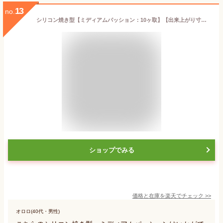
13
no.
シリコン焼き型【ミディアムパッション：10ヶ取】【出来上がり寸法：48x54x27mm】本体サイズ：300x175mm シリコン型 オーブン対応 食洗機対応 電子レンジ対応 シリコマート シリコンフレックス デザート ドルチェ バレンタイン ホワイトデー ハート形
ショップでみる
価格と在庫を
楽天
でチェック
>>
オロロ(40代・男性)