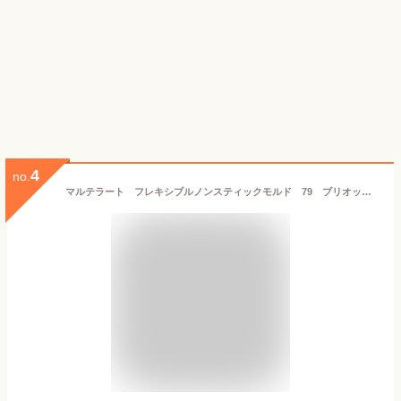
4
no.
マルテラート フレキシブルノンスティックモルド 79 ブリオッシュ 6ケ取 SF035 WSL-50[関連：Martellato イタリア ブランド 製菓用品 お菓子作り 焼型 オーブン 電子レンジ 冷凍 食器洗浄機 対応 シリコン型]