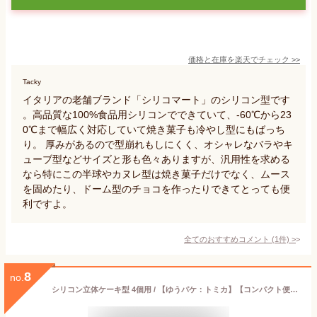
価格と在庫を
楽天
でチェック
>>
Tacky
イタリアの老舗ブランド「シリコマート」のシリコン型です
。高品質な100%食品用シリコンでできていて、-60℃から23
0℃まで幅広く対応していて焼き菓子も冷やし型にもばっち
り。 厚みがあるので型崩れもしにくく、オシャレなバラやキ
ューブ型などサイズと形も色々ありますが、汎用性を求める
なら特にこの半球やカヌレ型は焼き菓子だけでなく、ムース
を固めたり、ドーム型のチョコを作ったりできてとっても便
利ですよ。
全てのおすすめコメント
(
1
件)
>
8
no.
シリコン立体ケーキ型 4個用 / 【ゆうパケ：トミカ】【コンパクト便】/ キャラクター ケーキ ケーキ型 立体 ミニ マドレーヌ 型抜き シリコン型 シリコン シリコン製 製菓 お菓子 手作り お菓子作り 電子レンジ オーブン 食洗機 冷蔵 冷凍 耐熱 耐冷