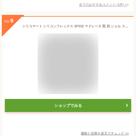
全てのおすすめコメント
(
1
件)
>
9
no.
シリコマート シリコンフレックス SF032 マドレーヌ 型 貝 シェル スモール 9個付 シリコン型 | 空焼き 不要 Silikomart
ショップでみる
価格と在庫を
楽天
でチェック
>>