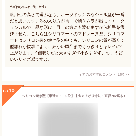
めがねちゃん(50代・女性)
汎用性の高さで選ぶなら、オーソドックスなシェル型が一番
だと思います。熱の入り方が均一で焼きムラが出にくく、ク
ラシカルで上品な形は、目上の方にも渡せますから相手を選
びません。こちらはシリコマートのマドレーヌ型。シリコマ
ートはシリコン製の焼き型の中でも、シリコンの質が高くて
型離れが抜群によく、細かい凹凸までくっきりとキレイに仕
上がります。9個取りだと大きすぎず小さすぎず、ちょうど
いいサイズ感ですよ。
全てのおすすめコメント
(
1
件)
>
10
no.
シリコン焼き型【半球70：6ヶ取】【出来上がり寸法：直径70x高さ35mm】本体サイズ300x175mm シリコン型 オーブン対応 食器洗浄機対応 電子レンジ対応 シリコマート シリコンフレックス プチケーキ デザート ドルチェ 家庭用 業務用