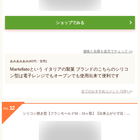
ショップでみる
価格と在庫を
楽天
でチェック
>>
あみあみあみ(40代・女性)
Martellatoという イタリアの製菓 ブランドのこちらのシリコ
ン型は電子レンジでもオーブンでも使用出来て便利です
全てのおすすめコメント
(
1
件)
>
12
no.
シリコン焼き型【フランモールド50：15ヶ取】【出来上がり寸法：直径50x14mm】本体サイズ：300x175mm シリコン型 オーブン対応 食器洗浄機対応 電子レンジ対応 シリコマート シリコンフレックス デザート ドルチェ 家庭用 業務用