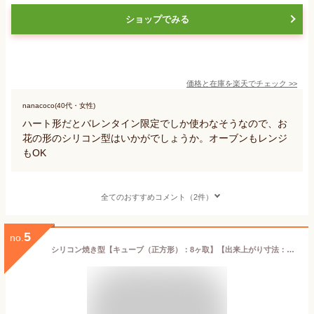
ショップでみる
価格と在庫を
楽天
でチェック
>>
nanacoco(40代・女性)
ハート形だとバレンタイン限定でしか使わなそうなので、お
花の形のシリコン型はいかがでしょうか。オーブンもレンジ
もOK
全てのおすすめコメント（2件）
5
no.
シリコン焼き型【キューブ（正方形）：8ヶ取】【出来上がり寸法：50x50x50mm】本体サイズ：300x175mm シリコン型 オーブン対応 食器洗浄機対応 電子レンジ対応 シリコマート シリコンフレックス デザート ドルチェ 家庭用 業務用 キューブ 立方体