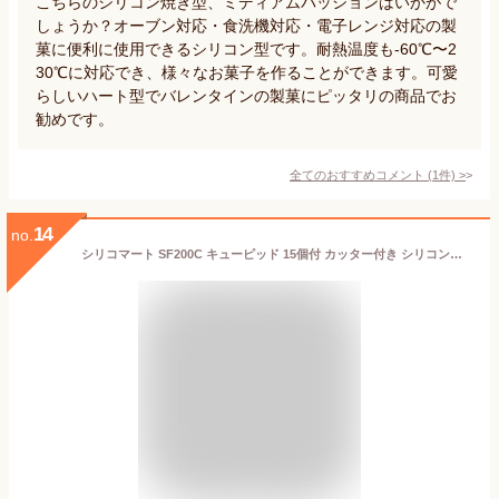
こちらのシリコン焼き型、ミディアムパッションはいかがで
しょうか？オーブン対応・食洗機対応・電子レンジ対応の製
菓に便利に使用できるシリコン型です。耐熱温度も-60℃〜2
30℃に対応でき、様々なお菓子を作ることができます。可愛
らしいハート型でバレンタインの製菓にピッタリの商品でお
勧めです。
全てのおすすめコメント
(
1
件)
>
14
no.
シリコマート SF200C キューピッド 15個付 カッター付き シリコン型 | Silikomart CUPIDO シリコンフレックス