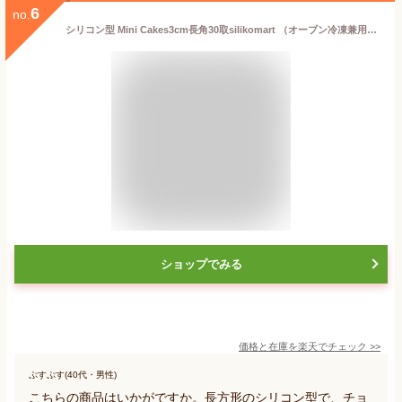
6
no.
シリコン型 Mini Cakes3cm長角30取silikomart （オーブン冷凍兼用）sf181
ショップでみる
価格と在庫を
楽天
でチェック
>>
ぷすぷす(40代・男性)
こちらの商品はいかがですか。長方形のシリコン型で、チョ