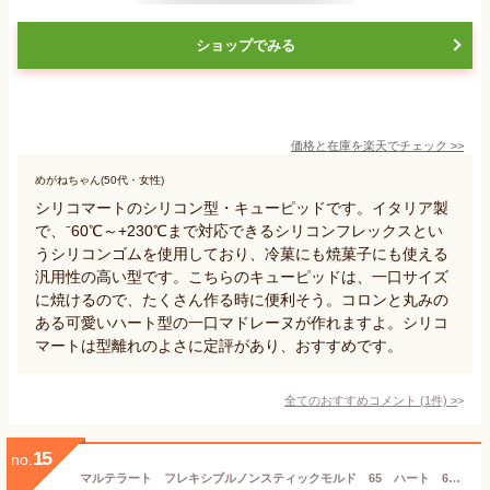
ショップでみる
価格と在庫を
楽天
でチェック
>>
めがねちゃん(50代・女性)
シリコマートのシリコン型・キューピッドです。イタリア製
で、⁻60℃～+230℃まで対応できるシリコンフレックスとい
うシリコンゴムを使用しており、冷菓にも焼菓子にも使える
汎用性の高い型です。こちらのキューピッドは、一口サイズ
に焼けるので、たくさん作る時に便利そう。コロンと丸みの
ある可愛いハート型の一口マドレーヌが作れますよ。シリコ
マートは型離れのよさに定評があり、おすすめです。
全てのおすすめコメント
(
1
件)
>
15
no.
マルテラート フレキシブルノンスティックモルド 65 ハート 6ケ取 SF036 WSL-51[関連：Martellato イタリア ブランド 製菓用品 お菓子作り 焼型 オーブン 電子レンジ 冷凍 食器洗浄機 対応 シリコン型]