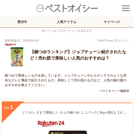
受付中
人気アイテム
マイページ
本ページはプロモーションを含みます
最終更新日：2026/08/04
10847
View
25
コメント
【鍋つゆランキング】ジョブチューン紹介されたな
ど！売れ筋で美味しい人気のおすすめは？
鍋つゆで美味しいものを探しています。ジョブチューンやヒルナンデスのような有
名なテレビ番組で紹介されたもの、美味しくて売れ筋のものなど、人気の鍋の素の
おすすめを教えてください。
ベストオイシー編集部
1
no.
ミツカン 〆まで美味しい キムチ鍋つゆ ミニパック( 36g×4袋入)【〆鍋(鍋の素)】[鍋の素 鍋つゆ なべつゆ 鍋スープ こなべっち 一人]