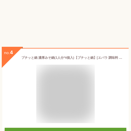
4
no.
プチッと鍋 濃厚みそ鍋(1人分*4個入)【プチッと鍋】[エバラ 調味料 鍋 鍋の素 鍋つゆ スープ 本格 みそ]