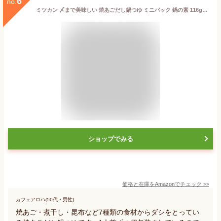
6
no.
ミツカン 〆まで美味しい 焼あごだし鍋つゆ ミニパック 鍋の素 116g×5個
ショップでみる
価格と在庫を
Amazon
でチェック
>>
カフェアロハ(50代・男性)
焼あご・煮干し・昆布など7種類の食材からダシをとってい