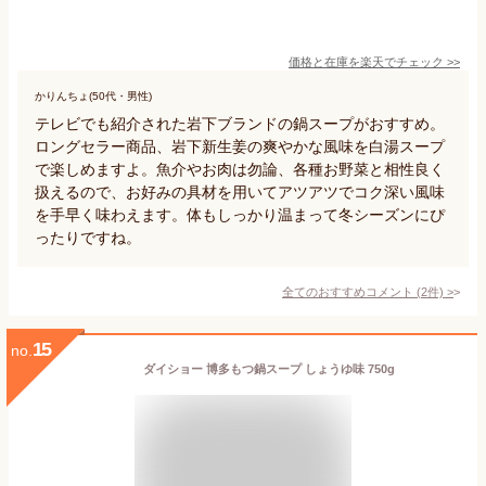
価格と在庫を
楽天
でチェック
>>
かりんちょ(50代・男性)
テレビでも紹介された岩下ブランドの鍋スープがおすすめ。
ロングセラー商品、岩下新生姜の爽やかな風味を白湯スープ
で楽しめますよ。魚介やお肉は勿論、各種お野菜と相性良く
扱えるので、お好みの具材を用いてアツアツでコク深い風味
を手早く味わえます。体もしっかり温まって冬シーズンにぴ
ったりですね。
全てのおすすめコメント
(
2
件)
>
15
no.
ダイショー 博多もつ鍋スープ しょうゆ味 750g