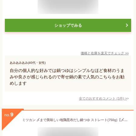
ショップでみる
価格と在庫を
楽天
でチェック
>>
あみあみあみ(40代・女性)
自分の個人的な好みでは鍋つゆはシンプルなほど食材のうま
みや良さが感じられるので寄せ鍋の素で人気のこちらをお勧
めします
全てのおすすめコメント
(
1
件)
>
9
no.
ミツカン 〆まで美味しい地鶏昆布だし鍋つゆ ストレート(750g)【〆鍋(鍋の素)】[鍋の素 鍋つゆ なべつゆ 〆鍋 寄せ鍋 よせ鍋]