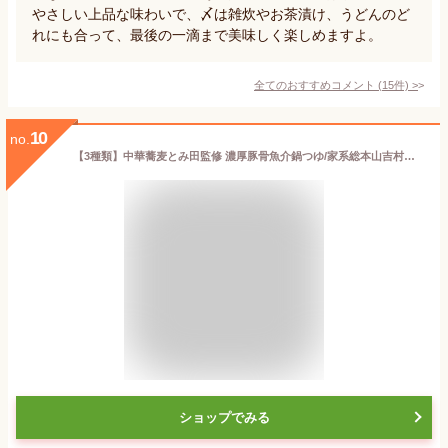
やさしい上品な味わいで、〆は雑炊やお茶漬け、うどんのど
れにも合って、最後の一滴まで美味しく楽しめますよ。
全てのおすすめコメント
(
15
件)
>
10
no.
【3種類】中華蕎麦とみ田監修 濃厚豚骨魚介鍋つゆ/家系総本山吉村家監修 横浜豚骨醤油鍋つゆ/札幌味噌拉麺専門店けやき監修 札幌味噌鍋つゆ (各1袋) ミツカン 鍋用 鍋つゆ ストレートタイプ ラーメンスープ 有名ラーメン店監修 みそ 濃厚豚骨魚介つけ麺 海鮮 リゾット 雑炊 お好みの材料で アレンジ 簡単 あったか 鍋パ 特別な日 クリスマス お正月 おまけ付(シール)
ショップでみる