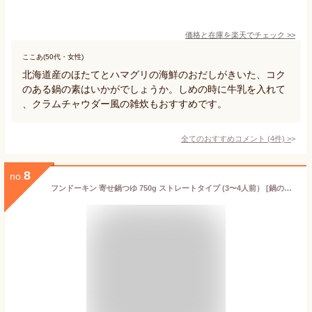
価格と在庫を
楽天
でチェック
>>
ここあ(50代・女性)
北海道産のほたてとハマグリの海鮮のおだしがきいた、コク
のある鍋の素はいかがでしょうか。しめの時に牛乳を入れて
、クラムチャウダー風の雑炊もおすすめです。
全てのおすすめコメント
(
4
件)
>
8
no.
フンドーキン 寄せ鍋つゆ 750g ストレートタイプ (3〜4人前） [鍋の素 鍋スープ なべつゆ 九州 甘口 あっさり だし あまくておいしい醤油使用]