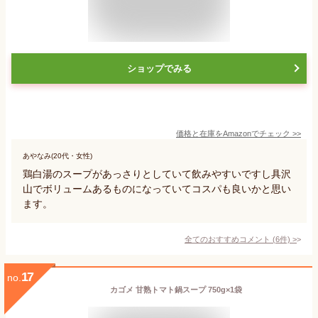
ショップでみる
価格と在庫を
Amazon
でチェック
>>
あやなみ(20代・女性)
鶏白湯のスープがあっさりとしていて飲みやすいですし具沢
山でボリュームあるものになっていてコスパも良いかと思い
ます。
全てのおすすめコメント
(
6
件)
>
17
no.
カゴメ 甘熟トマト鍋スープ 750g×1袋