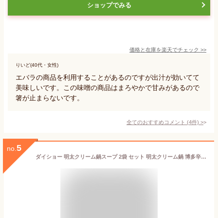
ショップでみる
価格と在庫を
楽天
でチェック
>>
りいど(40代・女性)
エバラの商品を利用することがあるのですが出汁が効いてて
美味しいです。この味噌の商品はまろやかで甘みがあるので
箸が止まらないです。
全てのおすすめコメント
(
4
件)
>
5
no.
ダイショー 明太クリーム鍋スープ 2袋 セット 明太クリーム鍋 博多辛子明太 簡単 鍋 スープ