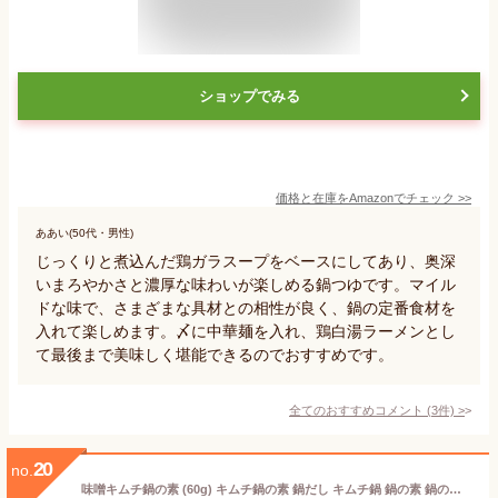
ショップでみる
価格と在庫を
Amazon
でチェック
>>
ああい(50代・男性)
じっくりと煮込んだ鶏ガラスープをベースにしてあり、奥深
いまろやかさと濃厚な味わいが楽しめる鍋つゆです。マイル
ドな味で、さまざまな具材との相性が良く、鍋の定番食材を
入れて楽しめます。〆に中華麺を入れ、鶏白湯ラーメンとし
て最後まで美味しく堪能できるのでおすすめです。
全てのおすすめコメント
(
3
件)
>
20
no.
味噌キムチ鍋の素 (60g) キムチ鍋の素 鍋だし キムチ鍋 鍋の素 鍋のもと 【豚肉とお好みの野菜で簡単・おいしいキムチ鍋 アサリとエビを入れて海鮮鍋もおすすめ】