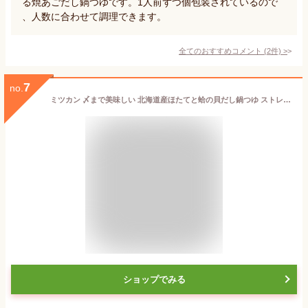
る焼あごだし鍋つゆです。1人前ずつ個包装されているので
、人数に合わせて調理できます。
全てのおすすめコメント
(
2
件)
>
7
no.
ミツカン 〆まで美味しい 北海道産ほたてと蛤の貝だし鍋つゆ ストレート(750g)【ミツカン】
ショップでみる