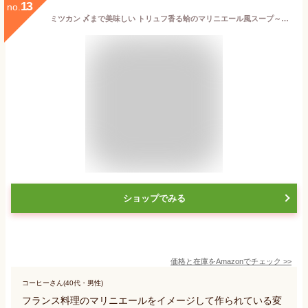
13
no.
ミツカン 〆まで美味しい トリュフ香る蛤のマリニエール風スープ～チーズ仕立て～(〆鍋 鍋の素 ストレートタイプ) 750g
ショップでみる
価格と在庫を
Amazon
でチェック
>>
コーヒーさん(40代・男性)
フランス料理のマリニエールをイメージして作られている変