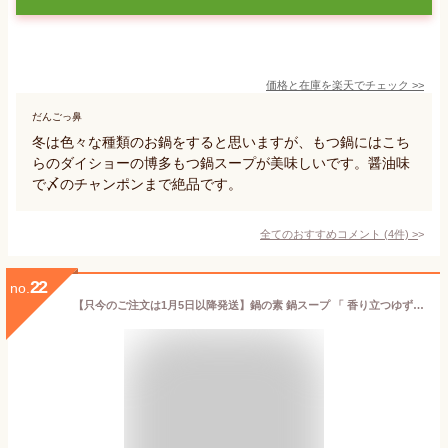
価格と在庫を
楽天
でチェック
>>
だんごっ鼻
冬は色々な種類のお鍋をすると思いますが、もつ鍋にはこち
らのダイショーの博多もつ鍋スープが美味しいです。醤油味
で〆のチャンポンまで絶品です。
全てのおすすめコメント
(
4
件)
>
22
no.
【只今のご注文は1月5日以降発送】鍋の素 鍋スープ 「 香り立つゆず鍋つゆ 1人前×4袋×2セット 濃縮タイプ 」 チョーコー 1000円ポッキリ 送料無料 メール便 鍋つゆ 一人鍋 鍋 一人用 一人暮らし 鍋セット 買いまわり もう一品