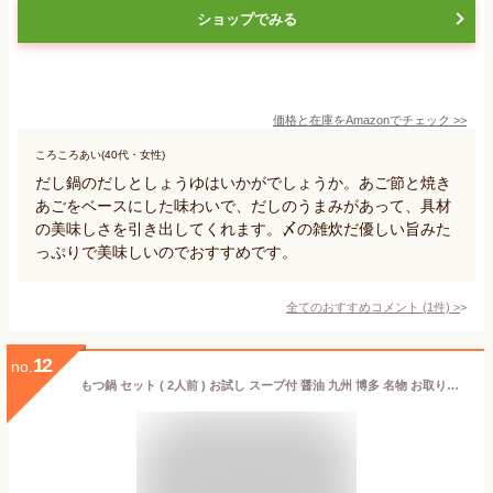
ショップでみる
価格と在庫を
Amazon
でチェック
>>
ころころあい(40代・女性)
だし鍋のだしとしょうゆはいかがでしょうか。あご節と焼き
あごをベースにした味わいで、だしのうまみがあって、具材
の美味しさを引き出してくれます。〆の雑炊だ優しい旨みた
っぷりで美味しいのでおすすめです。
全てのおすすめコメント
(
1
件)
>
12
no.
もつ鍋 セット ( 2人前 ) お試し スープ付 醤油 九州 博多 名物 お取り寄せ ( 常温 ) 元祖もつ鍋楽天地