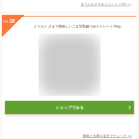
全てのおすすめコメント
(
7
件)
>
18
no.
ミツカン 〆まで美味しいごま豆乳鍋つゆストレート750g
ショップでみる
価格と在庫を
楽天
でチェック
>>