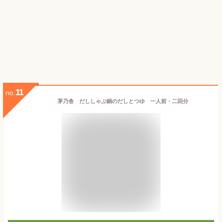
11
no.
茅乃舎 だししゃぶ鍋のだしとつゆ 一人前・二回分