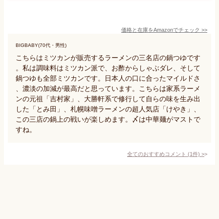
価格と在庫を
Amazon
でチェック
>>
BIGBABY(70代・男性)
こちらはミツカンが販売するラーメンの三名店の鍋つゆです
。私は調味料はミツカン派で、お酢からしゃぶダレ、そして
鍋つゆも全部ミツカンです。日本人の口に合ったマイルドさ
、濃淡の加減が最高だと思っています。こちらは家系ラーメ
ンの元祖「吉村家」、大勝軒系で修行して自らの味を生み出
した「とみ田」、札幌味噌ラーメンの超人気店「けやき」、
この三店の鍋上の戦いが楽しめます。〆は中華麺がマストで
すね。
全てのおすすめコメント
(
1
件)
>