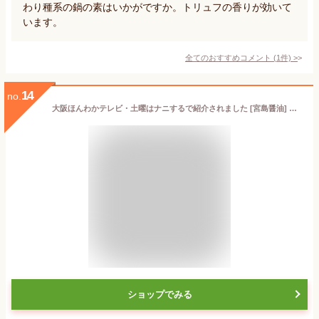
わり種系の鍋の素はいかがですか。トリュフの香りが効いて
います。
全てのおすすめコメント
(
1
件)
>
14
no.
大阪ほんわかテレビ・土曜はナニするで紹介されました [宮島醤油] 岩下の新生姜 鍋スープ 30g×3個 /便利 スープ 鍋 ショウガ 生姜 新生姜 鍋スープ 白湯 岩下の新生姜 鍋の素
ショップでみる