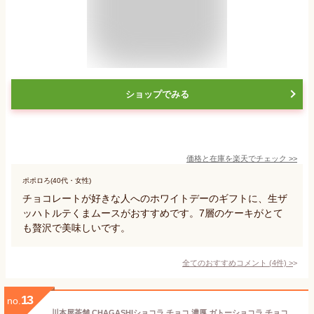
ショップでみる
価格と在庫を
楽天
でチェック
>>
ポポロろ(40代・女性)
チョコレートが好きな人へのホワイトデーのギフトに、生ザ
ッハトルテくまムースがおすすめです。7層のケーキがとて
も贅沢で美味しいです。
全てのおすすめコメント
(
4
件)
>
13
no.
川本屋茶舗 CHAGASHIショコラ チョコ 濃厚 ガトーショコラ チョコレートケーキ ガトー チョコレート 保存料・着色料 不使用 ギフト スイーツ ギフトボックス (ホール1本)