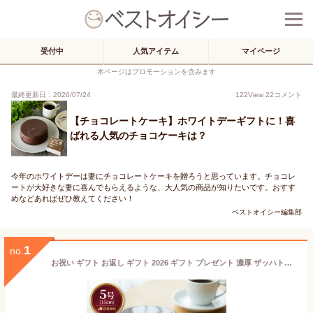
受付中
人気アイテム
マイページ
本ページはプロモーションを含みます
最終更新日：2026/07/24
122
View
22
コメント
【チョコレートケーキ】ホワイトデーギフトに！喜
ばれる人気のチョコケーキは？
今年のホワイトデーは妻にチョコレートケーキを贈ろうと思っています。チョコレ
ートが大好きな妻に喜んでもらえるような、大人気の商品が知りたいです。おすす
めなどあればぜひ教えてください！
ベストオイシー編集部
1
no.
お祝い ギフト お返し ギフト 2026 ギフト プレゼント 濃厚 ザッハトルテ 5号 ザッハトルテ風 人気 チョコレートケーキ ギフト 15cm チョコ 取り寄せ ガトーショコラ 贈り物 スイーツ 冷凍 ケーキ バースデー バースデイ ケーキ 大人 子供 予約 誕生日 スイーツ