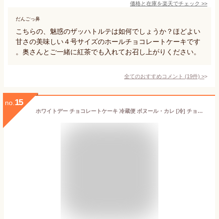
価格と在庫を
楽天
でチェック
>>
だんごっ鼻
こちらの、魅惑のザッハトルテは如何でしょうか？ほどよい
甘さの美味しい４号サイズのホールチョコレートケーキです
。奥さんとご一緒に紅茶でも入れてお召し上がりください。
全てのおすすめコメント
(
19
件)
>
15
no.
ホワイトデー チョコレートケーキ 冷蔵便 ボヌール・カレ [冷] チョコレート チョコ ケーキ お返し 2025 ホワイトデーギフト ギフト プレゼント スイーツ お菓子 ボヌールカレ お礼