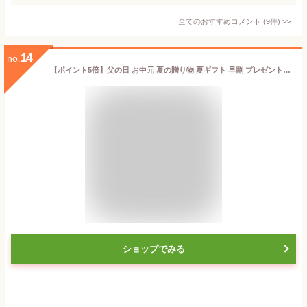
全てのおすすめコメント
(
9
件)
>
14
no.
【ポイント5倍】父の日 お中元 夏の贈り物 夏ギフト 早割 プレゼント スイーツ ケーキ お菓子 送料無料 魅惑のザッハトルテ 4号サイズ 冷凍 バースデーケーキ 誕生日 内祝い ギフト お取り寄せ 出産祝 還暦祝 2026年6月21日(日)父の日当日中までに必ず到着
ショップでみる