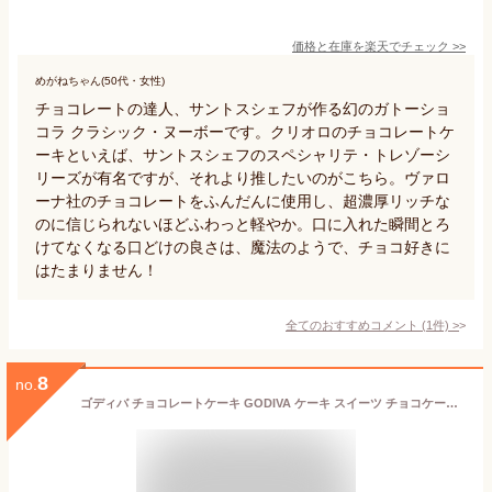
価格と在庫を
楽天
でチェック
>>
めがねちゃん(50代・女性)
チョコレートの達人、サントスシェフが作る幻のガトーショ
コラ クラシック・ヌーボーです。クリオロのチョコレートケ
ーキといえば、サントスシェフのスペシャリテ・トレゾーシ
リーズが有名ですが、それより推したいのがこちら。ヴァロ
ーナ社のチョコレートをふんだんに使用し、超濃厚リッチな
のに信じられないほどふわっと軽やか。口に入れた瞬間とろ
けてなくなる口どけの良さは、魔法のようで、チョコ好きに
はたまりません！
全てのおすすめコメント
(
1
件)
>
8
no.
ゴディバ チョコレートケーキ GODIVA ケーキ スイーツ チョコケーキ 洋菓子 お菓子 菓子折り 焼き菓子 詰め合わせ セット 内祝い 退職 お返し 結婚 出産 香典返し 快気 お供え 祝い お礼 スイーツ プレゼント チョコケーキ ギフト 引き出物 バレンタイン ホワイトデー 2025