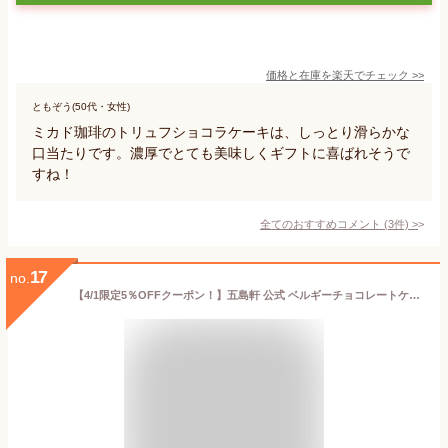
価格と在庫を
楽天
でチェック
>>
ともぞう(50代・女性)
ミカド珈琲のトリュフショコラケーキは、しっとり滑らかな
口当たりです。濃厚でとても美味しくギフトに喜ばれそうで
すね！
全てのおすすめコメント
(
3
件)
>
17
no.
【4/1限定5％OFFクーポン！】五島軒 公式 ベルギーチョコレートケーキ 函館 五島軒 ギフト ベルギーチョコレート 冷凍 スイーツ 母の日ギフト 早割 御歳暮 ホワイトデー お返し 誕生日 送料込