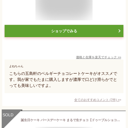
ショップでみる
価格と在庫を
楽天
でチェック
>>
よねちゃん
こちらの五島軒のベルギーチョコレートケーキがオススメで
す。我が家でもたまに購入しますが濃厚で口どけ滑らかでと
っても美味しいですよ。
全てのおすすめコメント
(
7
件)
>
SOLD
誕生日ケーキ バースデーケーキ まるで生チョコ【ドゥーブルショコラ】 4号 12CM チョコレートケーキ ケーキ 神戸スイーツ 2025 送料無料 ギフト プレゼント キャンドル メッセージカード付き お取り寄せ ホワイトデー