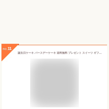
11
no.
誕生日ケーキ バースデーケーキ 送料無料 プレゼント スイーツ ギフト ザッハトルテ 4号 5号 かわいい クマ くま ケーキ チョコレート ケーキ チョコケーキ パーティー 大人 子供 記念日 お祝い 内祝い 出産祝い お礼 お返し お取り寄せ お菓子 冷凍