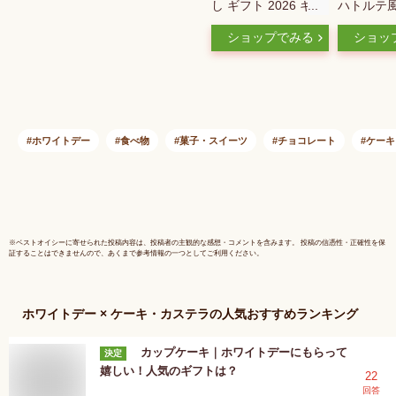
し ギフト 2026 ギフ
ハトルテ風
ト プレゼント 濃厚
レートケー
ショップでみる
ショッ
ザッハトルテ 5号 ザ
ール (ノー
ッハトルテ風 人気
チョコレートケーキ
ギフト 15cm チョコ
取り寄せ ガトーショ
コラ 贈り物 スイー
ホワイトデー
食べ物
菓子・スイーツ
チョコレート
ケーキ
ツ 冷凍 ケーキ バー
スデー バースデイ
ケーキ 大人 子供 予
約 誕生日 スイーツ
※
ベストオイシー
に寄せられた投稿内容は、投稿者の主観的な感想・コメントを含みます。 投稿の信憑性・正確性を保
証することはできませんので、あくまで参考情報の一つとしてご利用ください。
ホワイトデー × ケーキ・カステラ
の人気おすすめランキング
カップケーキ｜ホワイトデーにもらって
決定
嬉しい！人気のギフトは？
22
回答