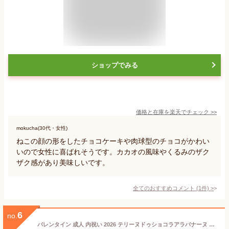
ショップでみる
価格と在庫を
楽天
でチェック
>>
mokucha(30代・女性)
ねこの顔の形をしたチョコケーキや肉球型のチョコがかわい
いので女性に喜ばれそうです。カカオの風味やくるみのザク
ザク感があり美味しいです。
全てのおすすめコメント
(
1
件)
>
6
no.
バレンタイン 成人 内祝い 2026 テリーヌドゥショコラアラバナーヌ テリーヌショコラ ガトーショコラ チョコレートケーキ チョコバナナ チョコレート 洋菓子 お菓子 高級 ギフト おしゃれ お取り寄せ スイーツ 誕生日プレゼント