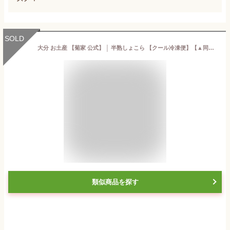
SOLD
大分 お土産 【菊家 公式】 │ 半熟しょこら 【クール冷凍便】【▲同梱注意▲】【北海道沖縄送料別途】 │ チョコレートケーキ ケーキ チョコ ザッハトルテ 5号 2〜3人 送料無料 スイーツ プレゼント お礼 挨拶 異動 引っ越し お歳暮 クリスマス
類似商品を探す