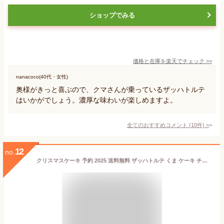
ショップでみる
価格と在庫を
楽天
でチェック
>>
nanacoco(40代・女性)
奥様がきっと喜ぶので、クマさんが乗っているザッハトルテ
はいかがでしょう。濃厚な味わいが楽しめますよ。
全てのおすすめコメント
(
10
件)
>
12
no.
クリスマスケーキ 予約 2025 送料無料 ザッハトルテ くま ケーキ チョコレート ケーキ 4号 5号 高級 クリスマス ケーキ ギフト お菓子 もりん 可愛い 濃厚 チョコケーキ ホールケーキ 子供 大人 お祝い パーティー デザート クリスマスプレゼント お取り寄せ ケーキ 冷凍配送