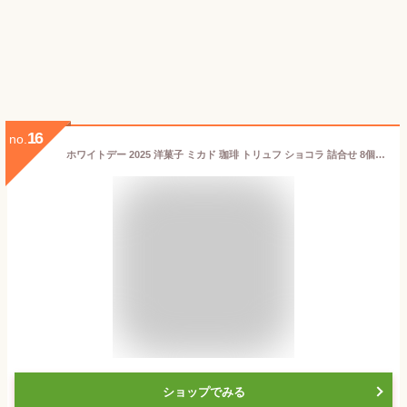
16
no.
ホワイトデー 2025 洋菓子 ミカド 珈琲 トリュフ ショコラ 詰合せ 8個 A1918 トリュフショコラ ケーキ チョコケーキ プチケーキ スイーツ カップケーキ 詰め合わせ チョコレート チョコ お菓子 個包装 常温 ギフト 送料無料 お供え 入学祝い 卒業祝い 退職祝い
ショップでみる