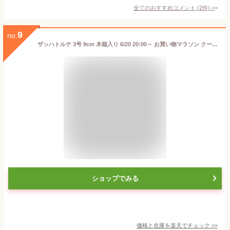
全てのおすすめコメント
(
2
件)
>
9
no.
ザッハトルテ 3号 9cm 木箱入り 6/20 20:00～ お買い物マラソン クーポン配布中 送料別 冷蔵便 お取り寄せ まとめ買い 父の日 お中元 夏ギフト 誕生日 お供え 手作り ウィーン菓子 チョコレートケーキ アルロース(希少糖)
ショップでみる
価格と在庫を
楽天
でチェック
>>