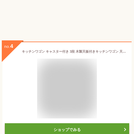
4
no.
キッチンワゴン キャスター付き 3段 木製天板付きキッチンワゴン 天板 キッチン 収納 ワゴン 洗面所 シンプル おしゃれ ナチュラル ランドリーワゴン ベージュ グレー カーキ ホワイト ダークブラウン ブラック キッチン家具 一人暮らし T-KW-L002
ショップでみる