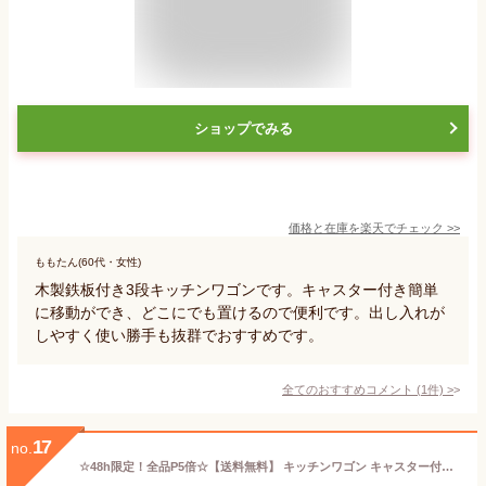
ショップでみる
価格と在庫を
楽天
でチェック
>>
ももたん(60代・女性)
木製鉄板付き3段キッチンワゴンです。キャスター付き簡単
に移動ができ、どこにでも置けるので便利です。出し入れが
しやすく使い勝手も抜群でおすすめです。
全てのおすすめコメント
(
1
件)
>
17
no.
☆48h限定！全品P5倍☆【送料無料】 キッチンワゴン キャスター付き 天板付き 収納ラック マルチワゴン ツールワゴン ラック キャスター付きワゴン キッチン 収納 4段 3段 2段 キッチン カウンター インテリア おもちゃ入れ 小物 収納用品 新生活 ギフト