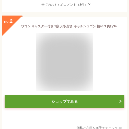
全てのおすすめコメント（3件）
2
no.
ワゴン キャスター付き 3段 天板付き キッチンワゴン 幅46.3 奥行34.9 高さ78.6 収納ワゴン おしゃれ スチールワゴン サイドワゴン 底板 メッシュ ベビーワゴン リビング キッチン ランドリー 一人暮らし 新生活 T-KW-L002 *
ショップでみる
価格と在庫を
楽天
でチェック
>>