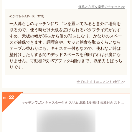
価格と在庫を
楽天
でチェック
>>
めがねちゃん(50代・女性)
一人暮らしのキッチンにワゴンを置いてみると意外に場所を
取るので、使う時だけ天板を広げられるバタフライ式がおす
すめ。天板の幅が36㎝から倍の72㎝になり、かなりのスペー
スが確保できます。調理台や、サッと朝食を取るくらいなら
テーブル替わりにも。キャスター付きなので、使わない時は
壁付けしたりすき間のデッドスペースを利用すれば邪魔にな
りません。可動棚2枚+S字フック4個付きで、収納力もばっち
りです。
全てのおすすめコメント
(
6
件)
>
22
no.
キッチンワゴン キャスター付き スリム 北欧 3段 幅43 天板付き ストッパー付き ワゴン キャスター ラック キッチンラック 炊飯器 おしゃれ 省スペース 隙間収納 すき間 炊飯器ラック スチール コンパクト レンジ ランドリー GC-P76