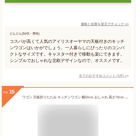
価格と在庫を
楽天
でチェック
>>
どんどん(50代・男性)
コスパが高くて人気のアイリスオーヤマの天板付きのキッチ
ンワゴンはいかがでしょう。一人暮らしにぴったりのコンパ
クトなサイズです。キャスター付きで移動も楽にできます。
シンプルでおしゃれな北欧デザインなので、オススメです。
全てのおすすめコメント
(
1
件)
>
15
no.
ワゴン 天板折りたたみ キッチンワゴン 幅50cm おしゃれ 高さ70cm 収納 バタフライ ラック 作業 シンプル リビング VBW-50(NA) VBW-50(BR)