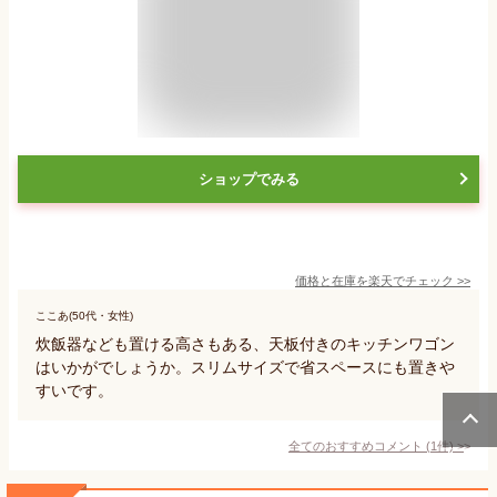
ショップでみる
価格と在庫を
楽天
でチェック
>>
ここあ(50代・女性)
炊飯器なども置ける高さもある、天板付きのキッチンワゴン
はいかがでしょうか。スリムサイズで省スペースにも置きや
すいです。
全てのおすすめコメント
(
1
件)
>