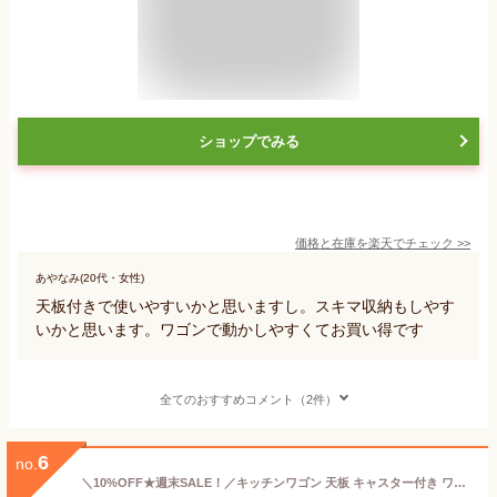
ショップでみる
価格と在庫を
楽天
でチェック
>>
あやなみ(20代・女性)
天板付きで使いやすいかと思いますし。スキマ収納もしやす
いかと思います。ワゴンで動かしやすくてお買い得です
全てのおすすめコメント（2件）
6
no.
＼10%OFF★週末SALE！／キッチンワゴン 天板 キャスター付き ワゴン スチール 収納ラック 大容量 収納 マルチワゴン ラック 北欧風 隙間収納 バスケットトローリー キッチンストッカー おしゃれ 作業台 レンジ台 スチールラック サイドワゴン 天板付き ベビーワゴン