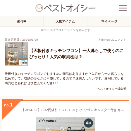
受付中
人気アイテム
マイページ
本ページはプロモーションを含みます
最終更新日：2026/05/06
748
View
32
コメント
【天板付きキッチンワゴン】一人暮らしで使うのに
ぴったり！人気の収納棚は？
天板付きのキッチンワゴンでおすすめの商品はありますか？先月から一人暮らしを
始めていて、収納の少なさに不便しているので早速購入したいです。愛用している
商品などあればぜひ教えてください！
ベストオイシー編集部
1
no.
【20%OFF】1372円値引！ 3/11 1:59まで! ワゴン キャスター付き キッチンワゴン スリム 木製 天板付き キッチンラック 作業台 ランドリーラック 4段 収納ラック キッチン収納 ランドリー収納 ガレージ収納 工具 道具 ペットボトル おもちゃ 北欧 おしゃれ MTL-S016