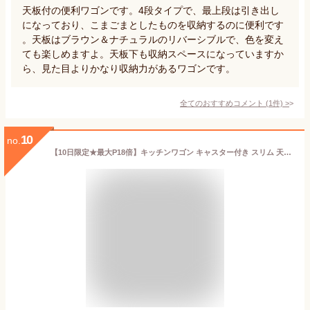
天板付の便利ワゴンです。4段タイプで、最上段は引き出し
になっており、こまごまとしたものを収納するのに便利です
。天板はブラウン＆ナチュラルのリバーシブルで、色を変え
ても楽しめますよ。天板下も収納スペースになっていますか
ら、見た目よりかなり収納力があるワゴンです。
全てのおすすめコメント
(
1
件)
>
10
no.
【10日限定★最大P18倍】キッチンワゴン キャスター付き スリム 天板付き 北欧 3段 幅40 奥行30 スチールラック ワゴン CMM-WG4084 収納 棚 キッチン収納 メタルラック スリム カラーメタルラック アイリスオーヤマ[幅41 奥行31 高さ84] 一人暮らし