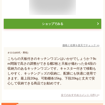
ショップでみる
価格と在庫を
楽天
でチェック
>>
オロロ(40代・男性)
こちらの天板付きのキッチンワゴンはいかがでしょうか？9c
m間隔で高さの調整ができる棚2枚と天板が備わった全4段の
収納力のあるキッチンワゴンです。キャスター付きで移動も
しやすく、キッチングッズの収納に、配膳にも快適に使用で
きます。最上段20kg、可動棚各15kg、下段20kgと丈夫で安
心して収納できる商品でお勧めです。
全てのおすすめコメント
(
1
件)
>