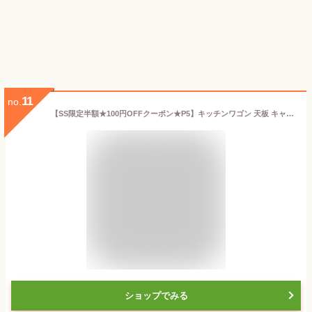
11
no.
【SS限定半額★100円OFFクーポン★P5】キッチンワゴン 天板 キャンセル付き ワゴン スチール製 収納ラック 収納 マルチワゴン 2段 ラック 北欧風 隙間収納 バスケットトローリー キッチンストッカー おしゃれ 作業台 トースター
ショップでみる