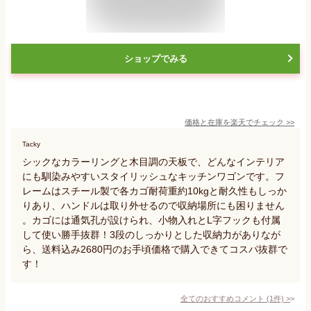
ショップでみる
価格と在庫を
楽天
でチェック
>>
Tacky
シックなカラーリングと木目調の天板で、どんなインテリア
にも馴染みやすいスタイリッシュなキッチンワゴンです。フ
レームはスチール製で各カゴ耐荷重約10kgと耐久性もしっか
りあり、ハンドルは取り外せるので収納場所にも困りません
。カゴには通気孔が設けられ、小物入れとL字フックも付属
して使い勝手抜群！3段のしっかりとした収納力がありなが
ら、送料込み2680円のお手頃価格で購入できてコスパ抜群で
す！
全てのおすすめコメント
(
1
件)
>