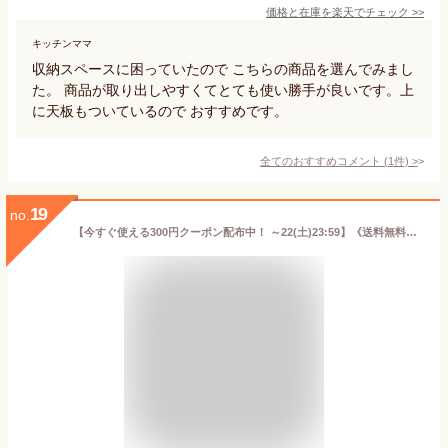
価格と在庫を
楽天
でチェック
>>
キッチンママ
収納スペースに困っていたので こちらの商品を選んでみまし
た。 商品が取り出しやすくてとても使い勝手が良いです。上
に天板もついているので おすすめです。
全てのおすすめコメント
(
1
件)
>
19
no.
【今すぐ使える300円クーポン配布中！ ～22(土)23:59】《送料無料》キッチンワゴン キャスター付き スリム 天板付き 4段 収納 ラック 回転式 引き出し キッチン カウンター 隙間 カゴ付き 調味料 キャスター ワゴン おしゃれ 北欧 モダン シンプル ホワイト 白 洗面所