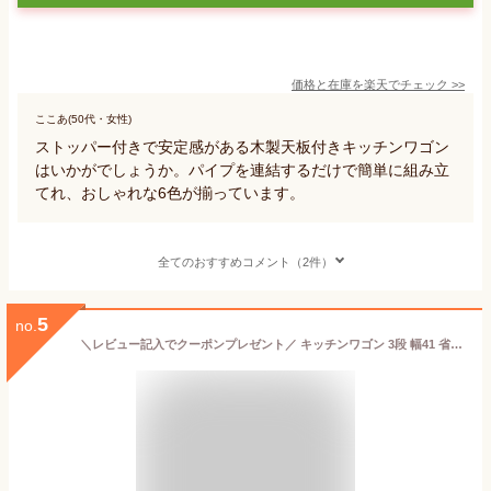
価格と在庫を
楽天
でチェック
>>
ここあ(50代・女性)
ストッパー付きで安定感がある木製天板付きキッチンワゴン
はいかがでしょうか。パイプを連結するだけで簡単に組み立
てれ、おしゃれな6色が揃っています。
全てのおすすめコメント（2件）
5
no.
＼レビュー記入でクーポンプレゼント／ キッチンワゴン 3段 幅41 省スペース 隙間収納 スリム キャスター付 アイリスオーヤマ天板付き 奥行31 キッチンワゴン ランドリーワゴン キッチン収納 ランドリー収納 木天板 すき間収納 送料無料 CMM-WG4084