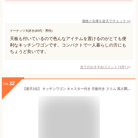
価格と在庫を
楽天
でチェック
>>
ドーナッツ大好き(40代・男性)
天板も付いているので色んなアイテムを置けるのがとても便
利なキッチンワゴンです。コンパクトで一人暮らしの方にも
ちょうど良いです。
全てのおすすめコメント
(
1
件)
>
12
no.
【楽天1位】 キッチンワゴン キャスター付き 天板付き スリム 高さ調節 4段 幅70cm×奥行30cm 木目調 隙間収納 キッチンラック キッチン収納 ラック ワゴン ストッカー ワゴンラック マルチワゴン サイドラック 収納 キッチン 台所 おしゃれ 1年保証 ★[送料無料]