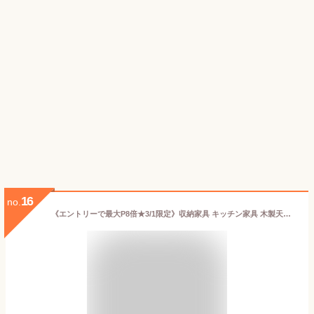
16
no.
《エントリーで最大P8倍★3/1限定》収納家具 キッチン家具 木製天板付きキッチンワゴン T-KW-L002収納家具 キッチン家具 キッチンワゴン キャスター 付き 天板 キッチン 収納 ワゴン 洗面所 ベージュ グレー カーキ ホワイト ダークブラウン ブラック[2503SE]