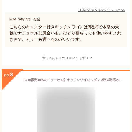
価格と在庫を
楽天
でチェック
>>
KUMIKAN(40代・女性)
こちらのキャスター付きキッチンワゴンは3段式で木製の天
板でナチュラルな風合いも。ひとり暮らしでも使いやすい大
きさで、カラーも選べるのがいいです。
全てのおすすめコメント（2件）
8
no.
【3/10限定10%OFFクーポン】キッチンワゴン ワゴン 2段 3段 高さ調節 取っ手付き キャスター付き ハンドル バスケットトローリー 収納アイテム 天板 スリム キッチン収納 ベビーワゴン スリム おしゃれ 収納ラック 送料無料