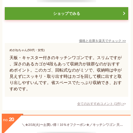
ショップでみる
価格と在庫を
楽天
でチェック
>>
めがねちゃん(50代・女性)
天板・キャスター付きのキッチンワゴンです。スリムですが
、深さのあるカゴが4段もあって収納力が抜群なのがおすす
めポイント。このカゴ、回転式なのがミソで、収納時は中が
見えずにスッキリ・取り出す時はカゴを回して横に出すと取
り出しやすいんです。省スペースでたっぷり収納でき、おす
すめです。
全てのおすすめコメント
(
1
件)
>
20
no.
＼★2/18(火)〜お買い得！10％オフクーポン★／キッチンワゴン 天板付き ツールワゴン キャスター付き 4段 3段 2段 キッチンカウンター インテリア 収納 小物 ny234