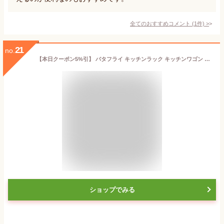
全てのおすすめコメント
(
1
件)
>
21
no.
【本日クーポン5%引】 バタフライ キッチンラック キッチンワゴン キャスター付き スリム ワゴン バタフライワゴン キッチン 収納 作業台 レンジ台 ラック 炊飯器 キッチン収納 伸縮 折りたたみ 天板付き 小さい おしゃれ 北欧 ナチュラル ブラウン
ショップでみる