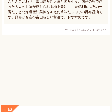
ことんこだわり、富山県産丸大豆と国産小麦、国産の塩で作
った大豆の甘味が感じられる極上醤油に、天然利尻昆布の一
番だしと北海道産甜菜糖を加えた旨味たっぷりの昆布醤油で
す。昆布が名産の富山らしい醤油で、おすすめです。
全てのおすすめコメント
(
1
件)
>
16
no.