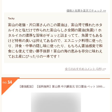
価格と在庫を
楽天
でチェック
>>
Tacky
富山の老舗・片口屋さんのこの醤油は、富山湾で獲れたホタ
ルイカと塩だけで作られた富山らしさ全開の醤油(魚醤)！ホ
タルイカの濃厚な旨味がギュッと詰まってて、魚醤でもある
けど特有の臭いは抑えてあるので、エスニック料理に使った
り、洋食・中華の隠し味に使ったり、もちろん醤油感覚で和
食にも使えて使い勝手抜群！富山の海の恵みを存分に味わえ
てお土産にぴったりの一本です！
全てのおすすめコメント
(
1
件)
>
14
no.
【最強配送】 【送料無料】富山県 中六醸造元 甘口醤油 ペット 1000ml 1L×6本 新湊 魚に合う醤油 なかろく