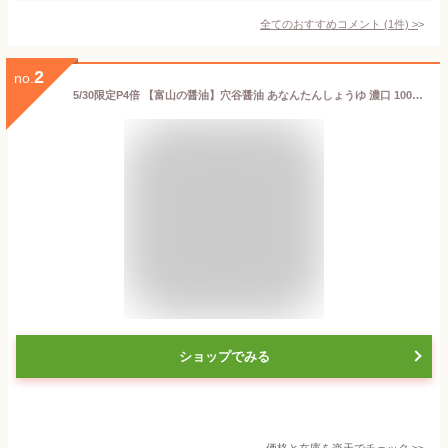
全てのおすすめコメント
(
1
件)
>
2
no.
5/30限定P4倍 【富山の醤油】穴谷醤油 あなんたんしょうゆ 濃口 1000ml 1L 1本【ご注文は1ケース（15本）まで同梱可能】
ショップでみる
価格と在庫を
楽天
でチェック
>>