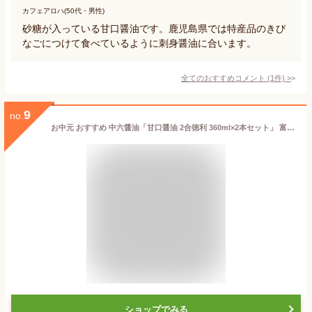
カフェアロハ(50代・男性)
砂糖が入っている甘口醤油です。鹿児島県では特産品のきび
なごにつけて食べているように刺身醤油に合います。
全てのおすすめコメント
(
1
件)
>
9
no.
お中元 おすすめ 中六醤油「甘口醤油 2合徳利 360ml×2本セット」 富山のご当地醤油 人気商品
ショップでみる