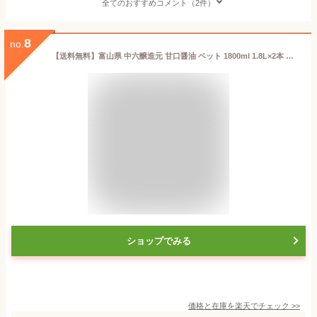
全てのおすすめコメント（2件）
8
no.
【送料無料】富山県 中六醸造元 甘口醤油 ペット 1800ml 1.8L×2本 新湊 魚に合う醤油 なかろく
ショップでみる
価格と在庫を
楽天
でチェック
>>