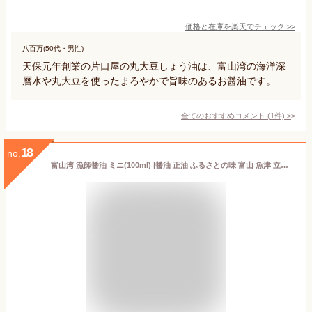
価格と在庫を
楽天
でチェック
>>
八百万(50代・男性)
天保元年創業の片口屋の丸大豆しょう油は、富山湾の海洋深
層水や丸大豆を使ったまろやかで旨味のあるお醤油です。
全てのおすすめコメント
(
1
件)
>
18
no.
富山湾 漁師醤油 ミニ(100ml) |醤油 正油 ふるさとの味 富山 魚津 立山酒店 富山の醤油 魚 刺身 煮付け 照り焼き 料理 調理が楽 ギフト