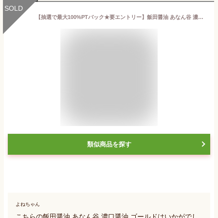
SOLD
【抽選で最大100%PTバック★要エントリー】飯田醤油 あなん谷 濃口醤油 ゴールド(甘天) 1.0L 穴の谷 霊水 あなんたん 富山 上市 こいくち 甘口 あまくち 金 金ラベル 上級 ゴールド 調味料
類似商品を探す
よねちゃん
こちらの飯田醤油 あなん谷 濃口醤油 ゴールドはいかがでし