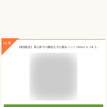
4
no.
【最強配送】 富山県 中六醸造元 甘口醤油 ペット 1000ml 1L 1本【ご注文は12本まで同梱可能】新湊 魚に合う醤油 なかろく