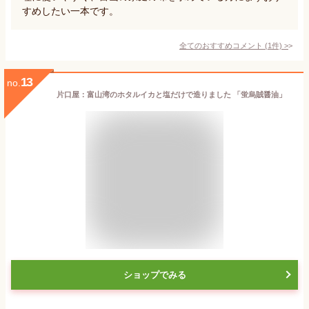
すめしたい一本です。
全てのおすすめコメント
(
1
件)
>
13
no.
片口屋：富山湾のホタルイカと塩だけで造りました 「蛍烏賊醤油」
ショップでみる