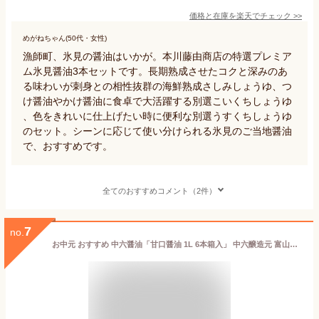
価格と在庫を
楽天
でチェック
>>
めがねちゃん(50代・女性)
漁師町、氷見の醤油はいかが。本川藤由商店の特選プレミア
ム氷見醤油3本セットです。長期熟成させたコクと深みのあ
る味わいが刺身との相性抜群の海鮮熟成さしみしょうゆ、つ
け醤油やかけ醤油に食卓で大活躍する別選こいくちしょうゆ
、色をきれいに仕上げたい時に便利な別選うすくちしょうゆ
のセット。シーンに応じて使い分けられる氷見のご当地醤油
で、おすすめです。
全てのおすすめコメント（2件）
7
no.
お中元 おすすめ 中六醤油「甘口醤油 1L 6本箱入」 中六醸造元 富山のご当地醤油