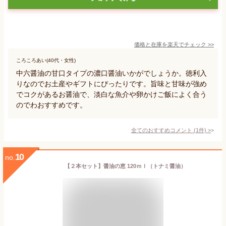
価格と在庫を
楽天
でチェック
>>
ころころあい(40代・女性)
中六醤油の甘口タイプの濃口醤油いかがでしょうか。徳利入
りなのでお土産やギフトにぴったりです。旨味と甘味が強め
でコクがあるお醤油で、淡白な魚介や卵かけご飯によく合う
のでわおすすめです。
全てのおすすめコメント
(
1
件)
>
10
no.
【２本セット】醤油の恵 120ｍｌ（トナミ醤油）