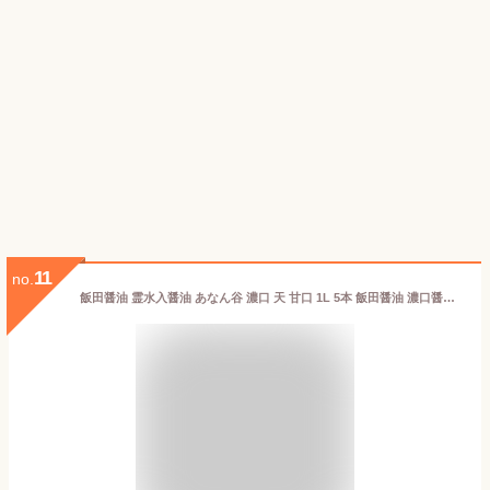
11
no.
飯田醤油 霊水入醤油 あなん谷 濃口 天 甘口 1L 5本 飯田醤油 濃口醤油 甘口 穴の谷 あなんたん 名水百選 富山 北陸