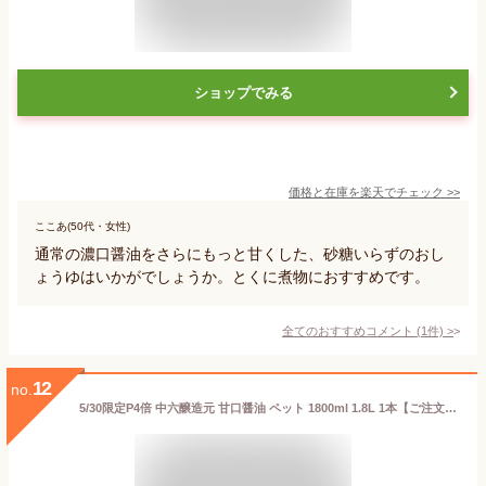
ショップでみる
価格と在庫を
楽天
でチェック
>>
ここあ(50代・女性)
通常の濃口醤油をさらにもっと甘くした、砂糖いらずのおし
ょうゆはいかがでしょうか。とくに煮物におすすめです。
全てのおすすめコメント
(
1
件)
>
12
no.
5/30限定P4倍 中六醸造元 甘口醤油 ペット 1800ml 1.8L 1本【ご注文は12本まで同梱可能】