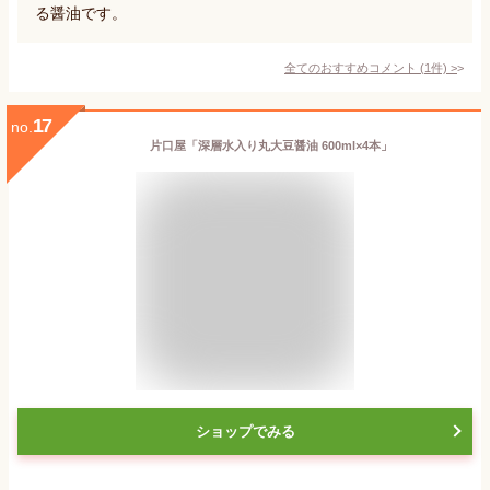
る醤油です。
全てのおすすめコメント
(
1
件)
>
17
no.
片口屋「深層水入り丸大豆醤油 600ml×4本」
ショップでみる