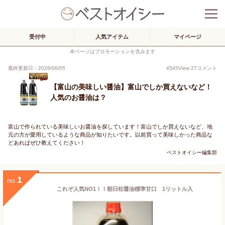
受付中
人気アイテム
マイページ
本ページはプロモーションを含みます
最終更新日：2026/06/05
4545
View
27
コメント
【富山の美味しい醤油】富山でしか買えないなど！
人気のお醤油は？
富山で作られている美味しいお醤油を探しています！富山でしか買えないなど、地
元の方が愛用しているような商品が知りたいです。以前買って美味しかった商品な
どあればぜひ教えてください！
ベストオイシー編集部
1
no.
これぞ人気NO1！！朝日松醤油標準甘口 1リットル入