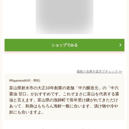
ショップでみる
価格と在庫を
楽天
でチェック
>>
RRgypsies(60代・男性)
富山県射水市の大正10年創業の老舗「中六醸造元」の「中六
醤油 甘口」がおすすめです。これぞまさに富山を代表する醤
油と言えます。富山県の漁師町で長年受け継がれてきただけ
あって、刺身はもちろん海鮮一般に合います。漬け物や冷や
奴にも合いますよ。