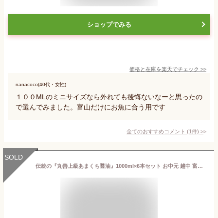
ショップでみる
価格と在庫を
楽天
でチェック
>>
nanacoco(40代・女性)
１００MLのミニサイズなら外れても後悔ないなーと思ったの
で選んでみました。富山だけにお魚に合う用です
全てのおすすめコメント
(
1
件)
>
SOLD
伝統の『丸善上級あまくち醤油』1000ml×6本セット お中元 越中 富山 とやま 甘口 上級 あまくち 煮物 お刺身 おさしみ 魚料理 魚 さかな 卵かけ 納豆 ごはん くせになる 万能 伝統 ふるさと