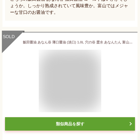
ょうか。しっかり熟成されていて風味豊か。富山ではメジャ
ーな甘口のお醤油です。
SOLD
飯田醤油 あなん谷 薄口醤油 (淡口) 1.0L 穴の谷 霊水 あなんたん 富山 上市 あわくち 薄口 うすくち 調味料
類似商品を探す