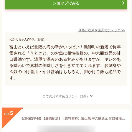
ショップでみる
価格と在庫を
楽天
でチェック
>>
めがねちゃん(50代・女性)
富山といえば北陸の海の幸がいっぱい！漁師町の新湊で長年
愛される「きときと」のお魚に相性抜群の、中六醸造元の甘
口醤油です。濃厚で深みのある甘みがありますが、キレのあ
る味わいで素材の美味しさを引き立ててくれます。お刺身や
冷奴のつけ醤油・かけ醤油はもちろん、卵かけご飯も絶品で
す。
全てのおすすめコメント（3件）
5
no.
5/30限定P4倍 【最強配送】【送料無料】富山県 中六醸造元 甘口醤油 ペット 1000ml 1L×2本 新湊 魚に合う醤油 なかろく