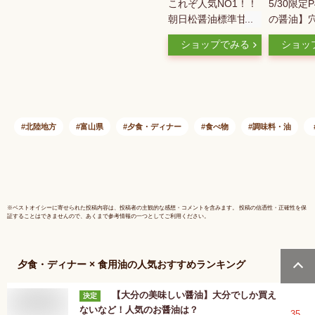
これぞ人気NO1！！
5/30限定
朝日松醤油標準甘
の醤油】穴
口 1リットル入
なんたんし
ショップでみる
ショッ
口 1000ml
【ご注文
（15本）
能】
北陸地方
富山県
夕食・ディナー
食べ物
調味料・油
※
ベストオイシー
に寄せられた投稿内容は、投稿者の主観的な感想・コメントを含みます。 投稿の信憑性・正確性を保
証することはできませんので、あくまで参考情報の一つとしてご利用ください。
夕食・ディナー × 食用油
の人気おすすめランキング
【大分の美味しい醤油】大分でしか買え
決定
ないなど！人気のお醤油は？
35