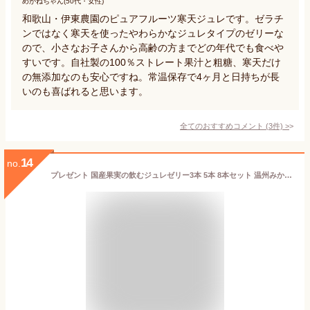
めがねちゃん(50代・女性)
和歌山・伊東農園のピュアフルーツ寒天ジュレです。ゼラチ
ンではなく寒天を使ったやわらかなジュレタイプのゼリーな
ので、小さなお子さんから高齢の方までどの年代でも食べや
すいです。自社製の100％ストレート果汁と粗糖、寒天だけ
の無添加なのも安心ですね。常温保存で4ヶ月と日持ちが長
いのも喜ばれると思います。
全てのおすすめコメント
(
3
件)
>
14
no.
プレゼント 国産果実の飲むジュレゼリー3本 5本 8本セット 温州みかん、白桃、南高梅、じゃばら、柚子の5種類 飲むゼリー ゼリー飲料 フルーツ オシャレ 誕生日プレゼント 結婚祝い 出産祝い 8個