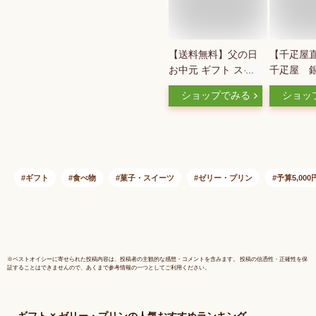
【送料無料】父の日
【千疋屋
お中元 ギフト スイ
千疋屋 
ーツ 誕生日 プリン
ツゼリーB
ショップでみる
ショッ
ゼリー 6個セット ゴ
り）【送料
ロっと果物たっぷり
イーツ,ギ
ゼリー(冷蔵) 130g×6
物
個 フルーツゼリー
ギフト プリン 高級
なめらか お取り寄せ
ギフト
食べ物
菓子・スイーツ
ゼリー・プリン
予算5,00
誕生日 贈答 女性向
けギフト ゼリーギフ
ト スイーツギフト
※
ベストオイシー
に寄せられた投稿内容は、投稿者の主観的な感想・コメントを含みます。 投稿の信憑性・正確性を保
証することはできませんので、あくまで参考情報の一つとしてご利用ください。
ギフト × ゼリー・プリン
の人気おすすめランキング