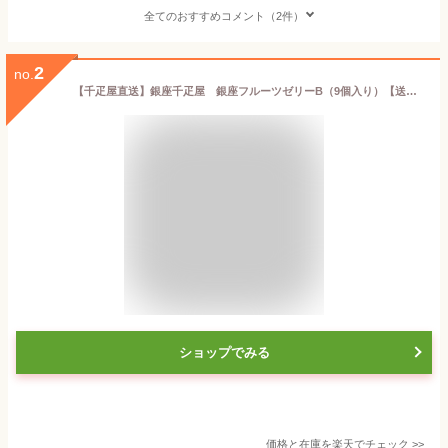
全てのおすすめコメント（2件）
2
no.
【千疋屋直送】銀座千疋屋 銀座フルーツゼリーB（9個入り）【送料無料】,スイーツ,ギフト,贈り物
ショップでみる
価格と在庫を
楽天
でチェック
>>