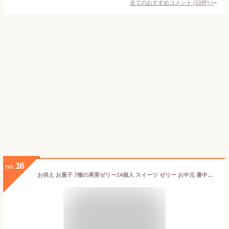
全てのおすすめコメント
(
10
件)
>
16
no.
お供え お菓子 7種の果実ゼリー14個入 スイーツ ゼリー お中元 暑中見舞い 残暑見舞い 内祝い 出産内祝い おしゃれ あす楽 個包装 ギフト ゼリー詰め合わせ 和菓子 フルーツゼリー お祝い お見舞い 快気祝い 御仏前 お供え物 手土産 洋菓子 梅 白桃 マンゴー ぶどう