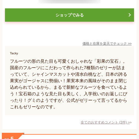
ショップでみる
価格と在庫を
楽天
でチェック
>>
Tacky
フルーツの形の見た目も可愛くおしゃれな「彩果の宝石」。
国産のフルーツにこだわって作られた7種類のゼリーが詰ま
っていて、シャインマスカットや清水白桃など、日本の誇る
果実がゴージャスに勢揃い！果実本来の風味がそのまま閉じ
込められているから、まるで新鮮なフルーツを食べているよ
う！宝石箱のような見た目も美しく、入学祝いのお返しにぴ
ったり！グミのようですが、公式がゼリーって言ってるから
これもゼリーなのです。
全てのおすすめコメント
(
2
件)
>
5
no.