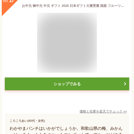
17
no.
お中元 御中元 中元 ギフト 2026 日本ギフト大賞受賞 国産 フルーツゼリー わかやまポンチ 全て和歌山県産果実のみ使用 プレゼント おしゃれ お返し 詰め合わせ 楽天1位 送料無料 スイーツ 果物 誕生日 出産祝い 3個 4個 6個
ショップでみる
価格と在庫を
楽天
でチェック
>>
ころころあい(40代・女性)
わかやまパンチはいかがでしょうか。和歌山県の梅、みかん