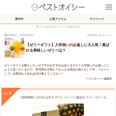
受付中
人気アイテム
マイページ
本ページはプロモーションを含みます
最終更新日：2026/08/02
258
View
20
コメント
【ゼリーギフト】入学祝いのお返しに大人気！喜ば
れる美味しいゼリーは？
ゼリーギフトを購入したいのですがおすすめはありますか？入学祝いのお返しにし
ようと思っているので、年代問わず喜んでもらえる商品が知りたいです。リピート
している商品などあればぜひ教えてください！
ベストオイシー編集部
1
no.
【送料無料】父の日 お中元 ギフト スイーツ 誕生日 プリン ゼリー 6個セット ゴロっと果物たっぷりゼリー(冷蔵) 130g×6個 フルーツゼリー ギフト プリン 高級 なめらか お取り寄せ 誕生日 贈答 女性向けギフト ゼリーギフト スイーツギフト