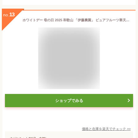
13
no.
ホワイトデー 母の日 2025 和歌山 「伊藤農園」 ピュアフルーツ寒天ジュレ 90g×8 SK2249 ゼリー フルーツゼリー ジュレ シャーベット スイーツ みかん オレンジ 洋菓子 常温 お取り寄せ お祝い 内祝い お礼 ギフト 送料無料 個包装 日持ち お供え 入学 卒業 退職
ショップでみる
価格と在庫を
楽天
でチェック
>>