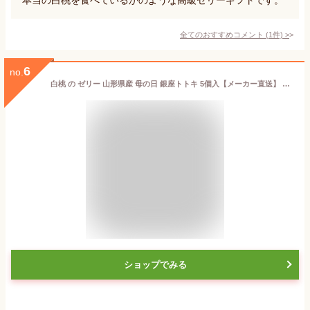
全てのおすすめコメント
(
1
件)
>
6
no.
白桃 の ゼリー 山形県産 母の日 銀座トトキ 5個入【メーカー直送】 フルーツゼリー 桃 国産 山形県 果肉入り お菓子 洋菓子 お取り寄せ 有名店 美味しい 可愛い 高級 モモ プレゼント お母さん 母親 感謝 贈り物 50代 60代 70代 80代 花以外 義母 喜ばれる 4000円
ショップでみる