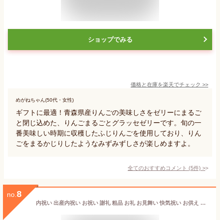
ショップでみる
価格と在庫を
楽天
でチェック
>>
めがねちゃん(50代・女性)
ギフトに最適！青森県産りんごの美味しさをゼリーにまるご
と閉じ込めた、りんごまるごとグラッセゼリーです。旬の一
番美味しい時期に収穫したふじりんごを使用しており、りん
ごをまるかじりしたようなみずみずしさが楽しめますよ。
全てのおすすめコメント
(
5
件)
>
8
no.
内祝い 出産内祝い お祝い 謝礼 粗品 お礼 お見舞い 快気祝い お供え ご霊前 手土産ギフト ゴルフコンペ景品 ご結婚お祝い 結婚内祝い 寿 [萬ゼリー12個]フルーツゼリー 送料無料