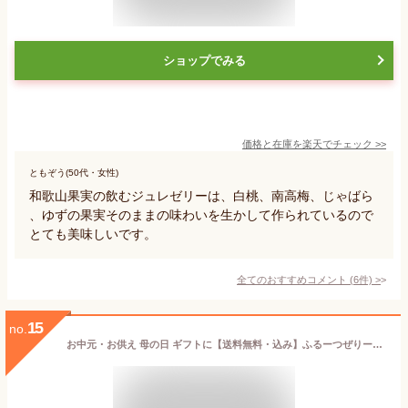
ショップでみる
価格と在庫を
楽天
でチェック
>>
ともぞう(50代・女性)
和歌山果実の飲むジュレゼリーは、白桃、南高梅、じゃばら
、ゆずの果実そのままの味わいを生かして作られているので
とても美味しいです。
全てのおすすめコメント
(
6
件)
>
15
no.
お中元・お供え 母の日 ギフトに【送料無料・込み】ふるーつぜりー5個入り【 内祝い お祝い ホワイトデー ギフト 詰め合わせ おしゃれ 敬老の日 お歳暮 高級 洋菓子 フルーツゼリー ゼリー デザート お中元 父の日 入学内祝い 誕生日 スイーツ お返し プレゼント 夏 果物 】