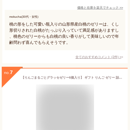
価格と在庫を
楽天
でチェック
>>
mokucha(30代・女性)
桃の形をした可愛い瓶入りの山形県産白桃のゼリーは、くし
形切りされた白桃がたっぷり入っていて満足感がありますし
、桃色のゼリーからも白桃の良い香りがして美味しいので年
齢問わず喜んでもらえそうです。
全てのおすすめコメント
(
2
件)
>
7
no.
【りんごまるごとグラッセゼリー6個入り】 ギフト りんご ゼリー 詰め合わせ ふじ CARNET 贈り物 贈答用 贈答 贈答品 ジュース 100% 林檎 リンゴ 青森県産 スイーツ 無添加 寒中見舞い ブランド お礼 お返し 青森 お祝い 洋菓子 母の日