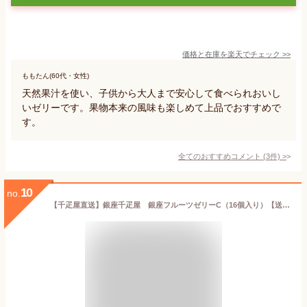
価格と在庫を
楽天
でチェック
>>
ももたん(60代・女性)
天然果汁を使い、子供から大人まで安心して食べられおいし
いゼリーです。果物本来の風味も楽しめて上品でおすすめで
す。
全てのおすすめコメント
(
3
件)
>
10
no.
【千疋屋直送】銀座千疋屋 銀座フルーツゼリーC（16個入り）【送料無料※600円相当】,スイーツ,ギフト,贈り物