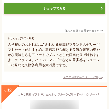
ショップでみる
価格と在庫を
楽天
でチェック
>>
かりんちょ(50代・男性)
入学祝いのお返しにふさわしい新宿高野ブランドのゼリーギ
フトセットがおすすめ。新宿高野も頷ける良質な果実の爽や
かな美味しさをアソートでプルっとした口当たりで味わます
よ。ラフランス、パインにマンゴーなどの果実感をジューシ
ーに味わえて贈答利用も大満足ですね。
全てのおすすめコメント
(
2
件)
>
12
no.
ふみこ農園 ギフト 果汁たっぷり フルーツゼリーボールコンポート3本セット（いちご、ミックス、メロン）内祝 プチギフト 誕生日プレゼント〈10591〉(通常)