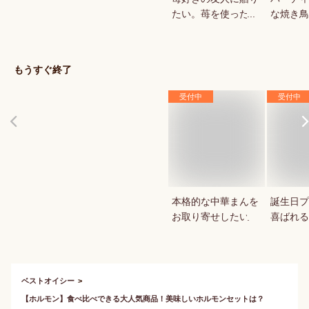
たい。苺を使ったお
な焼き鳥
菓子・スイーツを教
していま
えてください。
もうすぐ終了
受付中
受付中
本格的な中華まんを
誕生日プ
お取り寄せしたい
喜ばれる
ーキはあ
ベストオイシー
【ホルモン】食べ比べできる大人気商品！美味しいホルモンセットは？