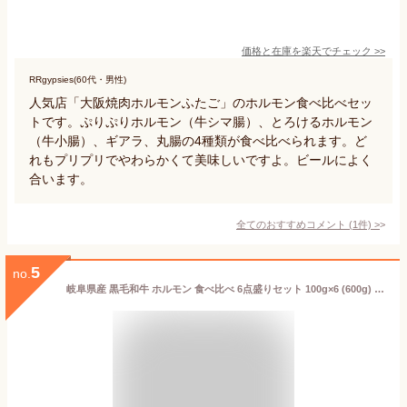
価格と在庫を
楽天
でチェック
>>
RRgypsies(60代・男性)
人気店「大阪焼肉ホルモンふたご」のホルモン食べ比べセッ
トです。ぷりぷりホルモン（牛シマ腸）、とろけるホルモン
（牛小腸）、ギアラ、丸腸の4種類が食べ比べられます。ど
れもプリプリでやわらかくて美味しいですよ。ビールによく
合います。
全てのおすすめコメント
(
1
件)
>
5
no.
岐阜県産 黒毛和牛 ホルモン 食べ比べ 6点盛りセット 100g×6 (600g) 自家製 味噌ダレ とろける 小腸 シマ腸 ギアラ センマイ ハツ バーベキュー 焼肉 お中元 お歳暮 父の日 母の日 食べ物 プレゼント 父の日ギフト ギフト BBQ お取り寄せグルメ