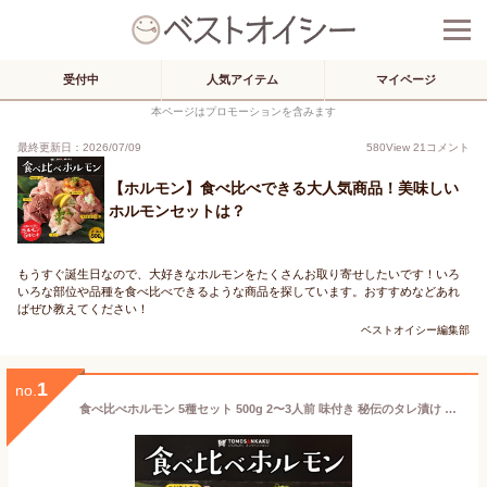
受付中
人気アイテム
マイページ
本ページはプロモーションを含みます
最終更新日：2026/07/09
580
View
21
コメント
【ホルモン】食べ比べできる大人気商品！美味しい
ホルモンセットは？
もうすぐ誕生日なので、大好きなホルモンをたくさんお取り寄せしたいです！いろ
いろな部位や品種を食べ比べできるような商品を探しています。おすすめなどあれ
ばぜひ教えてください！
ベストオイシー編集部
1
no.
食べ比べホルモン 5種セット 500g 2〜3人前 味付き 秘伝のタレ漬け 牛タン 小腸 ミノ ハツ 軟骨 焼肉 牛肉 バーベキュー BBQ