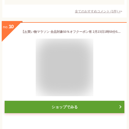
全てのおすすめコメント
(
1
件)
>
10
no.
【お買い物マラソン 全品対象50％オフクーポン有 2月23日1時59分59秒迄 送料無料】 ホルモン 6種盛りセット 1~5人前 【和牛ホルモン6種盛りセット（タン、ハラミ、シマチョウ、ハツ、ギアラ、ミノ） 300g/480g/720g】冷凍 BBQ バーベキュー もつ焼き 鮮度抜群 新鮮 希少部位
ショップでみる