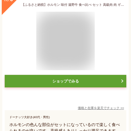
【ふるさと納税】ホルモン 味付 遠野牛 食べ比べ セット 高級肉 肉 ギフト お取り寄せ グルメ 和牛 黒毛和牛 ブランド牛 国産牛 焼肉 もつ煮込み 高級 贈り物 贈答品 御祝 岩手県 遠野市 味噌 塩 合計 500g 焼き 煮込み 鍋 人気 送料無料 冷凍 いわて門崎丑 牧場 年内発送
ショップでみる
価格と在庫を
楽天
でチェック
>>
ドーナッツ大好き(40代・男性)
ホルモンの色んな部位がセットになっているので楽しく食べ
られるのが良いです。高級感もありしっかり満足できます。