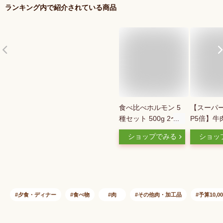
ランキング内で紹介されている商品
食べ比べホルモン 5
【スーパー
種セット 500g 2〜3
P5倍】牛
人前 味付き 秘伝の
ルモン食
ショップでみる
ショッ
タレ漬け 牛タン 小
ト 5種 味
腸 ミノ ハツ 軟骨 焼
ダレ 上ミ
肉 牛肉 バーベキュ
コリコリ 
ー BBQ
マルチョウ
200g×5
前 送料無料
夕食・ディナー
食べ物
肉
その他肉・加工品
予算10,0
ーベキュー
ア お歳暮