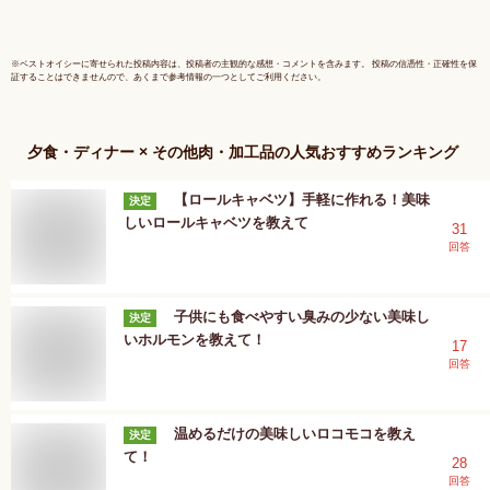
ト ギフト
※
ベストオイシー
に寄せられた投稿内容は、投稿者の主観的な感想・コメントを含みます。 投稿の信憑性・正確性を保
証することはできませんので、あくまで参考情報の一つとしてご利用ください。
夕食・ディナー × その他肉・加工品
の人気おすすめランキング
【ロールキャベツ】手軽に作れる！美味
決定
しいロールキャベツを教えて
31
回答
子供にも食べやすい臭みの少ない美味し
決定
いホルモンを教えて！
17
回答
温めるだけの美味しいロコモコを教え
決定
て！
28
回答