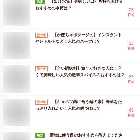
【出汁水筒】美味しい出汁を持ち歩ける
決定
おすすめの水筒は？
23
回答
【かぼちゃポタージュ】インスタント
受付中
やレトルトなど！人気のスープは？
35
回答
【辛い調味料】激辛が好きな人に！辛
受付中
くて美味しい人気の激辛スパイスのおすすめは？
32
回答
【キャベツ鍋に合う鍋の素】野菜をた
受付中
っぷり入れたい！人気の鍋つゆは？
49
回答
漬物に使う酢のおすすめを教えてくださ
決定