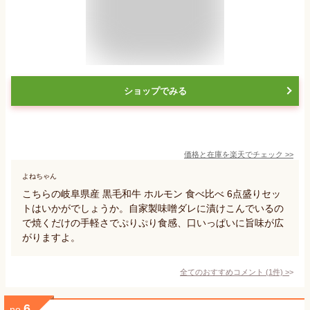
ショップでみる
価格と在庫を
楽天
でチェック
>>
よねちゃん
こちらの岐阜県産 黒毛和牛 ホルモン 食べ比べ 6点盛りセッ
トはいかがでしょうか。自家製味噌ダレに漬けこんでいるの
で焼くだけの手軽さでぷりぷり食感、口いっぱいに旨味が広
がりますよ。
全てのおすすめコメント
(
1
件)
>
6
no.