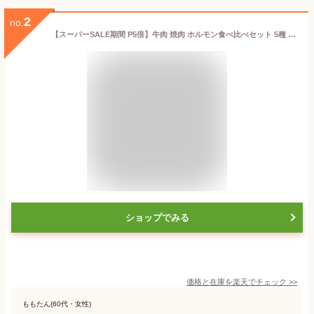
2
no.
【スーパーSALE期間 P5倍】牛肉 焼肉 ホルモン食べ比べセット 5種 味付 特製味噌ダレ 上ミノ 赤セン コリコリ テッチャン マルチョウ 各200g×5 7人前～8人前 送料無料 BBQ バーベキュー アウトドア お歳暮 プレゼント ギフト
ショップでみる
価格と在庫を
楽天
でチェック
>>
ももたん(60代・女性)