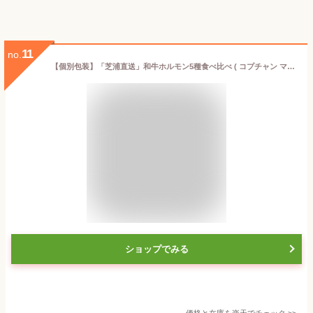
11
no.
【個別包装】「芝浦直送」和牛ホルモン5種食べ比べ ( コプチャン マルチョウ シマチョウ 稀少ホルモン2種）味噌ダレがセットでお得
ショップでみる
価格と在庫を
楽天
でチェック
>>