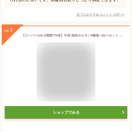
全てのおすすめコメント
(
1
件)
>
7
no.
【スーパーSALE期間 P5倍】牛肉 焼肉ホルモン8種食べ比べセット 味付 特製味噌ダレ 上ミノ 赤セン コリコリ テッチャン マルチョウ ハート レバー センマイ 各100g×8 5人前～7人前 焼肉 送料無料 バーベキュー BBQ お歳暮 ギフト プレゼント
ショップでみる