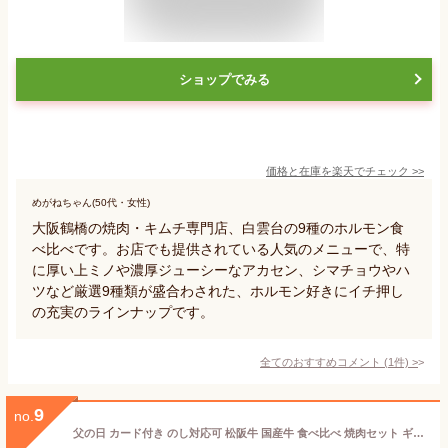
ショップでみる
価格と在庫を
楽天
でチェック
>>
めがねちゃん(50代・女性)
大阪鶴橋の焼肉・キムチ専門店、白雲台の9種のホルモン食
べ比べです。お店でも提供されている人気のメニューで、特
に厚い上ミノや濃厚ジューシーなアカセン、シマチョウやハ
ツなど厳選9種類が盛合わされた、ホルモン好きにイチ押し
の充実のラインナップです。
全てのおすすめコメント
(
1
件)
>
9
no.
父の日 カード付き のし対応可 松阪牛 国産牛 食べ比べ 焼肉セット ギフト 贈り物 人気 高級 A5等級 6種 360g 紙箱 焼肉 牛肉 ホルモン 人気メニュー 熨斗対応可 国産和牛 ギフト箱 のし安心 安全 山昇本店 内祝 御祝 お誕生日 出産祝 母の日 お中元 敬老の日 お歳暮 (通常セット)