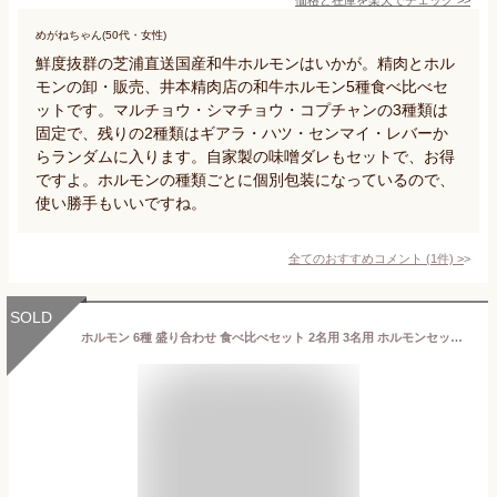
めがねちゃん(50代・女性)
鮮度抜群の芝浦直送国産和牛ホルモンはいかが。精肉とホル
モンの卸・販売、井本精肉店の和牛ホルモン5種食べ比べセ
ットです。マルチョウ・シマチョウ・コプチャンの3種類は
固定で、残りの2種類はギアラ・ハツ・センマイ・レバーか
らランダムに入ります。自家製の味噌ダレもセットで、お得
ですよ。ホルモンの種類ごとに個別包装になっているので、
使い勝手もいいですね。
全てのおすすめコメント
(
1
件)
>
SOLD
ホルモン 6種 盛り合わせ 食べ比べセット 2名用 3名用 ホルモンセット 牛ホルモン 黒毛和牛 焼き肉 食べ比べ 高級 焼肉セット 高級肉 ブランド牛 レバー センマイ 牛ミノ 牛ハラミ 上ホルモン お取り寄せ グルメ 送料無料 BBQ 母の日 父の日 子供の日 GW