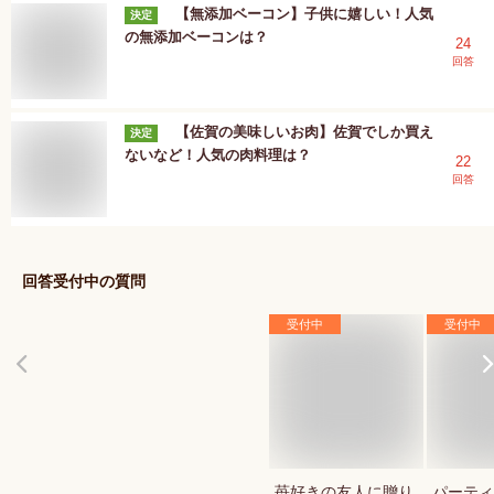
【無添加ベーコン】子供に嬉しい！人気
決定
の無添加ベーコンは？
24
回答
【佐賀の美味しいお肉】佐賀でしか買え
決定
ないなど！人気の肉料理は？
22
回答
回答受付中の質問
受付中
受付中
苺好きの友人に贈り
パーティ