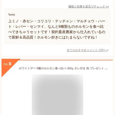
価格と在庫を
楽天
でチェック
>>
Tacky
上ミノ・赤セン・コリコリ・テッチャン・マルチョウ・ハー
ト・レバー・センマイ、なんと8種類ものホルモンを食べ比
べできちゃうセットです！契約畜産農家から仕入れているの
で新鮮＆高品質！ホルモン好きにはたまらないですね！
全てのおすすめコメント
(
2
件)
>
8
no.
ホワイトデー 9種のホルモン食べ比べ 360g タレ付き 肉 プレゼント 男友達 牛タン 焼肉セット 焼肉盛り合わせ バーベキュー お祝い 韓国グルメ 出産祝い 結婚祝い 快気祝い 牛肉 本格焼肉 セット お取り寄せ ギフト (ホル9) 大阪 鶴橋 焼肉白雲台