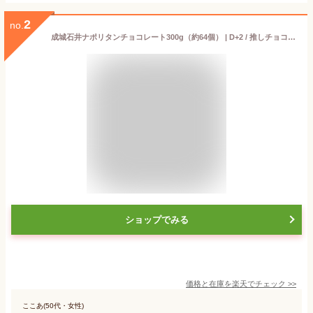
2
no.
成城石井ナポリタンチョコレート300g（約64個） | D+2 / 推しチョコフェア
ショップでみる
価格と在庫を
楽天
でチェック
>>
ここあ(50代・女性)