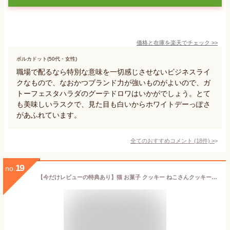
価格と在庫を
楽天
でチェック
>>
ポルカドット(50代・女性)
職場で配るなら特別な意味を一切感じさせないビジネスライ
クなもので、なおかつブランド力が強いものがよいので、ガ
トーフェスタハラダのグーテドロワはいかがでしょう。とて
も美味しいラスクで、見た目も白いからホワイトデーっぽさ
があふれています。
全てのおすすめコメント
(
18
件)
>
19
no.
【今だけレビューの特典あり】猫 お菓子 クッキー ねこさんクッキー ( 10枚入 ) 個包装 ミント 猫 ねこ ネコ キャット 三毛猫 ハチワレ 茶縞 黒縞 クロネコ 動物 アニマル かわいい neconeco クッキー お菓子 焼き菓子 詰め合わせ グッズ プレゼント ギフト 2023