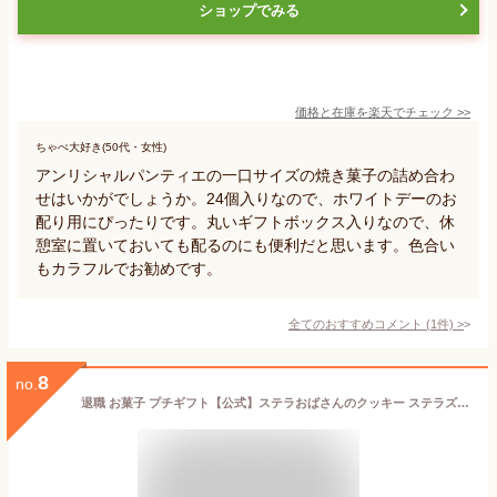
ショップでみる
価格と在庫を
楽天
でチェック
>>
ちゃぺ大好き(50代・女性)
アンリシャルパンティエの一口サイズの焼き菓子の詰め合わ
せはいかがでしょうか。24個入りなので、ホワイトデーのお
配り用にぴったりです。丸いギフトボックス入りなので、休
憩室に置いておいても配るのにも便利だと思います。色合い
もカラフルでお勧めです。
全てのおすすめコメント
(
1
件)
>
8
no.
退職 お菓子 プチギフト【公式】ステラおばさんのクッキー ステラズバーレル 28枚｜個包装 プチギフト クッキー 詰め合わせ 焼き菓子｜冬ギフト 手土産 退職 お礼 お返し 手提げ袋付き