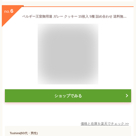
6
no.
ベルギー王室御用達 ガレー クッキー 15枚入 5種 詰め合わせ 送料無料 2026 お中元 ギフト スイーツ お菓子 チョコレート 有名 人気 おしゃれ 高級 個包装 小分け 法人 会社 職場 退職 祝い 挨拶 出産 内祝い お返し 手土産 常温 日持ち 誕生日 プレゼント 御 中元 ギフト
ショップでみる
価格と在庫を
楽天
でチェック
>>
Toshimi(60代・男性)