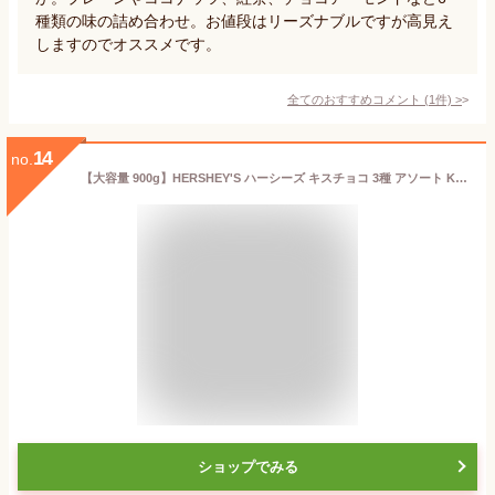
種類の味の詰め合わせ。お値段はリーズナブルですが高見え
しますのでオススメです。
全てのおすすめコメント
(
1
件)
>
14
no.
【大容量 900g】HERSHEY'S ハーシーズ キスチョコ 3種 アソート Kisses Chocolate お徳用 業務用 海外チョコレート 個包装 配布用お菓子 たっぷり おつまみ おやつ バレンタイン ホワイトデー クリーミーミルク ミルク スペシャルダーク ダーク クッキー＆クリーム
ショップでみる