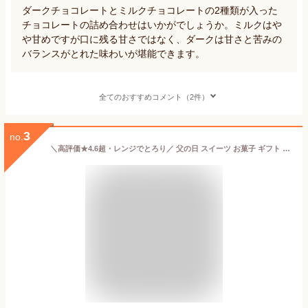
ダークチョコレートとミルクチョコレートの2種類が入った
チョコレートの詰め合わせはいかがでしょうか。ミルクはや
や甘めですが口に残る甘さではなく、ダークは甘さと苦みの
バランスがとれた味わいが堪能できます。
全てのおすすめコメント（2件）
3
no.
＼高評価★4.6超・レンジでとろり／ 父の日 スイーツ お菓子 ギフト 健康 個包装 誕生日 プレゼント チョコ クッキー タルト 引越し 退職 挨拶 お礼 会社 職場 学校 子供 お供え 手土産 おしゃれ かわいい 高級 ばらまき お配り 乳酸菌チョコロン