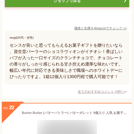
ショップでみる
価格と在庫を
Amazon
でチェック
>>
mugi(20代・女性)
センスが良いと思ってもらえるお菓子ギフトを贈りたいなら
、資生堂パーラーのショコラヴィオンがイチオシ！香ばしい
パフが入った一口サイズのクランチチョコで、チョコレート
の香りがしっかり感じられる甘さ控えめ濃厚な味わいです。
幅広い年代に対応できる美味しさで職場へのホワイトデーに
ぴったりですよ。1箱12個入り1300円程で購入可能です！
全てのおすすめコメント
(
3
件)
>
22
no.
Butter Butler (バターバトラー) バターガレット 9個入り 人気 お菓子 スイーツ ギフト 東京土産 手土産 個包装 プレゼント お返し 内祝い 焼き菓子 退職