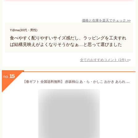
価格と在庫を
楽天
でチェック
>>
Y@ma(30代・男性)
食べやすく配りやすいサイズ感だし、ラッピングを工夫すれ
ば結構見映えがよくなりそうかなぁ…と思って選びました
全てのおすすめコメント
(
1
件)
>
15
no.
【春ギフト 全国送料無料】 赤坂柿山 あ・ら・かしこ おかき あられ 詰め合わせ 低脂質 間食 美味しい おせんべい おつまみ 小分け 個包装 お取り寄せ ギフト こだわり ギフトセット せんべい 米菓 煎餅 和菓子 お返し お祝い 逸品 デパ地下 スィーツ プレゼント