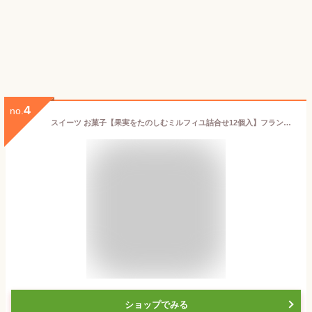
4
no.
スイーツ お菓子【果実をたのしむミルフィユ詰合せ12個入】フランセ 個包装 スイーツ ギフト 焼き菓子 洋菓子 プレゼント ミルフィユ 職場 退職 お礼 内祝い お返し お祝い 結婚祝い 出産祝い 東京 お土産 手土産 菓子折り 可愛い お中元 御中元 夏ギフト 暑中見舞い
ショップでみる