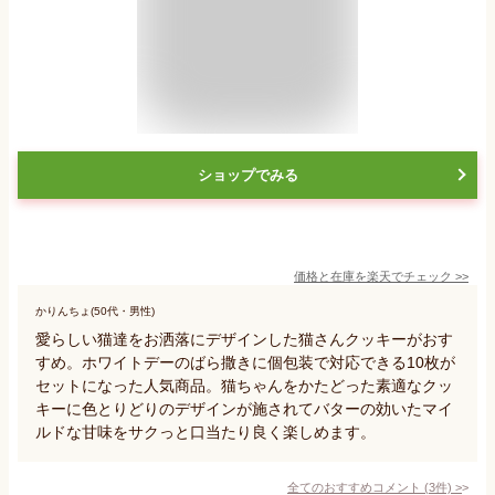
ショップでみる
価格と在庫を
楽天
でチェック
>>
かりんちょ(50代・男性)
愛らしい猫達をお洒落にデザインした猫さんクッキーがおす
すめ。ホワイトデーのばら撒きに個包装で対応できる10枚が
セットになった人気商品。猫ちゃんをかたどった素適なクッ
キーに色とりどりのデザインが施されてバターの効いたマイ
ルドな甘味をサクっと口当たり良く楽しめます。
全てのおすすめコメント
(
3
件)
>