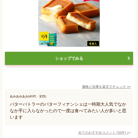
ショップでみる
価格と在庫を
楽天
でチェック
>>
あみあみあみ(40代・女性)
バターバトラーのバターフィナンシェは一時期大人気でなか
なか手に入らなかったので一度は食べてみたい人が多いと思
います
全てのおすすめコメント
(
56
件)
>