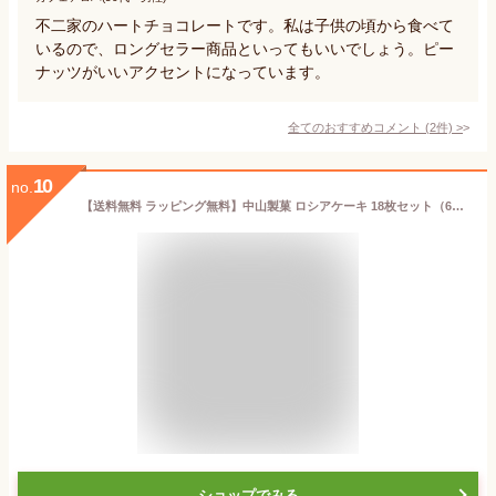
不二家のハートチョコレートです。私は子供の頃から食べて
いるので、ロングセラー商品といってもいいでしょう。ピー
ナッツがいいアクセントになっています。
全てのおすすめコメント
(
2
件)
>
10
no.
【送料無料 ラッピング無料】中山製菓 ロシアケーキ 18枚セット（6種×3枚）お菓子 御中元 お中元 クッキー おかし 詰め合わせ スイーツセット 焼き菓子 洋菓子 アソート 個包装 お返し 食べ物 スイーツギフト お取り寄せ おしゃれ ギフト プレゼント 会社 ホワイトデー 本命
ショップでみる