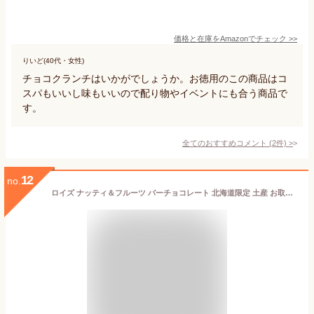
価格と在庫を
Amazon
でチェック
>>
りいど(40代・女性)
チョコクランチはいかがでしょうか。お徳用のこの商品はコ
スパもいいし味もいいので配り物やイベントにも合う商品で
す。
全てのおすすめコメント
(
2
件)
>
12
no.
ロイズ ナッティ＆フルーツ バーチョコレート 北海道限定 土産 お取り寄せ プレゼント クリスマス バレンタイン ホワイトデー 転勤 引越 進学 入学 ギフト 母の日 父の日 お返し