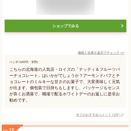
ショップでみる
価格と在庫を
楽天
でチェック
>>
ぺこポコ(40代・女性)
こちらの北海道の人気店・ロイズの「ナッティ＆フルーツバ
ーチョコレート」はいかがでしょうか？アーモンドパフとチ
ョコレートのミルキーな甘さのお菓子で、大変美味しく元気
が出ます。個包装で日持ちもしますし、パッケージもセンス
が良くお洒落で、職場で配るホワイトデーのお返しに是非お
勧めです。
全てのおすすめコメント
(
1
件)
>
13
no.