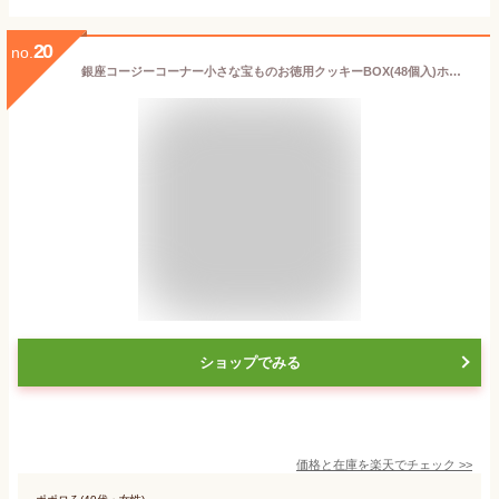
20
no.
銀座コージーコーナー小さな宝ものお徳用クッキーBOX(48個入)ホワイトデー お返し お菓子 お得 クッキー 個包装 大量 美味しい クッキー 詰め合わせ 大容量 お買い得 ご自宅用 おやつ お茶請け お試し プチギフト 配る ご挨拶 結婚式 二次会 大人数
ショップでみる
価格と在庫を
楽天
でチェック
>>