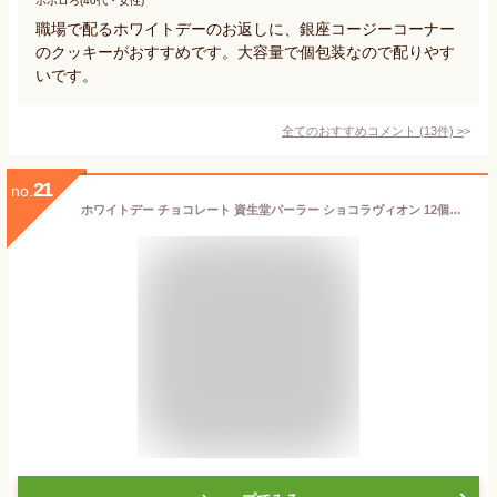
ポポロろ(40代・女性)
職場で配るホワイトデーのお返しに、銀座コージーコーナー
のクッキーがおすすめです。大容量で個包装なので配りやす
いです。
全てのおすすめコメント
(
13
件)
>
21
no.
ホワイトデー チョコレート 資生堂パーラー ショコラヴィオン 12個入 人気 ギフト 菓子折り お祝い 退職 贈答 包装 スイーツ お菓子 クランチ 個包装 お配り バレンタイン お返し 東京土産