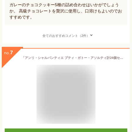
ガレーのチョコクッキー5種の詰め合わせはいかがでしょう
か。 高級チョコレートを贅沢に使用し、口溶けもよいのでお
すすめです。
全てのおすすめコメント（2件）
7
no.
「アンリ・シャルパンティエ プティ・ガトー・アソルティ計24個セット(HPG-20N2)」マドレーヌ フィナンシェ ビスターシュ フランボワーズ 洋菓子 焼き菓子 お菓子 おやつ スイーツ 詰め合わせ 贈答品 ギフト 贈り物 お返し 可愛い オシャレ【包装のし完全無料】