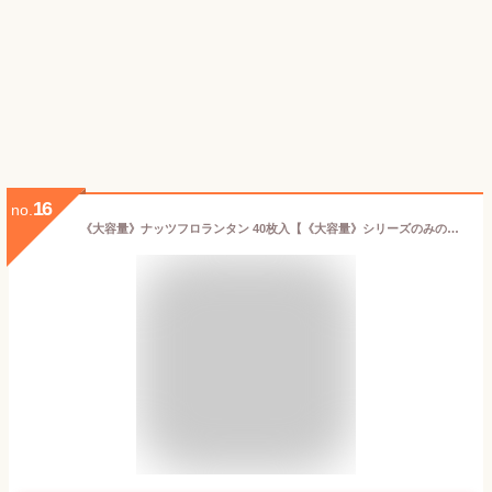
16
no.
《大容量》ナッツフロランタン 40枚入【《大容量》シリーズのみの注文で送料無料】｜TIVOLI ちぼり karinblume カリン・ブルーメ 菓子 洋菓子 焼き菓子 キャラメル フロランタン ナッツ アーモンド カシューナッツ 2000円 個包装 お取り寄せ ティータイム お茶菓子 クッキー