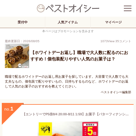
受付中
人気アイテム
マイページ
本ページはプロモーションを含みます
最終更新日：2026/08/05
1073
View
35
コメント
【ホワイトデーお返し】職場で大人数に配るのにお
すすめ！個包装配りやすい人気のお菓子は？
職場で配るホワイトデーのお返し用お菓子を探しています。大容量で大人数でも大
丈夫なもの、個包装で配りやすいもの、日持ちするものなど、ホワイトデーのお返
しで人気のお菓子のおすすめを教えてください。
ベストオイシー編集部
1
no.
【エントリーでP5倍8/4 20:00-8/11 1:59】お菓子【バターフィナンシェ4個入】個包装 スイーツ ギフト フィナンシェ 焼き菓子 洋菓子 内祝い お祝い 出産祝い お礼 可愛い 職場 退職 菓子折り ご挨拶 東京 お土産 プレゼント バターバトラー お中元 夏ギフト 暑中見舞い