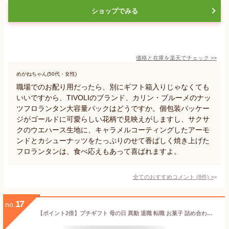
ショップでみる
価格と在庫を
楽天
でチェック
>>
めがねちゃん(50代・女性)
職場でのお配り用だったら、別にギフト箱入りじゃなくても
いいですから、TIVOLIのブランド、カリン・ブルーメのナッ
ツフロランタン大容量パックはどうですか。個包装パッケー
ジがゴールドに可愛らしい花柄で見映えがしますし、サクサ
クのウエハース生地に、キャラメルコーティングしたアーモ
ンドとカシューナッツをたっぷりのせて香ばしく焼き上げた
フロランタンは、食べ応えもあって喜ばれますよ。
全てのおすすめコメント
(
8
件)
>
17
no.
【ポイント2倍】プチギフト 母の日 異動 退職 転職 お菓子 詰め合わせ 手土産 内祝い お返し お礼 個包装 焼き菓子 洋菓子 スイーツ プレゼント ギフト お配り 記念品 300円HSH-3N4 しあわせサブレ 3枚入