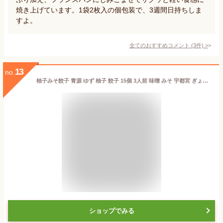
焼き上げています。1袋2枚入の個包装で、3週間日持ちしま
すよ。
全てのおすすめコメント
(
3
件)
>
13
no.
柚子みそ餃子 青源 ゆず 柚子 餃子 15個 3人前 味噌 みそ 宇都宮 ぎょうざ ギョウザ ギョーザ 冷凍餃子 冷凍食品 国産 簡単 食品 惣菜 中華惣菜 点心 中華点心 お中元 お歳暮 お土産 ギフト
ショップでみる