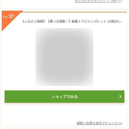
全てのおすすめコメント
(
4
件)
>
17
no.
【ふるさと納税】【選べる枚数！】銘菓トラピストガレット 12袋(24枚) または 24袋(48枚)入 〔A-4〕〔B-7〕 お菓子 菓子 銘菓 手づくり 那須町
ショップでみる
価格と在庫を
楽天
でチェック
>>