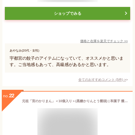
ショップでみる
価格と在庫を
楽天
でチェック
>>
あやなみ(20代・女性)
宇都宮の餃子のアイテムになっていて、オススメかと思いま
す。ご当地感もあって、高級感があるかと思います。
全てのおすすめコメント
(
5
件)
>
22
no.
元祖「宮のかりまん」＜10個入り＞(黒糖かりんとう饅頭) | 和菓子 饅頭 まんじゅう お菓子 ホワイトデー ギフト お返し 2026 バレンタイン 春ギフト 母の日 贈り物 プレゼント ギフト お祝い お返し 内祝い 結婚内祝い 退職祝い お礼 ギフト お土産 手土産 お取り寄せ