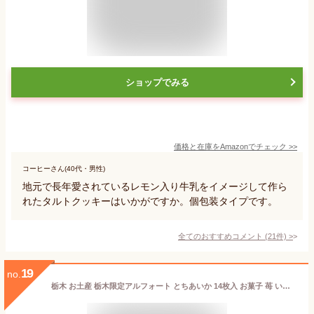
ショップでみる
価格と在庫を
Amazon
でチェック
>>
コーヒーさん(40代・男性)
地元で長年愛されているレモン入り牛乳をイメージして作ら
れたタルトクッキーはいかがですか。個包装タイプです。
全てのおすすめコメント
(
21
件)
>
19
no.
栃木 お土産 栃木限定アルフォート とちあいか 14枚入 お菓子 苺 いちご 秋ギフト ハロウィン お歳暮 2025 御歳暮 冬ギフト クリスマス プレゼント ギフト 会社 職場 大量 法人 お客様 お祝い 内祝い 退職祝い お礼 景品 お返し お土産 帰省土産 手土産 お取り寄せ あす楽