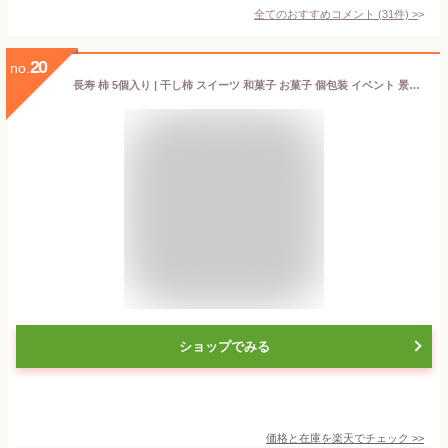
全てのおすすめコメント
(
31
件)
>
20
no.
長寿 柿 5個入り | 干し柿 スイーツ 和菓子 お菓子 個包装 イベント 景品 会社 職場 大量 法人 母の日 父の日 バレンタイン ホワイトデー 2025 春ギフト プレゼント ギフト お祝い お返し 内祝い お取り寄せ
ショップでみる
価格と在庫を
楽天
でチェック
>>