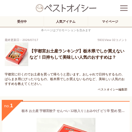
受付中
人気アイテム
マイページ
本ページはプロモーションを含みます
最終更新日：2026/07/17
5931
View
32
コメント
【宇都宮お土産ランキング】栃木県でしか買えない
など！日持ちして美味しい人気のおすすめは？
宇都宮に行くのでお土産を買って帰ろうと思います。おしゃれで日持ちするもの、
ばらまき用にぴったりなもの、栃木県でしか買えないものなど、美味しい人気のお
すすめを教えてください。
ベストオイシー編集部
1
no.
栃木 お土産 宇都宮餃子 せんべい 12枚入り | おみやげ ピリ辛 堅め 堅い 煎餅 イベント 景品 お礼 お返し お土産 帰省土産 手土産 お取り寄せ あす楽