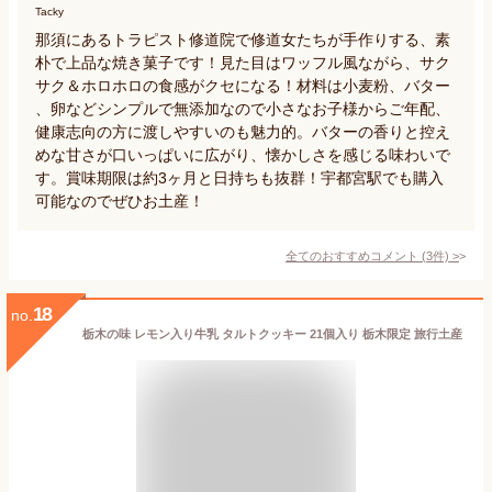
Tacky
那須にあるトラピスト修道院で修道女たちが手作りする、素
朴で上品な焼き菓子です！見た目はワッフル風ながら、サク
サク＆ホロホロの食感がクセになる！材料は小麦粉、バター
、卵などシンプルで無添加なので小さなお子様からご年配、
健康志向の方に渡しやすいのも魅力的。バターの香りと控え
めな甘さが口いっぱいに広がり、懐かしさを感じる味わいで
す。賞味期限は約3ヶ月と日持ちも抜群！宇都宮駅でも購入
可能なのでぜひお土産！
全てのおすすめコメント
(
3
件)
>
18
no.
栃木の味 レモン入り牛乳 タルトクッキー 21個入り 栃木限定 旅行土産