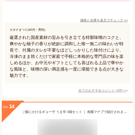
価格と在庫を
楽天
でチェック
>>
カタナまつり(40代・男性)
厳選された国産素材の旨みを引き立てる特製味噌のコクと、
爽やかな柚子の香りが絶妙に調和した唯一無二の味わいが特
長で、付属のタレが不要なほどしっかりした味付けにより、
冷凍のまま焼くだけで家庭で手軽に本格的な専門店の味を楽
しめるほか、お中元やギフトとしても喜ばれる上品で華やか
な風味と、味噌の深い満足感を一度に堪能できる点が大きな
魅力です。
全てのおすすめコメント
(
2
件)
>
14
no.
ご飯にかけるギョーザ うま辛 4個セット ｜ 相葉マナブで紹介されました！ マナブ！ご当地名産品祭り！ 栃木県産品 宇都宮市 宇都宮餃子会監修 ご飯のお供 ごはんのおとも 瓶詰めグルメ 餃子 万能 おかず ご当地 ギフト プレゼント 観光 土産 FN03K