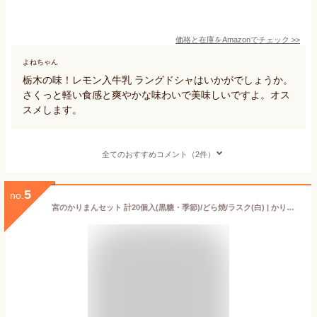
価格と在庫を
Amazon
でチェック
>>
よねちゃん
栃木の味！レモン入牛乳 ラングドシャはいかがでしょうか。
さくっと軽い食感と爽やかな味わいで美味しいですよ。オス
スメします。
全てのおすすめコメント（2件）
5
no.
宮のかりまんセット 計20個入(黒糖・季節)/どら焼/ラスク(白) | かりんとう饅頭 まんじゅう 老舗 和菓子セット 詰め合わせ 秋ギフト ハロウィン お歳暮 2025 御歳暮 冬ギフト クリスマス お返し ギフト プレゼント お祝い お返し 内祝い 結婚内祝い お礼 お土産 お取り寄せ