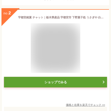
2
no.
宇都宮銘菓 チャット｜栃木県産品 宇都宮市 下野菓子処 うさぎや 白あん 白餡 バター 和菓子 宮っ子 名物 老舗 土産
ショップでみる
価格と在庫を
楽天
でチェック
>>