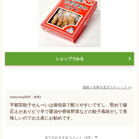
ショップでみる
価格と在庫を
楽天
でチェック
>>
mokucha(30代・女性)
宇都宮餃子せんべいは個包装で配りやすいですし、堅めで歯
応えがありピリ辛で醤油や香味野菜などの餃子風味がして美
味しいのでお土産にお勧めです。
全てのおすすめコメント（5件）