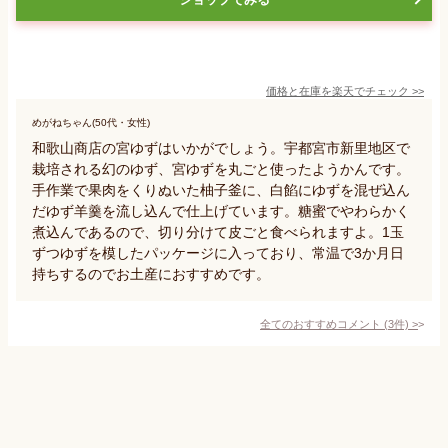
価格と在庫を
楽天
でチェック
>>
めがねちゃん(50代・女性)
和歌山商店の宮ゆずはいかがでしょう。宇都宮市新里地区で
栽培される幻のゆず、宮ゆずを丸ごと使ったようかんです。
手作業で果肉をくりぬいた柚子釜に、白餡にゆずを混ぜ込ん
だゆず羊羹を流し込んで仕上げています。糖蜜でやわらかく
煮込んであるので、切り分けて皮ごと食べられますよ。1玉
ずつゆずを模したパッケージに入っており、常温で3か月日
持ちするのでお土産におすすめです。
全てのおすすめコメント
(
3
件)
>