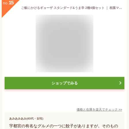
15
no.
ご飯にかけるギョーザ スタンダード&うま辛 2種4個セット ｜ 相葉マナブで紹介されました！ マナブ！ご当地名産品祭り！ 栃木県産品 宇都宮市 宇都宮餃子会監修 ご飯のお供 ごはんのおとも 瓶詰めグルメ 餃子 万能 おかず ご当地 ギフト プレゼント 観光 土産 FN0E8
ショップでみる
価格と在庫を
楽天
でチェック
>>
あみあみあみ(40代・女性)
宇都宮の有名なグルメの一つに餃子がありますが。そのもの