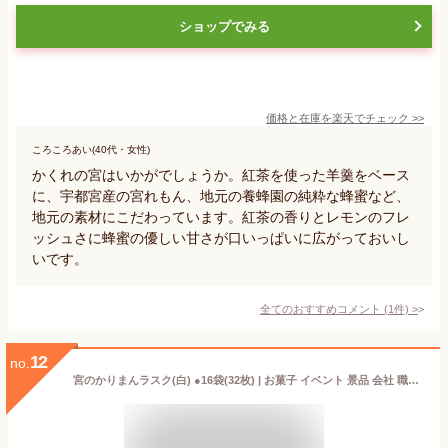
ショップでみる
価格と在庫を
楽天
でチェック
>>
ころころあい(40代・女性)
かくれの宮はいかがでしょうか。紅茶を使った羊羹をベース
に、宇都宮産の宮れもん、地元の養蜂園の純粋な蜂蜜など、
地元の素材にこだわっています。紅茶の香りとレモンのフレ
ッシュさに蜂蜜の優しい甘さが口いっぱいに広がっておいし
いです。
全てのおすすめコメント
(
1
件)
>
12
no.
宮のかりまんラスク(白) ●16袋(32枚) | お菓子 イベント 景品 会社 職場 大量 法人 食べ物 プレゼント ギフト お祝い お返し 内祝い 結婚内祝い 退職祝い お礼 帰省土産 お供え お土産 手土産 お取り寄せ