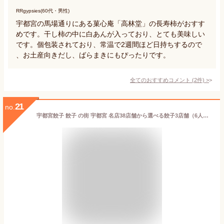
RRgypsies(60代・男性)
宇都宮の馬場通りにある菓心庵「高林堂」の長寿柿がおすす
めです。干し柿の中に白あんが入っており、とても美味しい
です。個包装されており、常温で2週間ほど日持ちするので
、お土産向きだし、ばらまきにもぴったりです。
全てのおすすめコメント
(
2
件)
>
21
no.
宇都宮餃子 餃子 の街 宇都宮 名店38店舗から選べる餃子3店舗（6人前セット） 専用タレ・ラー油付 送料無料 | ギョウザ ギョーザ ぎょうざ 宇都宮 餃子 有名 ホワイトデー ギフト お返し 2026 バレンタイン 餃子 プレゼント ギフト お祝い 内祝い お返し お土産 お取り寄せ