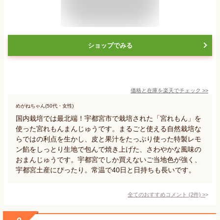
ショップでみる
価格と在庫を
楽天
でチェック
>>
めがねちゃん(50代・女性)
国内栽培では最北端！宇都宮市で栽培された「宮れもん」を
使った宮れもんまんじゅうです。まるごと使える自然栽培な
らではの利点を生かし、皮と果汁をたっぷり使った特製レモ
ン餡をしっとり生地で包んで焼き上げた、さわやかな風味の
おまんじゅうです。宇都宮でしか買えないご当地色が強く、
宇都宮土産にぴったり。常温で40日と日持ちも長いです。
全てのおすすめコメント
(
2
件)
>