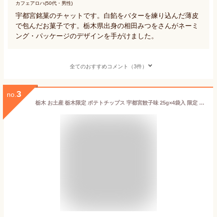
カフェアロハ(50代・男性)
宇都宮銘菓のチャットです。白餡をバターを練り込んだ薄皮
で包んだお菓子です。栃木県出身の相田みつをさんがネーミ
ング・パッケージのデザインを手がけました。
全てのおすすめコメント（3件）
3
no.
栃木 お土産 栃木限定 ポテトチップス 宇都宮餃子味 25g×4袋入 限定 お菓子 ポテト 餃子 イベント 景品 贈り物 お返し プレゼント ギフト 会社 職場 大量 法人 お祝い 内祝い 退職祝い お礼 景品 お返し お土産 帰省土産 手土産 お取り寄せ あす楽