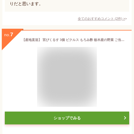
りだと思います。
全てのおすすめコメント
(
2
件)
>
7
no.
【産地直送】 宮ぴくるす 3個 ピクルス もろみ酢 栃木産の野菜 ご当地グルメ ギフトセット いろいろ野菜 しいたけ プチトマト かんぴょうと根菜 うずらの卵 大豆 無添加 保存料不使用 健康 美容 賞味期限 製造日より6ヶ月 未開封時 常温保存 冷え性解消 お土産 プレゼント
ショップでみる