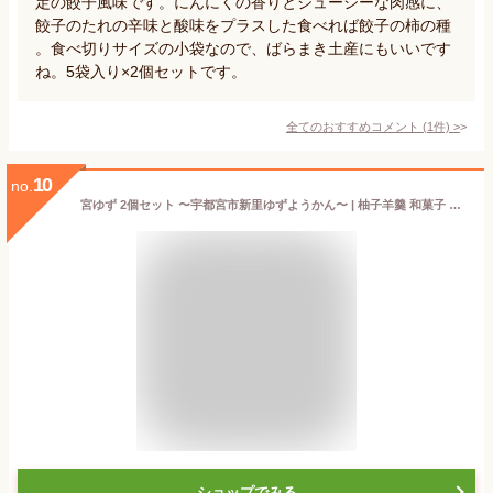
定の餃子風味です。にんにくの香りとジューシーな肉感に、
餃子のたれの辛味と酸味をプラスした食べれば餃子の柿の種
。食べ切りサイズの小袋なので、ばらまき土産にもいいです
ね。5袋入り×2個セットです。
全てのおすすめコメント
(
1
件)
>
10
no.
宮ゆず 2個セット 〜宇都宮市新里ゆずようかん〜 | 柚子羊羹 和菓子 お菓子 スイーツ 夏ギフト お中元 御中元 暑中見舞い 2026 イベント 会社 職場 大量 法人 食べ物 プレゼント ギフト 結婚祝い 結婚 出産 内祝い お祝い お礼 お返し お取り寄せ
ショップでみる