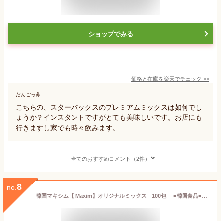
ショップでみる
価格と在庫を
楽天
でチェック
>>
だんごっ鼻
こちらの、スターバックスのプレミアムミックスは如何でし
ょうか？インスタントですがとても美味しいです。お店にも
行きますし家でも時々飲みます。
全てのおすすめコメント（2件）
8
no.
韓国マキシム【 Maxim】オリジナルミックス 100包 ■韓国食品■韓国食材■韓国お茶 ■蜂蜜入りお茶■お茶■韓国コーヒー■インスタントコーヒー■美味しいコーヒー■