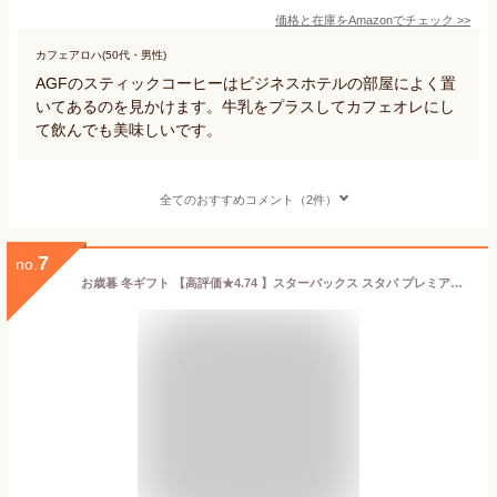
価格と在庫を
Amazon
でチェック
>>
カフェアロハ(50代・男性)
AGFのスティックコーヒーはビジネスホテルの部屋によく置
いてあるのを見かけます。牛乳をプラスしてカフェオレにし
て飲んでも美味しいです。
全てのおすすめコメント（2件）
7
no.
お歳暮 冬ギフト 【高評価★4.74 】スターバックス スタバ プレミアムミックス SBP-30B コーヒーギフト 内祝い インスタントコーヒー スティックコーヒー 出産内祝い 結婚祝い お返し 香典返し 誕生日 プレゼント ギフト お歳暮 コーヒー