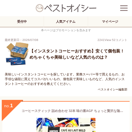
受付中
人気アイテム
マイページ
本ページはプロモーションを含みます
最終更新日：2026/07/08
2241
View
52
コメント
【インスタントコーヒーおすすめ】安くて個包装！
めちゃくちゃ美味しいなど人気のものは？
美味しいインスタントコーヒーを探しています。業務スーパー等で買えるもの、お
手頃な値段に買えてコスパがいいもの、個包装で美味しいものなど、人気のインス
タントコーヒーのおすすめを教えてください。
ベストオイシー編集部
1
no.
コーヒースティック 詰め合わせ 32本 味の素AGF ちょっと贅沢な珈琲店 ドトール おいしい まろやかカフェ・オ・レ 【袋詰め箱なし】 インスタント コーヒー セット 珈琲 カフェオレ メール便 送料無料 ビター マイルド ブレンド インスタントコーヒー