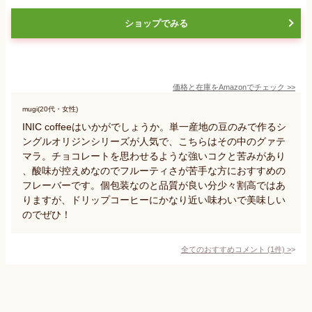
ショップでみる
価格と在庫を
Amazon
でチェック
>>
mugi(20代・女性)
INIC coffeeはいかがでしょうか。単一産地の豆のみで作るシ
ングルオリジンシリーズが人気で、こちらはその中のグァテ
マラ。チョコレートを思わせるような強いコクと苦みがあり
、酸味が控えめなのでフルーティさが苦手な方におすすめの
フレーバーです。個包装なのと品質が良い分少々割高ではあ
りますが、ドリップコーヒーにかなり近い味わいで美味しい
のでぜひ！
全てのおすすめコメント
(
1
件)
>