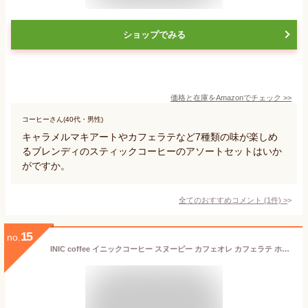
ショップでみる
価格と在庫を
Amazon
でチェック
>>
コーヒーさん(40代・男性)
キャラメルマキアートやカフェラテなど7種類の味が楽しめ
るブレンディのスティックコーヒーのアソートセットはいか
がですか。
全てのおすすめコメント
(
1
件)
>
15
no.
INIC coffee イニックコーヒー スヌーピー カフェオレ カフェラテ ホワイトデー お祝い返し アイスコーヒー インスタントコーヒー コーヒースティック ギフト プチギフト お祝い返し 贈り物 スヌーピーコーヒー 美味しい キャンプ オフィス