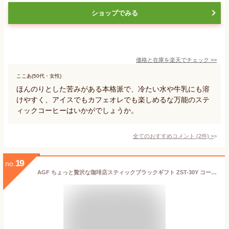
ショップでみる
価格と在庫を
楽天
でチェック
>>
ここあ(50代・女性)
ほんのりとした苦みがある本格派で、冷たい水や牛乳にも溶
けやすく、アイスでもカフェオレでも楽しめるな万能のステ
ィックコーヒーはいかがでしょうか。
全てのおすすめコメント
(
2
件)
>
19
no.
AGF ちょっと贅沢な珈琲店スティックブラックギフト ZST-30Y コーヒー ギフト 送料無料(北海道・沖縄を除く)【 s25sg _