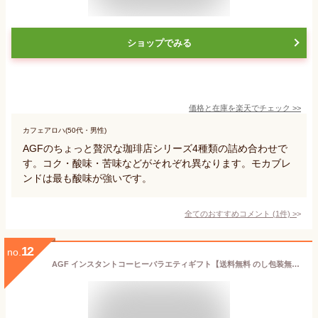
ショップでみる
価格と在庫を
楽天
でチェック
>>
カフェアロハ(50代・男性)
AGFのちょっと贅沢な珈琲店シリーズ4種類の詰め合わせで
す。コク・酸味・苦味などがそれぞれ異なります。モカブレ
ンドは最も酸味が強いです。
全てのおすすめコメント
(
1
件)
>
12
no.
AGF インスタントコーヒーバラエティギフト【送料無料 のし包装無料 ギフト インスタントコーヒー 美味しい 手軽 簡単 アイスコーヒー ドリンク 飲料 ギフト 詰め合わせ 贈答用 内祝い お中元 ブレンド 贈り物 おしゃれ 人気 ランキング 有名】