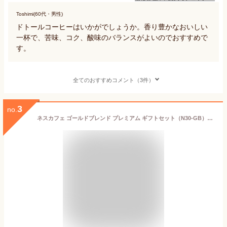
Toshimi(60代・男性)
ドトールコーヒーはいかがでしょうか。香り豊かなおいしい
一杯で、苦味、コク、酸味のバランスがよいのでおすすめで
す。
全てのおすすめコメント（3件）
3
no.
ネスカフェ ゴールドブレンド プレミアム ギフトセット（N30-GB）【インスタントコーヒー スティックコーヒー ギフト 内祝い お返しギフト 贈答用 お祝い のし 包装 カフェ品質 人気 美味しい 安心 手軽 品質 プレミアムコーヒー】＜B4＞