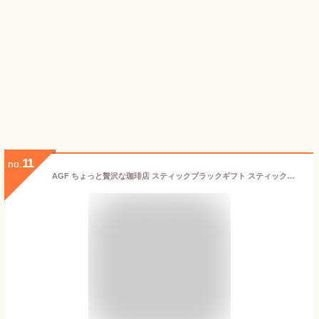
11
no.
AGF ちょっと贅沢な珈琲店 スティックブラックギフト スティックブラック(ブラジル/コロンビア/キリマンジャロ/モカブレンド)B1044527 ギフト お歳暮 お中元 お祝い 見舞い | 関連単語 卒業 進学 お祝い 成人 就職 結婚 出産 引出物 お返し 銀婚式 金婚式 初節句